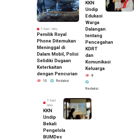
KKN
Undip
Edukasi
Warga
Dalangan
1 hari lalu
Pemilik Royal
tentang
Phone Ditemukan
Pencegahan
Meninggal di
KDRT
Dalam Mobil, Polisi
dan
Selidiki Dugaan
Komunikasi
Keterkaitan
Keluarga
dengan Pencurian
8
10
Redaksi
Redaksi
1 hari
lalu
KKN
Undip
Bekali
Pengelola
BUMDes