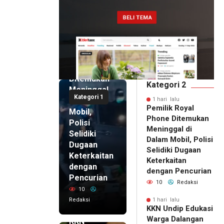
1 hari lalu
Pemilik
Royal
Phone
Ditemukan
Kategori 2
Meninggal
Kategori 1
di Dalam
1 hari lalu
Pemilik Royal
Mobil,
Phone Ditemukan
Polisi
Meninggal di
Selidiki
Dalam Mobil, Polisi
Dugaan
Selidiki Dugaan
Keterkaitan
Keterkaitan
dengan
dengan Pencurian
Pencurian
10
Redaksi
10
Redaksi
1 hari lalu
KKN Undip Edukasi
1 hari lalu
Warga Dalangan
KKN