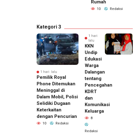
Rumah
10
Redaksi
Kategori 3
1 hari
lalu
KKN
Undip
Edukasi
Warga
Dalangan
1 hari lalu
Pemilik Royal
tentang
Phone Ditemukan
Pencegahan
Meninggal di
KDRT
Dalam Mobil, Polisi
dan
Selidiki Dugaan
Komunikasi
Keterkaitan
Keluarga
dengan Pencurian
8
10
Redaksi
Redaksi