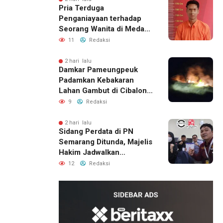
Pria Terduga
Penganiayaan terhadap
Seorang Wanita di Medan
Ditangkap Polisi
11
Redaksi
2 hari lalu
Damkar Pameungpeuk
Padamkan Kebakaran
Lahan Gambut di Cibalong,
Permukiman Warga
9
Redaksi
Berhasil Diamankan
2 hari lalu
Sidang Perdata di PN
Semarang Ditunda, Majelis
Hakim Jadwalkan
Pemanggilan Ulang BPR
12
Redaksi
Artomoro