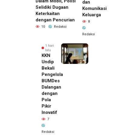
Dalam Mobil, Polisi
dan
Selidiki Dugaan
Komunikasi
Keterkaitan
Keluarga
dengan Pencurian
8
10
Redaksi
Redaksi
1 hari
lalu
KKN
Undip
Bekali
Pengelola
BUMDes
Dalangan
dengan
Pola
Pikir
Inovatif
1 hari lalu
7
Pemilik
Royal
Redaksi
Phone