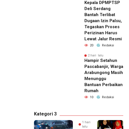
Kepala DPMPTSP
Deli Serdang
Bantah Terlibat
Dugaan Izin Palsu,
Tegaskan Proses
Perizinan Harus
Lewat Jalur Resmi
20
Redaksi
2 hari lalu
Hampir Setahun
Pascabanjir, Warga
Arabungong Masih
Menunggu
Bantuan Perbaikan
Rumah
10
Redaksi
Kategori 3
1 hari
lalu