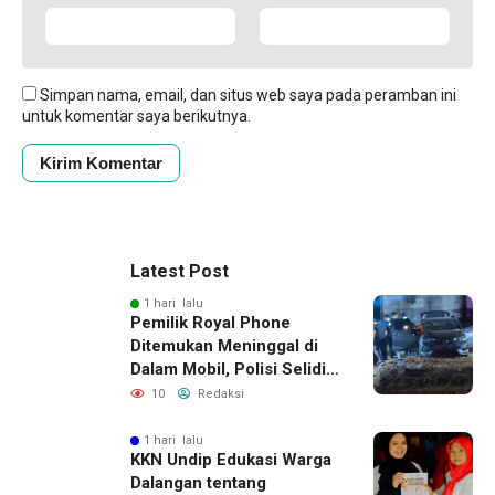
Simpan nama, email, dan situs web saya pada peramban ini
untuk komentar saya berikutnya.
Latest Post
1 hari lalu
Pemilik Royal Phone
Ditemukan Meninggal di
Dalam Mobil, Polisi Selidiki
Dugaan Keterkaitan
10
Redaksi
dengan Pencurian
1 hari lalu
KKN Undip Edukasi Warga
Dalangan tentang