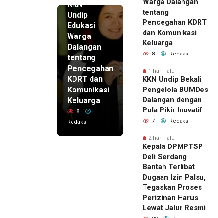
Warga Dalangan
KKN
tentang
Undip
Pencegahan KDRT
Edukasi
dan Komunikasi
Warga
Keluarga
Dalangan
8
Redaksi
tentang
Pencegahan
1 hari lalu
KDRT dan
KKN Undip Bekali
Komunikasi
Pengelola BUMDes
Dalangan dengan
Keluarga
Pola Pikir Inovatif
8
7
Redaksi
Redaksi
2 hari lalu
Kepala DPMPTSP
Deli Serdang
Bantah Terlibat
Dugaan Izin Palsu,
Tegaskan Proses
Perizinan Harus
Lewat Jalur Resmi