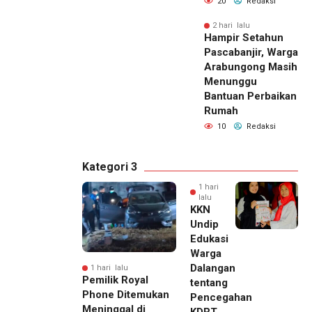
20
Redaksi
2 hari lalu
Hampir Setahun
Pascabanjir, Warga
Arabungong Masih
Menunggu
Bantuan Perbaikan
Rumah
10
Redaksi
Kategori 3
1 hari
lalu
KKN
Undip
Edukasi
Warga
Dalangan
1 hari lalu
Pemilik Royal
tentang
Phone Ditemukan
Pencegahan
Meninggal di