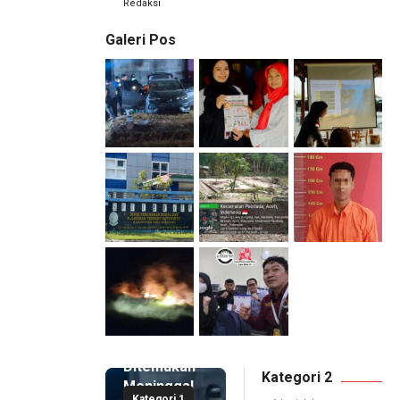
Redaksi
Galeri Pos
1 hari lalu
Pemilik
Royal
Phone
Ditemukan
Kategori 2
Meninggal
Kategori 1