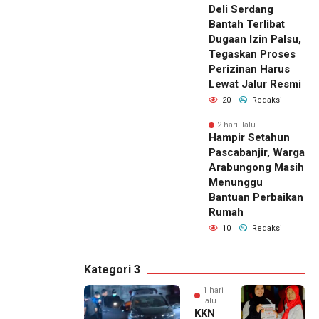
Deli Serdang
Bantah Terlibat
Dugaan Izin Palsu,
Tegaskan Proses
Perizinan Harus
Lewat Jalur Resmi
20
Redaksi
2 hari lalu
Hampir Setahun
Pascabanjir, Warga
Arabungong Masih
Menunggu
Bantuan Perbaikan
Rumah
10
Redaksi
Kategori 3
1 hari
lalu
KKN