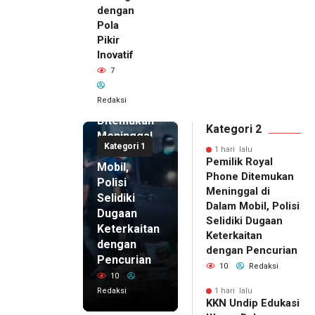
dengan
Pola
Pikir
Inovatif
1 hari lalu
7
Pemilik
Royal
Redaksi
Phone
Ditemukan
Kategori 2
Meninggal
Kategori 1
di Dalam
1 hari lalu
Pemilik Royal
Mobil,
Phone Ditemukan
Polisi
Meninggal di
Selidiki
Dalam Mobil, Polisi
Dugaan
Selidiki Dugaan
Keterkaitan
Keterkaitan
dengan
dengan Pencurian
Pencurian
10
Redaksi
10
Redaksi
1 hari lalu
KKN Undip Edukasi
1 hari lalu