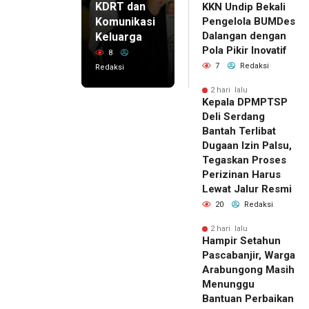
KDRT dan
KKN Undip Bekali
Komunikasi
Pengelola BUMDes
Dalangan dengan
Keluarga
Pola Pikir Inovatif
8
7
Redaksi
Redaksi
2 hari lalu
Kepala DPMPTSP
Deli Serdang
Bantah Terlibat
Dugaan Izin Palsu,
Tegaskan Proses
Perizinan Harus
Lewat Jalur Resmi
20
Redaksi
2 hari lalu
Hampir Setahun
Pascabanjir, Warga
Arabungong Masih
Menunggu
Bantuan Perbaikan