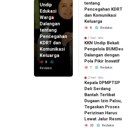
tentang
Undip
Pencegahan KDRT
Edukasi
dan Komunikasi
Warga
Keluarga
Dalangan
8
Redaksi
tentang
Pencegahan
1 hari lalu
KDRT dan
KKN Undip Bekali
Komunikasi
Pengelola BUMDes
Dalangan dengan
Keluarga
Pola Pikir Inovatif
8
7
Redaksi
Redaksi
2 hari lalu
Kepala DPMPTSP
Deli Serdang
Bantah Terlibat
Dugaan Izin Palsu,
Tegaskan Proses
Perizinan Harus
Lewat Jalur Resmi
20
Redaksi