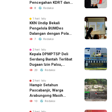
Pencegahan KDRT dan
Komunikasi Keluarga
8
Redaksi
1 hari lalu
KKN Undip Bekali
Pengelola BUMDes
Dalangan dengan Pola
Pikir Inovatif
7
Redaksi
2 hari lalu
Kepala DPMPTSP Deli
Serdang Bantah Terlibat
Dugaan Izin Palsu,
Tegaskan Proses
20
Redaksi
Perizinan Harus Lewat
Jalur Resmi
2 hari lalu
Hampir Setahun
Pascabanjir, Warga
Arabungong Masih
Menunggu Bantuan
10
Redaksi
Perbaikan Rumah
2 hari lalu