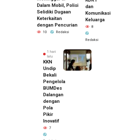
KDRT
Dalam Mobil, Polisi
dan
Selidiki Dugaan
Komunikasi
Keterkaitan
Keluarga
dengan Pencurian
8
10
Redaksi
Redaksi
1 hari
lalu
KKN
Undip
Bekali
Pengelola
BUMDes
Dalangan
dengan
Pola
Pikir
Inovatif
7