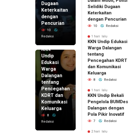
Dalam Mobil, Polisi
Dugaan
Selidiki Dugaan
Keterkaitan
Keterkaitan
dengan
dengan Pencurian
Pencurian
10
Redaksi
10
Redaksi
1 hari lalu
KKN Undip Edukasi
1 hari lalu
Warga Dalangan
KKN
tentang
Undip
Pencegahan KDRT
Edukasi
dan Komunikasi
Warga
Keluarga
Dalangan
8
Redaksi
tentang
Pencegahan
1 hari lalu
KDRT dan
KKN Undip Bekali
Komunikasi
Pengelola BUMDes
Dalangan dengan
Keluarga
Pola Pikir Inovatif
8
7
Redaksi
Redaksi
2 hari lalu