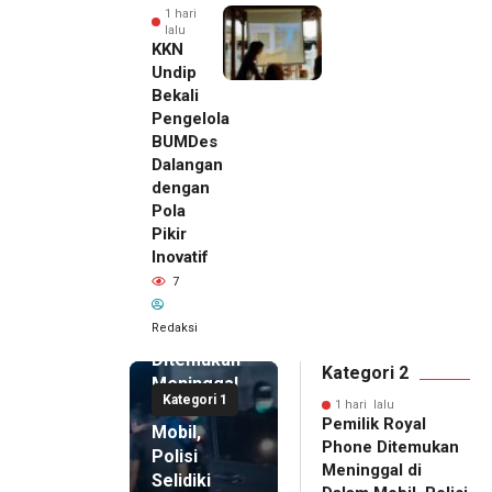
1 hari
lalu
KKN
Undip
Bekali
Pengelola
BUMDes
Dalangan
dengan
Pola
Pikir
Inovatif
1 hari lalu
7
Pemilik
Royal
Redaksi
Phone
Ditemukan
Kategori 2
Meninggal
Kategori 1
di Dalam
1 hari lalu
Pemilik Royal
Mobil,
Phone Ditemukan
Polisi
Meninggal di
Selidiki