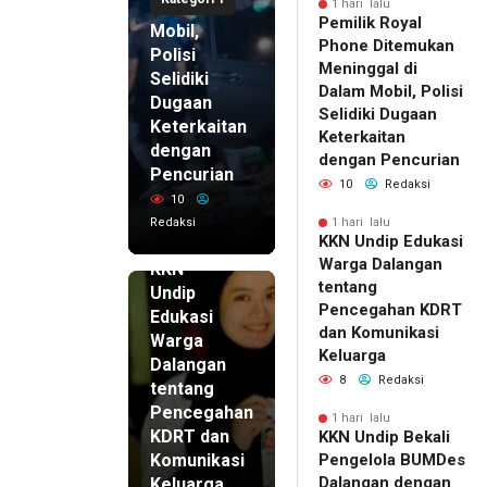
di Dalam
1 hari lalu
Pemilik Royal
Mobil,
Phone Ditemukan
Polisi
Meninggal di
Selidiki
Dalam Mobil, Polisi
Dugaan
Selidiki Dugaan
Keterkaitan
Keterkaitan
dengan
dengan Pencurian
Pencurian
10
Redaksi
10
Redaksi
1 hari lalu
KKN Undip Edukasi
1 hari lalu
Warga Dalangan
KKN
tentang
Undip
Pencegahan KDRT
Edukasi
dan Komunikasi
Warga
Keluarga
Dalangan
8
Redaksi
tentang
Pencegahan
1 hari lalu
KDRT dan
KKN Undip Bekali
Komunikasi
Pengelola BUMDes
Dalangan dengan
Keluarga