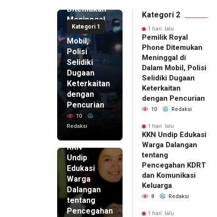
Ditemukan
Kategori 2
Meninggal
Kategori 1
di Dalam
1 hari lalu
Pemilik Royal
Mobil,
Phone Ditemukan
Polisi
Meninggal di
Selidiki
Dalam Mobil, Polisi
Dugaan
Selidiki Dugaan
Keterkaitan
Keterkaitan
dengan
dengan Pencurian
Pencurian
10
Redaksi
10
Redaksi
1 hari lalu
KKN Undip Edukasi
1 hari lalu
Warga Dalangan
KKN
tentang
Undip
Pencegahan KDRT
Edukasi
dan Komunikasi
Warga
Keluarga
Dalangan
8
Redaksi
tentang
Pencegahan
1 hari lalu