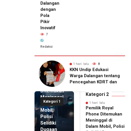
Dalangan
dengan
Pola
Pikir
Inovatif
7
Redaksi
lu
8
1 hari lalu
7
1 hari lalu
ip Edukasi
KKN Undip Bekali
Pemilik
alangan tentang
Pengelola BUMDes
Royal
ahan KDRT dan
Dalangan dengan Pola
Phone
asi Keluarga
Pikir Inovatif
Ditemukan
Kategori 2
Meninggal
Kategori 1
di Dalam
1 hari lalu
Pemilik Royal
Mobil,
Phone Ditemukan
Polisi
Meninggal di
Selidiki
Dalam Mobil, Polisi
Dugaan