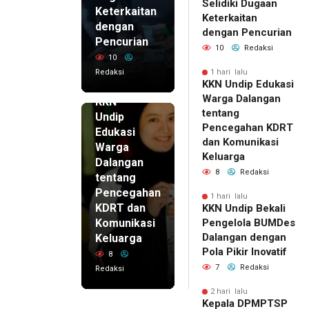
Selidiki Dugaan
Keterkaitan
Keterkaitan
dengan
dengan Pencurian
Pencurian
10
Redaksi
10
Redaksi
1 hari lalu
KKN Undip Edukasi
1 hari lalu
Warga Dalangan
KKN
tentang
Undip
Pencegahan KDRT
Edukasi
dan Komunikasi
Warga
Keluarga
Dalangan
8
Redaksi
tentang
Pencegahan
1 hari lalu
KDRT dan
KKN Undip Bekali
Komunikasi
Pengelola BUMDes
Dalangan dengan
Keluarga
Pola Pikir Inovatif
8
7
Redaksi
Redaksi
2 hari lalu
Kepala DPMPTSP