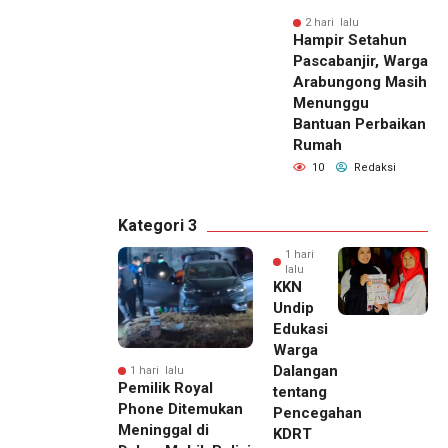
2 hari lalu
Hampir Setahun
Pascabanjir, Warga
Arabungong Masih
Menunggu
Bantuan Perbaikan
Rumah
10
Redaksi
Kategori 3
1 hari
lalu
KKN
Undip
Edukasi
Warga
Dalangan
1 hari lalu
Pemilik Royal
tentang
Phone Ditemukan
Pencegahan
Meninggal di
KDRT