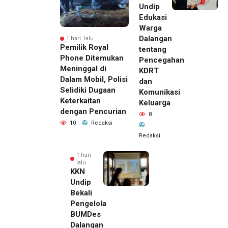
Undip
Edukasi
Warga
Dalangan
1 hari lalu
Pemilik Royal
tentang
Phone Ditemukan
Pencegahan
Meninggal di
KDRT
Dalam Mobil, Polisi
dan
Selidiki Dugaan
Komunikasi
Keterkaitan
Keluarga
dengan Pencurian
8
10
Redaksi
Redaksi
1 hari
lalu
KKN
Undip
Bekali
Pengelola
BUMDes
Dalangan