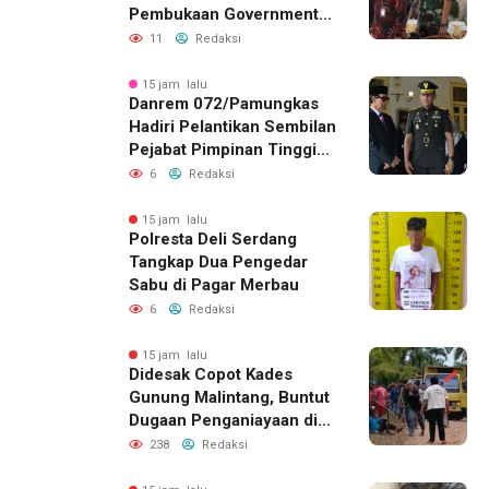
Pembukaan Government
Procurement Forum &
11
Redaksi
Expo 2026 di JEC
15 jam lalu
Danrem 072/Pamungkas
Hadiri Pelantikan Sembilan
Pejabat Pimpinan Tinggi
Pratama Pemda DIY
6
Redaksi
15 jam lalu
Polresta Deli Serdang
Tangkap Dua Pengedar
Sabu di Pagar Merbau
6
Redaksi
15 jam lalu
Didesak Copot Kades
Gunung Malintang, Buntut
Dugaan Penganiayaan di
Dusun Balakka Padang
238
Redaksi
Lawas