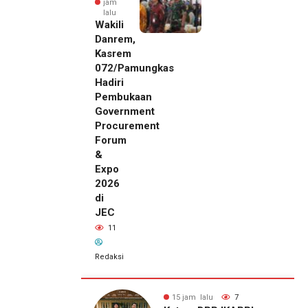
jam
lalu
Wakili
Danrem,
Kasrem
072/Pamungkas
Hadiri
Pembukaan
Government
Procurement
Forum
&
Expo
2026
di
JEC
11
Redaksi
alu
7
15 jam lalu
11
15 jam lalu