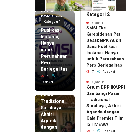
Pati
Desak
Kategori 2
BPK Audit
Kategori 1
Dana
15 jam lalu
SMSI Eks
Publikasi
Karesidenan Pati
Instansi,
Desak BPK Audit
Hanya
Dana Publikasi
untuk
Instansi, Hanya
Perusahaan
untuk Perusahaan
Pers
15 jam lalu
Pers Berlegalitas
Ketum
Berlegalitas
7
Redaksi
DPP
7
IKAPPI
Redaksi
15 jam lalu
Ketum DPP IKAPPI
Sambangi
Sambangi Pasar
Pasar
Tradisional
Tradisional
Surabaya, Akhiri
Surabaya,
Agenda dengan
Akhiri
Gala Premier Film
Agenda
ISTIMEWA
dengan
7
Redaksi