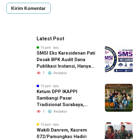
Latest Post
15 jam lalu
SMSI Eks Karesidenan Pati
Desak BPK Audit Dana
Publikasi Instansi, Hanya
untuk Perusahaan Pers
7
Redaksi
Berlegalitas
15 jam lalu
Ketum DPP IKAPPI
Sambangi Pasar
Tradisional Surabaya,
Akhiri Agenda dengan
7
Redaksi
Gala Premier Film
ISTIMEWA
15 jam lalu
Wakili Danrem, Kasrem
072/Pamungkas Hadiri