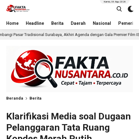
Kamis, 06 Agu 2026
Home
Headline
Berita
Daerah
Nasional
Pemerint
ya, Akhiri Agenda dengan Gala Premier Film ISTIMEWA
W
15 jam lalu
Beranda
Berita
Klarifikasi Media soal Dugaan
Pelanggaran Tata Ruang
Kopdes Merah Putih