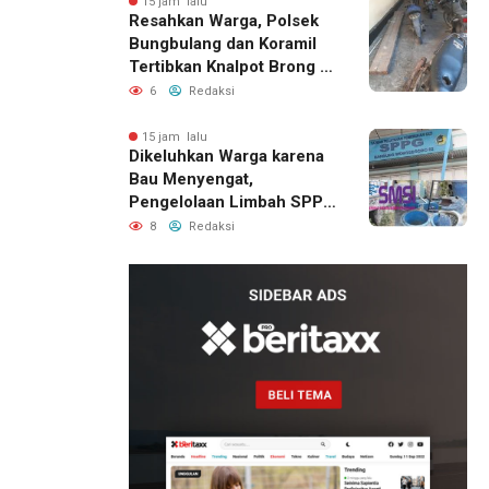
15 jam lalu
Resahkan Warga, Polsek
Bungbulang dan Koramil
Tertibkan Knalpot Brong di
Jalan Raya
6
Redaksi
15 jam lalu
Dikeluhkan Warga karena
Bau Menyengat,
Pengelolaan Limbah SPPG
Bandung Wonosegoro 2 di
8
Redaksi
Boyolali Disorot
15 jam lalu
SMSI Eks
Karesidenan