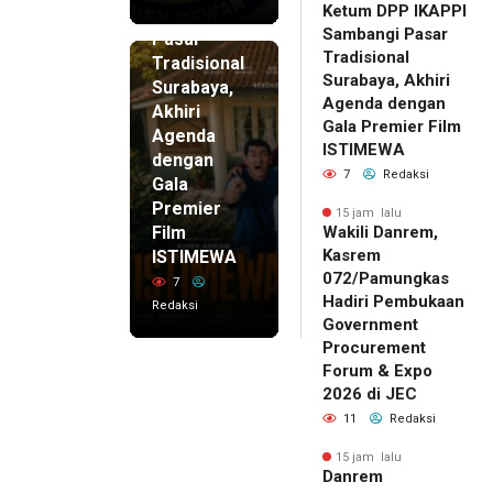
Ketum DPP IKAPPI
Sambangi
Sambangi Pasar
Pasar
Tradisional
Tradisional
Surabaya, Akhiri
Surabaya,
Agenda dengan
Akhiri
Gala Premier Film
Agenda
ISTIMEWA
dengan
7
Redaksi
Gala
Premier
15 jam lalu
Film
Wakili Danrem,
Kasrem
ISTIMEWA
072/Pamungkas
7
Hadiri Pembukaan
Redaksi
Government
Procurement
Forum & Expo
2026 di JEC
11
Redaksi
15 jam lalu
Danrem