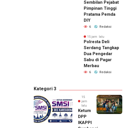
Sembilan Pejabat
Pimpinan Tinggi
Pratama Pemda
DIY
6
Redaksi
15 jam lalu
Polresta Deli
Serdang Tangkap
Dua Pengedar
Sabu di Pagar
Merbau
6
Redaksi
Kategori 3
15
jam
lalu
Ketum
DPP
IKAPPI