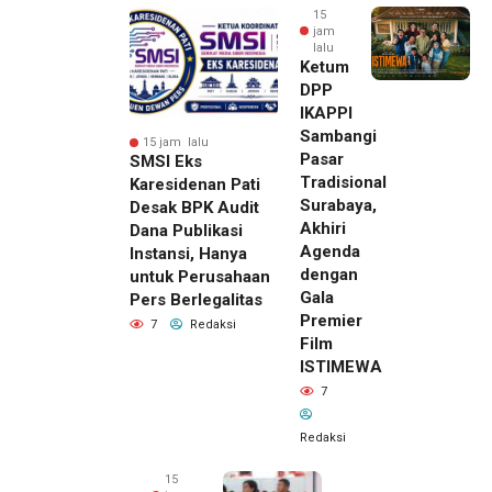
15
jam
lalu
Ketum
DPP
IKAPPI
Sambangi
15 jam lalu
Pasar
SMSI Eks
Tradisional
Karesidenan Pati
Surabaya,
Desak BPK Audit
Akhiri
Dana Publikasi
Agenda
Instansi, Hanya
dengan
untuk Perusahaan
Gala
Pers Berlegalitas
Premier
7
Redaksi
Film
ISTIMEWA
7
Redaksi
15