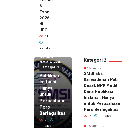
&
Expo
2026
di
JEC
15 jam lalu
11
SMSI Eks
Karesidenan
Redaksi
Pati
Desak
Kategori 2
BPK Audit
Kategori 1
Dana
15 jam lalu
SMSI Eks
Publikasi
Karesidenan Pati
Instansi,
Desak BPK Audit
Hanya
Dana Publikasi
untuk
Instansi, Hanya
Perusahaan
untuk Perusahaan
Pers
15 jam lalu
Pers Berlegalitas
Ketum
Berlegalitas
7
Redaksi
DPP
7
IKAPPI
Redaksi
15 jam lalu