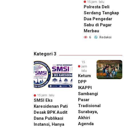
15 jam lalu
Polresta Deli
Serdang Tangkap
Dua Pengedar
Sabu di Pagar
Merbau
6
Redaksi
Kategori 3
15
jam
lalu
Ketum
DPP
IKAPPI
Sambangi
15 jam lalu
Pasar
SMSI Eks
Tradisional
Karesidenan Pati
Surabaya,
Desak BPK Audit
Akhiri
Dana Publikasi
Agenda
Instansi, Hanya