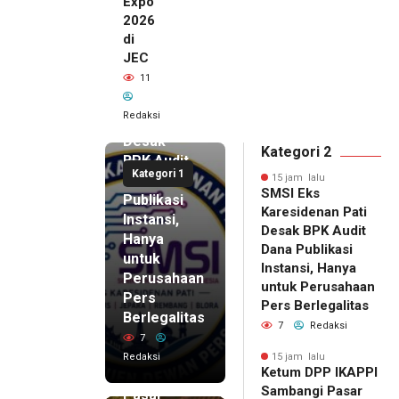
Expo
2026
di
JEC
15 jam lalu
11
SMSI Eks
Karesidenan
Redaksi
Pati
Desak
Kategori 2
BPK Audit
Kategori 1
Dana
15 jam lalu
SMSI Eks
Publikasi
Karesidenan Pati
Instansi,
Desak BPK Audit
Hanya
Dana Publikasi
untuk
Instansi, Hanya
Perusahaan
untuk Perusahaan
Pers
15 jam lalu
Pers Berlegalitas
Ketum
Berlegalitas
7
Redaksi
DPP
7
IKAPPI
Redaksi
15 jam lalu
Ketum DPP IKAPPI
Sambangi
Sambangi Pasar
Pasar