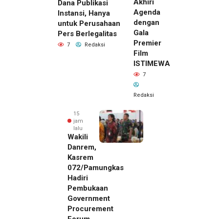
Akhiri
Dana Publikasi
Agenda
Instansi, Hanya
dengan
untuk Perusahaan
Gala
Pers Berlegalitas
Premier
7
Redaksi
Film
ISTIMEWA
7
Redaksi
15
jam
lalu
Wakili
Danrem,
Kasrem
072/Pamungkas
Hadiri
Pembukaan
Government
Procurement
Forum