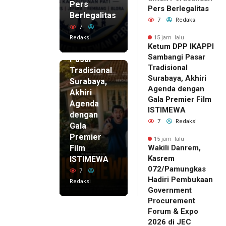
Pers
15 jam lalu
Pers Berlegalitas
Ketum
Berlegalitas
7
Redaksi
DPP
7
IKAPPI
Redaksi
15 jam lalu
Ketum DPP IKAPPI
Sambangi
Sambangi Pasar
Pasar
Tradisional
Tradisional
Surabaya, Akhiri
Surabaya,
Agenda dengan
Akhiri
Gala Premier Film
Agenda
ISTIMEWA
dengan
7
Redaksi
Gala
Premier
15 jam lalu
Film
Wakili Danrem,
Kasrem
ISTIMEWA
072/Pamungkas
7
Hadiri Pembukaan
Redaksi
Government
Procurement
Forum & Expo
2026 di JEC