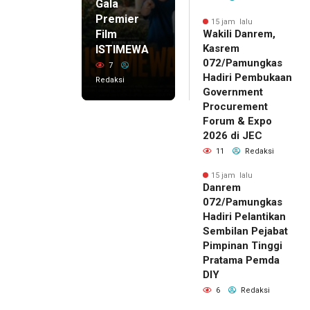
Gala
Premier
15 jam lalu
Film
Wakili Danrem,
Kasrem
ISTIMEWA
072/Pamungkas
7
Hadiri Pembukaan
Redaksi
Government
Procurement
Forum & Expo
2026 di JEC
11
Redaksi
15 jam lalu
Danrem
072/Pamungkas
Hadiri Pelantikan
Sembilan Pejabat
Pimpinan Tinggi
Pratama Pemda
DIY
6
Redaksi