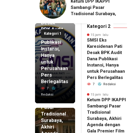
DPP IKAPPI
Wakili Danrem, Kasrem
SMSI Eks
i Pasar
072/Pamungkas Hadiri
Karesidenan
onal Surabaya,
Pembukaan Government
Pati
Agenda dengan
Procurement Forum &
Desak
emier Film
Expo 2026 di JEC
Kategori 2
BPK Audit
WA
Kategori 1
Dana
15 jam lalu
SMSI Eks
Publikasi
Karesidenan Pati
Instansi,
Desak BPK Audit
Hanya
Dana Publikasi
untuk
Instansi, Hanya
Perusahaan
untuk Perusahaan
Pers
15 jam lalu
Pers Berlegalitas
Ketum
Berlegalitas
7
Redaksi
DPP
7
IKAPPI
Redaksi
15 jam lalu
Ketum DPP IKAPPI
Sambangi
Sambangi Pasar
Pasar
Tradisional
Tradisional
Surabaya, Akhiri
Surabaya,
Agenda dengan
Akhiri
Gala Premier Film