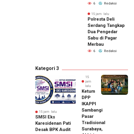
6
Redaksi
15 jam lalu
Polresta Deli
Serdang Tangkap
Dua Pengedar
Sabu di Pagar
Merbau
6
Redaksi
Kategori 3
15
jam
lalu
Ketum
DPP
IKAPPI
Sambangi
15 jam lalu
Pasar
SMSI Eks
Tradisional
Karesidenan Pati
Surabaya,
Desak BPK Audit