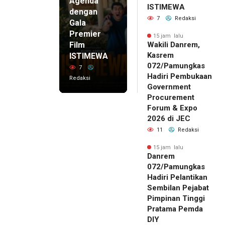
Agenda
ISTIMEWA
dengan
7
Redaksi
Gala
Premier
15 jam lalu
Film
Wakili Danrem,
Kasrem
ISTIMEWA
072/Pamungkas
7
Hadiri Pembukaan
Redaksi
Government
Procurement
Forum & Expo
2026 di JEC
11
Redaksi
15 jam lalu
Danrem
072/Pamungkas
Hadiri Pelantikan
Sembilan Pejabat
Pimpinan Tinggi
Pratama Pemda
DIY