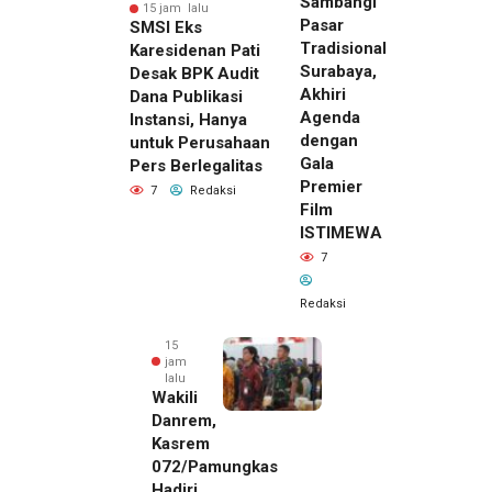
Sambangi
15 jam lalu
Pasar
SMSI Eks
Tradisional
Karesidenan Pati
Surabaya,
Desak BPK Audit
Akhiri
Dana Publikasi
Agenda
Instansi, Hanya
dengan
untuk Perusahaan
Gala
Pers Berlegalitas
Premier
7
Redaksi
Film
ISTIMEWA
7
Redaksi
15
jam
lalu
Wakili
Danrem,
Kasrem
072/Pamungkas
Hadiri