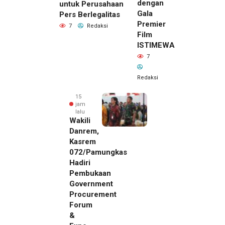
dengan
untuk Perusahaan
Gala
Pers Berlegalitas
Premier
7
Redaksi
Film
ISTIMEWA
7
Redaksi
15
jam
lalu
Wakili
Danrem,
Kasrem
072/Pamungkas
Hadiri
Pembukaan
Government
Procurement
Forum
&