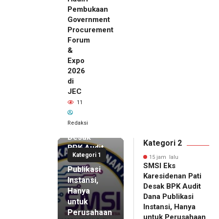
Pembukaan
Government
Procurement
Forum
&
Expo
2026
di
JEC
15 jam lalu
11
SMSI Eks
Karesidenan
Redaksi
Pati
Desak
Kategori 2
BPK Audit
Kategori 1
Dana
15 jam lalu
SMSI Eks
Publikasi
Karesidenan Pati
Instansi,
Desak BPK Audit
Hanya
Dana Publikasi
untuk
Instansi, Hanya
Perusahaan
untuk Perusahaan