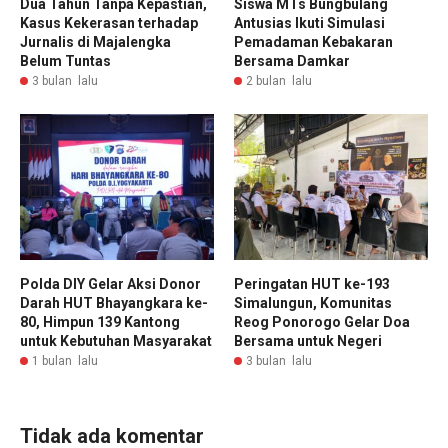
Dua Tahun Tanpa Kepastian,
Siswa MTs Bungbulang
Kasus Kekerasan terhadap
Antusias Ikuti Simulasi
Jurnalis di Majalengka
Pemadaman Kebakaran
Belum Tuntas
Bersama Damkar
3 bulan lalu
2 bulan lalu
Polda DIY Gelar Aksi Donor
Peringatan HUT ke-193
Darah HUT Bhayangkara ke-
Simalungun, Komunitas
80, Himpun 139 Kantong
Reog Ponorogo Gelar Doa
untuk Kebutuhan Masyarakat
Bersama untuk Negeri
1 bulan lalu
3 bulan lalu
Tidak ada komentar