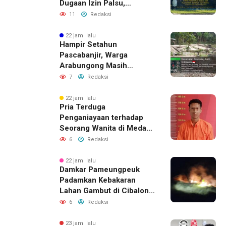
Dugaan Izin Palsu,
Tegaskan Proses
11
Redaksi
Perizinan Harus Lewat
Jalur Resmi
22 jam lalu
Hampir Setahun
Pascabanjir, Warga
Arabungong Masih
Menunggu Bantuan
7
Redaksi
Perbaikan Rumah
22 jam lalu
Pria Terduga
Penganiayaan terhadap
Seorang Wanita di Medan
Ditangkap Polisi
6
Redaksi
22 jam lalu
Damkar Pameungpeuk
Padamkan Kebakaran
Lahan Gambut di Cibalong,
Permukiman Warga
6
Redaksi
Berhasil Diamankan
23 jam lalu