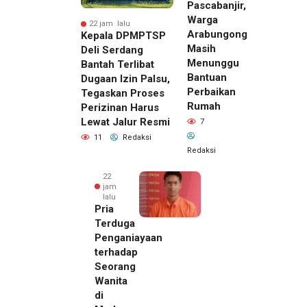
Pascabanjir,
Warga
22 jam lalu
Arabungong
Kepala DPMPTSP
Masih
Deli Serdang
Menunggu
Bantah Terlibat
Bantuan
Dugaan Izin Palsu,
Perbaikan
Tegaskan Proses
Rumah
Perizinan Harus
Lewat Jalur Resmi
7
11
Redaksi
Redaksi
22
jam
lalu
Pria
Terduga
Penganiayaan
terhadap
Seorang
Wanita
di