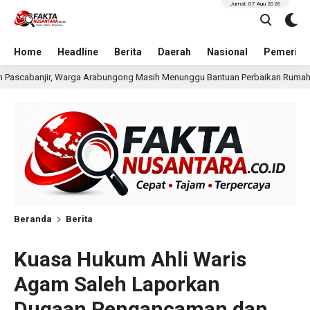
Jumat, 07 Agu 2026
Home
Headline
Berita
Daerah
Nasional
Pemerint
g Masih Menunggu Bantuan Perbaikan Rumah
Pria Terdu
22 jam lalu
Beranda
Berita
Kuasa Hukum Ahli Waris
Agam Saleh Laporkan
Dugaan Pengancaman dan