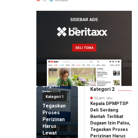
13
Redaksi
Berlegalitas
22 jam lalu
Kepala
DPMPTSP
Deli
Serdang
Bantah
Terlibat
Dugaan
Kategori 2
Izin
Kategori 1
Palsu,
22 jam lalu
Kepala DPMPTSP
Tegaskan
Deli Serdang
Proses
Bantah Terlibat
Perizinan
Dugaan Izin Palsu,
Harus
Tegaskan Proses
Lewat
Perizinan Harus