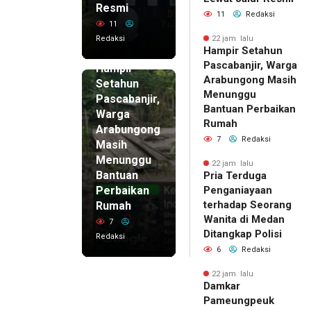
Resmi
11
Redaksi
11
Redaksi
22 jam lalu
Hampir Setahun
22 jam lalu
Pascabanjir, Warga
Hampir
Arabungong Masih
Setahun
Menunggu
Pascabanjir,
Bantuan Perbaikan
Warga
Rumah
Arabungong
7
Redaksi
Masih
Menunggu
22 jam lalu
Bantuan
Pria Terduga
Perbaikan
Penganiayaan
terhadap Seorang
Rumah
Wanita di Medan
7
Ditangkap Polisi
Redaksi
6
Redaksi
22 jam lalu
Damkar
Pameungpeuk