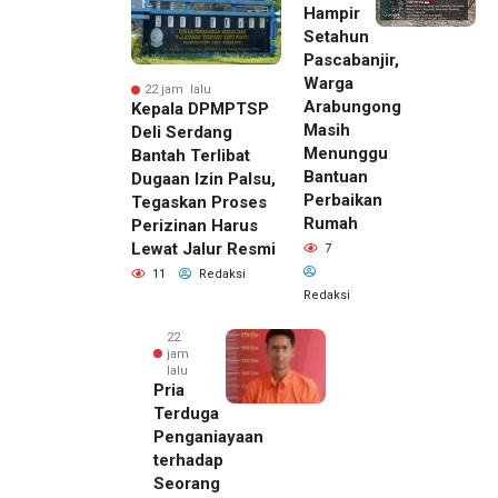
Hampir
Setahun
Pascabanjir,
Warga
22 jam lalu
Arabungong
Kepala DPMPTSP
Masih
Deli Serdang
Menunggu
Bantah Terlibat
Bantuan
Dugaan Izin Palsu,
Perbaikan
Tegaskan Proses
Rumah
Perizinan Harus
Lewat Jalur Resmi
7
11
Redaksi
Redaksi
22
jam
lalu
Pria
Terduga
Penganiayaan
terhadap
Seorang