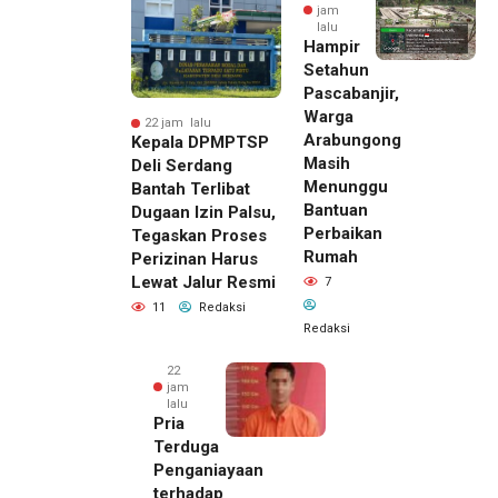
jam
lalu
Hampir
Setahun
Pascabanjir,
Warga
22 jam lalu
Arabungong
Kepala DPMPTSP
Masih
Deli Serdang
Menunggu
Bantah Terlibat
Bantuan
Dugaan Izin Palsu,
Perbaikan
Tegaskan Proses
Rumah
Perizinan Harus
Lewat Jalur Resmi
7
11
Redaksi
Redaksi
22
jam
lalu
Pria
Terduga
Penganiayaan
terhadap