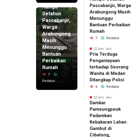
22 jam lalu
Pascabanjir, Warga
Hampir
Arabungong Masih
Setahun
Menunggu
Pascabanjir,
Bantuan Perbaikan
Warga
Rumah
Arabungong
7
Redaksi
Masih
Menunggu
22 jam lalu
Bantuan
Pria Terduga
Perbaikan
Penganiayaan
terhadap Seorang
Rumah
Wanita di Medan
7
Ditangkap Polisi
Redaksi
6
Redaksi
22 jam lalu
Damkar
Pameungpeuk
Padamkan
Kebakaran Lahan
Gambut di
Cibalong,