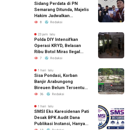
Sidang Perdata di PN
Semarang Ditunda, Majelis
Hakim Jadwalkan
Pemanggilan Ulang BPR
8
Redaksi
Artomoro
23 jam lalu
Polda DIY Intensifkan
Operasi KRYD, Belasan
Ribu Botol Miras Ilegal
Berhasil Diamankan
7
Redaksi
1 hari lalu
Sisa Pondasi, Korban
Banjir Arabungong
Bireuen Belum Tersentuh
Bantuan Pascabencana
36
Redaksi
1 hari lalu
SMSI Eks Karesidenan Pati
Desak BPK Audit Dana
Publikasi Instansi, Hanya
untuk Perusahaan Pers