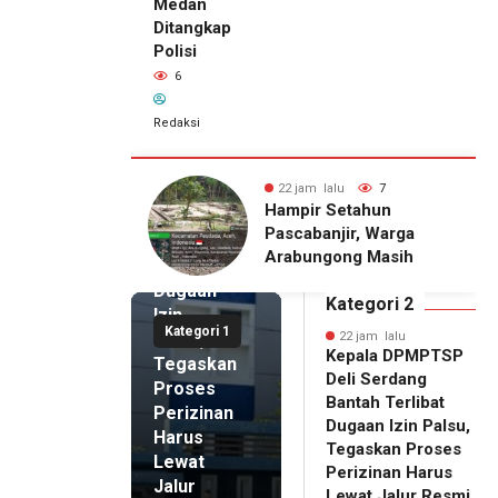
Medan
Ditangkap
Polisi
6
Redaksi
22 jam lalu
Kepala
DPMPTSP
alu
7
22 jam lalu
6
Deli
Setahun
Pria Terduga
Serdang
njir, Warga
Penganiayaan terhadap
Bantah
gong Masih
Seorang Wanita di
Terlibat
gu Bantuan
Medan Ditangkap Polisi
Dugaan
kan Rumah
Kategori 2
Izin
Kategori 1
Palsu,
22 jam lalu
Kepala DPMPTSP
Tegaskan
Deli Serdang
Proses
Bantah Terlibat
Perizinan
Dugaan Izin Palsu,
Harus
Tegaskan Proses
Lewat
Perizinan Harus
Jalur
Lewat Jalur Resmi