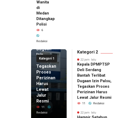
Wanita
di
22 jam lalu
Medan
Kepala
Ditangkap
DPMPTSP
Polisi
Deli
6
Serdang
Bantah
Redaksi
Terlibat
Dugaan
Kategori 2
Izin
Kategori 1
Palsu,
22 jam lalu
Kepala DPMPTSP
Tegaskan
Deli Serdang
Proses
Bantah Terlibat
Perizinan
Dugaan Izin Palsu,
Harus
Tegaskan Proses
Lewat
Perizinan Harus
Jalur
Lewat Jalur Resmi
Resmi
11
Redaksi
11
Redaksi
22 jam lalu
Hampir Setahun