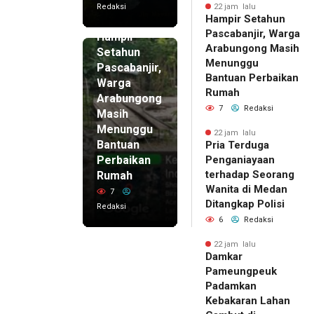
Redaksi
22 jam lalu
Hampir Setahun
22 jam lalu
Pascabanjir, Warga
Hampir
Arabungong Masih
Setahun
Menunggu
Pascabanjir,
Bantuan Perbaikan
Warga
Rumah
Arabungong
7
Redaksi
Masih
Menunggu
22 jam lalu
Bantuan
Pria Terduga
Perbaikan
Penganiayaan
terhadap Seorang
Rumah
Wanita di Medan
7
Ditangkap Polisi
Redaksi
6
Redaksi
22 jam lalu
Damkar
Pameungpeuk
Padamkan
Kebakaran Lahan