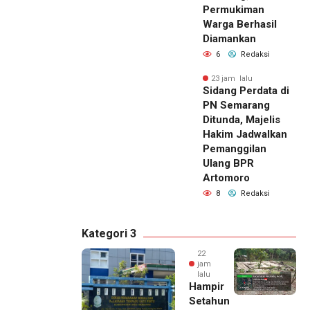
Permukiman
Warga Berhasil
Diamankan
6
Redaksi
23 jam lalu
Sidang Perdata di
PN Semarang
Ditunda, Majelis
Hakim Jadwalkan
Pemanggilan
Ulang BPR
Artomoro
8
Redaksi
Kategori 3
22
jam
lalu
Hampir
Setahun