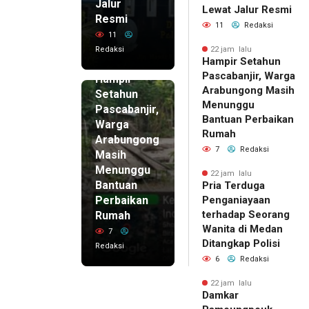
Jalur
Lewat Jalur Resmi
Resmi
11
Redaksi
11
Redaksi
22 jam lalu
Hampir Setahun
22 jam lalu
Pascabanjir, Warga
Hampir
Arabungong Masih
Setahun
Menunggu
Pascabanjir,
Bantuan Perbaikan
Warga
Rumah
Arabungong
7
Redaksi
Masih
Menunggu
22 jam lalu
Bantuan
Pria Terduga
Perbaikan
Penganiayaan
terhadap Seorang
Rumah
Wanita di Medan
7
Ditangkap Polisi
Redaksi
6
Redaksi
22 jam lalu
Damkar