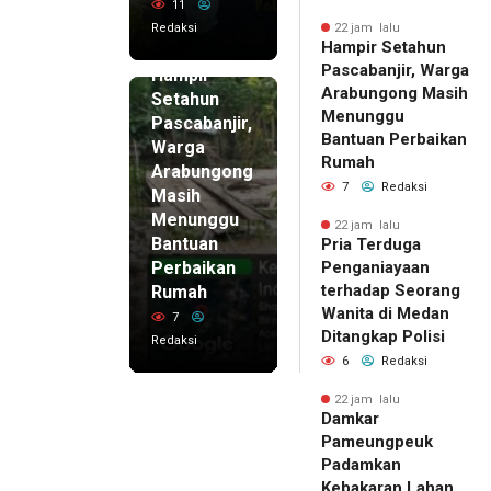
11
Redaksi
22 jam lalu
Hampir Setahun
22 jam lalu
Pascabanjir, Warga
Hampir
Arabungong Masih
Setahun
Menunggu
Pascabanjir,
Bantuan Perbaikan
Warga
Rumah
Arabungong
7
Redaksi
Masih
Menunggu
22 jam lalu
Bantuan
Pria Terduga
Perbaikan
Penganiayaan
terhadap Seorang
Rumah
Wanita di Medan
7
Ditangkap Polisi
Redaksi
6
Redaksi
22 jam lalu
Damkar
Pameungpeuk
Padamkan
Kebakaran Lahan