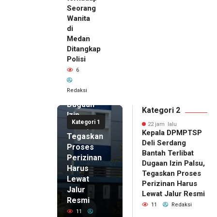
Seorang
Wanita
di
22 jam lalu
Medan
Kepala
Ditangkap
DPMPTSP
Polisi
Deli
6
Serdang
Bantah
Redaksi
Terlibat
Dugaan
Kategori 2
Izin
Kategori 1
Palsu,
22 jam lalu
Kepala DPMPTSP
Tegaskan
Deli Serdang
Proses
Bantah Terlibat
Perizinan
Dugaan Izin Palsu,
Harus
Tegaskan Proses
Lewat
Perizinan Harus
Jalur
Lewat Jalur Resmi
Resmi
11
Redaksi
11