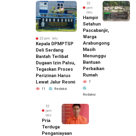
22
jam
lalu
Hampir
Setahun
Pascabanjir,
Warga
22 jam lalu
Arabungong
Kepala DPMPTSP
Masih
Deli Serdang
Menunggu
Bantah Terlibat
Bantuan
Dugaan Izin Palsu,
Perbaikan
Tegaskan Proses
Rumah
Perizinan Harus
Lewat Jalur Resmi
7
11
Redaksi
Redaksi
22
jam
lalu
Pria
Terduga
Penganiayaan