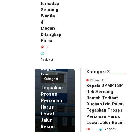
terhadap
Seorang
Wanita
di
22 jam lalu
Medan
Kepala
Ditangkap
DPMPTSP
Polisi
Deli
6
Serdang
Bantah
Redaksi
Terlibat
Dugaan
Kategori 2
Izin
Kategori 1
Palsu,
22 jam lalu
Kepala DPMPTSP
Tegaskan
Deli Serdang
Proses
Bantah Terlibat
Perizinan
Dugaan Izin Palsu,
Harus
Tegaskan Proses
Lewat
Perizinan Harus
Jalur
Lewat Jalur Resmi
Resmi
11
Redaksi