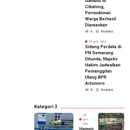
Gambut di
Cibalong,
Permukiman
Warga Berhasil
Diamankan
6
Redaksi
23 jam lalu
Sidang Perdata di
PN Semarang
Ditunda, Majelis
Hakim Jadwalkan
Pemanggilan
Ulang BPR
Artomoro
8
Redaksi
Kategori 3
22
jam
lalu
Hampir