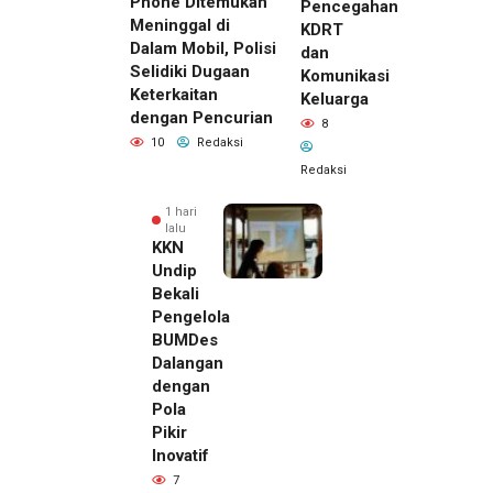
Phone Ditemukan
Pencegahan
Meninggal di
KDRT
Dalam Mobil, Polisi
dan
Selidiki Dugaan
Komunikasi
Keterkaitan
Keluarga
dengan Pencurian
8
10
Redaksi
Redaksi
1 hari
lalu
KKN
Undip
Bekali
Pengelola
BUMDes
Dalangan
dengan
Pola
Pikir
Inovatif
1 hari lalu
7
Pemilik