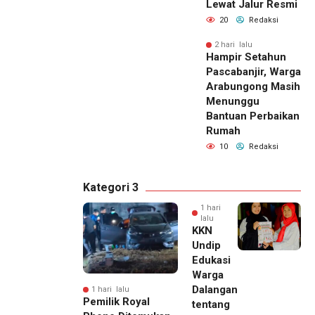
Lewat Jalur Resmi
20
Redaksi
2 hari lalu
Hampir Setahun
Pascabanjir, Warga
Arabungong Masih
Menunggu
Bantuan Perbaikan
Rumah
10
Redaksi
Kategori 3
1 hari
lalu
KKN
Undip
Edukasi
Warga
Dalangan
1 hari lalu
Pemilik Royal
tentang