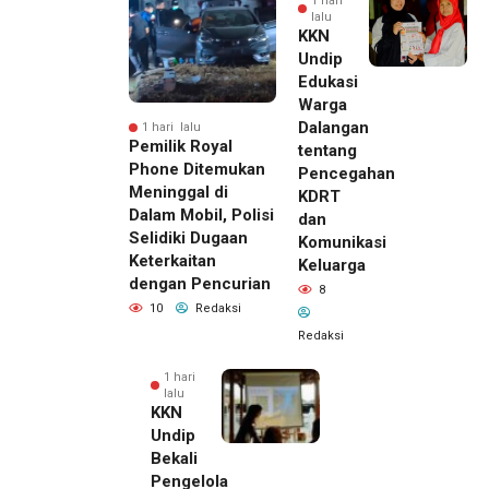
1 hari
lalu
KKN
Undip
Edukasi
Warga
Dalangan
1 hari lalu
Pemilik Royal
tentang
Phone Ditemukan
Pencegahan
Meninggal di
KDRT
Dalam Mobil, Polisi
dan
Selidiki Dugaan
Komunikasi
Keterkaitan
Keluarga
dengan Pencurian
8
10
Redaksi
Redaksi
1 hari
lalu
KKN
Undip
Bekali
Pengelola