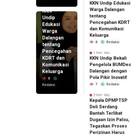
KKN Undip Edukasi
1 hari lalu
Warga Dalangan
KKN
tentang
Undip
Pencegahan KDRT
Edukasi
dan Komunikasi
Warga
Keluarga
Dalangan
8
Redaksi
tentang
Pencegahan
1 hari lalu
KDRT dan
KKN Undip Bekali
Komunikasi
Pengelola BUMDes
Dalangan dengan
Keluarga
Pola Pikir Inovatif
8
7
Redaksi
Redaksi
2 hari lalu
Kepala DPMPTSP
Deli Serdang
Bantah Terlibat
Dugaan Izin Palsu,
Tegaskan Proses
Perizinan Harus