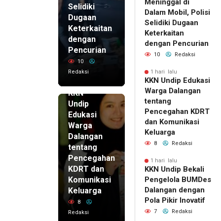
Meninggal di
Selidiki
Dalam Mobil, Polisi
Dugaan
Selidiki Dugaan
Keterkaitan
Keterkaitan
dengan
dengan Pencurian
Pencurian
10
Redaksi
10
Redaksi
1 hari lalu
KKN Undip Edukasi
1 hari lalu
Warga Dalangan
KKN
tentang
Undip
Pencegahan KDRT
Edukasi
dan Komunikasi
Warga
Keluarga
Dalangan
8
Redaksi
tentang
Pencegahan
1 hari lalu
KDRT dan
KKN Undip Bekali
Komunikasi
Pengelola BUMDes
Dalangan dengan
Keluarga
Pola Pikir Inovatif
8
7
Redaksi
Redaksi