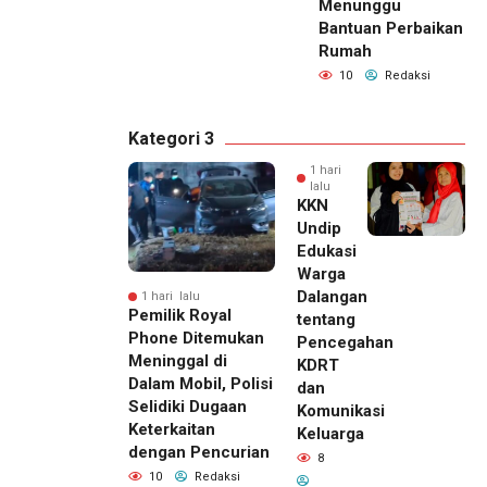
Menunggu
Bantuan Perbaikan
Rumah
10
Redaksi
Kategori 3
1 hari
lalu
KKN
Undip
Edukasi
Warga
Dalangan
1 hari lalu
Pemilik Royal
tentang
Phone Ditemukan
Pencegahan
Meninggal di
KDRT
Dalam Mobil, Polisi
dan
Selidiki Dugaan
Komunikasi
Keterkaitan
Keluarga
dengan Pencurian
8
10
Redaksi