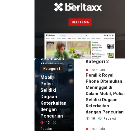
1 hari lalu
Pemilik
Royal
Phone
Ditemukan
Kategori 2
Meninggal
Kategori 1
di Dalam
1 hari lalu
Pemilik Royal
Mobil,
Phone Ditemukan
Polisi
Meninggal di
Selidiki
Dalam Mobil, Polisi
Dugaan
Selidiki Dugaan
Keterkaitan
Keterkaitan
dengan
dengan Pencurian
Pencurian
10
Redaksi
10
Redaksi
1 hari lalu