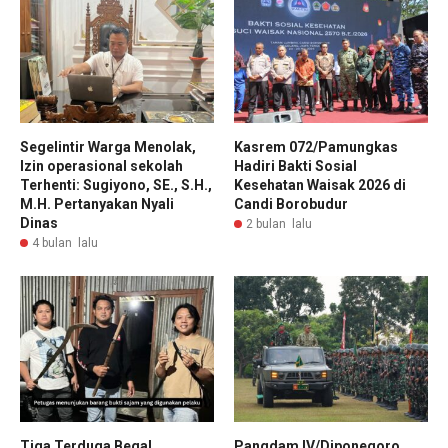
Segelintir Warga Menolak,
Kasrem 072/Pamungkas
Izin operasional sekolah
Hadiri Bakti Sosial
Terhenti: Sugiyono, SE., S.H.,
Kesehatan Waisak 2026 di
M.H. Pertanyakan Nyali
Candi Borobudur
Dinas
2 bulan lalu
4 bulan lalu
Tiga Terduga Begal,
Pangdam IV/Diponegoro