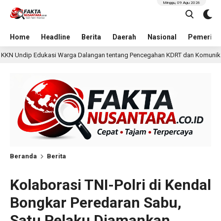
Minggu, 09 Agu 2026
Home
Headline
Berita
Daerah
Nasional
Pemerint
angan tentang Pencegahan KDRT dan Komunikasi Keluarga
1 hari lal
Beranda
Berita
Kolaborasi TNI-Polri di Kendal
Bongkar Peredaran Sabu,
Satu Pelaku Diamankan