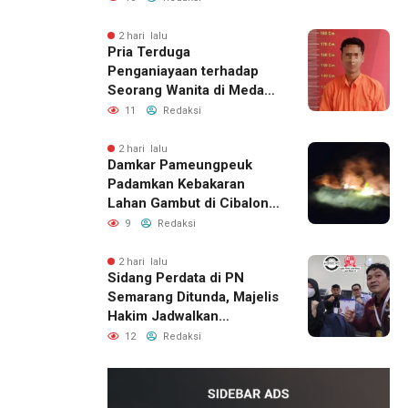
Perbaikan Rumah
2 hari lalu
Pria Terduga
Penganiayaan terhadap
Seorang Wanita di Medan
Ditangkap Polisi
11
Redaksi
2 hari lalu
Damkar Pameungpeuk
Padamkan Kebakaran
Lahan Gambut di Cibalong,
Permukiman Warga
9
Redaksi
Berhasil Diamankan
2 hari lalu
Sidang Perdata di PN
Semarang Ditunda, Majelis
Hakim Jadwalkan
Pemanggilan Ulang BPR
12
Redaksi
Artomoro