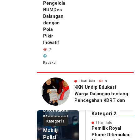
Pengelola
BUMDes
Dalangan
dengan
Pola
Pikir
Inovatif
7
Redaksi
lalu
8
1 hari lalu
7
1 hari lalu
dip Edukasi
KKN Undip Bekali
Pemilik
Dalangan tentang
Pengelola BUMDes
Royal
gahan KDRT dan
Dalangan dengan Pola
Phone
kasi Keluarga
Pikir Inovatif
Ditemukan
Kategori 2
Meninggal
Kategori 1
di Dalam
1 hari lalu
Pemilik Royal
Mobil,
Phone Ditemukan
Polisi