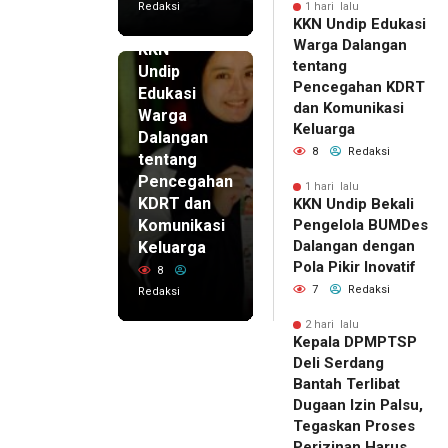
Redaksi
1 hari lalu
KKN Undip Edukasi
1 hari lalu
Warga Dalangan
KKN
tentang
Undip
Pencegahan KDRT
Edukasi
dan Komunikasi
Warga
Keluarga
Dalangan
8
Redaksi
tentang
Pencegahan
1 hari lalu
KDRT dan
KKN Undip Bekali
Komunikasi
Pengelola BUMDes
Dalangan dengan
Keluarga
Pola Pikir Inovatif
8
7
Redaksi
Redaksi
2 hari lalu
Kepala DPMPTSP
Deli Serdang
Bantah Terlibat
Dugaan Izin Palsu,
Tegaskan Proses
Perizinan Harus