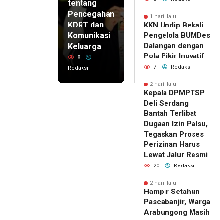
tentang
Pencegahan
1 hari lalu
KDRT dan
KKN Undip Bekali
Komunikasi
Pengelola BUMDes
Dalangan dengan
Keluarga
Pola Pikir Inovatif
8
7
Redaksi
Redaksi
2 hari lalu
Kepala DPMPTSP
Deli Serdang
Bantah Terlibat
Dugaan Izin Palsu,
Tegaskan Proses
Perizinan Harus
Lewat Jalur Resmi
20
Redaksi
2 hari lalu
Hampir Setahun
Pascabanjir, Warga
Arabungong Masih