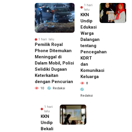
1 hari
lalu
KKN
Undip
Edukasi
Warga
Dalangan
1 hari lalu
Pemilik Royal
tentang
Phone Ditemukan
Pencegahan
Meninggal di
KDRT
Dalam Mobil, Polisi
dan
Selidiki Dugaan
Komunikasi
Keterkaitan
Keluarga
dengan Pencurian
8
10
Redaksi
Redaksi
1 hari
lalu
KKN
Undip
Bekali