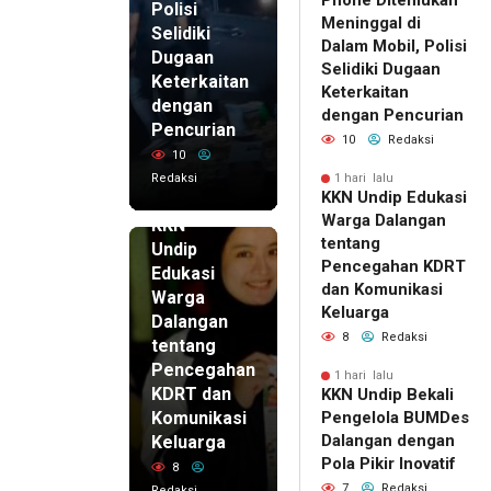
Phone Ditemukan
Polisi
Meninggal di
Selidiki
Dalam Mobil, Polisi
Dugaan
Selidiki Dugaan
Keterkaitan
Keterkaitan
dengan
dengan Pencurian
Pencurian
10
Redaksi
10
Redaksi
1 hari lalu
KKN Undip Edukasi
1 hari lalu
Warga Dalangan
KKN
tentang
Undip
Pencegahan KDRT
Edukasi
dan Komunikasi
Warga
Keluarga
Dalangan
8
Redaksi
tentang
Pencegahan
1 hari lalu
KDRT dan
KKN Undip Bekali
Komunikasi
Pengelola BUMDes
Dalangan dengan
Keluarga
Pola Pikir Inovatif
8
7
Redaksi
Redaksi