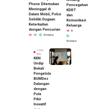
Phone Ditemukan
Pencegahan
Meninggal di
KDRT
Dalam Mobil, Polisi
dan
Selidiki Dugaan
Komunikasi
Keterkaitan
Keluarga
dengan Pencurian
8
10
Redaksi
Redaksi
1 hari
lalu
KKN
Undip
Bekali
Pengelola
BUMDes
Dalangan
dengan
Pola
Pikir
Inovatif