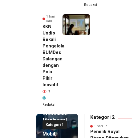
Redaksi
1 hari
lalu
KKN
Undip
Bekali
Pengelola
BUMDes
Dalangan
dengan
Pola
Pikir
Inovatif
1 hari lalu
7
Pemilik
Royal
Redaksi
Phone
Ditemukan
Kategori 2
Meninggal
Kategori 1
di Dalam
1 hari lalu
Pemilik Royal
Mobil,