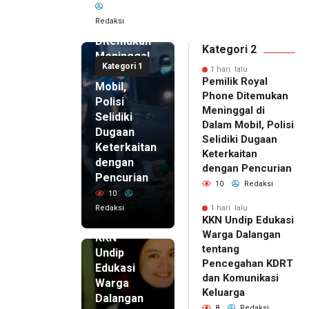
Royal
Redaksi
Phone
Ditemukan
Kategori 2
Meninggal
Kategori 1
di Dalam
1 hari lalu
Pemilik Royal
Mobil,
Phone Ditemukan
Polisi
Meninggal di
Selidiki
Dalam Mobil, Polisi
Dugaan
Selidiki Dugaan
Keterkaitan
Keterkaitan
dengan
dengan Pencurian
Pencurian
10
Redaksi
10
Redaksi
1 hari lalu
KKN Undip Edukasi
1 hari lalu
Warga Dalangan
KKN
tentang
Undip
Pencegahan KDRT
Edukasi
dan Komunikasi
Warga
Keluarga
Dalangan
8
Redaksi