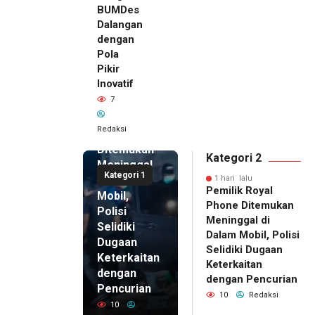
BUMDes
Dalangan
dengan
Pola
Pikir
Inovatif
1 hari lalu
7
Pemilik
Royal
Redaksi
Phone
Ditemukan
Kategori 2
Meninggal
Kategori 1
di Dalam
1 hari lalu
Pemilik Royal
Mobil,
Phone Ditemukan
Polisi
Meninggal di
Selidiki
Dalam Mobil, Polisi
Dugaan
Selidiki Dugaan
Keterkaitan
Keterkaitan
dengan
dengan Pencurian
Pencurian
10
Redaksi
10