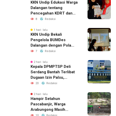
KKN Undip Edukasi Warga
Dalangan tentang
Pencegahan KDRT dan
Komunikasi Keluarga
8
Redaksi
1 hari lalu
KKN Undip Bekali
Pengelola BUMDes
Dalangan dengan Pola
Pikir Inovatif
7
Redaksi
2 hari lalu
Kepala DPMPTSP Deli
Serdang Bantah Terlibat
Dugaan Izin Palsu,
Tegaskan Proses
20
Redaksi
Perizinan Harus Lewat
Jalur Resmi
2 hari lalu
Hampir Setahun
Pascabanjir, Warga
Arabungong Masih
Menunggu Bantuan
10
Redaksi