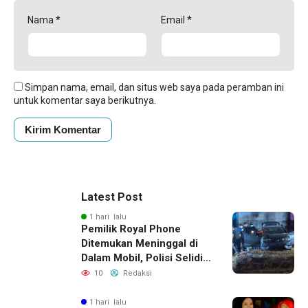
Nama
*
Email
*
Simpan nama, email, dan situs web saya pada peramban ini
untuk komentar saya berikutnya.
Latest Post
1 hari lalu
Pemilik Royal Phone
Ditemukan Meninggal di
Dalam Mobil, Polisi Selidiki
Dugaan Keterkaitan
10
Redaksi
dengan Pencurian
1 hari lalu