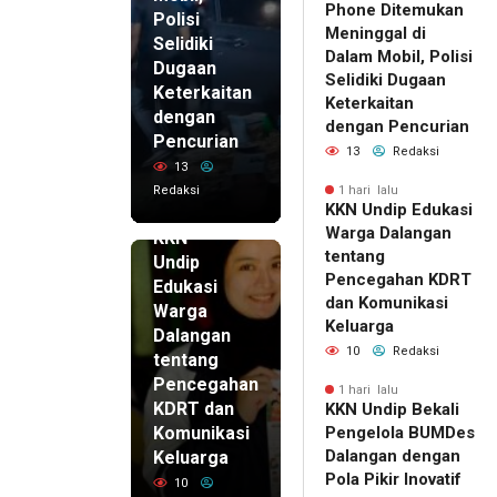
Phone Ditemukan
Polisi
Meninggal di
Selidiki
Dalam Mobil, Polisi
Dugaan
Selidiki Dugaan
Keterkaitan
Keterkaitan
dengan
dengan Pencurian
Pencurian
13
Redaksi
13
Redaksi
1 hari lalu
KKN Undip Edukasi
1 hari lalu
Warga Dalangan
KKN
tentang
Undip
Pencegahan KDRT
Edukasi
dan Komunikasi
Warga
Keluarga
Dalangan
10
Redaksi
tentang
Pencegahan
1 hari lalu
KDRT dan
KKN Undip Bekali
Komunikasi
Pengelola BUMDes
Dalangan dengan
Keluarga
Pola Pikir Inovatif
10