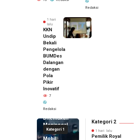
Redaksi
1 hari
lalu
KKN
Undip
Bekali
Pengelola
BUMDes
Dalangan
dengan
Pola
Pikir
Inovatif
1 hari lalu
7
Pemilik
Royal
Redaksi
Phone
Ditemukan
Kategori 2
Meninggal
Kategori 1
di Dalam
1 hari lalu
Pemilik Royal
Mobil,