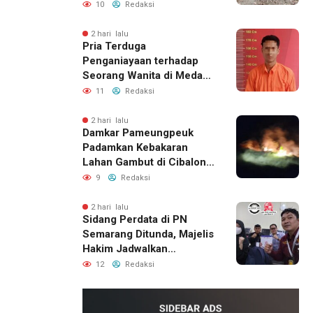
Menunggu Bantuan
10
Redaksi
Perbaikan Rumah
2 hari lalu
Pria Terduga
Penganiayaan terhadap
Seorang Wanita di Medan
Ditangkap Polisi
11
Redaksi
2 hari lalu
Damkar Pameungpeuk
Padamkan Kebakaran
Lahan Gambut di Cibalong,
Permukiman Warga
9
Redaksi
Berhasil Diamankan
2 hari lalu
Sidang Perdata di PN
Semarang Ditunda, Majelis
Hakim Jadwalkan
Pemanggilan Ulang BPR
12
Redaksi
Artomoro