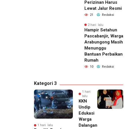
Perizinan Harus
Lewat Jalur Resmi
21
Redaksi
2 hari lalu
Hampir Setahun
Pascabanjir, Warga
Arabungong Masih
Menunggu
Bantuan Perbaikan
Rumah
10
Redaksi
Kategori 3
1 hari
lalu
KKN
Undip
Edukasi
Warga
Dalangan
1 hari lalu