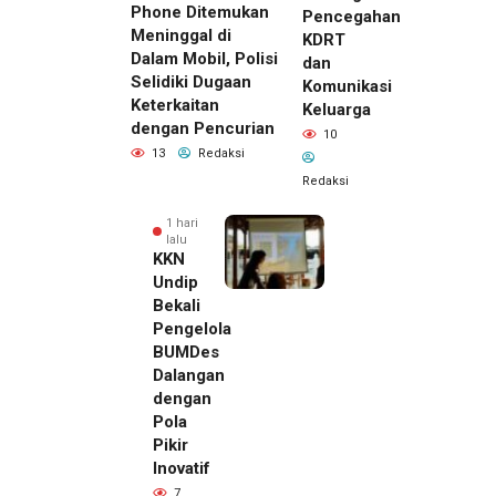
Phone Ditemukan
Pencegahan
Meninggal di
KDRT
Dalam Mobil, Polisi
dan
Selidiki Dugaan
Komunikasi
Keterkaitan
Keluarga
dengan Pencurian
10
13
Redaksi
Redaksi
1 hari
lalu
KKN
Undip
Bekali
Pengelola
BUMDes
Dalangan
dengan
Pola
Pikir
Inovatif
1 hari lalu
7