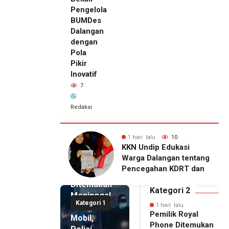
Pengelola
BUMDes
Dalangan
dengan
Pola
Pikir
Inovatif
7
Redaksi
 lalu
10
1 hari lalu
7
1 hari lalu
ndip Edukasi
KKN Undip Bekali
Pemilik
 Dalangan tentang
Pengelola BUMDes
Royal
gahan KDRT dan
Dalangan dengan Pola
Phone
ikasi Keluarga
Pikir Inovatif
Ditemukan
Kategori 2
Meninggal
Kategori 1
di Dalam
1 hari lalu
Pemilik Royal
Mobil,
Phone Ditemukan