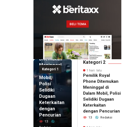
1 hari lalu
Pemilik
Royal
Phone
Ditemukan
Kategori 2
Meninggal
Kategori 1
di Dalam
1 hari lalu
Pemilik Royal
Mobil,
Phone Ditemukan
Polisi
Meninggal di
Selidiki
Dalam Mobil, Polisi
Dugaan
Selidiki Dugaan
Keterkaitan
Keterkaitan
dengan
dengan Pencurian
Pencurian
13
Redaksi
13