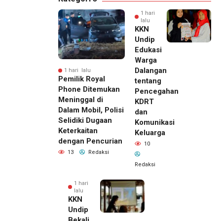
1 hari
lalu
KKN
Undip
Edukasi
Warga
Dalangan
1 hari lalu
Pemilik Royal
tentang
Phone Ditemukan
Pencegahan
Meninggal di
KDRT
Dalam Mobil, Polisi
dan
Selidiki Dugaan
Komunikasi
Keterkaitan
Keluarga
dengan Pencurian
10
13
Redaksi
Redaksi
1 hari
lalu
KKN
Undip
Bekali