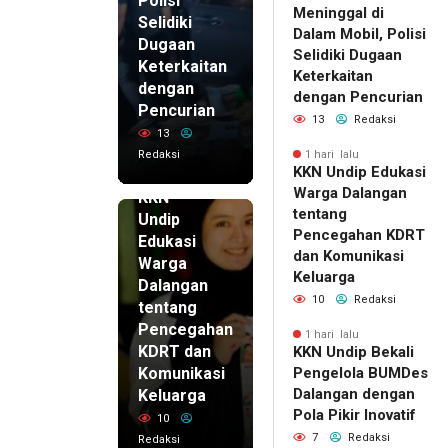
Polisi
Meninggal di
Selidiki
Dalam Mobil, Polisi
Dugaan
Selidiki Dugaan
Keterkaitan
Keterkaitan
dengan
dengan Pencurian
Pencurian
13
Redaksi
13
Redaksi
1 hari lalu
KKN Undip Edukasi
1 hari lalu
Warga Dalangan
KKN
tentang
Undip
Pencegahan KDRT
Edukasi
dan Komunikasi
Warga
Keluarga
Dalangan
10
Redaksi
tentang
Pencegahan
1 hari lalu
KDRT dan
KKN Undip Bekali
Komunikasi
Pengelola BUMDes
Dalangan dengan
Keluarga
Pola Pikir Inovatif
10
7
Redaksi
Redaksi