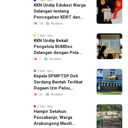
1 hari lalu
KKN Undip Edukasi Warga
Dalangan tentang
Pencegahan KDRT dan
Komunikasi Keluarga
10
Redaksi
1 hari lalu
KKN Undip Bekali
Pengelola BUMDes
Dalangan dengan Pola
Pikir Inovatif
7
Redaksi
2 hari lalu
Kepala DPMPTSP Deli
Serdang Bantah Terlibat
Dugaan Izin Palsu,
Tegaskan Proses
21
Redaksi
Perizinan Harus Lewat
Jalur Resmi
2 hari lalu
Hampir Setahun
Pascabanjir, Warga
Arabungong Masih