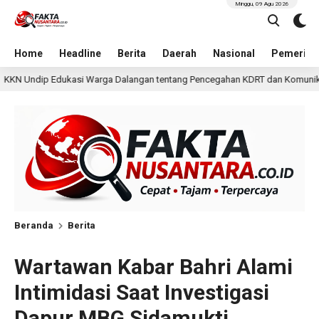
Minggu, 09 Agu 2026
Home
Headline
Berita
Daerah
Nasional
Pemerint
langan tentang Pencegahan KDRT dan Komunikasi Keluarga
1 hari la
Beranda
Berita
Wartawan Kabar Bahri Alami
Intimidasi Saat Investigasi
Dapur MBG Sidamukti