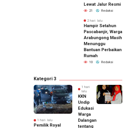
Lewat Jalur Resmi
21
Redaksi
2 hari lalu
Hampir Setahun
Pascabanjir, Warga
Arabungong Masih
Menunggu
Bantuan Perbaikan
Rumah
10
Redaksi
Kategori 3
1 hari
lalu
KKN
Undip
Edukasi
Warga
Dalangan
1 hari lalu
Pemilik Royal
tentang