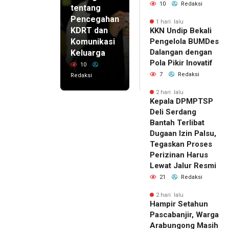
10
Redaksi
tentang
Pencegahan
1 hari lalu
KDRT dan
KKN Undip Bekali
Komunikasi
Pengelola BUMDes
Dalangan dengan
Keluarga
Pola Pikir Inovatif
10
7
Redaksi
Redaksi
2 hari lalu
Kepala DPMPTSP
Deli Serdang
Bantah Terlibat
Dugaan Izin Palsu,
Tegaskan Proses
Perizinan Harus
Lewat Jalur Resmi
21
Redaksi
2 hari lalu
Hampir Setahun
Pascabanjir, Warga
Arabungong Masih