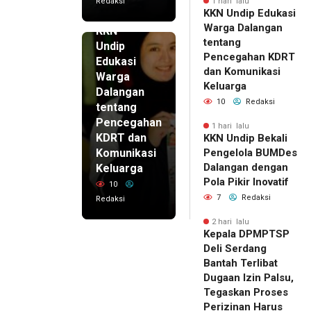
Redaksi
1 hari lalu
KKN Undip Edukasi
1 hari lalu
Warga Dalangan
KKN
tentang
Undip
Pencegahan KDRT
Edukasi
dan Komunikasi
Warga
Keluarga
Dalangan
10
Redaksi
tentang
Pencegahan
1 hari lalu
KDRT dan
KKN Undip Bekali
Komunikasi
Pengelola BUMDes
Dalangan dengan
Keluarga
Pola Pikir Inovatif
10
7
Redaksi
Redaksi
2 hari lalu
Kepala DPMPTSP
Deli Serdang
Bantah Terlibat
Dugaan Izin Palsu,
Tegaskan Proses
Perizinan Harus