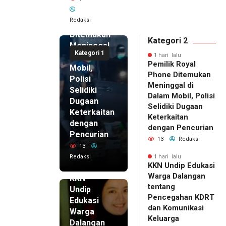
Pemilik
Royal
Redaksi
Phone
Ditemukan
Kategori 2
Meninggal
Kategori 1
di Dalam
1 hari lalu
Pemilik Royal
Mobil,
Phone Ditemukan
Polisi
Meninggal di
Selidiki
Dalam Mobil, Polisi
Dugaan
Selidiki Dugaan
Keterkaitan
Keterkaitan
dengan
dengan Pencurian
Pencurian
13
Redaksi
13
Redaksi
1 hari lalu
KKN Undip Edukasi
1 hari lalu
Warga Dalangan
KKN
tentang
Undip
Pencegahan KDRT
Edukasi
dan Komunikasi
Warga
Keluarga
Dalangan