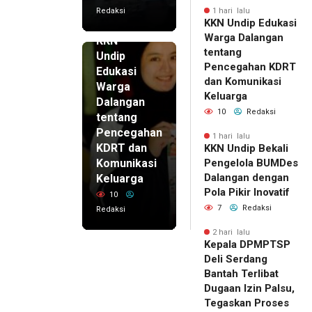
Redaksi
1 hari lalu
KKN Undip Edukasi
1 hari lalu
Warga Dalangan
KKN
tentang
Undip
Pencegahan KDRT
Edukasi
dan Komunikasi
Warga
Keluarga
Dalangan
10
Redaksi
tentang
Pencegahan
1 hari lalu
KDRT dan
KKN Undip Bekali
Komunikasi
Pengelola BUMDes
Dalangan dengan
Keluarga
Pola Pikir Inovatif
10
7
Redaksi
Redaksi
2 hari lalu
Kepala DPMPTSP
Deli Serdang
Bantah Terlibat
Dugaan Izin Palsu,
Tegaskan Proses