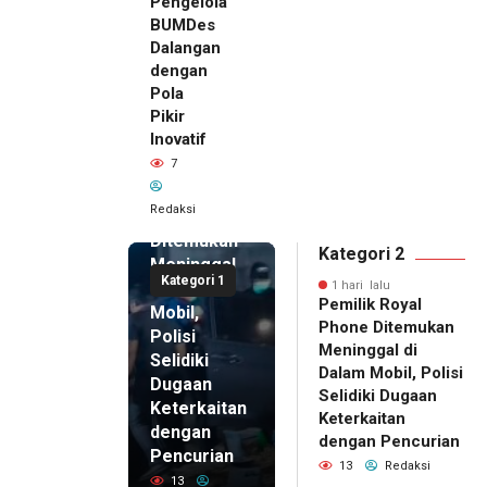
Pengelola
BUMDes
Dalangan
dengan
Pola
Pikir
Inovatif
1 hari lalu
7
Pemilik
Royal
Redaksi
Phone
Ditemukan
Kategori 2
Meninggal
Kategori 1
di Dalam
1 hari lalu
Pemilik Royal
Mobil,
Phone Ditemukan
Polisi
Meninggal di
Selidiki
Dalam Mobil, Polisi
Dugaan
Selidiki Dugaan
Keterkaitan
Keterkaitan
dengan
dengan Pencurian
Pencurian
13
Redaksi
13