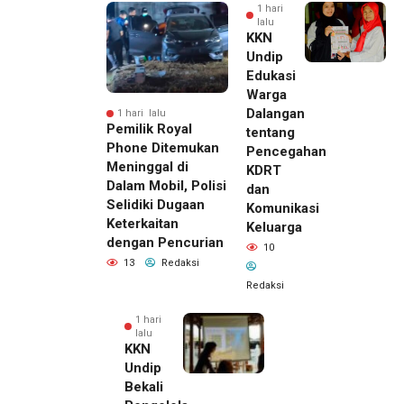
1 hari
lalu
KKN
Undip
Edukasi
Warga
Dalangan
1 hari lalu
Pemilik Royal
tentang
Phone Ditemukan
Pencegahan
Meninggal di
KDRT
Dalam Mobil, Polisi
dan
Selidiki Dugaan
Komunikasi
Keterkaitan
Keluarga
dengan Pencurian
10
13
Redaksi
Redaksi
1 hari
lalu
KKN
Undip
Bekali