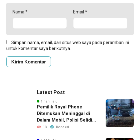
Nama
*
Email
*
Simpan nama, email, dan situs web saya pada peramban ini
untuk komentar saya berikutnya.
Latest Post
1 hari lalu
Pemilik Royal Phone
Ditemukan Meninggal di
Dalam Mobil, Polisi Selidiki
Dugaan Keterkaitan
13
Redaksi
dengan Pencurian