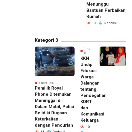
Menunggu
Bantuan Perbaikan
Rumah
10
Redaksi
Kategori 3
1 hari
lalu
KKN
Undip
Edukasi
Warga
Dalangan
1 hari lalu
Pemilik Royal
tentang
Phone Ditemukan
Pencegahan
Meninggal di
KDRT
Dalam Mobil, Polisi
dan
Selidiki Dugaan
Komunikasi
Keterkaitan
Keluarga
dengan Pencurian
10
13
Redaksi