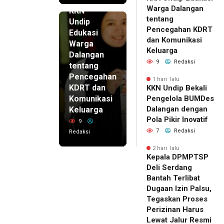
1 hari lalu
Warga Dalangan
KKN
tentang
Undip
Pencegahan KDRT
Edukasi
dan Komunikasi
Warga
Keluarga
Dalangan
9
Redaksi
tentang
Pencegahan
1 hari lalu
KDRT dan
KKN Undip Bekali
Komunikasi
Pengelola BUMDes
Dalangan dengan
Keluarga
Pola Pikir Inovatif
9
7
Redaksi
Redaksi
2 hari lalu
Kepala DPMPTSP
Deli Serdang
Bantah Terlibat
Dugaan Izin Palsu,
Tegaskan Proses
Perizinan Harus
Lewat Jalur Resmi