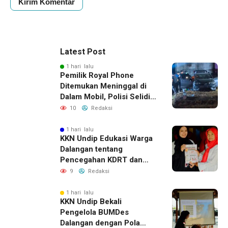
Latest Post
1 hari lalu
Pemilik Royal Phone
Ditemukan Meninggal di
Dalam Mobil, Polisi Selidiki
Dugaan Keterkaitan
10
Redaksi
dengan Pencurian
1 hari lalu
KKN Undip Edukasi Warga
Dalangan tentang
Pencegahan KDRT dan
Komunikasi Keluarga
9
Redaksi
1 hari lalu
KKN Undip Bekali
Pengelola BUMDes
Dalangan dengan Pola