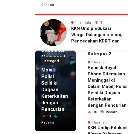
Redaksi
lu
9
1 hari lalu
7
1 hari lalu
ip Edukasi
KKN Undip Bekali
Pemilik
alangan tentang
Pengelola BUMDes
Royal
ahan KDRT dan
Dalangan dengan Pola
Phone
asi Keluarga
Pikir Inovatif
Ditemukan
Kategori 2
Meninggal
Kategori 1
di Dalam
1 hari lalu
Pemilik Royal
Mobil,
Phone Ditemukan
Polisi
Meninggal di
Selidiki
Dalam Mobil, Polisi
Dugaan
Selidiki Dugaan
Keterkaitan
Keterkaitan
dengan
dengan Pencurian
Pencurian
10
Redaksi
10
Redaksi
1 hari lalu
KKN Undip Edukasi
1 hari lalu
Warga Dalangan