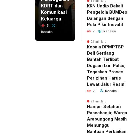
1 hari lalu
KDRT dan
KKN Undip Bekali
Komunikasi
Pengelola BUMDes
Dalangan dengan
Keluarga
Pola Pikir Inovatif
9
7
Redaksi
Redaksi
2 hari lalu
Kepala DPMPTSP
Deli Serdang
Bantah Terlibat
Dugaan Izin Palsu,
Tegaskan Proses
Perizinan Harus
Lewat Jalur Resmi
20
Redaksi
2 hari lalu
Hampir Setahun
Pascabanjir, Warga
Arabungong Masih
Menunggu
Bantuan Perbaikan