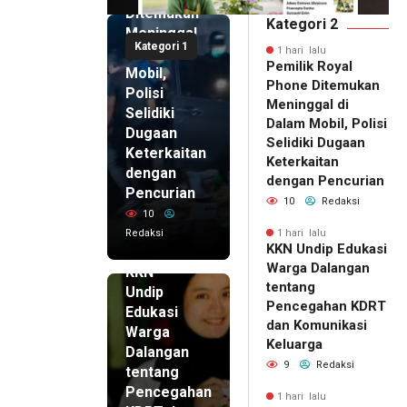
Ditemukan
Kategori 2
Meninggal
Kategori 1
di Dalam
1 hari lalu
Pemilik Royal
Mobil,
Phone Ditemukan
Polisi
Meninggal di
Selidiki
Dalam Mobil, Polisi
Dugaan
Selidiki Dugaan
Keterkaitan
Keterkaitan
dengan
dengan Pencurian
Pencurian
10
Redaksi
10
Redaksi
1 hari lalu
KKN Undip Edukasi
1 hari lalu
Warga Dalangan
KKN
tentang
Undip
Pencegahan KDRT
Edukasi
dan Komunikasi
Warga
Keluarga
Dalangan
9
Redaksi
tentang
Pencegahan
1 hari lalu