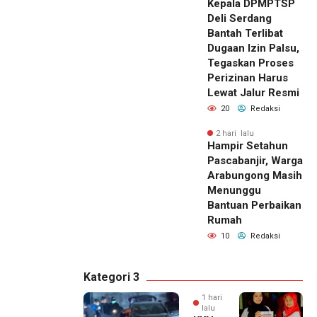
Kepala DPMPTSP
Deli Serdang
Bantah Terlibat
Dugaan Izin Palsu,
Tegaskan Proses
Perizinan Harus
Lewat Jalur Resmi
20
Redaksi
2 hari lalu
Hampir Setahun
Pascabanjir, Warga
Arabungong Masih
Menunggu
Bantuan Perbaikan
Rumah
10
Redaksi
Kategori 3
1 hari
lalu