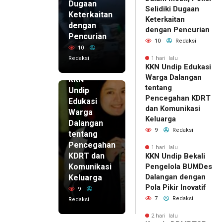
Dugaan
Selidiki Dugaan
Keterkaitan
Keterkaitan
dengan
dengan Pencurian
Pencurian
10
Redaksi
10
Redaksi
1 hari lalu
KKN Undip Edukasi
1 hari lalu
Warga Dalangan
KKN
tentang
Undip
Pencegahan KDRT
Edukasi
dan Komunikasi
Warga
Keluarga
Dalangan
9
Redaksi
tentang
Pencegahan
1 hari lalu
KDRT dan
KKN Undip Bekali
Komunikasi
Pengelola BUMDes
Dalangan dengan
Keluarga
Pola Pikir Inovatif
9
7
Redaksi
Redaksi
2 hari lalu