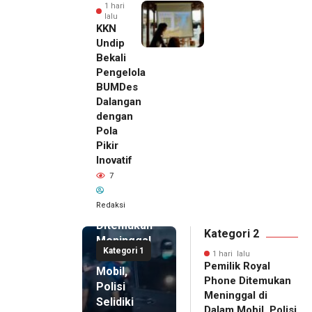
1 hari
lalu
KKN
Undip
Bekali
Pengelola
BUMDes
Dalangan
dengan
Pola
Pikir
Inovatif
1 hari lalu
7
Pemilik
Royal
Redaksi
Phone
Ditemukan
Kategori 2
Meninggal
Kategori 1
di Dalam
1 hari lalu
Pemilik Royal
Mobil,
Phone Ditemukan
Polisi
Meninggal di
Selidiki
Dalam Mobil, Polisi