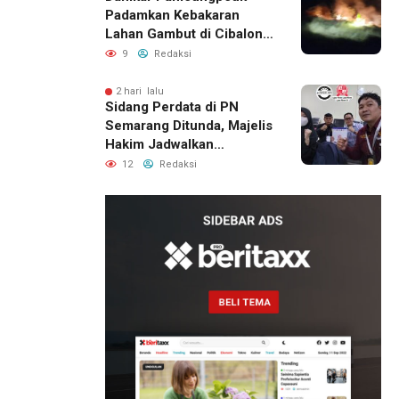
Padamkan Kebakaran
Lahan Gambut di Cibalong,
Permukiman Warga
9
Redaksi
Berhasil Diamankan
2 hari lalu
Sidang Perdata di PN
Semarang Ditunda, Majelis
Hakim Jadwalkan
Pemanggilan Ulang BPR
12
Redaksi
Artomoro
1 hari lalu
Pemilik
Royal
Phone