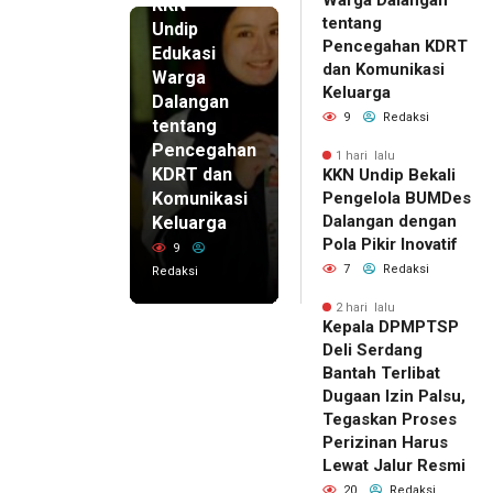
KKN
tentang
Undip
Pencegahan KDRT
Edukasi
dan Komunikasi
Warga
Keluarga
Dalangan
9
Redaksi
tentang
Pencegahan
1 hari lalu
KDRT dan
KKN Undip Bekali
Komunikasi
Pengelola BUMDes
Dalangan dengan
Keluarga
Pola Pikir Inovatif
9
7
Redaksi
Redaksi
2 hari lalu
Kepala DPMPTSP
Deli Serdang
Bantah Terlibat
Dugaan Izin Palsu,
Tegaskan Proses
Perizinan Harus
Lewat Jalur Resmi
20
Redaksi