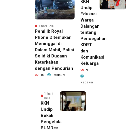
KKN
Undip
Edukasi
Warga
Dalangan
1 hari lalu
Pemilik Royal
tentang
Phone Ditemukan
Pencegahan
Meninggal di
KDRT
Dalam Mobil, Polisi
dan
Selidiki Dugaan
Komunikasi
Keterkaitan
Keluarga
dengan Pencurian
9
10
Redaksi
Redaksi
1 hari
lalu
KKN
Undip
Bekali
Pengelola
BUMDes