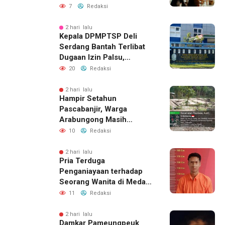
Pikir Inovatif
7
Redaksi
2 hari lalu
Kepala DPMPTSP Deli
Serdang Bantah Terlibat
Dugaan Izin Palsu,
Tegaskan Proses
20
Redaksi
Perizinan Harus Lewat
Jalur Resmi
2 hari lalu
Hampir Setahun
Pascabanjir, Warga
Arabungong Masih
Menunggu Bantuan
10
Redaksi
Perbaikan Rumah
2 hari lalu
Pria Terduga
Penganiayaan terhadap
Seorang Wanita di Medan
Ditangkap Polisi
11
Redaksi
2 hari lalu
Damkar Pameungpeuk