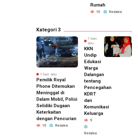
Rumah
10
Redaksi
Kategori 3
1 hari
lalu
KKN
Undip
Edukasi
Warga
Dalangan
1 hari lalu
Pemilik Royal
tentang
Phone Ditemukan
Pencegahan
Meninggal di
KDRT
Dalam Mobil, Polisi
dan
Selidiki Dugaan
Komunikasi
Keterkaitan
Keluarga
dengan Pencurian
9
10
Redaksi
Redaksi