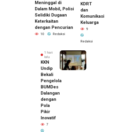
Meninggal di
KDRT
Dalam Mobil, Polisi
dan
Selidiki Dugaan
Komunikasi
Keterkaitan
Keluarga
dengan Pencurian
9
10
Redaksi
Redaksi
1 hari
lalu
KKN
Undip
Bekali
Pengelola
BUMDes
Dalangan
dengan
Pola
Pikir
Inovatif
7