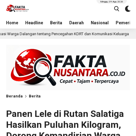
Minggu, 09 Agu 2026
Home
Headline
Berita
Daerah
Nasional
Pemerint
cegahan KDRT dan Komunikasi Keluarga
KKN Undip Bekal
1 hari lalu
Beranda
Berita
Panen Lele di Rutan Salatiga
Hasilkan Puluhan Kilogram,
Dorong Kemandirian Warga