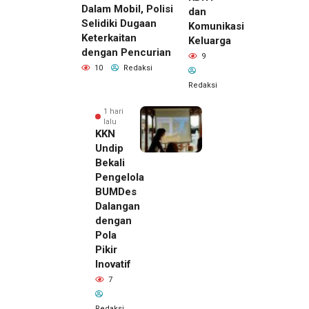
Dalam Mobil, Polisi
dan
Selidiki Dugaan
Komunikasi
Keterkaitan
Keluarga
dengan Pencurian
9
10
Redaksi
Redaksi
1 hari
lalu
KKN
Undip
Bekali
Pengelola
BUMDes
Dalangan
dengan
Pola
Pikir
Inovatif
1 hari lalu
7
Pemilik
Royal
Redaksi