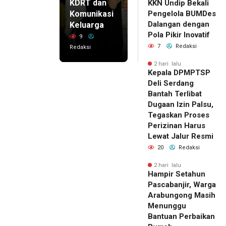
KDRT dan
KKN Undip Bekali
Komunikasi
Pengelola BUMDes
Dalangan dengan
Keluarga
Pola Pikir Inovatif
9
7
Redaksi
Redaksi
2 hari lalu
Kepala DPMPTSP
Deli Serdang
Bantah Terlibat
Dugaan Izin Palsu,
Tegaskan Proses
Perizinan Harus
Lewat Jalur Resmi
20
Redaksi
2 hari lalu
Hampir Setahun
Pascabanjir, Warga
Arabungong Masih
Menunggu
Bantuan Perbaikan