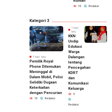
Rumah
10
Redaksi
Kategori 3
1 hari
lalu
KKN
Undip
Edukasi
Warga
Dalangan
1 hari lalu
Pemilik Royal
tentang
Phone Ditemukan
Pencegahan
Meninggal di
KDRT
Dalam Mobil, Polisi
dan
Selidiki Dugaan
Komunikasi
Keterkaitan
Keluarga
dengan Pencurian
9
10
Redaksi
Redaksi