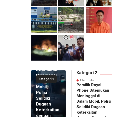
1 hari lalu
Pemilik
Royal
Phone
Ditemukan
Kategori 2
Meninggal
Kategori 1
di Dalam
1 hari lalu
Pemilik Royal
Mobil,
Phone Ditemukan
Polisi
Meninggal di
Selidiki
Dalam Mobil, Polisi
Dugaan
Selidiki Dugaan
Keterkaitan
Keterkaitan
dengan