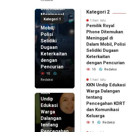
Phone
Ditemukan
Kategori 2
Meninggal
Kategori 1
di Dalam
1 hari lalu
Pemilik Royal
Mobil,
Phone Ditemukan
Polisi
Meninggal di
Selidiki
Dalam Mobil, Polisi
Dugaan
Selidiki Dugaan
Keterkaitan
Keterkaitan
dengan
dengan Pencurian
Pencurian
10
Redaksi
10
Redaksi
1 hari lalu
KKN Undip Edukasi
1 hari lalu
Warga Dalangan
KKN
tentang
Undip
Pencegahan KDRT
Edukasi
dan Komunikasi
Warga
Keluarga
Dalangan
9
Redaksi
tentang
Pencegahan