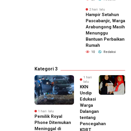
2 hari lalu
Hampir Setahun
Pascabanjir, Warga
Arabungong Masih
Menunggu
Bantuan Perbaikan
Rumah
10
Redaksi
Kategori 3
1 hari
lalu
KKN
Undip
Edukasi
Warga
Dalangan
1 hari lalu
Pemilik Royal
tentang
Phone Ditemukan
Pencegahan
Meninggal di
KDRT