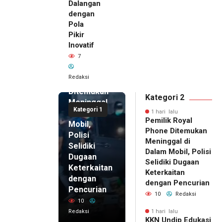
Dalangan
dengan
Pola
Pikir
Inovatif
1 hari lalu
7
Pemilik
Royal
Redaksi
Phone
Ditemukan
Kategori 2
Meninggal
Kategori 1
di Dalam
1 hari lalu
Pemilik Royal
Mobil,
Phone Ditemukan
Polisi
Meninggal di
Selidiki
Dalam Mobil, Polisi
Dugaan
Selidiki Dugaan
Keterkaitan
Keterkaitan
dengan
dengan Pencurian
Pencurian
10
Redaksi
10
Redaksi
1 hari lalu
KKN Undip Edukasi