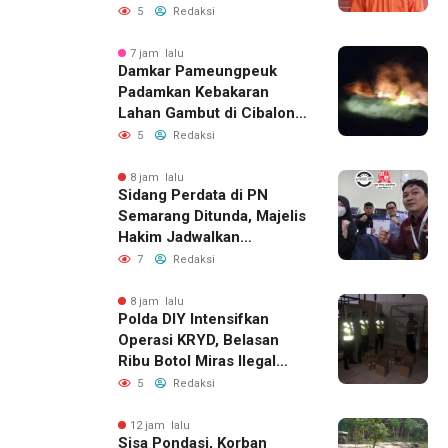
Ditangkap Polisi
5
Redaksi
7 jam lalu
Damkar Pameungpeuk
Padamkan Kebakaran
Lahan Gambut di Cibalong,
Permukiman Warga
5
Redaksi
Berhasil Diamankan
8 jam lalu
Sidang Perdata di PN
Semarang Ditunda, Majelis
Hakim Jadwalkan
Pemanggilan Ulang BPR
7
Redaksi
Artomoro
8 jam lalu
Polda DIY Intensifkan
Operasi KRYD, Belasan
Ribu Botol Miras Ilegal
Berhasil Diamankan
5
Redaksi
12 jam lalu
Sisa Pondasi, Korban