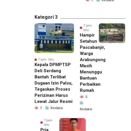
7
Redaksi
Kategori 3
7 jam
lalu
Hampir
Setahun
Pascabanjir,
Warga
Arabungong
7 jam lalu
Kepala DPMPTSP
Masih
Deli Serdang
Menunggu
Bantah Terlibat
Bantuan
Dugaan Izin Palsu,
Perbaikan
Tegaskan Proses
Rumah
Perizinan Harus
5
Lewat Jalur Resmi
7
Redaksi
Redaksi
7 jam
lalu
Pria