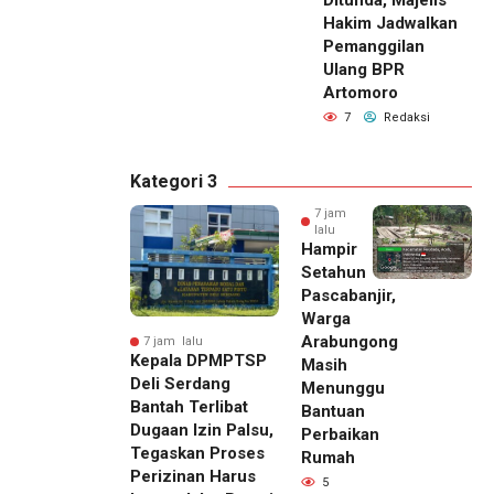
Hakim Jadwalkan
Pemanggilan
Ulang BPR
Artomoro
7
Redaksi
Kategori 3
7 jam
lalu
Hampir
Setahun
Pascabanjir,
Warga
Arabungong
7 jam lalu
Kepala DPMPTSP
Masih
Deli Serdang
Menunggu
Bantah Terlibat
Bantuan
Dugaan Izin Palsu,
Perbaikan
Tegaskan Proses
Rumah
Perizinan Harus
5