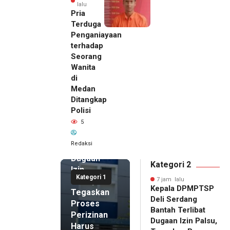
lalu
Pria
Terduga
Penganiayaan
terhadap
Seorang
Wanita
di
7 jam lalu
Medan
Kepala
Ditangkap
DPMPTSP
Polisi
Deli
5
Serdang
Bantah
Redaksi
Terlibat
Dugaan
Kategori 2
Izin
Kategori 1
Palsu,
7 jam lalu
Kepala DPMPTSP
Tegaskan
Deli Serdang
Proses
Bantah Terlibat
Perizinan
Dugaan Izin Palsu,
Harus