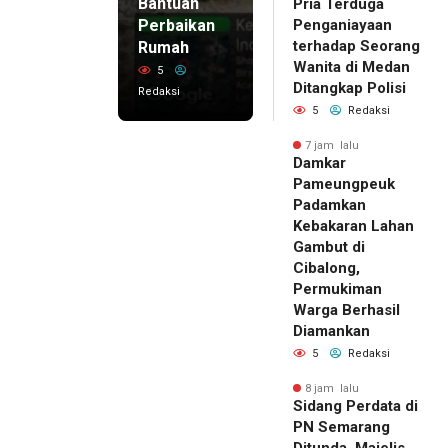
Bantuan
Pria Terduga
Perbaikan
Penganiayaan
terhadap Seorang
Rumah
Wanita di Medan
5
Ditangkap Polisi
Redaksi
5
Redaksi
7 jam lalu
Damkar
Pameungpeuk
Padamkan
Kebakaran Lahan
Gambut di
Cibalong,
Permukiman
Warga Berhasil
Diamankan
5
Redaksi
8 jam lalu
Sidang Perdata di
PN Semarang
Ditunda, Majelis