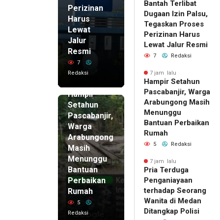
Bantah Terlibat
Perizinan
Dugaan Izin Palsu,
Harus
Tegaskan Proses
Lewat
Perizinan Harus
Jalur
Lewat Jalur Resmi
Resmi
7
Redaksi
7
Redaksi
7 jam lalu
Hampir Setahun
7 jam lalu
Pascabanjir, Warga
Hampir
Arabungong Masih
Setahun
Menunggu
Pascabanjir,
Bantuan Perbaikan
Warga
Rumah
Arabungong
5
Redaksi
Masih
Menunggu
7 jam lalu
Bantuan
Pria Terduga
Perbaikan
Penganiayaan
terhadap Seorang
Rumah
Wanita di Medan
5
Ditangkap Polisi
Redaksi