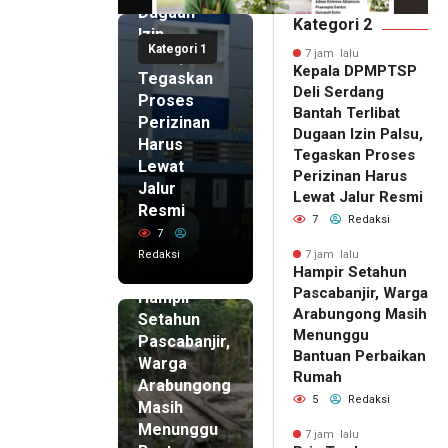
Dugaan
Kategori 2
Izin
Kategori 1
Palsu,
7 jam lalu
Kepala DPMPTSP
Tegaskan
Deli Serdang
Proses
Bantah Terlibat
Perizinan
Dugaan Izin Palsu,
Harus
Tegaskan Proses
Lewat
Perizinan Harus
Jalur
Lewat Jalur Resmi
Resmi
7
Redaksi
7
Redaksi
7 jam lalu
Hampir Setahun
7 jam lalu
Pascabanjir, Warga
Hampir
Arabungong Masih
Setahun
Menunggu
Pascabanjir,
Bantuan Perbaikan
Warga
Rumah
Arabungong
5
Redaksi
Masih
Menunggu
7 jam lalu