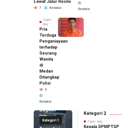
Lewat Jalur Resmi
7
Redaksi
Redaksi
7 jam
lalu
Pria
Terduga
Penganiayaan
terhadap
Seorang
Wanita
di
7 jam lalu
Medan
Kepala
Ditangkap
DPMPTSP
Polisi
Deli
5
Serdang
Bantah
Redaksi
Terlibat
Dugaan
Kategori 2
Izin
Kategori 1
Palsu,
7 jam lalu
Kepala DPMPTSP