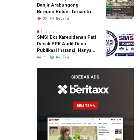
Banjir Arabungong
Bireuen Belum Tersentuh
Bantuan Pascabencana
33
Redaksi
1 hari lalu
SMSI Eks Karesidenan Pati
Desak BPK Audit Dana
Publikasi Instansi, Hanya
untuk Perusahaan Pers
11
Redaksi
Berlegalitas
7 jam lalu
Kepala
DPMPTSP
Deli
Serdang
Bantah
Terlibat