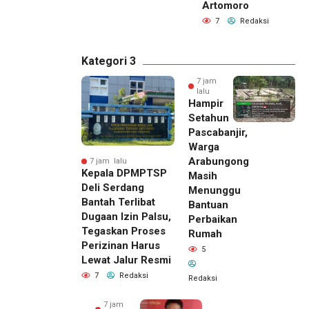
Artomoro
7
Redaksi
Kategori 3
7 jam
lalu
Hampir
Setahun
Pascabanjir,
Warga
Arabungong
7 jam lalu
Kepala DPMPTSP
Masih
Deli Serdang
Menunggu
Bantah Terlibat
Bantuan
Dugaan Izin Palsu,
Perbaikan
Tegaskan Proses
Rumah
Perizinan Harus
5
Lewat Jalur Resmi
7
Redaksi
Redaksi
7 jam