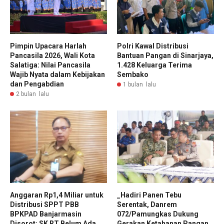
Pimpin Upacara Harlah
Polri Kawal Distribusi
Pancasila 2026, Wali Kota
Bantuan Pangan di Sinarjaya,
Salatiga: Nilai Pancasila
1.428 Keluarga Terima
Wajib Nyata dalam Kebijakan
Sembako
dan Pengabdian
1 bulan lalu
2 bulan lalu
Anggaran Rp1,4 Miliar untuk
_Hadiri Panen Tebu
Distribusi SPPT PBB
Serentak, Danrem
BPKPAD Banjarmasin
072/Pamungkas Dukung
Disorot: SK RT Belum Ada,
Gerakan Ketahanan Pangan