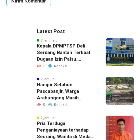
Latest Post
7 jam lalu
Kepala DPMPTSP Deli
Serdang Bantah Terlibat
Dugaan Izin Palsu,
Tegaskan Proses
7
Redaksi
Perizinan Harus Lewat
Jalur Resmi
7 jam lalu
Hampir Setahun
Pascabanjir, Warga
Arabungong Masih
Menunggu Bantuan
5
Redaksi
Perbaikan Rumah
7 jam lalu
Pria Terduga
Penganiayaan terhadap
Seorang Wanita di Medan