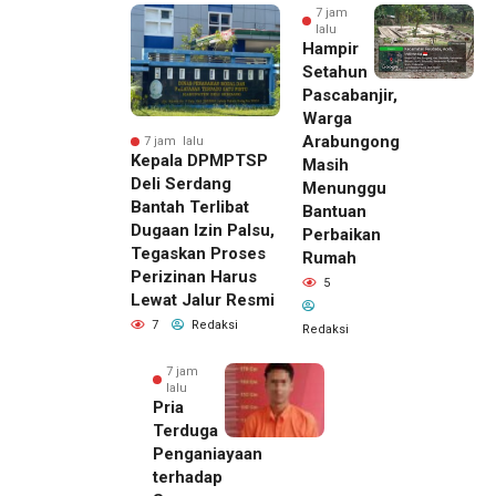
7 jam
lalu
Hampir
Setahun
Pascabanjir,
Warga
Arabungong
7 jam lalu
Kepala DPMPTSP
Masih
Deli Serdang
Menunggu
Bantah Terlibat
Bantuan
Dugaan Izin Palsu,
Perbaikan
Tegaskan Proses
Rumah
Perizinan Harus
5
Lewat Jalur Resmi
7
Redaksi
Redaksi
7 jam
lalu
Pria
Terduga
Penganiayaan
terhadap