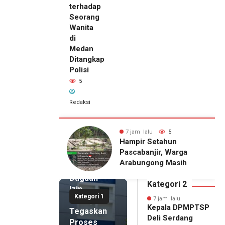
terhadap
Seorang
Wanita
di
Medan
Ditangkap
Polisi
5
Redaksi
7 jam lalu
Kepala
DPMPTSP
lu
5
7 jam lalu
5
Deli
Setahun
Pria Terduga
Serdang
njir, Warga
Penganiayaan terhadap
Bantah
gong Masih
Seorang Wanita di
Terlibat
gu Bantuan
Medan Ditangkap Polisi
Dugaan
kan Rumah
Kategori 2
Izin
Kategori 1
Palsu,
7 jam lalu
Kepala DPMPTSP
Tegaskan
Deli Serdang
Proses