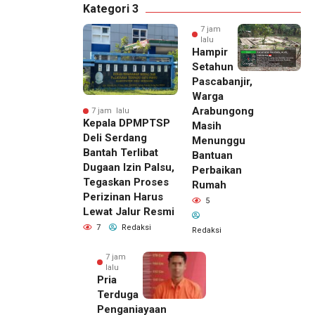
Kategori 3
7 jam
lalu
Hampir
Setahun
Pascabanjir,
Warga
Arabungong
7 jam lalu
Kepala DPMPTSP
Masih
Deli Serdang
Menunggu
Bantah Terlibat
Bantuan
Dugaan Izin Palsu,
Perbaikan
Tegaskan Proses
Rumah
Perizinan Harus
5
Lewat Jalur Resmi
7
Redaksi
Redaksi
7 jam
lalu
Pria
Terduga
Penganiayaan