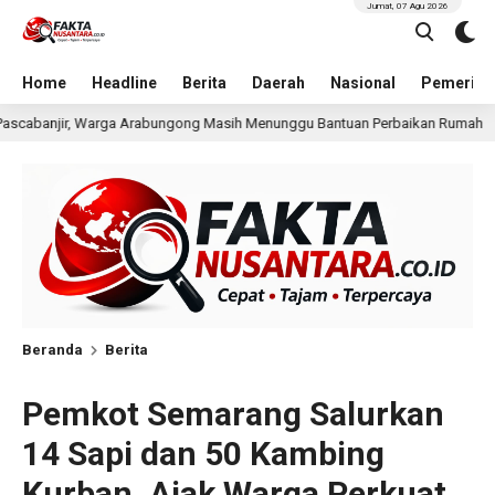
Jumat, 07 Agu 2026
Home
Headline
Berita
Daerah
Nasional
Pemerint
sih Menunggu Bantuan Perbaikan Rumah
Pria Terduga Pe
7 jam lalu
Beranda
Berita
Pemkot Semarang Salurkan
14 Sapi dan 50 Kambing
Kurban, Ajak Warga Perkuat