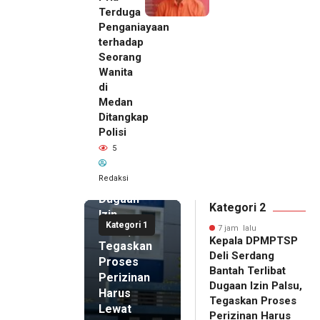
Terduga
Penganiayaan
terhadap
Seorang
Wanita
di
7 jam lalu
Medan
Kepala
Ditangkap
DPMPTSP
Polisi
Deli
5
Serdang
Bantah
Redaksi
Terlibat
Dugaan
Kategori 2
Izin
Kategori 1
Palsu,
7 jam lalu
Kepala DPMPTSP
Tegaskan
Deli Serdang
Proses
Bantah Terlibat
Perizinan
Dugaan Izin Palsu,
Harus
Tegaskan Proses
Lewat
Perizinan Harus