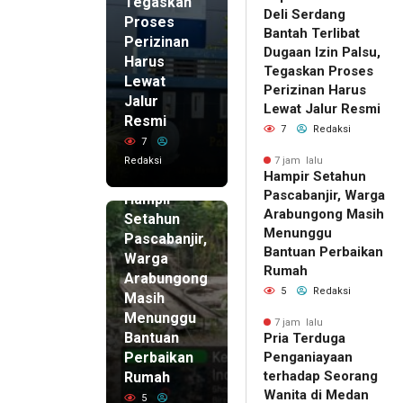
Tegaskan
Deli Serdang
Proses
Bantah Terlibat
Perizinan
Dugaan Izin Palsu,
Harus
Tegaskan Proses
Lewat
Perizinan Harus
Jalur
Lewat Jalur Resmi
Resmi
7
Redaksi
7
Redaksi
7 jam lalu
Hampir Setahun
7 jam lalu
Pascabanjir, Warga
Hampir
Arabungong Masih
Setahun
Menunggu
Pascabanjir,
Bantuan Perbaikan
Warga
Rumah
Arabungong
5
Redaksi
Masih
Menunggu
7 jam lalu
Bantuan
Pria Terduga
Perbaikan
Penganiayaan
terhadap Seorang
Rumah
Wanita di Medan
5