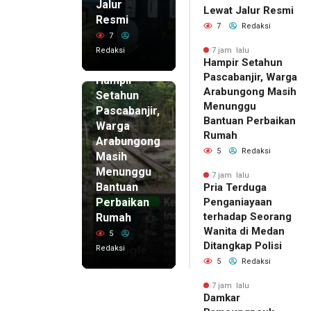
Jalur
Lewat Jalur Resmi
Resmi
7
Redaksi
7
Redaksi
7 jam lalu
Hampir Setahun
7 jam lalu
Pascabanjir, Warga
Hampir
Arabungong Masih
Setahun
Menunggu
Pascabanjir,
Bantuan Perbaikan
Warga
Rumah
Arabungong
5
Redaksi
Masih
Menunggu
7 jam lalu
Bantuan
Pria Terduga
Perbaikan
Penganiayaan
terhadap Seorang
Rumah
Wanita di Medan
5
Ditangkap Polisi
Redaksi
5
Redaksi
7 jam lalu
Damkar