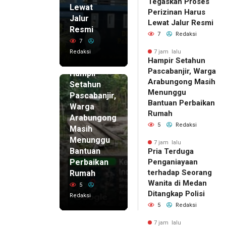
Tegaskan Proses
Lewat
Perizinan Harus
Jalur
Lewat Jalur Resmi
Resmi
7
Redaksi
7
Redaksi
7 jam lalu
Hampir Setahun
7 jam lalu
Pascabanjir, Warga
Hampir
Arabungong Masih
Setahun
Menunggu
Pascabanjir,
Bantuan Perbaikan
Warga
Rumah
Arabungong
5
Redaksi
Masih
Menunggu
7 jam lalu
Bantuan
Pria Terduga
Perbaikan
Penganiayaan
terhadap Seorang
Rumah
Wanita di Medan
5
Ditangkap Polisi
Redaksi
5
Redaksi
7 jam lalu