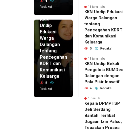
4
Redaksi
11 jam lalu
KKN Undip Edukasi
11 jam lalu
Warga Dalangan
KKN
tentang
Undip
Pencegahan KDRT
Edukasi
dan Komunikasi
Warga
Keluarga
Dalangan
5
Redaksi
tentang
Pencegahan
11 jam lalu
KDRT dan
KKN Undip Bekali
Komunikasi
Pengelola BUMDes
Dalangan dengan
Keluarga
Pola Pikir Inovatif
5
4
Redaksi
Redaksi
1 hari lalu
Kepala DPMPTSP
Deli Serdang
Bantah Terlibat
Dugaan Izin Palsu,
Tegaskan Proses