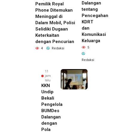
Dalangan
Pemilik Royal
tentang
Phone Ditemukan
Pencegahan
Meninggal di
KDRT
Dalam Mobil, Polisi
dan
Selidiki Dugaan
Komunikasi
Keterkaitan
Keluarga
dengan Pencurian
5
4
Redaksi
Redaksi
11
jam
lalu
KKN
Undip
Bekali
Pengelola
BUMDes
Dalangan
dengan
Pola