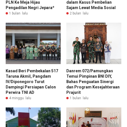
PLN Ke Meja Hijau
dalam Kasus Pembelian
Pengadilan Negri Jepara*
Sajam Lewat Media Sosial
1 bulan lalu
2 bulan lalu
Kasad Beri Pembekalan 517
Danrem 072/Pamungkas
Taruna Akmil, Pangdam
Temui Pimpinan BNI DIY,
IV/Diponegoro Turut
Bahas Penguatan Sinergi
Dampingi Persiapan Calon
dan Program Kesejahteraan
Perwira TNI AD
Prajurit
4 minggu lalu
1 bulan lalu