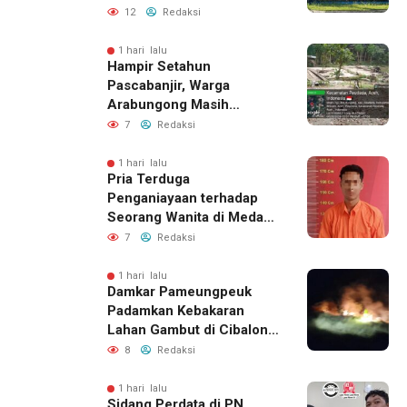
Tegaskan Proses
12
Redaksi
Perizinan Harus Lewat
Jalur Resmi
1 hari lalu
Hampir Setahun
Pascabanjir, Warga
Arabungong Masih
Menunggu Bantuan
7
Redaksi
Perbaikan Rumah
1 hari lalu
Pria Terduga
Penganiayaan terhadap
Seorang Wanita di Medan
Ditangkap Polisi
7
Redaksi
1 hari lalu
Damkar Pameungpeuk
Padamkan Kebakaran
Lahan Gambut di Cibalong,
Permukiman Warga
8
Redaksi
Berhasil Diamankan
1 hari lalu
Sidang Perdata di PN