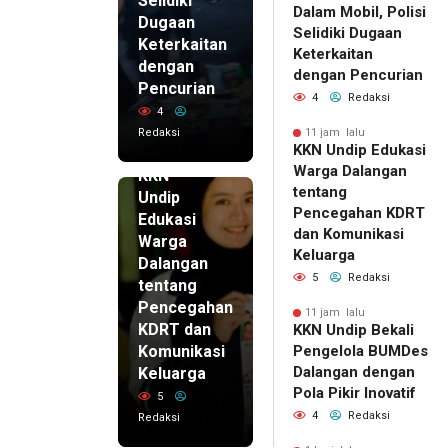
Selidiki
Dalam Mobil, Polisi
Dugaan
Selidiki Dugaan
Keterkaitan
Keterkaitan
dengan
dengan Pencurian
Pencurian
4
Redaksi
4
Redaksi
11 jam lalu
KKN Undip Edukasi
11 jam lalu
Warga Dalangan
KKN
tentang
Undip
Pencegahan KDRT
Edukasi
dan Komunikasi
Warga
Keluarga
Dalangan
5
Redaksi
tentang
Pencegahan
11 jam lalu
KDRT dan
KKN Undip Bekali
Komunikasi
Pengelola BUMDes
Dalangan dengan
Keluarga
Pola Pikir Inovatif
5
4
Redaksi
Redaksi