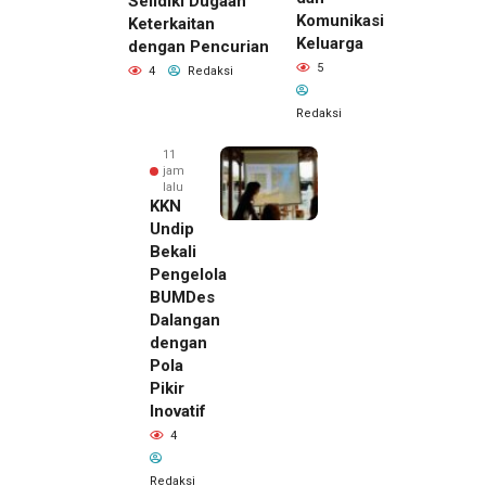
Selidiki Dugaan
Komunikasi
Keterkaitan
Keluarga
dengan Pencurian
5
4
Redaksi
Redaksi
11
jam
lalu
KKN
Undip
Bekali
Pengelola
BUMDes
Dalangan
dengan
Pola
Pikir
Inovatif
11 jam lalu
4
Pemilik
Royal
Redaksi