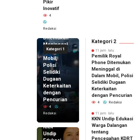
Pikir
Inovatif
11 jam lalu
4
Pemilik
Royal
Redaksi
Phone
Ditemukan
Kategori 2
Meninggal
Kategori 1
di Dalam
11 jam lalu
Pemilik Royal
Mobil,
Phone Ditemukan
Polisi
Meninggal di
Selidiki
Dalam Mobil, Polisi
Dugaan
Selidiki Dugaan
Keterkaitan
Keterkaitan
dengan
dengan Pencurian
Pencurian
4
Redaksi
4
Redaksi
11 jam lalu
KKN Undip Edukasi
11 jam lalu
Warga Dalangan
KKN
tentang
Undip
Pencegahan KDRT