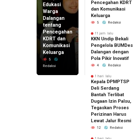
Pencegahan KDRT
Edukasi
dan Komunikasi
Warga
Keluarga
Dalangan
5
Redaksi
tentang
Pencegahan
11 jam lalu
KDRT dan
KKN Undip Bekali
Komunikasi
Pengelola BUMDes
Dalangan dengan
Keluarga
Pola Pikir Inovatif
5
4
Redaksi
Redaksi
1 hari lalu
Kepala DPMPTSP
Deli Serdang
Bantah Terlibat
Dugaan Izin Palsu,
Tegaskan Proses
Perizinan Harus
Lewat Jalur Resmi
12
Redaksi
1 hari lalu