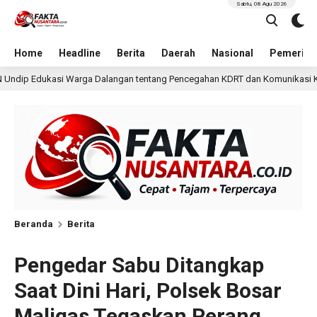
Sabtu, 08 Agu 2026
Home
Headline
Berita
Daerah
Nasional
Pemerint
n tentang Pencegahan KDRT dan Komunikasi Keluarga
11 jam lalu
Beranda
Berita
Pengedar Sabu Ditangkap
Saat Dini Hari, Polsek Bosar
Maligas Tegaskan Perang