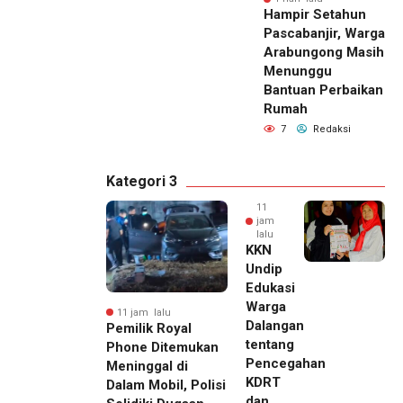
Hampir Setahun
Pascabanjir, Warga
Arabungong Masih
Menunggu
Bantuan Perbaikan
Rumah
7
Redaksi
Kategori 3
11
jam
lalu
KKN
Undip
Edukasi
Warga
11 jam lalu
Dalangan
Pemilik Royal
tentang
Phone Ditemukan
Pencegahan
Meninggal di
KDRT
Dalam Mobil, Polisi
dan