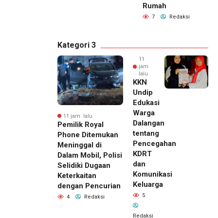
Rumah
7
Redaksi
Kategori 3
11
jam
lalu
KKN
Undip
Edukasi
Warga
11 jam lalu
Dalangan
Pemilik Royal
tentang
Phone Ditemukan
Pencegahan
Meninggal di
KDRT
Dalam Mobil, Polisi
dan
Selidiki Dugaan
Komunikasi
Keterkaitan
Keluarga
dengan Pencurian
5
4
Redaksi
Redaksi