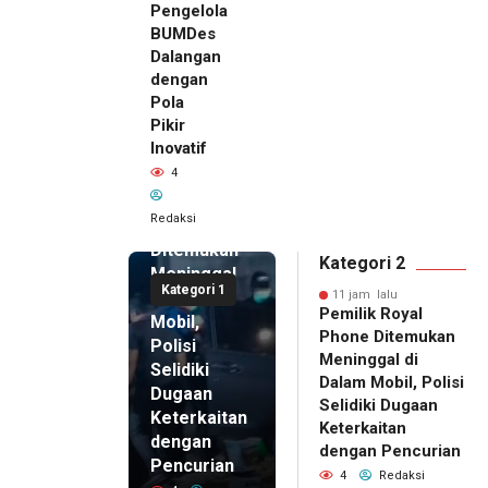
Pengelola
BUMDes
Dalangan
dengan
Pola
Pikir
Inovatif
11 jam lalu
4
Pemilik
Royal
Redaksi
Phone
Ditemukan
Kategori 2
Meninggal
Kategori 1
di Dalam
11 jam lalu
Pemilik Royal
Mobil,
Phone Ditemukan
Polisi
Meninggal di
Selidiki
Dalam Mobil, Polisi
Dugaan
Selidiki Dugaan
Keterkaitan
Keterkaitan
dengan
dengan Pencurian
Pencurian
4
Redaksi