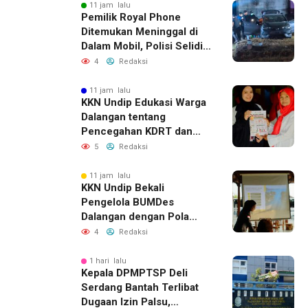
11 jam lalu
Pemilik Royal Phone
Ditemukan Meninggal di
Dalam Mobil, Polisi Selidiki
Dugaan Keterkaitan
4
Redaksi
dengan Pencurian
11 jam lalu
KKN Undip Edukasi Warga
Dalangan tentang
Pencegahan KDRT dan
Komunikasi Keluarga
5
Redaksi
11 jam lalu
KKN Undip Bekali
Pengelola BUMDes
Dalangan dengan Pola
Pikir Inovatif
4
Redaksi
1 hari lalu
Kepala DPMPTSP Deli
Serdang Bantah Terlibat
Dugaan Izin Palsu,