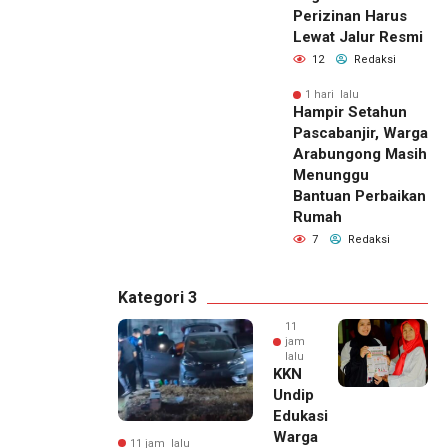
Perizinan Harus
Lewat Jalur Resmi
12
Redaksi
1 hari lalu
Hampir Setahun
Pascabanjir, Warga
Arabungong Masih
Menunggu
Bantuan Perbaikan
Rumah
7
Redaksi
Kategori 3
11
jam
lalu
KKN
Undip
Edukasi
Warga
11 jam lalu