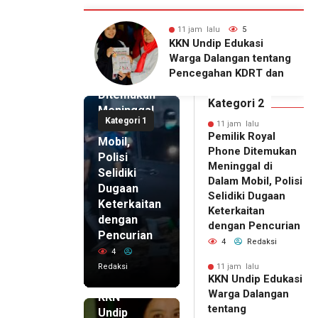
alu
5
11 jam lalu
4
11 jam lalu
ip Edukasi
KKN Undip Bekali
Pemilik
alangan tentang
Pengelola BUMDes
Royal
ahan KDRT dan
Dalangan dengan Pola
Phone
asi Keluarga
Pikir Inovatif
Ditemukan
Kategori 2
Meninggal
Kategori 1
di Dalam
11 jam lalu
Pemilik Royal
Mobil,
Phone Ditemukan
Polisi
Meninggal di
Selidiki
Dalam Mobil, Polisi
Dugaan
Selidiki Dugaan
Keterkaitan
Keterkaitan
dengan
dengan Pencurian
Pencurian
4
Redaksi
4
Redaksi
11 jam lalu
KKN Undip Edukasi
11 jam lalu
Warga Dalangan
KKN
tentang
Undip