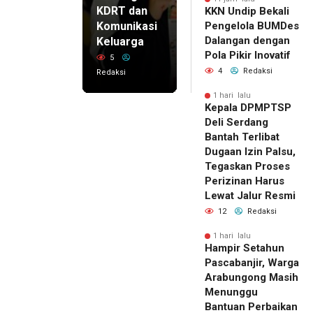
KDRT dan
KKN Undip Bekali
Komunikasi
Pengelola BUMDes
Dalangan dengan
Keluarga
Pola Pikir Inovatif
5
4
Redaksi
Redaksi
1 hari lalu
Kepala DPMPTSP
Deli Serdang
Bantah Terlibat
Dugaan Izin Palsu,
Tegaskan Proses
Perizinan Harus
Lewat Jalur Resmi
12
Redaksi
1 hari lalu
Hampir Setahun
Pascabanjir, Warga
Arabungong Masih
Menunggu
Bantuan Perbaikan