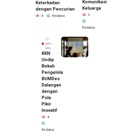
Komunikasi
Keterkaitan
Keluarga
dengan Pencurian
5
4
Redaksi
Redaksi
11
jam
lalu
KKN
Undip
Bekali
Pengelola
BUMDes
Dalangan
dengan
Pola
Pikir
Inovatif
4
Redaksi