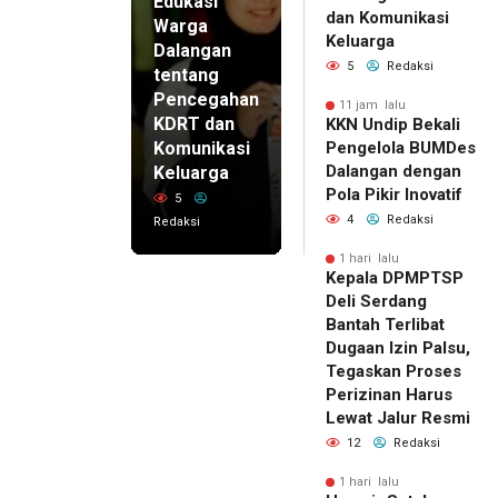
Edukasi
dan Komunikasi
Warga
Keluarga
Dalangan
5
Redaksi
tentang
Pencegahan
11 jam lalu
KDRT dan
KKN Undip Bekali
Komunikasi
Pengelola BUMDes
Dalangan dengan
Keluarga
Pola Pikir Inovatif
5
4
Redaksi
Redaksi
1 hari lalu
Kepala DPMPTSP
Deli Serdang
Bantah Terlibat
Dugaan Izin Palsu,
Tegaskan Proses
Perizinan Harus
Lewat Jalur Resmi
12
Redaksi
1 hari lalu