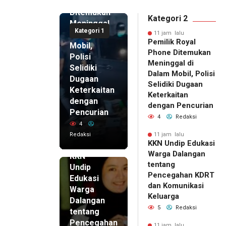
Phone
Ditemukan
Kategori 2
Meninggal
Kategori 1
di Dalam
11 jam lalu
Pemilik Royal
Mobil,
Phone Ditemukan
Polisi
Meninggal di
Selidiki
Dalam Mobil, Polisi
Dugaan
Selidiki Dugaan
Keterkaitan
Keterkaitan
dengan
dengan Pencurian
Pencurian
4
Redaksi
4
Redaksi
11 jam lalu
KKN Undip Edukasi
11 jam lalu
Warga Dalangan
KKN
tentang
Undip
Pencegahan KDRT
Edukasi
dan Komunikasi
Warga
Keluarga
Dalangan
5
Redaksi
tentang
Pencegahan
11 jam lalu