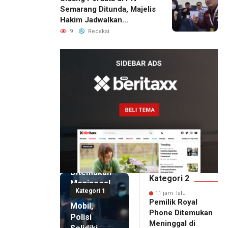
Semarang Ditunda, Majelis
Hakim Jadwalkan
Pemanggilan Ulang BPR
9
Redaksi
Artomoro
11 jam lalu
Pemilik
Royal
Phone
Ditemukan
Kategori 2
Meninggal
Kategori 1
di Dalam
11 jam lalu
Pemilik Royal
Mobil,
Phone Ditemukan
Polisi
Meninggal di