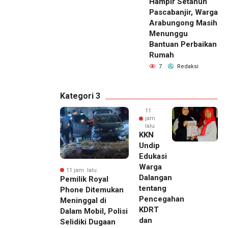
Hampir Setahun
Pascabanjir, Warga
Arabungong Masih
Menunggu
Bantuan Perbaikan
Rumah
7
Redaksi
Kategori 3
11
jam
lalu
KKN
Undip
Edukasi
Warga
11 jam lalu
Dalangan
Pemilik Royal
tentang
Phone Ditemukan
Pencegahan
Meninggal di
KDRT
Dalam Mobil, Polisi
dan
Selidiki Dugaan