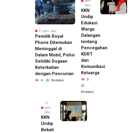
jam
lalu
KKN
Undip
Edukasi
Warga
11 jam lalu
Dalangan
Pemilik Royal
tentang
Phone Ditemukan
Pencegahan
Meninggal di
KDRT
Dalam Mobil, Polisi
dan
Selidiki Dugaan
Komunikasi
Keterkaitan
Keluarga
dengan Pencurian
5
4
Redaksi
Redaksi
11
jam
lalu
KKN
Undip
Bekali