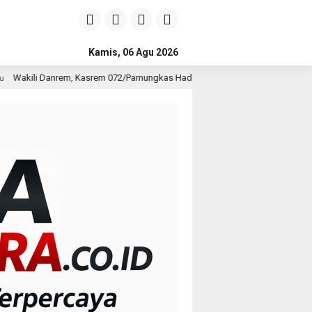
Kamis, 06 Agu 2026
rem 072/Pamungkas Hadiri Pembukaan Government Procurement Forum & Expo