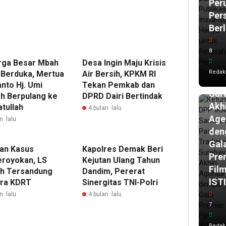
ja
Per
lalu
Per
Ket
Berl
DPP
IKA
8
Sam
rga Besar Mbah
Desa Ingin Maju Krisis
Pas
Redak
 Berduka, Mertua
Air Bersih, KPKM RI
Tra
nto Hj. Umi
Tekan Pemkab dan
Sur
h Berpulang ke
DPRD Dairi Bertindak
Akhi
tullah
4 bulan lalu
Age
n lalu
den
Gal
an Kasus
Kapolres Demak Beri
Pre
royokan, LS
Kejutan Ulang Tahun
Fil
h Tersandung
Dandim, Pererat
IST
ra KDRT
Sinergitas TNI-Polri
n lalu
4 bulan lalu
7
Redak