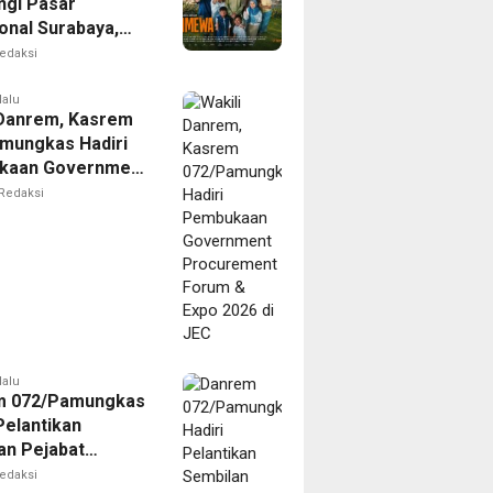
gi Pasar
onal Surabaya,
 Agenda dengan
edaksi
remier Film
EWA
lalu
 Danrem, Kasrem
mungkas Hadiri
kaan Government
ement Forum &
Redaksi
026 di JEC
lalu
m 072/Pamungkas
Pelantikan
an Pejabat
an Tinggi Pratama
edaksi