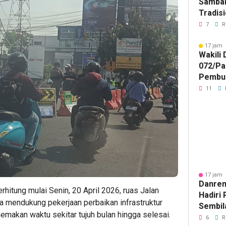
Samban
Tradisi
Akhiri
7
R
Gala P
ISTIM
17 jam 
Wakili
072/Pa
Pembu
Procur
11
Expo 2
17 jam 
Danre
rhitung mulai Senin, 20 April 2026, ruas Jalan
Hadiri 
 mendukung pekerjaan perbaikan infrastruktur
Sembil
memakan waktu sekitar tujuh bulan hingga selesai.
Pimpin
6
R