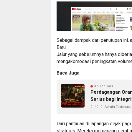
Sebagai dampak dari penutupan ini, 
Baru.
Jalur yang sebelumnya hanya diberlak
mengakomodasi peningkatan volume k
Baca Juga
3 bulan lalu
Perdagangan Oran
Serius bagi Integr
40
Admin Faktanusan
Dari pantauan di lapangan sejak pagi,
strategis. Mereka memasang pembata