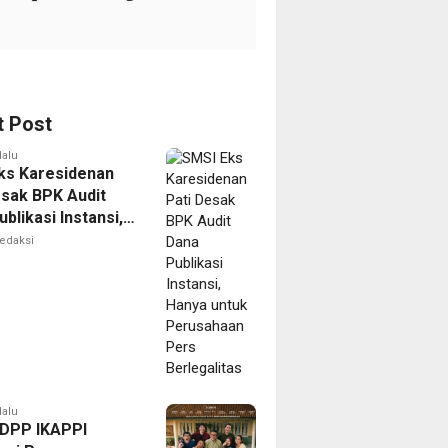
t Post
lalu
ks Karesidenan
esak BPK Audit
blikasi Instansi,
untuk Perusahaan
edaksi
erlegalitas
lalu
DPP IKAPPI