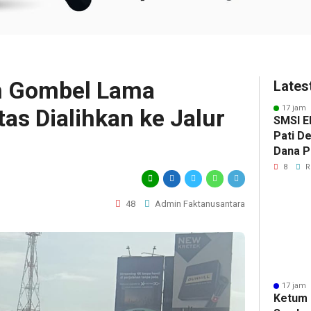
n Gombel Lama
Lates
17 jam 
tas Dialihkan ke Jalur
SMSI E
Pati D
Dana Pu
Hanya 
8
R
Pers B
48
Admin Faktanusantara
17 jam 
Ketum 