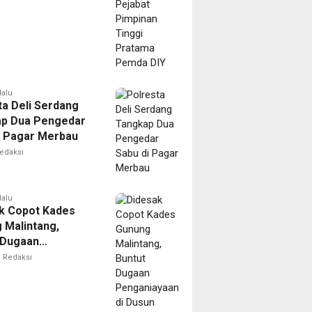
 DIY
lalu
ta Deli Serdang
p Dua Pengedar
i Pagar Merbau
edaksi
lalu
k Copot Kades
 Malintang,
 Dugaan
iayaan di Dusun
Redaksi
a Padang Lawas