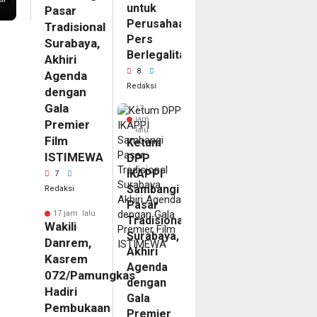
untuk
Pasar
Perusahaan
Tradisional
Pers
Surabaya,
Berlegalitas
Akhiri
8
Agenda
Redaksi
dengan
Gala
17
jam
Premier
lalu
Film
Ketum
ISTIMEWA
DPP
IKAPPI
7
Sambangi
Redaksi
Pasar
17 jam lalu
Tradisional
Wakili
Surabaya,
Danrem,
Akhiri
Kasrem
Agenda
072/Pamungkas
dengan
Hadiri
Gala
Pembukaan
Premier