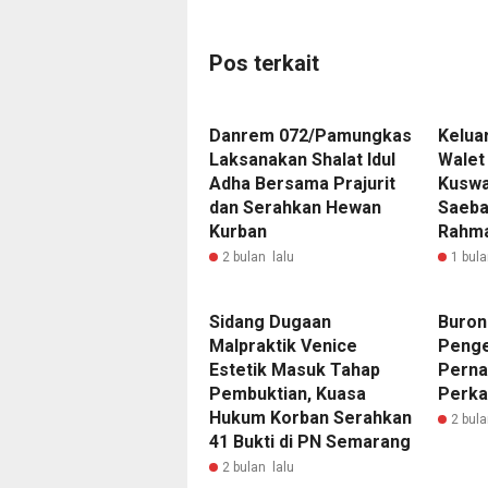
Pos terkait
Danrem 072/Pamungkas
Kelua
Laksanakan Shalat Idul
Walet
Adha Bersama Prajurit
Kuswa
dan Serahkan Hewan
Saeba
Kurban
Rahma
2 bulan lalu
1 bula
Sidang Dugaan
Buron
Malpraktik Venice
Penge
Estetik Masuk Tahap
Perna
Pembuktian, Kuasa
Perka
Hukum Korban Serahkan
2 bula
41 Bukti di PN Semarang
2 bulan lalu