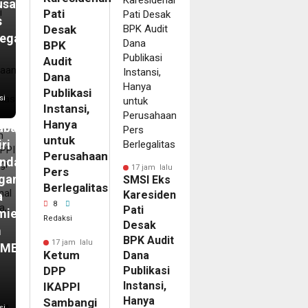
m
usahaan
Pati
s
um
Desak
egalitas
BPK
PPI
Audit
bangi
Dana
ar
Publikasi
si
Instansi,
disional
Hanya
abaya,
untuk
ri
Perusahaan
nda
17 jam lalu
Pers
gan
SMSI Eks
Berlegalitas
Karesidenan
a
8
Pati
mier
Redaksi
Desak
m
BPK Audit
17 jam lalu
IMEWA
Ketum
Dana
DPP
Publikasi
Instansi,
IKAPPI
Hanya
Sambangi
si