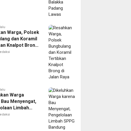
lalu
an Warga, Polsek
lang dan Koramil
kan Knalpot Brong
n Raya
edaksi
lalu
hkan Warga
 Bau Menyengat,
olaan Limbah
Bandung
edaksi
goro 2 di
i Disorot