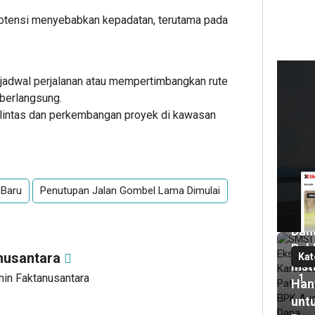
rpotensi menyebabkan kepadatan, terutama pada
17
 jadwal perjalanan atau mempertimbangkan rute
ja
lalu
 berlangsung.
SMS
lu lintas dan perkembangan proyek di kawasan
Eks
Kar
Pati
Des
 Baru
Penutupan Jalan Gombel Lama Dimulai
BPK
Aud
Dan
Publ
nusantara
Kat
Inst
min Faktanusantara
1
Han
unt
17