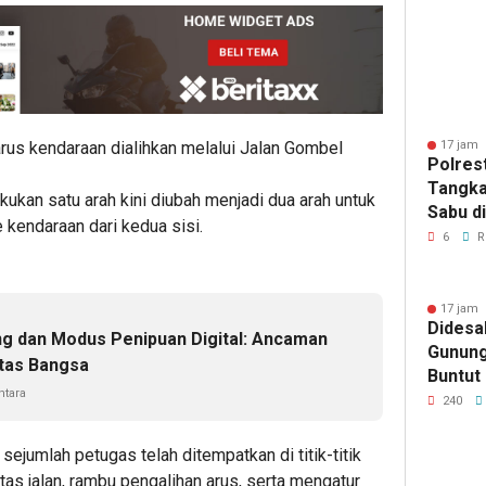
Pemda
arus kendaraan dialihkan melalui Jalan Gombel
17 jam 
Polres
Tangka
ukan satu arah kini diubah menjadi dua arah untuk
Sabu d
endaraan dari kedua sisi.
6
R
17 jam 
Didesa
g dan Modus Penipuan Digital: Ancaman
Gunung
itas Bangsa
Buntut
tara
Pengan
240
Balakk
 sejumlah petugas telah ditempatkan di titik-titik
s jalan, rambu pengalihan arus, serta mengatur