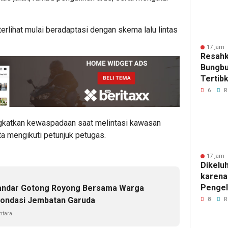
erlihat mulai beradaptasi dengan skema lalu lintas
17 jam 
Resahk
Bungbu
Tertib
di Jala
6
R
gkatkan kewaspadaan saat melintasi kawasan
ta mengikuti petunjuk petugas.
17 jam 
Dikelu
karena
Pengel
Bandar Gotong Royong Bersama Warga
SPPG 
Pondasi Jembatan Garuda
8
R
Wonose
tara
Boyolal