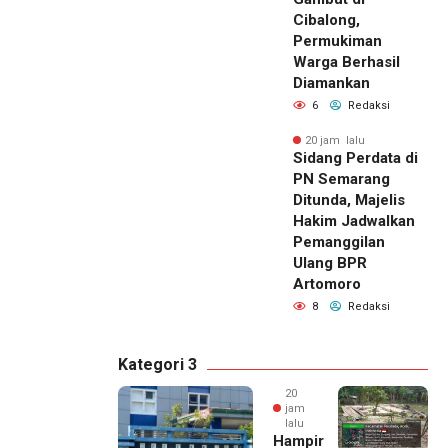
Cibalong,
Permukiman
Warga Berhasil
Diamankan
6
Redaksi
20 jam lalu
Sidang Perdata di
PN Semarang
Ditunda, Majelis
Hakim Jadwalkan
Pemanggilan
Ulang BPR
Artomoro
8
Redaksi
Kategori 3
20
jam
lalu
Hampir