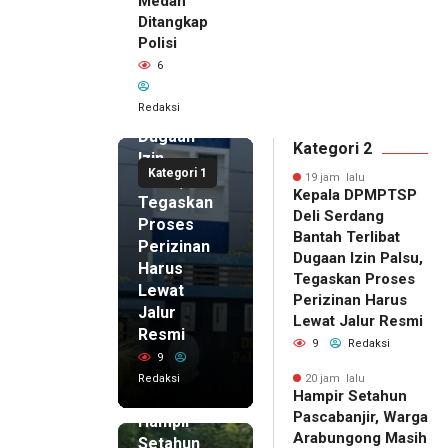
Medan
Kepala
Ditangkap
DPMPTSP
Polisi
Deli
6
Serdang
Bantah
Redaksi
Terlibat
Dugaan
Kategori 2
Izin
Kategori 1
Palsu,
19 jam lalu
Kepala DPMPTSP
Tegaskan
Deli Serdang
Proses
Bantah Terlibat
Perizinan
Dugaan Izin Palsu,
Harus
Tegaskan Proses
Lewat
Perizinan Harus
Jalur
Lewat Jalur Resmi
Resmi
9
Redaksi
9
Redaksi
20 jam lalu
Hampir Setahun
20 jam lalu
Pascabanjir, Warga
Hampir
Arabungong Masih
Setahun