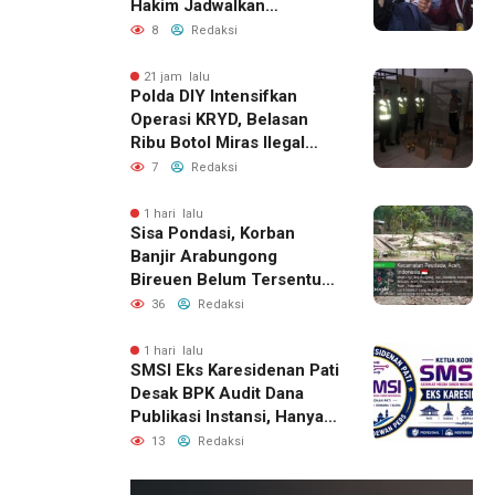
Hakim Jadwalkan
Pemanggilan Ulang BPR
8
Redaksi
Artomoro
21 jam lalu
Polda DIY Intensifkan
Operasi KRYD, Belasan
Ribu Botol Miras Ilegal
Berhasil Diamankan
7
Redaksi
1 hari lalu
Sisa Pondasi, Korban
Banjir Arabungong
Bireuen Belum Tersentuh
Bantuan Pascabencana
36
Redaksi
1 hari lalu
SMSI Eks Karesidenan Pati
Desak BPK Audit Dana
Publikasi Instansi, Hanya
untuk Perusahaan Pers
13
Redaksi
Berlegalitas