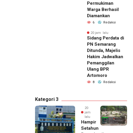
Permukiman
Warga Berhasil
Diamankan
6
Redaksi
20 jam lalu
Sidang Perdata di
PN Semarang
Ditunda, Majelis
Hakim Jadwalkan
Pemanggilan
Ulang BPR
Artomoro
8
Redaksi
Kategori 3
20
jam
lalu
Hampir
Setahun