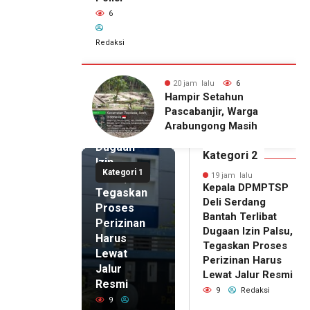
6
Redaksi
19 jam lalu
Kepala
DPMPTSP
alu
6
20 jam lalu
6
Deli
Setahun
Pria Terduga
Serdang
njir, Warga
Penganiayaan terhadap
Bantah
gong Masih
Seorang Wanita di
Terlibat
gu Bantuan
Medan Ditangkap Polisi
Dugaan
kan Rumah
Kategori 2
Izin
Kategori 1
Palsu,
19 jam lalu
Kepala DPMPTSP
Tegaskan
Deli Serdang
Proses
Bantah Terlibat
Perizinan
Dugaan Izin Palsu,
Harus
Tegaskan Proses
Lewat
Perizinan Harus
Jalur
Lewat Jalur Resmi
Resmi
9
Redaksi
9