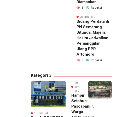
Diamankan
6
Redaksi
20 jam lalu
Sidang Perdata di
PN Semarang
Ditunda, Majelis
Hakim Jadwalkan
Pemanggilan
Ulang BPR
Artomoro
8
Redaksi
Kategori 3
20
jam
lalu
Hampir
Setahun
Pascabanjir,
Warga
19 jam lalu