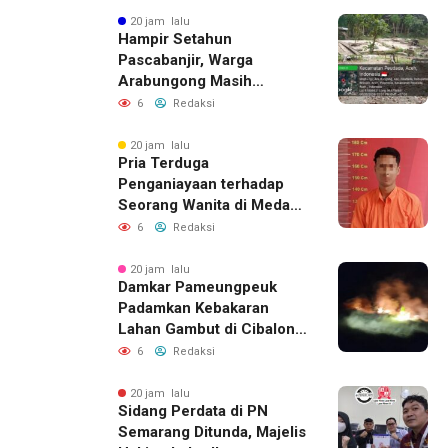
Jalur Resmi
20 jam lalu
Hampir Setahun
Pascabanjir, Warga
Arabungong Masih
Menunggu Bantuan
6
Redaksi
Perbaikan Rumah
20 jam lalu
Pria Terduga
Penganiayaan terhadap
Seorang Wanita di Medan
Ditangkap Polisi
6
Redaksi
20 jam lalu
Damkar Pameungpeuk
Padamkan Kebakaran
Lahan Gambut di Cibalong,
Permukiman Warga
6
Redaksi
Berhasil Diamankan
20 jam lalu
Sidang Perdata di PN
Semarang Ditunda, Majelis