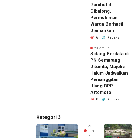
Gambut di
Cibalong,
Permukiman
Warga Berhasil
Diamankan
6
Redaksi
20 jam lalu
Sidang Perdata di
PN Semarang
Ditunda, Majelis
Hakim Jadwalkan
Pemanggilan
Ulang BPR
Artomoro
8
Redaksi
Kategori 3
20
jam
lalu