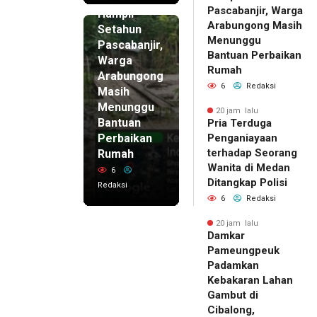
20 jam lalu
Pascabanjir, Warga
Hampir
Arabungong Masih
Setahun
Menunggu
Pascabanjir,
Bantuan Perbaikan
Warga
Rumah
Arabungong
6
Redaksi
Masih
Menunggu
20 jam lalu
Bantuan
Pria Terduga
Perbaikan
Penganiayaan
terhadap Seorang
Rumah
Wanita di Medan
6
Ditangkap Polisi
Redaksi
6
Redaksi
20 jam lalu
Damkar
Pameungpeuk
Padamkan
Kebakaran Lahan
Gambut di
Cibalong,