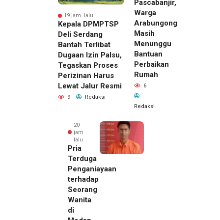
Pascabanjir,
Warga
19 jam lalu
Arabungong
Kepala DPMPTSP
Masih
Deli Serdang
Menunggu
Bantah Terlibat
Bantuan
Dugaan Izin Palsu,
Perbaikan
Tegaskan Proses
Rumah
Perizinan Harus
Lewat Jalur Resmi
6
9
Redaksi
Redaksi
20
jam
lalu
Pria
Terduga
Penganiayaan
terhadap
Seorang
Wanita
di
19 jam lalu