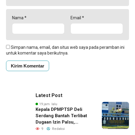
Nama
*
Email
*
Simpan nama, email, dan situs web saya pada peramban ini
untuk komentar saya berikutnya.
Latest Post
19 jam lalu
Kepala DPMPTSP Deli
Serdang Bantah Terlibat
Dugaan Izin Palsu,
Tegaskan Proses
9
Redaksi
Perizinan Harus Lewat