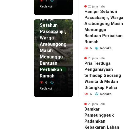
9
Redaksi
20 jam lalu
Hampir Setahun
20 jam lalu
Pascabanjir, Warga
Hampir
Arabungong Masih
Setahun
Menunggu
Pascabanjir,
Bantuan Perbaikan
Warga
Rumah
Arabungong
6
Redaksi
Masih
Menunggu
20 jam lalu
Bantuan
Pria Terduga
Perbaikan
Penganiayaan
terhadap Seorang
Rumah
Wanita di Medan
6
Ditangkap Polisi
Redaksi
6
Redaksi
20 jam lalu
Damkar
Pameungpeuk
Padamkan
Kebakaran Lahan