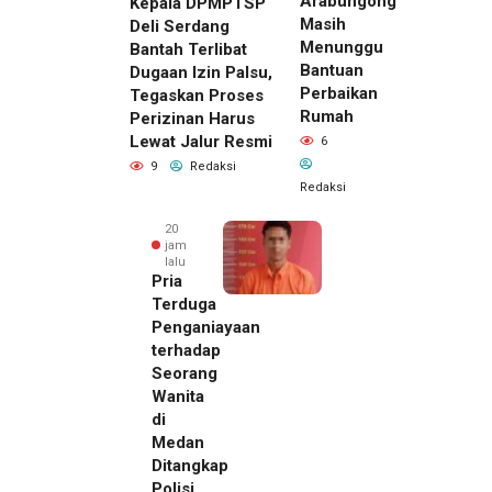
Arabungong
Kepala DPMPTSP
Masih
Deli Serdang
Menunggu
Bantah Terlibat
Bantuan
Dugaan Izin Palsu,
Perbaikan
Tegaskan Proses
Rumah
Perizinan Harus
Lewat Jalur Resmi
6
9
Redaksi
Redaksi
20
jam
lalu
Pria
Terduga
Penganiayaan
terhadap
Seorang
Wanita
di
Medan
Ditangkap
Polisi