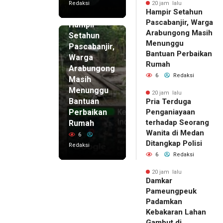
Redaksi
20 jam lalu
Hampir Setahun
20 jam lalu
Pascabanjir, Warga
Hampir
Arabungong Masih
Setahun
Menunggu
Pascabanjir,
Bantuan Perbaikan
Warga
Rumah
Arabungong
6
Redaksi
Masih
Menunggu
20 jam lalu
Bantuan
Pria Terduga
Perbaikan
Penganiayaan
terhadap Seorang
Rumah
Wanita di Medan
6
Ditangkap Polisi
Redaksi
6
Redaksi
20 jam lalu
Damkar
Pameungpeuk
Padamkan
Kebakaran Lahan
Gambut di