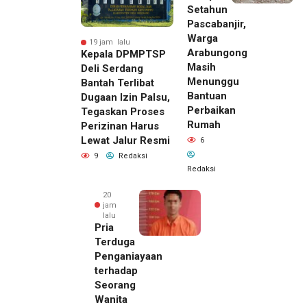
Setahun
Pascabanjir,
Warga
19 jam lalu
Arabungong
Kepala DPMPTSP
Masih
Deli Serdang
Menunggu
Bantah Terlibat
Bantuan
Dugaan Izin Palsu,
Perbaikan
Tegaskan Proses
Rumah
Perizinan Harus
Lewat Jalur Resmi
6
9
Redaksi
Redaksi
20
jam
lalu
Pria
Terduga
Penganiayaan
terhadap
Seorang
Wanita