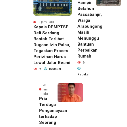
Hampir
Setahun
Pascabanjir,
Warga
19 jam lalu
Arabungong
Kepala DPMPTSP
Masih
Deli Serdang
Menunggu
Bantah Terlibat
Bantuan
Dugaan Izin Palsu,
Perbaikan
Tegaskan Proses
Rumah
Perizinan Harus
Lewat Jalur Resmi
6
9
Redaksi
Redaksi
20
jam
lalu
Pria
Terduga
Penganiayaan
terhadap
Seorang