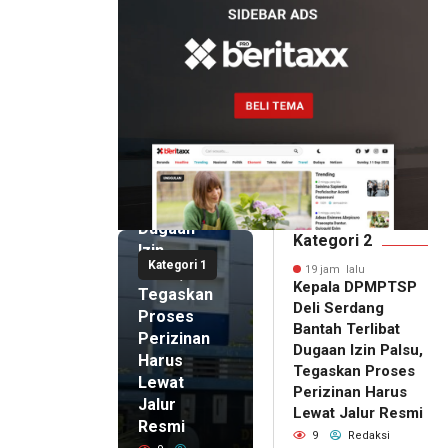
19 jam lalu
Kepala
DPMPTSP
Deli
Serdang
Bantah
Terlibat
Dugaan
Kategori 2
Izin
Kategori 1
Palsu,
19 jam lalu
Kepala DPMPTSP
Tegaskan
Deli Serdang
Proses
Bantah Terlibat
Perizinan
Dugaan Izin Palsu,
Harus
Tegaskan Proses
Lewat
Perizinan Harus
Jalur
Lewat Jalur Resmi
Resmi
9
Redaksi