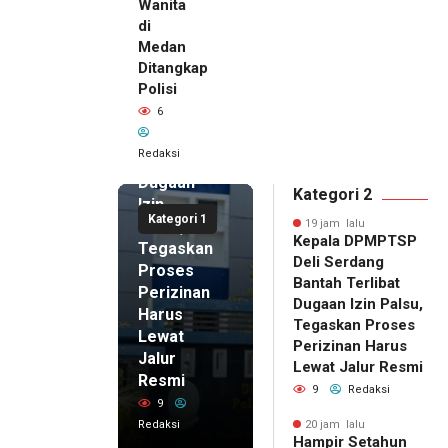
Wanita
di
19 jam lalu
Medan
Kepala
Ditangkap
DPMPTSP
Polisi
Deli
6
Serdang
Bantah
Redaksi
Terlibat
Dugaan
Kategori 2
Izin
Kategori 1
Palsu,
19 jam lalu
Kepala DPMPTSP
Tegaskan
Deli Serdang
Proses
Bantah Terlibat
Perizinan
Dugaan Izin Palsu,
Harus
Tegaskan Proses
Lewat
Perizinan Harus
Jalur
Lewat Jalur Resmi
Resmi
9
Redaksi
9
Redaksi
20 jam lalu
Hampir Setahun