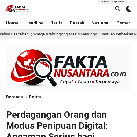
Jumat, 07 Agu 2026
Home
Headline
Berita
Daerah
Nasional
Pemerint
bungong Masih Menunggu Bantuan Perbaikan Rumah
Pria
20 jam lalu
Beranda
Berita
Perdagangan Orang dan
Modus Penipuan Digital:
Ancaman Serius bagi