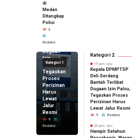
di
19 jam lalu
Medan
Kepala
Ditangkap
DPMPTSP
Polisi
Deli
6
Serdang
Bantah
Redaksi
Terlibat
Dugaan
Kategori 2
Izin
Kategori 1
Palsu,
19 jam lalu
Kepala DPMPTSP
Tegaskan
Deli Serdang
Proses
Bantah Terlibat
Perizinan
Dugaan Izin Palsu,
Harus
Tegaskan Proses
Lewat
Perizinan Harus
Jalur
Lewat Jalur Resmi
Resmi
9
Redaksi
9
Redaksi
20 jam lalu
Hampir Setahun
20 jam lalu
Pascabanjir, Warga