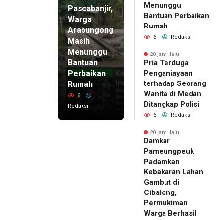
Menunggu
Pascabanjir,
Bantuan Perbaikan
Warga
Rumah
Arabungong
6
Redaksi
Masih
Menunggu
20 jam lalu
Bantuan
Pria Terduga
Perbaikan
Penganiayaan
terhadap Seorang
Rumah
Wanita di Medan
6
Ditangkap Polisi
Redaksi
6
Redaksi
20 jam lalu
Damkar
Pameungpeuk
Padamkan
Kebakaran Lahan
Gambut di
Cibalong,
Permukiman
Warga Berhasil