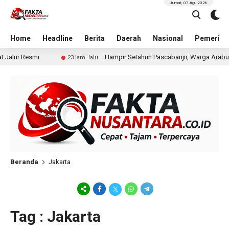
Jumat, 07 Agu 2026
Home
Headline
Berita
Daerah
Nasional
Pemerint
ur Resmi
Hampir Setahun Pascabanjir, Warga Arabungo
23 jam lalu
Beranda
Jakarta
Tag : Jakarta