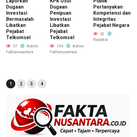
Laporkan
KPK Usut
Publik
Dugaan
Dugaan
Pertanyakan
Investasi
Penipuan
Kompetensi dan
Bermasalah
Investasi
Integritas
Libatkan
Libatkan
Pejabat Negara
Pejabat
Pejabat
42
Telkomsel
Telkomsel
Redaksi
57
Admin
134
Admin
Faktanusantara
Faktanusantara
1
2
3
4