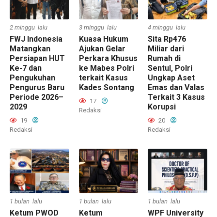
2 minggu lalu
3 minggu lalu
4 minggu lalu
FWJ Indonesia
Kuasa Hukum
Sita Rp476
Matangkan
Ajukan Gelar
Miliar dari
Persiapan HUT
Perkara Khusus
Rumah di
Ke-7 dan
ke Mabes Polri
Sentul, Polri
Pengukuhan
terkait Kasus
Ungkap Aset
Pengurus Baru
Kades Sontang
Emas dan Valas
Periode 2026–
Terkait 3 Kasus
17
2029
Korupsi
Redaksi
19
20
Redaksi
Redaksi
1 bulan lalu
1 bulan lalu
1 bulan lalu
Ketum PWOD
Ketum
WPF University