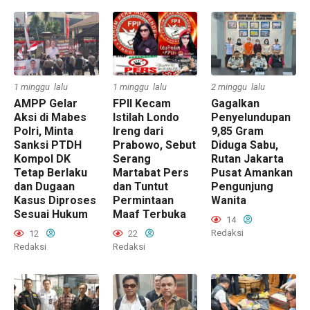
1 minggu lalu
1 minggu lalu
2 minggu lalu
AMPP Gelar
FPII Kecam
Gagalkan
Aksi di Mabes
Istilah Londo
Penyelundupan
Polri, Minta
Ireng dari
9,85 Gram
Sanksi PTDH
Prabowo, Sebut
Diduga Sabu,
Kompol DK
Serang
Rutan Jakarta
Tetap Berlaku
Martabat Pers
Pusat Amankan
dan Dugaan
dan Tuntut
Pengunjung
Kasus Diproses
Permintaan
Wanita
Sesuai Hukum
Maaf Terbuka
14
Redaksi
12
22
Redaksi
Redaksi