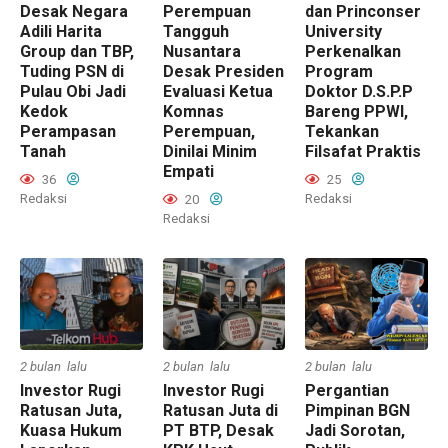
Desak Negara
Perempuan
dan Princonser
Adili Harita
Tangguh
University
Group dan TBP,
Nusantara
Perkenalkan
Tuding PSN di
Desak Presiden
Program
Pulau Obi Jadi
Evaluasi Ketua
Doktor D.S.P.P
Kedok
Komnas
Bareng PPWI,
Perampasan
Perempuan,
Tekankan
Tanah
Dinilai Minim
Filsafat Praktis
Empati
36
25
Redaksi
Redaksi
20
Redaksi
2 bulan lalu
2 bulan lalu
2 bulan lalu
Investor Rugi
Investor Rugi
Pergantian
Ratusan Juta,
Ratusan Juta di
Pimpinan BGN
Kuasa Hukum
PT BTP, Desak
Jadi Sorotan,