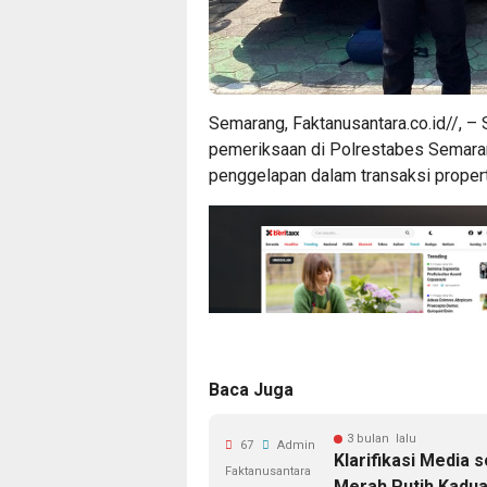
Semarang, Faktanusantara.co.id//, –
pemeriksaan di Polrestabes Semaran
penggelapan dalam transaksi propert
Baca Juga
3 bulan lalu
67
Admin
Klarifikasi Media
Faktanusantara
Merah Putih Kadu