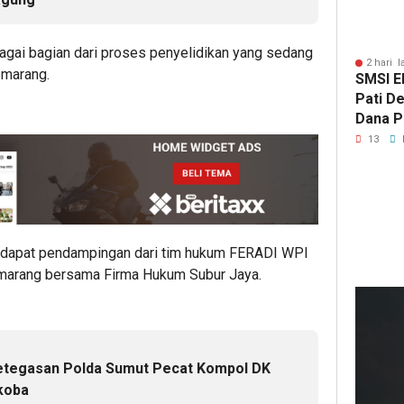
agai bagian dari proses penyelidikan yang sedang
2 hari l
emarang.
SMSI E
Pati D
Dana Pu
Hanya 
13
Pers B
ndapat pendampingan dari tim hukum FERADI WPI
marang bersama Firma Hukum Subur Jaya.
1
har
lalu
Kep
DP
Ketegasan Polda Sumut Pecat Kompol DK
Deli
koba
Ser