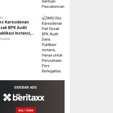
alu
ks Karesidenan
esak BPK Audit
blikasi Instansi,
untuk Perusahaan
Redaksi
erlegalitas
i
ala
MPTSP
dang