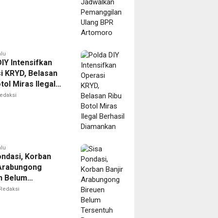
oro
alu
IY Intensifkan
i KRYD, Belasan
tol Miras Ilegal
il Diamankan
edaksi
alu
ondasi, Korban
 Arabungong
n Belum
tuh Bantuan
Redaksi
bencana