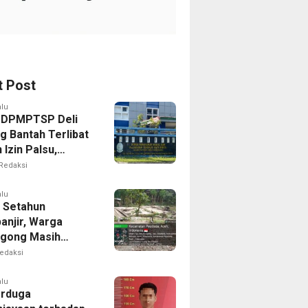
t Post
alu
 DPMPTSP Deli
g Bantah Terlibat
Izin Palsu,
an Proses
Redaksi
nan Harus Lewat
Resmi
alu
 Setahun
anjir, Warga
gong Masih
ggu Bantuan
edaksi
kan Rumah
alu
erduga