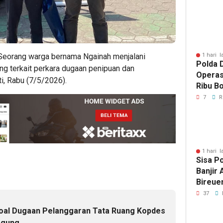
Artom
 Seorang warga bernama Ngainah menjalani
1 hari l
Polda D
g terkait perkara dugaan penipuan dan
Operas
i, Rabu (7/5/2026).
Ribu Bo
Berhas
7
R
1 hari l
Sisa P
Banjir
Bireue
Tersen
37
Pasca
 soal Dugaan Pelanggaran Tata Ruang Kopdes
agung