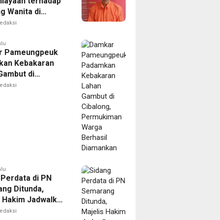
iayaan terhadap
g Wanita di
Ditangkap Polisi
edaksi
alu
r Pameungpeuk
kan Kebakaran
Gambut di
ng, Permukiman
edaksi
Berhasil
nkan
alu
 Perdata di PN
ng Ditunda,
s Hakim Jadwalkan
gilan Ulang BPR
edaksi