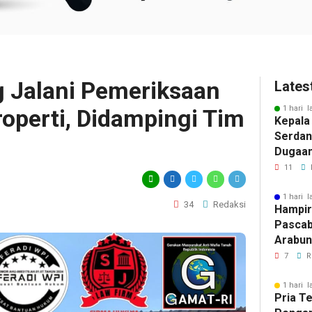
 Jalani Pemeriksaan
Lates
1 hari l
operti, Didampingi Tim
Kepala
Serdan
Dugaan 
Tegask
11
Perizi
Jalur 
1 hari l
34
Redaksi
Hampir
Pascab
Arabun
Menun
7
R
Perbai
1 hari l
Pria T