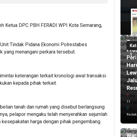
Ban
Terl
Dug
leh Ketua DPC PBH FERADI WPI Kota Semarang,
Izin
Pals
Teg
Unit Tindak Pidana Ekonomi Polrestabes
Kat
Pro
k yang menangani perkara tersebut.
1
Per
Har
Lew
imintai keterangan terkait kronologi awal transaksi
Jal
ukan kepada pihak terkait.
Res
1
11
har
mbelian tanah dan rumah yang disebut berlangsung
lalu
Ham
ya, pelapor mengaku telah menyerahkan sejumlah
Redak
Set
a kesepakatan harga dengan pihak pengembang.
Pasc
War