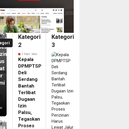
tah
ibat
aan
u,
Kategori
Kategori
askan
egori
2
3
ses
izinan
1 hari lalu
Kepala
us
DPMPTSP
at
Deli
ur
Serdang
mi
Bantah
Terlibat
i
Dugaan
pir
Izin
si
Palsu,
ahun
Tegaskan
abanjir,
Proses
ga