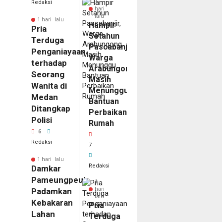
1
Redaksi
hari
lalu
1 hari lalu
Hampir
Pria
Setahun
Terduga
Pascabanjir,
Penganiayaan
Warga
terhadap
Arabungong
Seorang
Masih
Wanita di
Menunggu
Medan
Bantuan
Ditangkap
Perbaikan
Polisi
Rumah
6
Redaksi
7
1 hari lalu
Redaksi
Damkar
Pameungpeuk
1
hari
Padamkan
lalu
Kebakaran
Pria
Lahan
Terduga