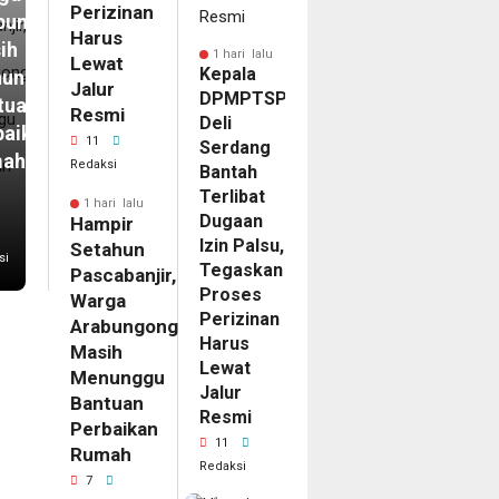
Perizinan
bungong
Harus
ih
1 hari lalu
Lewat
Kepala
unggu
Jalur
DPMPTSP
tuan
Resmi
Deli
baikan
11
Serdang
mah
Redaksi
Bantah
Terlibat
1 hari lalu
Dugaan
Hampir
Izin Palsu,
Setahun
si
Tegaskan
Pascabanjir,
Proses
Warga
Perizinan
Arabungong
Harus
Masih
Lewat
Menunggu
Jalur
Bantuan
Resmi
Perbaikan
11
Rumah
Redaksi
7