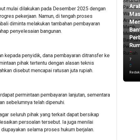
Ara
ut mulai dilakukan pada Desember 2025 dengan
Mas
ogres pekerjaan. Namun, di tengah proses
Men
bali diminta melakukan tambahan pembayaran
Ban
tahap penyelesaian bangunan.
Per
Ru
n kepada penyidik, dana pembayaran ditransfer ke
7
intaan pihak tertentu dengan alasan teknis
rahkan disebut mencapai ratusan juta rupiah.
Redak
erdapat permintaan pembayaran lanjutan, sementara
n sebelumnya telah dipenuhi.
ar seluruh pihak yang terkait dapat bersikap
saikan persoalan tersebut. Ia juga menilai
u diupayakan selama proses hukum berjalan.