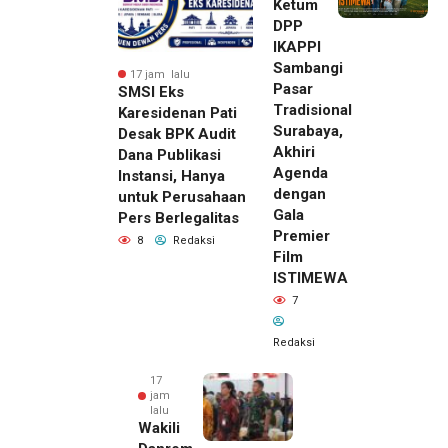
Ketum
DPP
IKAPPI
Sambangi
17 jam lalu
Pasar
SMSI Eks
Tradisional
Karesidenan Pati
Surabaya,
Desak BPK Audit
Akhiri
Dana Publikasi
Agenda
Instansi, Hanya
dengan
untuk Perusahaan
Gala
Pers Berlegalitas
Premier
8
Redaksi
Film
ISTIMEWA
7
Redaksi
17
jam
lalu
Wakili