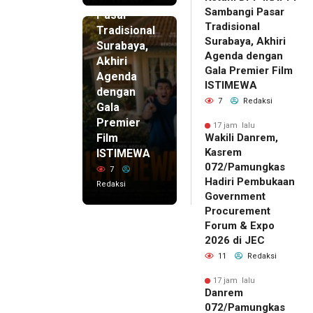
Sambangi Pasar
Pasar
Tradisional
Tradisional
Surabaya, Akhiri
Surabaya,
Agenda dengan
Akhiri
Gala Premier Film
Agenda
ISTIMEWA
dengan
7
Redaksi
Gala
Premier
17 jam lalu
Film
Wakili Danrem,
Kasrem
ISTIMEWA
072/Pamungkas
7
Hadiri Pembukaan
Redaksi
Government
Procurement
Forum & Expo
2026 di JEC
11
Redaksi
17 jam lalu
Danrem
072/Pamungkas