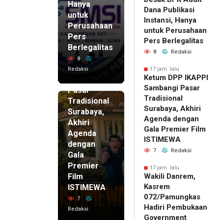
Hanya
Dana Publikasi
untuk
Instansi, Hanya
Perusahaan
untuk Perusahaan
Pers
17 jam lalu
Pers Berlegalitas
Ketum
Berlegalitas
8
Redaksi
DPP
8
IKAPPI
Redaksi
17 jam lalu
Ketum DPP IKAPPI
Sambangi
Sambangi Pasar
Pasar
Tradisional
Tradisional
Surabaya, Akhiri
Surabaya,
Agenda dengan
Akhiri
Gala Premier Film
Agenda
ISTIMEWA
dengan
7
Redaksi
Gala
Premier
17 jam lalu
Film
Wakili Danrem,
Kasrem
ISTIMEWA
072/Pamungkas
7
Hadiri Pembukaan
Redaksi
Government