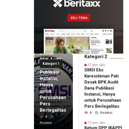
17 jam lalu
SMSI Eks
Karesidenan
Pati
Desak
Kategori 2
BPK Audit
Kategori 1
Dana
17 jam lalu
SMSI Eks
Publikasi
Karesidenan Pati
Instansi,
Desak BPK Audit
Hanya
Dana Publikasi
untuk
Instansi, Hanya
Perusahaan
untuk Perusahaan
Pers
17 jam lalu
Pers Berlegalitas
Ketum
Berlegalitas
8
Redaksi
DPP
8
IKAPPI
Redaksi
17 jam lalu
Ketum DPP IKAPPI
Sambangi