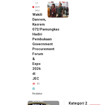
17
jam
lalu
Wakili
Danrem,
Kasrem
072/Pamungkas
Hadiri
Pembukaan
Government
Procurement
Forum
&
Expo
2026
di
JEC
17 jam lalu
11
SMSI Eks
Karesidenan
Redaksi
Pati
Desak
Kategori 2