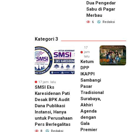
Dua Pengedar
Sabu di Pagar
Merbau
6
Redaksi
Kategori 3
17
jam
lalu
Ketum
DPP
IKAPPI
Sambangi
17 jam lalu
Pasar
SMSI Eks
Tradisional
Karesidenan Pati
Surabaya,
Desak BPK Audit
Akhiri
Dana Publikasi
Agenda
Instansi, Hanya
dengan
untuk Perusahaan
Gala
Pers Berlegalitas
Premier
8
Redaksi