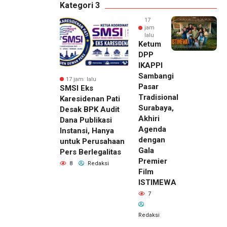
Kategori 3
17
jam
lalu
Ketum
DPP
IKAPPI
Sambangi
17 jam lalu
Pasar
SMSI Eks
Tradisional
Karesidenan Pati
Surabaya,
Desak BPK Audit
Akhiri
Dana Publikasi
Agenda
Instansi, Hanya
dengan
untuk Perusahaan
Gala
Pers Berlegalitas
Premier
8
Redaksi
Film
ISTIMEWA
7
Redaksi