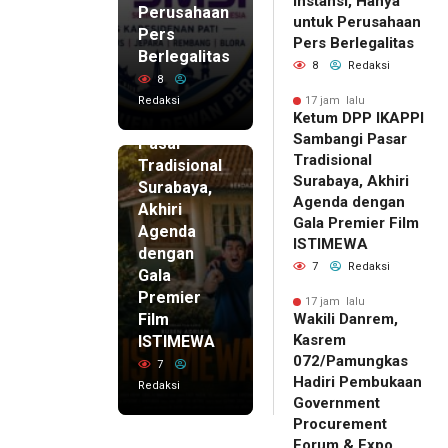
Instansi, Hanya
Perusahaan
untuk Perusahaan
Pers
17 jam lalu
Pers Berlegalitas
Ketum
Berlegalitas
8
Redaksi
DPP
8
IKAPPI
Redaksi
17 jam lalu
Ketum DPP IKAPPI
Sambangi
Sambangi Pasar
Pasar
Tradisional
Tradisional
Surabaya, Akhiri
Surabaya,
Agenda dengan
Akhiri
Gala Premier Film
Agenda
ISTIMEWA
dengan
7
Redaksi
Gala
Premier
17 jam lalu
Film
Wakili Danrem,
Kasrem
ISTIMEWA
072/Pamungkas
7
Hadiri Pembukaan
Redaksi
Government
Procurement
Forum & Expo