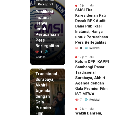
BPK Audit
Kategori 1
Dana
17 jam lalu
SMSI Eks
Publikasi
Karesidenan Pati
Instansi,
Desak BPK Audit
Hanya
Dana Publikasi
untuk
Instansi, Hanya
Perusahaan
untuk Perusahaan
Pers
17 jam lalu
Pers Berlegalitas
Ketum
Berlegalitas
8
Redaksi
DPP
8
IKAPPI
Redaksi
17 jam lalu
Ketum DPP IKAPPI
Sambangi
Sambangi Pasar
Pasar
Tradisional
Tradisional
Surabaya, Akhiri
Surabaya,
Agenda dengan
Akhiri
Gala Premier Film
Agenda
ISTIMEWA
dengan
7
Redaksi
Gala
Premier
17 jam lalu
Film
Wakili Danrem,