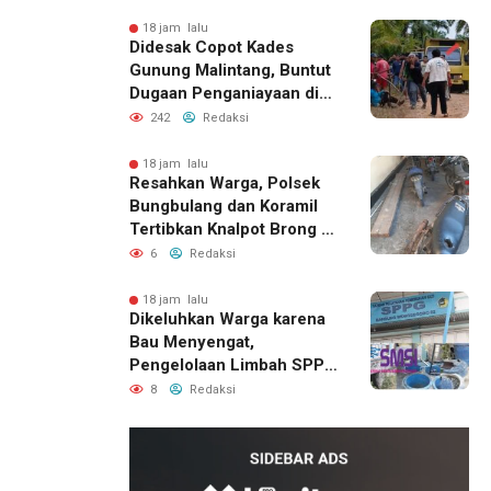
18 jam lalu
Didesak Copot Kades
Gunung Malintang, Buntut
Dugaan Penganiayaan di
Dusun Balakka Padang
242
Redaksi
Lawas
18 jam lalu
Resahkan Warga, Polsek
Bungbulang dan Koramil
Tertibkan Knalpot Brong di
Jalan Raya
6
Redaksi
18 jam lalu
Dikeluhkan Warga karena
Bau Menyengat,
Pengelolaan Limbah SPPG
Bandung Wonosegoro 2 di
8
Redaksi
Boyolali Disorot