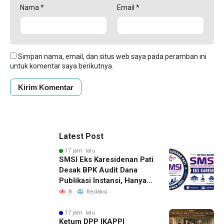
Nama
*
Email
*
Simpan nama, email, dan situs web saya pada peramban ini
untuk komentar saya berikutnya.
Latest Post
17 jam lalu
SMSI Eks Karesidenan Pati
Desak BPK Audit Dana
Publikasi Instansi, Hanya
untuk Perusahaan Pers
8
Redaksi
Berlegalitas
17 jam lalu
Ketum DPP IKAPPI