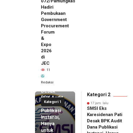
072/Pamungkas
Hadiri
Pembukaan
Government
Procurement
Forum
&
Expo
2026
di
JEC
17 jam lalu
11
SMSI Eks
Karesidenan
Redaksi
Pati
Desak
Kategori 2
BPK Audit
Kategori 1
Dana
17 jam lalu
SMSI Eks
Publikasi
Karesidenan Pati
Instansi,
Desak BPK Audit
Hanya
Dana Publikasi
untuk