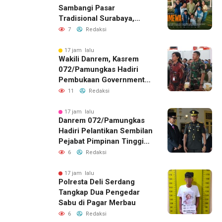
Sambangi Pasar
Tradisional Surabaya,
Akhiri Agenda dengan
7
Redaksi
Gala Premier Film
ISTIMEWA
17 jam lalu
Wakili Danrem, Kasrem
072/Pamungkas Hadiri
Pembukaan Government
Procurement Forum &
11
Redaksi
Expo 2026 di JEC
17 jam lalu
Danrem 072/Pamungkas
Hadiri Pelantikan Sembilan
Pejabat Pimpinan Tinggi
Pratama Pemda DIY
6
Redaksi
17 jam lalu
Polresta Deli Serdang
Tangkap Dua Pengedar
Sabu di Pagar Merbau
6
Redaksi