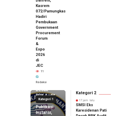
Danrem,
Kasrem
072/Pamungkas
Hadiri
Pembukaan
Government
Procurement
Forum
&
Expo
2026
di
JEC
17 jam lalu
11
SMSI Eks
Karesidenan
Redaksi
Pati
Desak
Kategori 2
BPK Audit
Kategori 1
Dana
17 jam lalu
SMSI Eks
Publikasi
Karesidenan Pati
Instansi,
Desak BPK Audit