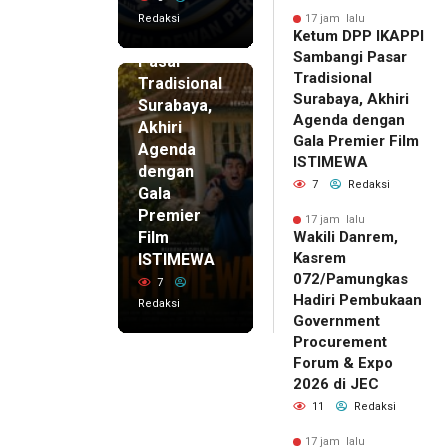
IKAPPI
Redaksi
17 jam lalu
Ketum DPP IKAPPI
Sambangi
Sambangi Pasar
Pasar
Tradisional
Tradisional
Surabaya, Akhiri
Surabaya,
Agenda dengan
Akhiri
Gala Premier Film
Agenda
ISTIMEWA
dengan
7
Redaksi
Gala
Premier
17 jam lalu
Film
Wakili Danrem,
Kasrem
ISTIMEWA
072/Pamungkas
7
Hadiri Pembukaan
Redaksi
Government
Procurement
Forum & Expo
2026 di JEC
11
Redaksi
17 jam lalu