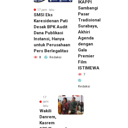
IKAPPI
Sambangi
17 jam lalu
Pasar
SMSI Eks
Tradisional
Karesidenan Pati
Surabaya,
Desak BPK Audit
Akhiri
Dana Publikasi
Agenda
Instansi, Hanya
dengan
untuk Perusahaan
Gala
Pers Berlegalitas
Premier
8
Redaksi
Film
ISTIMEWA
7
Redaksi
17
jam
lalu
Wakili
Danrem,
Kasrem