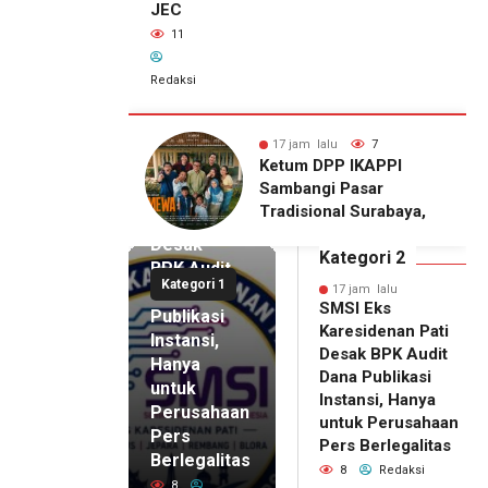
JEC
11
Redaksi
alu
7
17 jam lalu
11
17 jam lalu
DPP IKAPPI
Wakili Danrem, Kasrem
SMSI Eks
gi Pasar
072/Pamungkas Hadiri
Karesidenan
onal Surabaya,
Pembukaan Government
Pati
Agenda dengan
Procurement Forum &
Desak
emier Film
Expo 2026 di JEC
Kategori 2
BPK Audit
WA
Kategori 1
Dana
17 jam lalu
SMSI Eks
Publikasi
Karesidenan Pati
Instansi,
Desak BPK Audit
Hanya
Dana Publikasi
untuk
Instansi, Hanya
Perusahaan
untuk Perusahaan
Pers
17 jam lalu
Pers Berlegalitas
Ketum
Berlegalitas
8
Redaksi
DPP
8