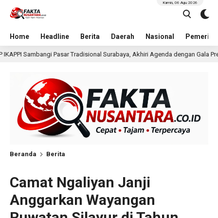
Kamis, 06 Agu 2026
Home
Headline
Berita
Daerah
Nasional
Pemerint
ional Surabaya, Akhiri Agenda dengan Gala Premier Film ISTIMEWA
1
Beranda
Berita
Camat Ngaliyan Janji
Anggarkan Wayangan
Ruwatan Silayur di Tahun