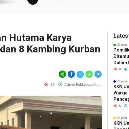
an Hutama Karya
Lates
22 jam 
 dan 8 Kambing Kurban
Pemili
Ditemu
Dalam M
Selidik
8
Keterk
Pencur
22 jam 
32
Admin Faktanusantara
KKN Un
Warga 
Pence
Komuni
6
23 jam 
KKN Un