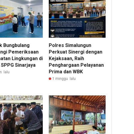
k Bungbulang
Polres Simalungun
ngi Pemeriksaan
Perkuat Sinergi dengan
atan Lingkungan di
Kejaksaan, Raih
 SPPG Sinarjaya
Penghargaan Pelayanan
Prima dan WBK
n lalu
1 minggu lalu
22
ja
lalu
Pem
Roy
Pho
Dit