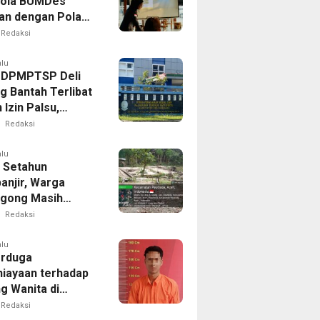
lola BUMDes
an dengan Pola
novatif
Redaksi
alu
 DPMPTSP Deli
g Bantah Terlibat
Izin Palsu,
an Proses
Redaksi
nan Harus Lewat
Resmi
alu
 Setahun
anjir, Warga
gong Masih
ggu Bantuan
Redaksi
kan Rumah
alu
erduga
iayaan terhadap
g Wanita di
Ditangkap Polisi
Redaksi