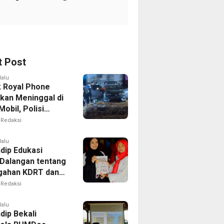
t Post
lalu
k Royal Phone
kan Meninggal di
obil, Polisi
i Dugaan
Redaksi
aitan dengan
ian
lalu
dip Edukasi
Dalangan tentang
gahan KDRT dan
kasi Keluarga
Redaksi
lalu
dip Bekali