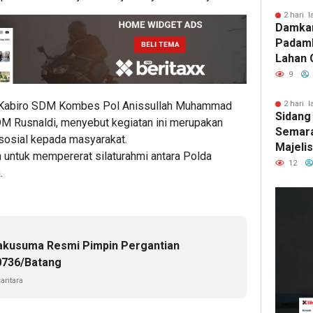
2 hari l
Damka
Padam
Lahan 
Cibalo
9
Warga 
Diama
2 hari l
, Kabiro SDM Kombes Pol Anissullah Muhammad
Sidang
DM Rusnaldi, menyebut kegiatan ini merupakan
Semara
sosial kepada masyarakat.
Majeli
untuk mempererat silaturahmi antara Polda
Pemang
12
.
Artom
22
ja
lalu
akusuma Resmi Pimpin Pergantian
Pem
736/Batang
Roy
antara
Pho
Dit