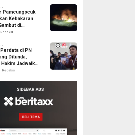
alu
r Pameungpeuk
kan Kebakaran
Gambut di
ng, Permukiman
Redaksi
Berhasil
nkan
alu
 Perdata di PN
ng Ditunda,
s Hakim Jadwalkan
gilan Ulang BPR
Redaksi
oro
m
ilik
al
ne
emukan