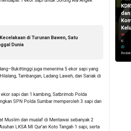
mendapat 1 ekor sapi untuk Jorong Aia Angek
KDR
dan
Kom
Kel
 Kecelakaan di Turunan Bawen, Satu
6
ggal Dunia
Redak
dang–Bukittinggi juga menerima 5 ekor sapi yang
 Hilalang, Tambangan, Ladang Laweh, dan Sariak di
4 ekor sapi dan 1 kambing, Satbrimob Polda
angkan SPN Polda Sumbar memperoleh 3 sapi dan
kat Muslim dan mualaf di Mentawai sebanyak 2
 Asuhan LKSA MI Qur’an Koto Tangah 1 sapi, serta