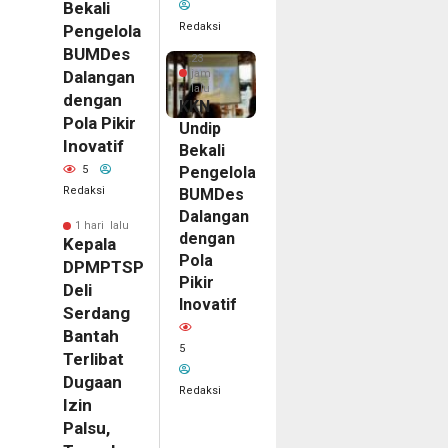
Bekali
Redaksi
Pengelola
BUMDes
23
jam
Dalangan
lalu
dengan
KKN
Pola Pikir
Undip
Inovatif
Bekali
Pengelola
5
Redaksi
BUMDes
Dalangan
1 hari lalu
dengan
Kepala
Pola
DPMPTSP
Pikir
Deli
Inovatif
Serdang
Bantah
5
Terlibat
Dugaan
Redaksi
Izin
Palsu,