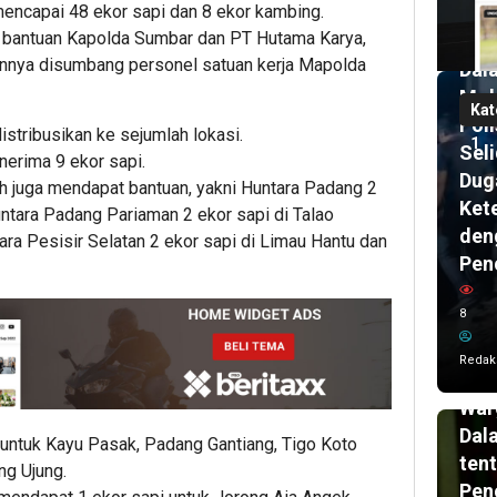
encapai 48 ekor sapi dan 8 ekor kambing.
Men
ri bantuan Kapolda Sumbar dan PT Hutama Karya,
di
innya disumbang personel satuan kerja Mapolda
Dal
Mob
Kat
Poli
stribusikan ke sejumlah lokasi.
1
Seli
erima 9 ekor sapi.
Dug
h juga mendapat bantuan, yakni Huntara Padang 2
Ket
untara Padang Pariaman 2 ekor sapi di Talao
den
a Pesisir Selatan 2 ekor sapi di Limau Hantu dan
Pen
22
ja
lalu
8
KK
Und
Redak
Edu
War
Dal
untuk Kayu Pasak, Padang Gantiang, Tigo Koto
ten
ng Ujung.
Pen