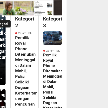
inggal
am
Kategori
Kategori
il,
egori
2
3
si
diki
22 jam lalu
Pemilik
aan
Royal
erkaitan
Phone
gan
22 jam lalu
Ditemukan
Pemilik
curian
Meninggal
Royal
m
di Dalam
Phone
N
Mobil,
Ditemukan
Meninggal
ip
Polisi
si
di Dalam
Selidiki
kasi
Mobil,
Dugaan
ga
Polisi
Keterkaitan
angan
Selidiki
dengan
tang
Dugaan
Pencurian
cegahan