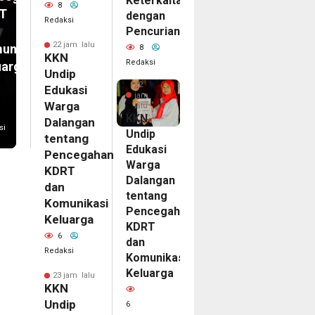
Keterkaitan
8
T
dengan
Redaksi
Pencurian
22 jam lalu
unikasi
8
KKN
Redaksi
uarga
Undip
22
Edukasi
jam
Warga
lalu
KKN
Dalangan
si
Undip
tentang
Edukasi
Pencegahan
Warga
KDRT
Dalangan
dan
tentang
Komunikasi
Pencegahan
Keluarga
KDRT
6
dan
Redaksi
Komunikasi
Keluarga
23 jam lalu
KKN
Undip
6