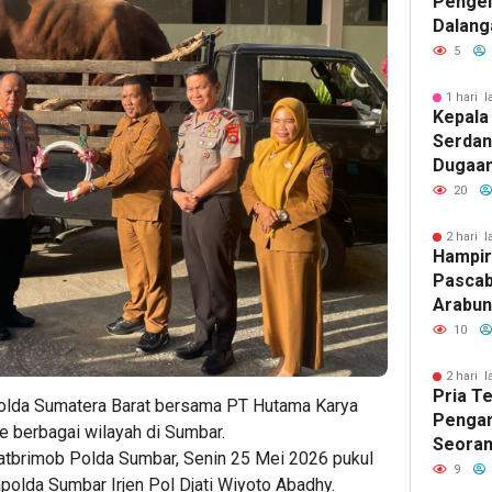
Penge
Dalang
Pikir I
5
1 hari l
Kepala
Serdan
Dugaan 
Tegask
20
Perizi
Jalur 
2 hari l
Hampir
Pascab
Arabun
Menun
10
Perbai
2 hari l
Pria T
Polda Sumatera Barat bersama PT Hutama Karya
Pengan
e berbagai wilayah di Sumbar.
Seoran
atbrimob Polda Sumbar, Senin 25 Mei 2026 pukul
Medan 
9
polda Sumbar Irjen Pol Djati Wiyoto Abadhy.