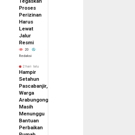
Tegaskan
Proses
Perizinan
Harus
Lewat
Jalur
Resmi
20
Redaksi
2 hari lalu
Hampir
Setahun
Pascabanjir,
Warga
Arabungong
m
Masih
ilik
Menunggu
al
Bantuan
ne
Perbaikan
emukan
Rumah