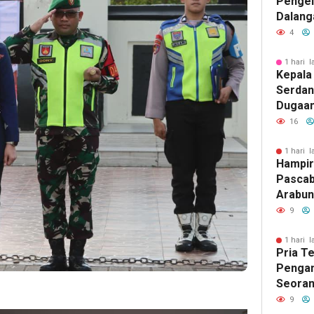
Penge
Dalang
Pikir I
4
1 hari l
Kepala
Serdan
Dugaan 
Tegask
16
Perizi
Jalur 
1 hari l
Hampir
Pascab
Arabun
Menun
9
Perbai
1 hari l
Pria T
Pengan
Seoran
Medan 
9