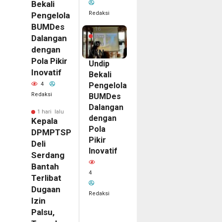
Bekali
Redaksi
Pengelola
BUMDes
16
jam
Dalangan
lalu
dengan
KKN
Pola Pikir
Undip
Inovatif
Bekali
Pengelola
4
Redaksi
BUMDes
Dalangan
1 hari lalu
dengan
Kepala
Pola
DPMPTSP
Pikir
Deli
Inovatif
Serdang
Bantah
4
Terlibat
Dugaan
Redaksi
Izin
Palsu,