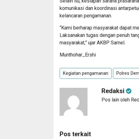
Selain itu, kesiapan sarana prasaran
komunikasi dan koordinasi antarpet
kelancaran pengamanan.
“Kami berharap masyarakat dapat mer
Laksanakan tugas dengan penuh tang
masyarakat,” ujar AKBP Samel.
Munthohar_Ershi
Kegiatan pengamanan
Polres De
Redaksi
Pos lain oleh Re
Pos terkait