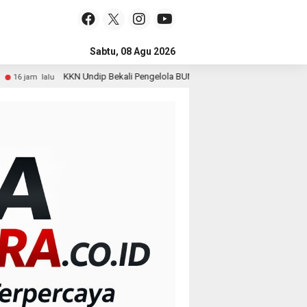
Sabtu, 08 Agu 2026
p Bekali Pengelola BUMDes Dalangan dengan Pola Pikir Inovatif
1 ha