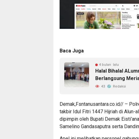
Baca Juga
4 bulan lalu
Halal Bihalal ALu
Berlangsung Meri
43
Redaksi
Demak,Fsntanusantara.co.id// – Po
takbir Idul Fitri 1447 Hijriah di Alu
dipimpin oleh Bupati Demak Eisti’an
Samelino Gandasaputra serta Dand
Apel ini melibatkan personel gabunga