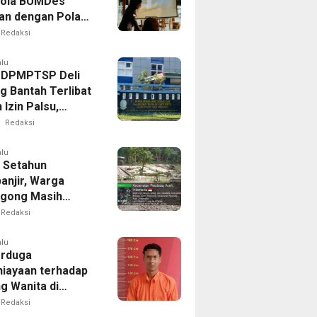
lola BUMDes
an dengan Pola
novatif
Redaksi
alu
 DPMPTSP Deli
g Bantah Terlibat
Izin Palsu,
an Proses
Redaksi
nan Harus Lewat
Resmi
alu
 Setahun
anjir, Warga
gong Masih
ggu Bantuan
Redaksi
kan Rumah
alu
erduga
iayaan terhadap
g Wanita di
Ditangkap Polisi
Redaksi