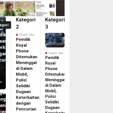
inggal
am
Kategori
Kategori
il,
egori
2
3
si
diki
16 jam lalu
Pemilik
aan
Royal
erkaitan
Phone
gan
16 jam lalu
Ditemukan
Pemilik
curian
Meninggal
Royal
m
di Dalam
Phone
N
Mobil,
Ditemukan
Meninggal
ip
Polisi
si
di Dalam
Selidiki
kasi
Mobil,
Dugaan
ga
Polisi
Keterkaitan
angan
Selidiki
dengan
tang
Dugaan
Pencurian
cegahan