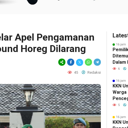
elar Apel Pengamanan
Lates
16 jam 
ound Horeg Dilarang
Pemili
Ditemu
Dalam M
Selidik
6
45
Redaksi
Keterk
Pencur
16 jam 
KKN Un
Warga 
Pence
Komuni
5
16 jam 
KKN Un