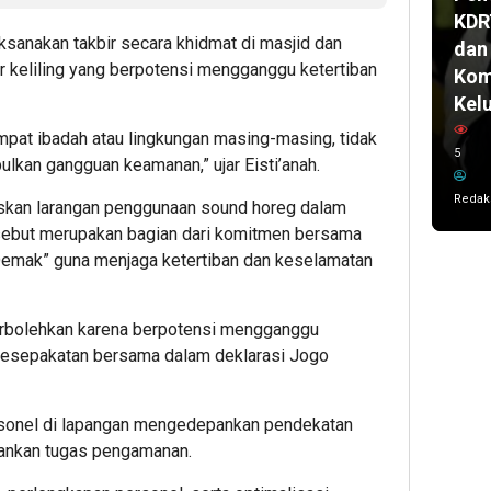
KDR
sanakan takbir secara khidmat di masjid dan
dan
ir keliling yang berpotensi mengganggu ketertiban
Kom
Kel
empat ibadah atau lingkungan masing-masing, tidak
5
ulkan gangguan keamanan,” ujar Eisti’anah.
Redak
kan larangan penggunaan sound horeg dalam
rsebut merupakan bagian dari komitmen bersama
Demak” guna menjaga ketertiban dan keselamatan
erbolehkan karena berpotensi mengganggu
 kesepakatan bersama dalam deklarasi Jogo
rsonel di lapangan mengedepankan pendekatan
lankan tugas pengamanan.