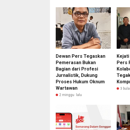
Dewan Pers Tegaskan
Kejati
Pemerasan Bukan
Pers 
Bagian dari Profesi
Kolab
Jurnalistik, Dukung
Tegak
Proses Hukum Oknum
Komp
Wartawan
3 bula
2 minggu lalu