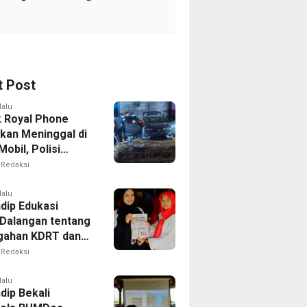
t Post
lalu
k Royal Phone
kan Meninggal di
obil, Polisi
i Dugaan
Redaksi
aitan dengan
ian
lalu
dip Edukasi
Dalangan tentang
gahan KDRT dan
kasi Keluarga
Redaksi
lalu
dip Bekali