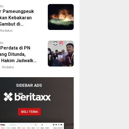
alu
r Pameungpeuk
kan Kebakaran
Gambut di
ng, Permukiman
Redaksi
Berhasil
nkan
alu
 Perdata di PN
ng Ditunda,
s Hakim Jadwalkan
gilan Ulang BPR
Redaksi
oro
m
ilik
al
ne
emukan