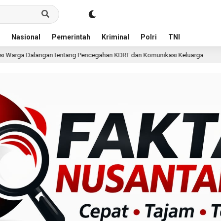
Nasional
Pemerintah
Kriminal
Polri
TNI
ng Pencegahan KDRT dan Komunikasi Keluarga
KKN Undi
16 jam lalu