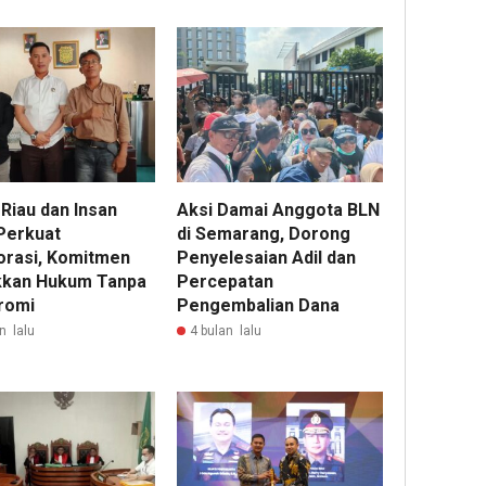
 Riau dan Insan
Aksi Damai Anggota BLN
Perkuat
di Semarang, Dorong
orasi, Komitmen
Penyelesaian Adil dan
kan Hukum Tanpa
Percepatan
romi
Pengembalian Dana
n lalu
4 bulan lalu
16
ja
lalu
Pem
Roy
Pho
Dit