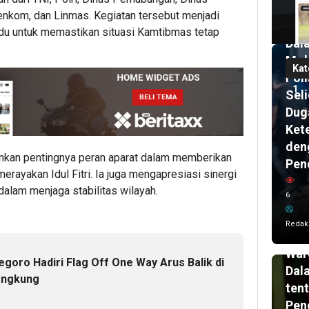
Men
enkom, dan Linmas. Kegiatan tersebut menjadi
di
du untuk memastikan situasi Kamtibmas tetap
Dal
Mob
Kat
Poli
1
Seli
Dug
Ket
den
nkan pentingnya peran aparat dalam memberikan
Pen
16
rayakan Idul Fitri. Ia juga mengapresiasi sinergi
ja
lalu
 dalam menjaga stabilitas wilayah.
6
KK
Und
Redak
Edu
War
goro Hadiri Flag Off One Way Arus Balik di
Dal
angkung
ten
Pen