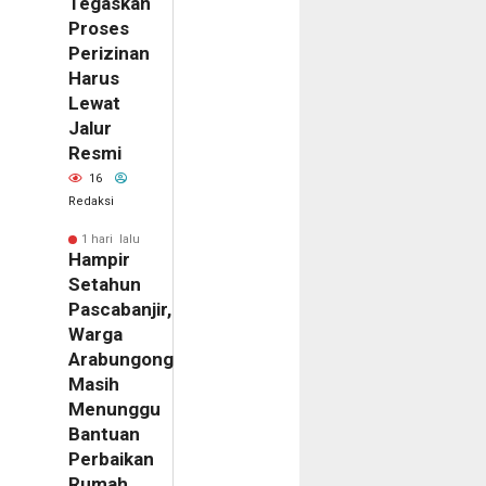
Tegaskan
Proses
Perizinan
Harus
Lewat
Jalur
Resmi
16
Redaksi
1 hari lalu
Hampir
Setahun
Pascabanjir,
Warga
Arabungong
m
Masih
ilik
Menunggu
al
Bantuan
ne
Perbaikan
emukan
Rumah