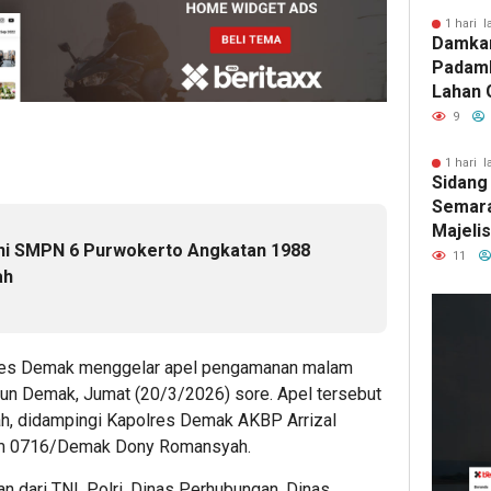
1 hari l
Damka
Padam
Lahan 
Cibalo
9
Warga 
Diama
1 hari l
Sidang
Semara
Majeli
mni SMPN 6 Purwokerto Angkatan 1988
Pemang
11
ah
Artom
16
ja
lres Demak menggelar apel pengamanan malam
lalu
n-alun Demak, Jumat (20/3/2026) sore. Apel tersebut
Pem
ah, didampingi Kapolres Demak AKBP Arrizal
Roy
im 0716/Demak Dony Romansyah.
Pho
Dit
n dari TNI, Polri, Dinas Perhubungan, Dinas