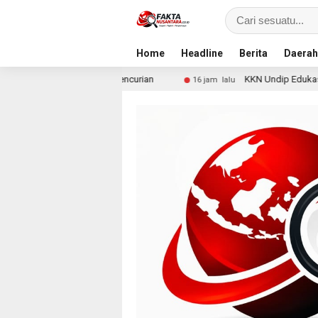
Home
Headline
Berita
Daerah
gan Pencurian
KKN Undip Edukasi Warga Dalangan tenta
16 jam lalu