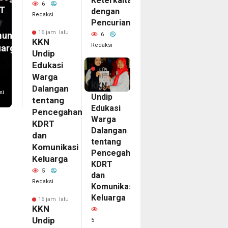
Keterkaitan
6
T
dengan
Redaksi
Pencurian
16 jam lalu
unikasi
6
KKN
Redaksi
uarga
Undip
16
Edukasi
jam
Warga
lalu
KKN
Dalangan
si
Undip
tentang
Edukasi
Pencegahan
Warga
KDRT
Dalangan
dan
tentang
Komunikasi
Pencegahan
Keluarga
KDRT
5
dan
Redaksi
Komunikasi
Keluarga
16 jam lalu
KKN
Undip
5