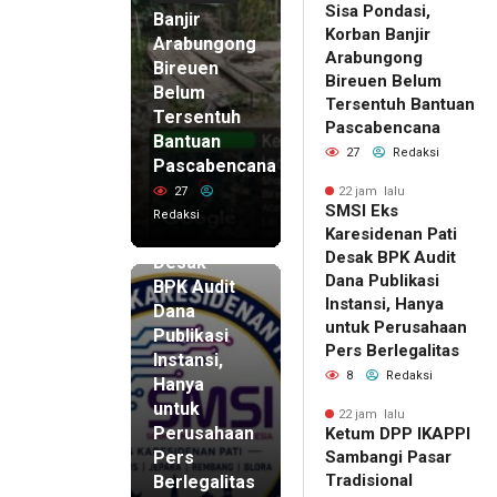
Sisa Pondasi,
Banjir
Korban Banjir
Arabungong
Arabungong
Bireuen
Bireuen Belum
Belum
Tersentuh Bantuan
Tersentuh
Pascabencana
Bantuan
27
Redaksi
Pascabencana
22 jam lalu
SMSI Eks
27
22 jam lalu
SMSI Eks
Karesidenan
Redaksi
Karesidenan Pati
Pati
Desak BPK Audit
Desak
Dana Publikasi
BPK Audit
Instansi, Hanya
Dana
untuk Perusahaan
Publikasi
Pers Berlegalitas
Instansi,
8
Redaksi
Hanya
untuk
22 jam lalu
Perusahaan
Ketum DPP IKAPPI
Pers
Sambangi Pasar
Tradisional
Berlegalitas