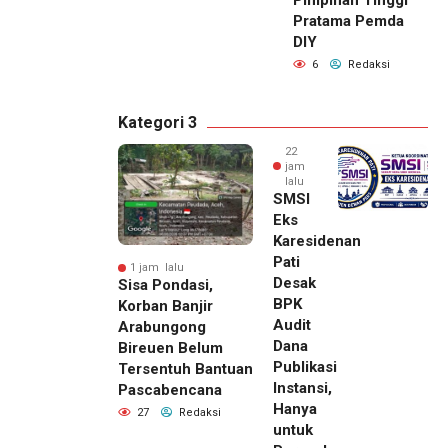
Pratama Pemda
DIY
6
Redaksi
Kategori 3
22
jam
lalu
SMSI
Eks
Karesidenan
Pati
1 jam lalu
Desak
Sisa Pondasi,
BPK
Korban Banjir
Audit
Arabungong
Dana
Bireuen Belum
Publikasi
Tersentuh Bantuan
Instansi,
Pascabencana
Hanya
27
Redaksi
untuk