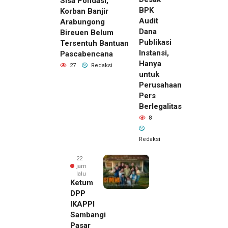
Sisa Pondasi,
BPK
Korban Banjir
Audit
Arabungong
Dana
Bireuen Belum
Publikasi
Tersentuh Bantuan
Instansi,
Pascabencana
Hanya
27
Redaksi
untuk
Perusahaan
Pers
Berlegalitas
8
Redaksi
22
jam
lalu
Ketum
DPP
IKAPPI
Sambangi
Pasar