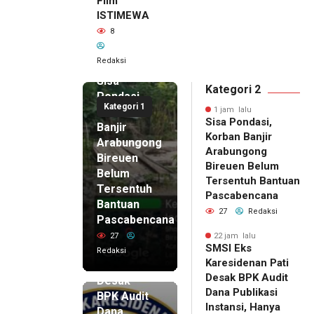
Film
ISTIMEWA
8
Redaksi
1 jam lalu
Sisa
Kategori 2
Pondasi,
Kategori 1
Korban
1 jam lalu
Sisa Pondasi,
Banjir
Korban Banjir
Arabungong
Arabungong
Bireuen
Bireuen Belum
Belum
Tersentuh Bantuan
Tersentuh
Pascabencana
Bantuan
27
Redaksi
Pascabencana
22 jam lalu
SMSI Eks
27
22 jam lalu
SMSI Eks
Karesidenan
Redaksi
Karesidenan Pati
Pati
Desak BPK Audit
Desak
Dana Publikasi
BPK Audit
Instansi, Hanya
Dana