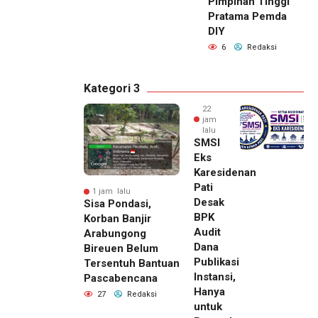
Pimpinan Tinggi
Pratama Pemda
DIY
6
Redaksi
Kategori 3
22
jam
lalu
SMSI
Eks
Karesidenan
Pati
1 jam lalu
Desak
Sisa Pondasi,
BPK
Korban Banjir
Audit
Arabungong
Dana
Bireuen Belum
Publikasi
Tersentuh Bantuan
Instansi,
Pascabencana
Hanya
27
Redaksi
untuk