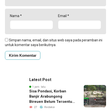
Nama
*
Email
*
Simpan nama, email, dan situs web saya pada peramban ini
untuk komentar saya berikutnya.
Latest Post
1 jam lalu
Sisa Pondasi, Korban
Banjir Arabungong
Bireuen Belum Tersentuh
Bantuan Pascabencana
27
Redaksi