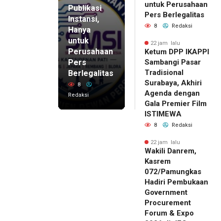
untuk Perusahaan
Publikasi
Pers Berlegalitas
Instansi,
8
Redaksi
Hanya
untuk
22 jam lalu
Perusahaan
Ketum DPP IKAPPI
Pers
Sambangi Pasar
Tradisional
Berlegalitas
Surabaya, Akhiri
8
Agenda dengan
Redaksi
Gala Premier Film
ISTIMEWA
8
Redaksi
22 jam lalu
Wakili Danrem,
Kasrem
072/Pamungkas
Hadiri Pembukaan
Government
Procurement
Forum & Expo