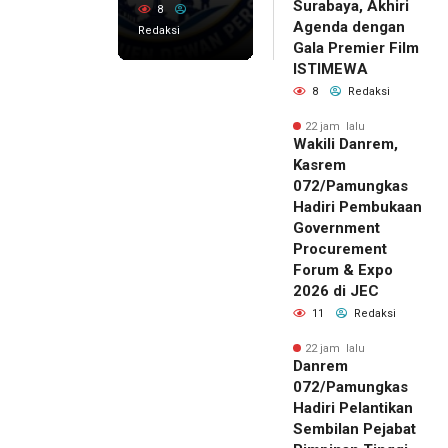
Surabaya, Akhiri
8
Agenda dengan
Redaksi
Gala Premier Film
ISTIMEWA
8
Redaksi
22 jam lalu
Wakili Danrem,
Kasrem
072/Pamungkas
Hadiri Pembukaan
Government
Procurement
Forum & Expo
2026 di JEC
11
Redaksi
22 jam lalu
Danrem
072/Pamungkas
Hadiri Pelantikan
Sembilan Pejabat