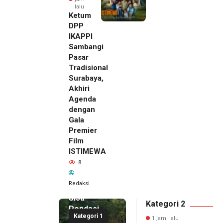
lalu
Ketum
DPP
IKAPPI
Sambangi
Pasar
Tradisional
Surabaya,
Akhiri
Agenda
dengan
Gala
Premier
Film
ISTIMEWA
8
Redaksi
1 jam lalu
Sisa
Kategori 2
Pondasi,
Kategori 1
Korban
1 jam lalu