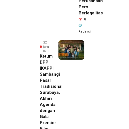
Perusahaan
Pers
Berlegalitas
8
Redaksi
22
jam
lalu
Ketum
DPP
IKAPPI
Sambangi
Pasar
Tradisional
Surabaya,
Akhiri
Agenda
dengan
Gala
Premier
Film