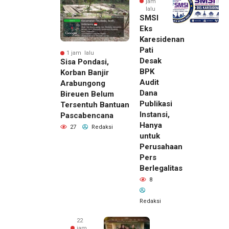
jam
lalu
SMSI
Eks
Karesidenan
Pati
1 jam lalu
Desak
Sisa Pondasi,
BPK
Korban Banjir
Audit
Arabungong
Dana
Bireuen Belum
Publikasi
Tersentuh Bantuan
Instansi,
Pascabencana
Hanya
27
Redaksi
untuk
Perusahaan
Pers
Berlegalitas
8
Redaksi
22
jam