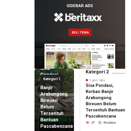
1 jam lalu
Sisa
Kategori 2
Pondasi,
Kategori 1
Korban
1 jam lalu
Sisa Pondasi,
Banjir
Korban Banjir
Arabungong
Arabungong
Bireuen
Bireuen Belum
Belum
Tersentuh Bantuan
Tersentuh
Pascabencana
Bantuan
27
Redaksi
Pascabencana
22 jam lalu