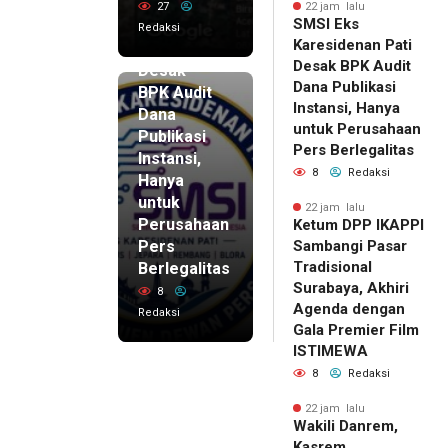
SMSI Eks
27
22 jam lalu
SMSI Eks
Karesidenan
Redaksi
Karesidenan Pati
Pati
Desak BPK Audit
Desak
Dana Publikasi
BPK Audit
Instansi, Hanya
Dana
untuk Perusahaan
Publikasi
Pers Berlegalitas
Instansi,
8
Redaksi
Hanya
untuk
22 jam lalu
Perusahaan
Ketum DPP IKAPPI
Pers
Sambangi Pasar
Tradisional
Berlegalitas
Surabaya, Akhiri
8
Agenda dengan
Redaksi
Gala Premier Film
ISTIMEWA
8
Redaksi
22 jam lalu
Wakili Danrem,
Kasrem