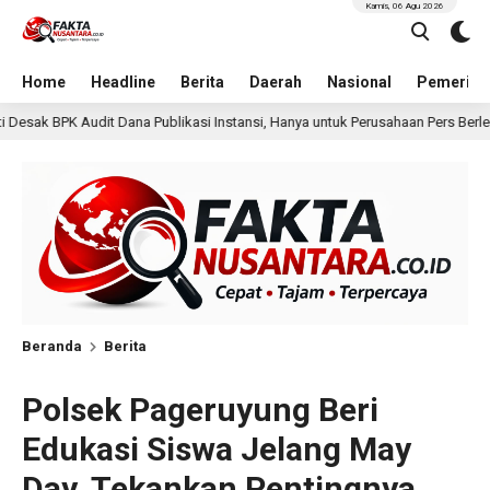
Kamis, 06 Agu 2026
Home
Headline
Berita
Daerah
Nasional
Pemerint
i Instansi, Hanya untuk Perusahaan Pers Berlegalitas
Ke
22 jam lalu
Beranda
Berita
Polsek Pageruyung Beri
Edukasi Siswa Jelang May
Day, Tekankan Pentingnya