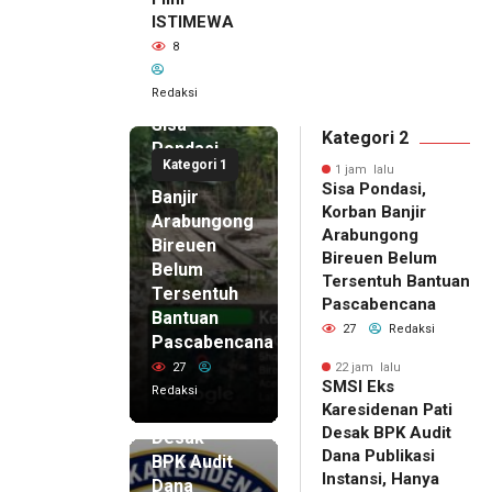
ISTIMEWA
8
Redaksi
1 jam lalu
Sisa
Kategori 2
Pondasi,
Kategori 1
Korban
1 jam lalu
Sisa Pondasi,
Banjir
Korban Banjir
Arabungong
Arabungong
Bireuen
Bireuen Belum
Belum
Tersentuh Bantuan
Tersentuh
Pascabencana
Bantuan
27
Redaksi
Pascabencana
22 jam lalu
SMSI Eks
27
22 jam lalu
SMSI Eks
Karesidenan
Redaksi
Karesidenan Pati
Pati
Desak BPK Audit
Desak
Dana Publikasi
BPK Audit
Instansi, Hanya
Dana