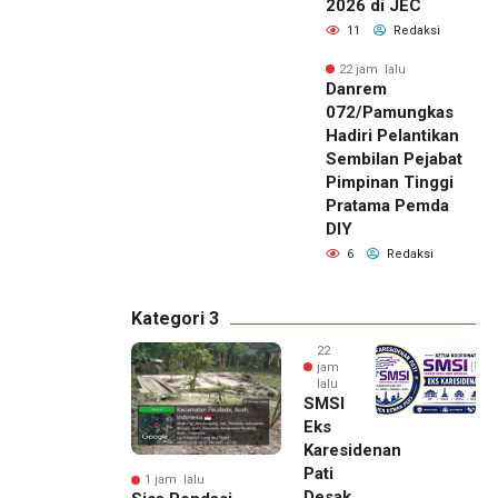
2026 di JEC
11
Redaksi
22 jam lalu
Danrem
072/Pamungkas
Hadiri Pelantikan
Sembilan Pejabat
Pimpinan Tinggi
Pratama Pemda
DIY
6
Redaksi
Kategori 3
22
jam
lalu
SMSI
Eks
Karesidenan
Pati
1 jam lalu
Desak