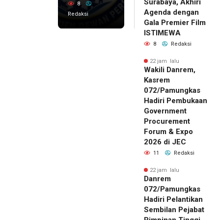
Surabaya, Akhiri
8
Agenda dengan
Redaksi
Gala Premier Film
ISTIMEWA
8
Redaksi
22 jam lalu
Wakili Danrem,
Kasrem
072/Pamungkas
Hadiri Pembukaan
Government
Procurement
Forum & Expo
2026 di JEC
11
Redaksi
22 jam lalu
Danrem
072/Pamungkas
Hadiri Pelantikan
Sembilan Pejabat
Pimpinan Tinggi