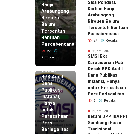
Sisa Pondasi,
Banjir
Korban Banjir
Arabungong
Arabungong
Bireuen
Bireuen Belum
Belum
Tersentuh Bantuan
Tersentuh
Pascabencana
Bantuan
27
Redaksi
Pascabencana
22 jam lalu
SMSI Eks
27
22 jam lalu
SMSI Eks
Karesidenan
Redaksi
Karesidenan Pati
Pati
Desak BPK Audit
Desak
Dana Publikasi
BPK Audit
Instansi, Hanya
Dana
untuk Perusahaan
Publikasi
Pers Berlegalitas
Instansi,
8
Redaksi
Hanya
untuk
22 jam lalu
Perusahaan
Ketum DPP IKAPPI
Pers
Sambangi Pasar
Tradisional
Berlegalitas