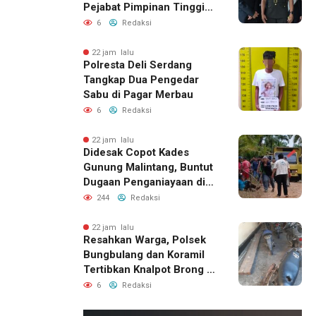
Pejabat Pimpinan Tinggi
Pratama Pemda DIY
6
Redaksi
22 jam lalu
Polresta Deli Serdang
Tangkap Dua Pengedar
Sabu di Pagar Merbau
6
Redaksi
22 jam lalu
Didesak Copot Kades
Gunung Malintang, Buntut
Dugaan Penganiayaan di
Dusun Balakka Padang
244
Redaksi
Lawas
22 jam lalu
Resahkan Warga, Polsek
Bungbulang dan Koramil
Tertibkan Knalpot Brong di
Jalan Raya
6
Redaksi