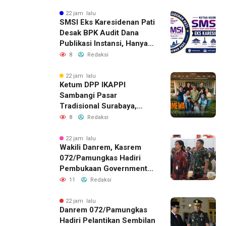
22 jam lalu
SMSI Eks Karesidenan Pati
Desak BPK Audit Dana
Publikasi Instansi, Hanya
untuk Perusahaan Pers
8
Redaksi
Berlegalitas
22 jam lalu
Ketum DPP IKAPPI
Sambangi Pasar
Tradisional Surabaya,
Akhiri Agenda dengan
8
Redaksi
Gala Premier Film
ISTIMEWA
22 jam lalu
Wakili Danrem, Kasrem
072/Pamungkas Hadiri
Pembukaan Government
Procurement Forum &
11
Redaksi
Expo 2026 di JEC
22 jam lalu
Danrem 072/Pamungkas
Hadiri Pelantikan Sembilan