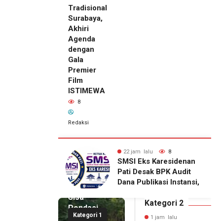
Tradisional
Surabaya,
Akhiri
Agenda
dengan
Gala
Premier
Film
ISTIMEWA
8
Redaksi
lalu
8
22 jam lalu
8
ks Karesidenan
Ketum DPP IKAPPI
sak BPK Audit
Sambangi Pasar
blikasi Instansi,
Tradisional Surabaya,
1 jam lalu
untuk
Akhiri Agenda dengan
Sisa
haan Pers
Gala Premier Film
Kategori 2
Pondasi,
litas
ISTIMEWA
Kategori 1
Korban
1 jam lalu