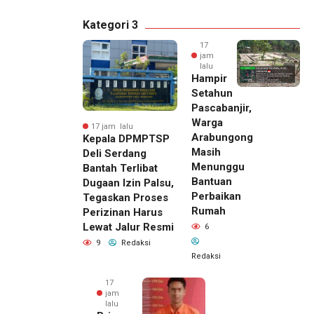
Kategori 3
17
jam
lalu
Hampir
Setahun
Pascabanjir,
Warga
17 jam lalu
Arabungong
Kepala DPMPTSP
Masih
Deli Serdang
Menunggu
Bantah Terlibat
Bantuan
Dugaan Izin Palsu,
Perbaikan
Tegaskan Proses
Rumah
Perizinan Harus
Lewat Jalur Resmi
6
9
Redaksi
Redaksi
17
jam
lalu