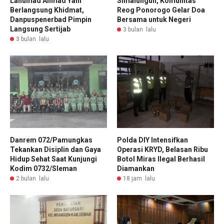
Lanumad Ahmad Yani
Simalungun, Komunitas
Berlangsung Khidmat,
Reog Ponorogo Gelar Doa
Danpuspenerbad Pimpin
Bersama untuk Negeri
Langsung Sertijab
3 bulan lalu
3 bulan lalu
Danrem 072/Pamungkas
Polda DIY Intensifkan
Tekankan Disiplin dan Gaya
Operasi KRYD, Belasan Ribu
Hidup Sehat Saat Kunjungi
Botol Miras Ilegal Berhasil
Kodim 0732/Sleman
Diamankan
2 bulan lalu
18 jam lalu