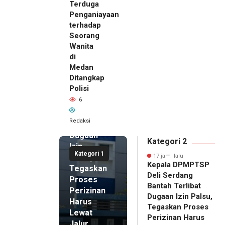
Terduga
Penganiayaan
terhadap
Seorang
Wanita
di
17 jam lalu
Medan
Kepala
Ditangkap
DPMPTSP
Polisi
Deli
6
Serdang
Bantah
Redaksi
Terlibat
Dugaan
Kategori 2
Izin
Kategori 1
Palsu,
17 jam lalu
Kepala DPMPTSP
Tegaskan
Deli Serdang
Proses
Bantah Terlibat
Perizinan
Dugaan Izin Palsu,
Harus
Tegaskan Proses
Lewat
Perizinan Harus
Jalur