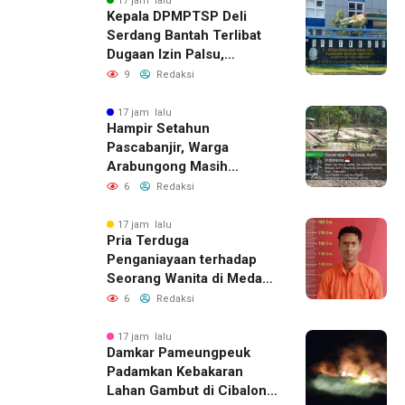
17 jam lalu
Kepala DPMPTSP Deli
Serdang Bantah Terlibat
Dugaan Izin Palsu,
Tegaskan Proses
9
Redaksi
Perizinan Harus Lewat
Jalur Resmi
17 jam lalu
Hampir Setahun
Pascabanjir, Warga
Arabungong Masih
Menunggu Bantuan
6
Redaksi
Perbaikan Rumah
17 jam lalu
Pria Terduga
Penganiayaan terhadap
Seorang Wanita di Medan
Ditangkap Polisi
6
Redaksi
17 jam lalu
Damkar Pameungpeuk
Padamkan Kebakaran
Lahan Gambut di Cibalong,