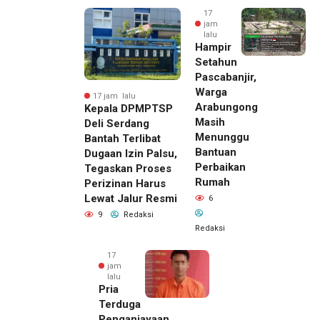
17
jam
lalu
Hampir
Setahun
Pascabanjir,
Warga
17 jam lalu
Arabungong
Kepala DPMPTSP
Masih
Deli Serdang
Menunggu
Bantah Terlibat
Bantuan
Dugaan Izin Palsu,
Perbaikan
Tegaskan Proses
Rumah
Perizinan Harus
Lewat Jalur Resmi
6
9
Redaksi
Redaksi
17
jam
lalu
Pria
Terduga
Penganiayaan