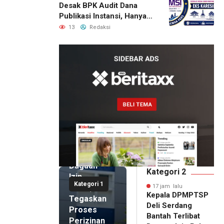
Desak BPK Audit Dana
Publikasi Instansi, Hanya
untuk Perusahaan Pers
13
Redaksi
Berlegalitas
17 jam lalu
Kepala
DPMPTSP
Deli
Serdang
Bantah
Terlibat
Dugaan
Kategori 2
Izin
Kategori 1
Palsu,
17 jam lalu
Kepala DPMPTSP
Tegaskan
Deli Serdang
Proses
Bantah Terlibat
Perizinan