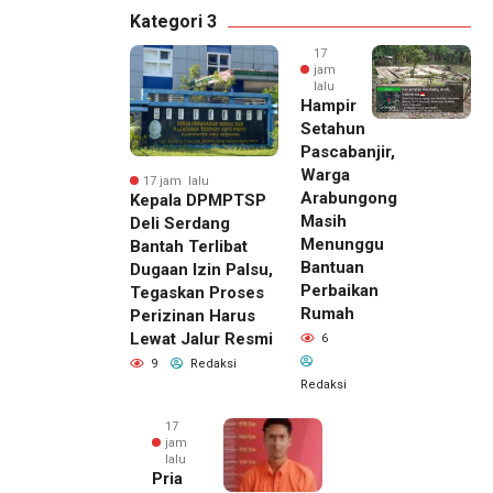
Kategori 3
17
jam
lalu
Hampir
Setahun
Pascabanjir,
Warga
17 jam lalu
Arabungong
Kepala DPMPTSP
Masih
Deli Serdang
Menunggu
Bantah Terlibat
Bantuan
Dugaan Izin Palsu,
Perbaikan
Tegaskan Proses
Rumah
Perizinan Harus
Lewat Jalur Resmi
6
9
Redaksi
Redaksi
17
jam
lalu
Pria