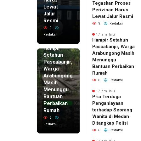
Tegaskan Proses
Lewat
Perizinan Harus
Jalur
Lewat Jalur Resmi
Resmi
9
Redaksi
9
Redaksi
17 jam lalu
Hampir Setahun
17 jam lalu
Pascabanjir, Warga
Hampir
Arabungong Masih
Setahun
Menunggu
Pascabanjir,
Bantuan Perbaikan
Warga
Rumah
Arabungong
6
Redaksi
Masih
Menunggu
17 jam lalu
Bantuan
Pria Terduga
Perbaikan
Penganiayaan
terhadap Seorang
Rumah
Wanita di Medan
6
Ditangkap Polisi
Redaksi
6
Redaksi