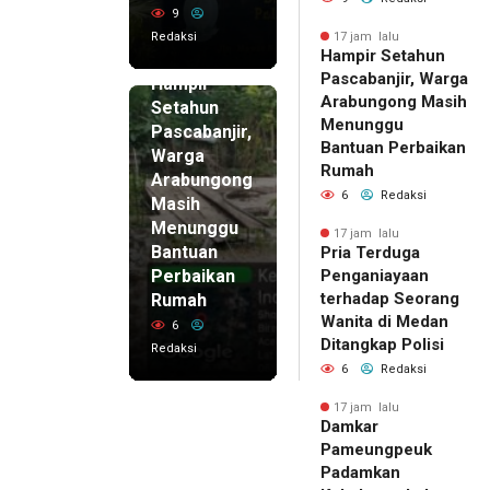
9
Redaksi
17 jam lalu
Hampir Setahun
17 jam lalu
Pascabanjir, Warga
Hampir
Arabungong Masih
Setahun
Menunggu
Pascabanjir,
Bantuan Perbaikan
Warga
Rumah
Arabungong
6
Redaksi
Masih
Menunggu
17 jam lalu
Bantuan
Pria Terduga
Perbaikan
Penganiayaan
terhadap Seorang
Rumah
Wanita di Medan
6
Ditangkap Polisi
Redaksi
6
Redaksi
17 jam lalu
Damkar
Pameungpeuk
Padamkan