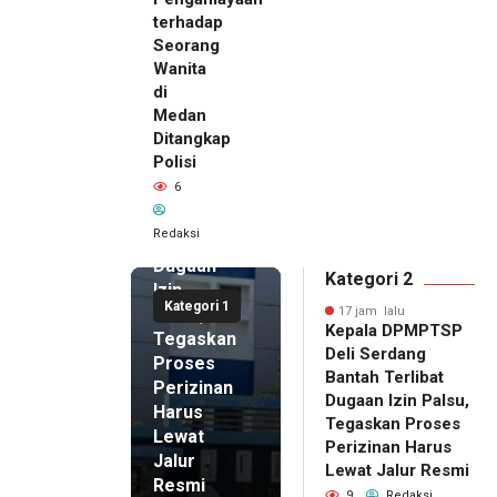
terhadap
Seorang
Wanita
di
17 jam lalu
Medan
Kepala
Ditangkap
DPMPTSP
Polisi
Deli
6
Serdang
Bantah
Redaksi
Terlibat
Dugaan
Kategori 2
Izin
Kategori 1
Palsu,
17 jam lalu
Kepala DPMPTSP
Tegaskan
Deli Serdang
Proses
Bantah Terlibat
Perizinan
Dugaan Izin Palsu,
Harus
Tegaskan Proses
Lewat
Perizinan Harus
Jalur
Lewat Jalur Resmi
Resmi
9
Redaksi