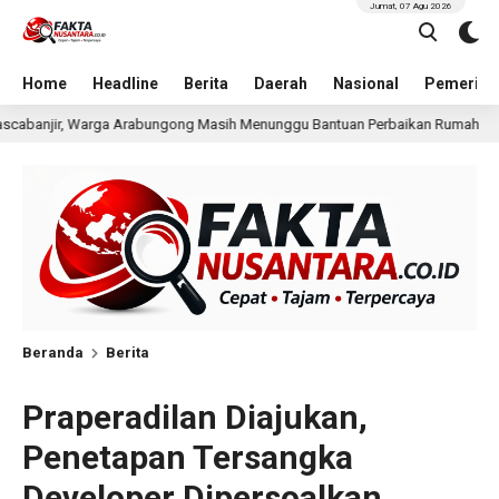
Jumat, 07 Agu 2026
Home
Headline
Berita
Daerah
Nasional
Pemerint
sih Menunggu Bantuan Perbaikan Rumah
Pria Terduga P
17 jam lalu
Beranda
Berita
Praperadilan Diajukan,
Penetapan Tersangka
Developer Dipersoalkan