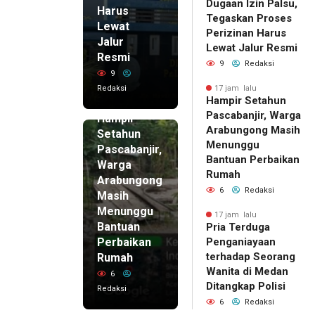
Dugaan Izin Palsu,
Harus
Tegaskan Proses
Lewat
Perizinan Harus
Jalur
Lewat Jalur Resmi
Resmi
9
Redaksi
9
Redaksi
17 jam lalu
Hampir Setahun
17 jam lalu
Pascabanjir, Warga
Hampir
Arabungong Masih
Setahun
Menunggu
Pascabanjir,
Bantuan Perbaikan
Warga
Rumah
Arabungong
6
Redaksi
Masih
Menunggu
17 jam lalu
Bantuan
Pria Terduga
Perbaikan
Penganiayaan
terhadap Seorang
Rumah
Wanita di Medan
6
Ditangkap Polisi
Redaksi
6
Redaksi