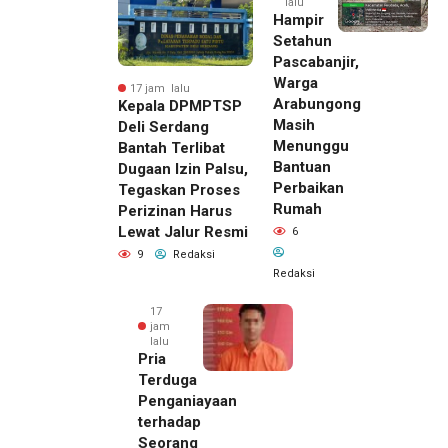
lalu
Hampir
Setahun
Pascabanjir,
Warga
17 jam lalu
Arabungong
Kepala DPMPTSP
Masih
Deli Serdang
Menunggu
Bantah Terlibat
Bantuan
Dugaan Izin Palsu,
Perbaikan
Tegaskan Proses
Rumah
Perizinan Harus
Lewat Jalur Resmi
6
9
Redaksi
Redaksi
17
jam
lalu
Pria
Terduga
Penganiayaan
terhadap
Seorang