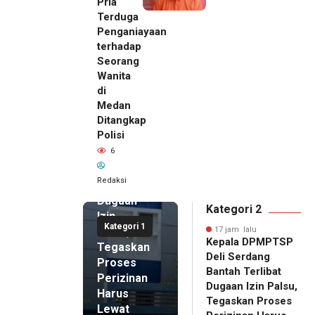
Pria
Terduga
Penganiayaan
terhadap
Seorang
Wanita
di
17 jam lalu
Medan
Kepala
Ditangkap
DPMPTSP
Polisi
Deli
6
Serdang
Bantah
Redaksi
Terlibat
Dugaan
Kategori 2
Izin
Kategori 1
Palsu,
17 jam lalu
Kepala DPMPTSP
Tegaskan
Deli Serdang
Proses
Bantah Terlibat
Perizinan
Dugaan Izin Palsu,
Harus
Tegaskan Proses
Lewat