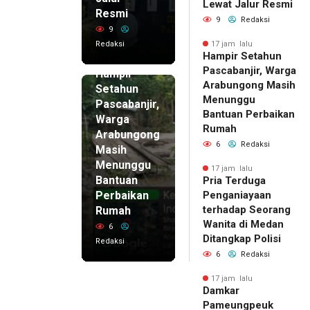
Lewat Jalur Resmi
Resmi
9
Redaksi
9
Redaksi
17 jam lalu
Hampir Setahun
17 jam lalu
Pascabanjir, Warga
Hampir
Arabungong Masih
Setahun
Menunggu
Pascabanjir,
Bantuan Perbaikan
Warga
Rumah
Arabungong
6
Redaksi
Masih
Menunggu
17 jam lalu
Bantuan
Pria Terduga
Perbaikan
Penganiayaan
terhadap Seorang
Rumah
Wanita di Medan
6
Ditangkap Polisi
Redaksi
6
Redaksi
17 jam lalu
Damkar
Pameungpeuk