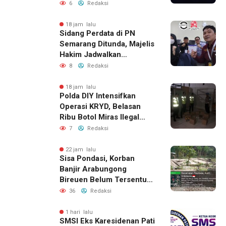
Permukiman Warga
6
Redaksi
Berhasil Diamankan
18 jam lalu
Sidang Perdata di PN
Semarang Ditunda, Majelis
Hakim Jadwalkan
Pemanggilan Ulang BPR
8
Redaksi
Artomoro
18 jam lalu
Polda DIY Intensifkan
Operasi KRYD, Belasan
Ribu Botol Miras Ilegal
Berhasil Diamankan
7
Redaksi
22 jam lalu
Sisa Pondasi, Korban
Banjir Arabungong
Bireuen Belum Tersentuh
Bantuan Pascabencana
36
Redaksi
1 hari lalu
SMSI Eks Karesidenan Pati