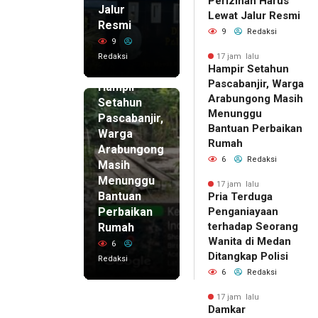
Perizinan Harus
Jalur
Lewat Jalur Resmi
Resmi
9
Redaksi
9
Redaksi
17 jam lalu
Hampir Setahun
17 jam lalu
Pascabanjir, Warga
Hampir
Arabungong Masih
Setahun
Menunggu
Pascabanjir,
Bantuan Perbaikan
Warga
Rumah
Arabungong
6
Redaksi
Masih
Menunggu
17 jam lalu
Bantuan
Pria Terduga
Perbaikan
Penganiayaan
terhadap Seorang
Rumah
Wanita di Medan
6
Ditangkap Polisi
Redaksi
6
Redaksi
17 jam lalu
Damkar