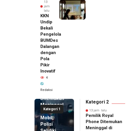
13
jam
lalu
KKN
Undip
Bekali
Pengelola
BUMDes
Dalangan
dengan
Pola
Pikir
Inovatif
13 jam lalu
4
Pemilik
Royal
Redaksi
Phone
Ditemukan
Kategori 2
Meninggal
Kategori 1
di Dalam
13 jam lalu
Pemilik Royal
Mobil,
Phone Ditemukan
Polisi
Meninggal di
Selidiki