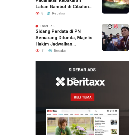
Padamkan Kebakaran
Lahan Gambut di Cibalong,
Permukiman Warga
8
Redaksi
Berhasil Diamankan
1 hari lalu
Sidang Perdata di PN
Semarang Ditunda, Majelis
Hakim Jadwalkan
Pemanggilan Ulang BPR
11
Redaksi
Artomoro
13 jam lalu
Pemilik
Royal
Phone
Ditemukan