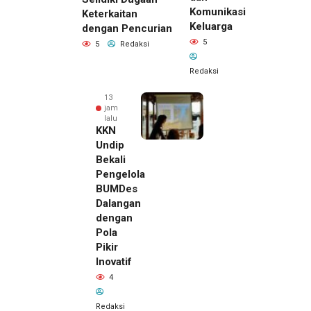
Komunikasi
Keterkaitan
Keluarga
dengan Pencurian
5
5
Redaksi
Redaksi
13
jam
lalu
KKN
Undip
Bekali
Pengelola
BUMDes
Dalangan
dengan
Pola
Pikir
Inovatif
4
Redaksi