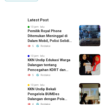
Latest Post
13 jam lalu
Pemilik Royal Phone
Ditemukan Meninggal di
Dalam Mobil, Polisi Selidiki
Dugaan Keterkaitan
5
Redaksi
dengan Pencurian
13 jam lalu
KKN Undip Edukasi Warga
Dalangan tentang
Pencegahan KDRT dan
Komunikasi Keluarga
5
Redaksi
13 jam lalu
KKN Undip Bekali
Pengelola BUMDes
Dalangan dengan Pola
Pikir Inovatif
4
Redaksi