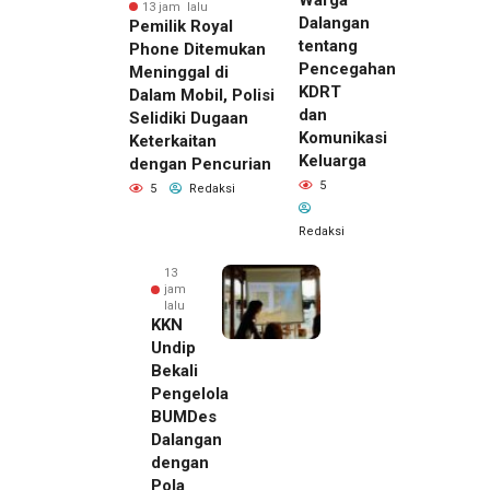
Warga
13 jam lalu
Dalangan
Pemilik Royal
tentang
Phone Ditemukan
Pencegahan
Meninggal di
KDRT
Dalam Mobil, Polisi
dan
Selidiki Dugaan
Komunikasi
Keterkaitan
Keluarga
dengan Pencurian
5
5
Redaksi
Redaksi
13
jam
lalu
KKN
Undip
Bekali
Pengelola
BUMDes
Dalangan
dengan
Pola