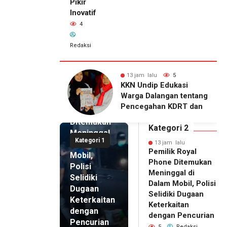
Pikir
Inovatif
4
Redaksi
alu
5
13 jam lalu
4
13 jam lalu
ip Edukasi
KKN Undip Bekali
Pemilik
alangan tentang
Pengelola BUMDes
Royal
ahan KDRT dan
Dalangan dengan Pola
Phone
asi Keluarga
Pikir Inovatif
Ditemukan
Kategori 2
Meninggal
Kategori 1
di Dalam
13 jam lalu
Pemilik Royal
Mobil,
Phone Ditemukan
Polisi
Meninggal di
Selidiki
Dalam Mobil, Polisi
Dugaan
Selidiki Dugaan
Keterkaitan
Keterkaitan
dengan
dengan Pencurian
Pencurian
5
Redaksi