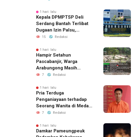
1 hari lalu
Kepala DPMPTSP Deli
Serdang Bantah Terlibat
Dugaan Izin Palsu,
Tegaskan Proses
15
Redaksi
Perizinan Harus Lewat
Jalur Resmi
1 hari lalu
Hampir Setahun
Pascabanjir, Warga
Arabungong Masih
Menunggu Bantuan
7
Redaksi
Perbaikan Rumah
1 hari lalu
Pria Terduga
Penganiayaan terhadap
Seorang Wanita di Medan
Ditangkap Polisi
7
Redaksi
1 hari lalu
Damkar Pameungpeuk