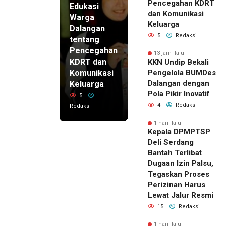
Pencegahan KDRT
Edukasi
dan Komunikasi
Warga
Keluarga
Dalangan
5
Redaksi
tentang
Pencegahan
13 jam lalu
KDRT dan
KKN Undip Bekali
Komunikasi
Pengelola BUMDes
Dalangan dengan
Keluarga
Pola Pikir Inovatif
5
4
Redaksi
Redaksi
1 hari lalu
Kepala DPMPTSP
Deli Serdang
Bantah Terlibat
Dugaan Izin Palsu,
Tegaskan Proses
Perizinan Harus
Lewat Jalur Resmi
15
Redaksi
1 hari lalu