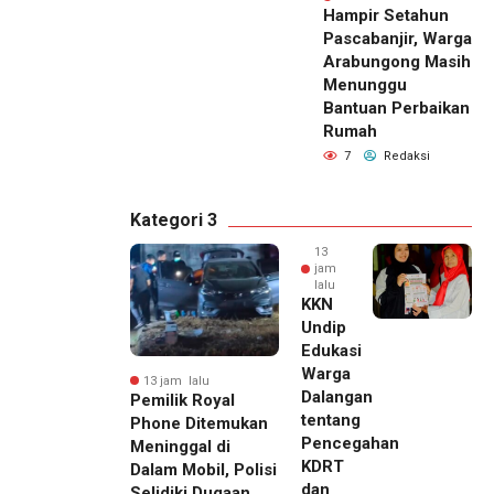
Hampir Setahun
Pascabanjir, Warga
Arabungong Masih
Menunggu
Bantuan Perbaikan
Rumah
7
Redaksi
Kategori 3
13
jam
lalu
KKN
Undip
Edukasi
Warga
13 jam lalu
Dalangan
Pemilik Royal
tentang
Phone Ditemukan
Pencegahan
Meninggal di
KDRT
Dalam Mobil, Polisi
dan
Selidiki Dugaan