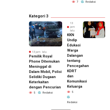
7
Redaksi
Kategori 3
13
jam
lalu
KKN
Undip
Edukasi
Warga
13 jam lalu
Dalangan
Pemilik Royal
tentang
Phone Ditemukan
Pencegahan
Meninggal di
KDRT
Dalam Mobil, Polisi
dan
Selidiki Dugaan
Komunikasi
Keterkaitan
Keluarga
dengan Pencurian
5
5
Redaksi
Redaksi