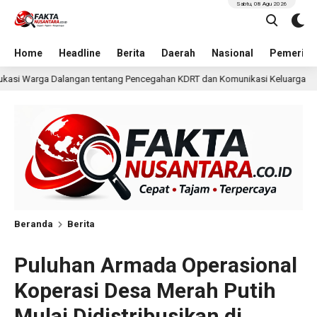
Sabtu, 08 Agu 2026
Home
Headline
Berita
Daerah
Nasional
Pemerint
Pencegahan KDRT dan Komunikasi Keluarga
KKN Undip B
13 jam lalu
Beranda
Berita
Puluhan Armada Operasional
Koperasi Desa Merah Putih
Mulai Didistribusikan di