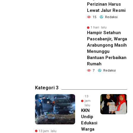
Perizinan Harus
Lewat Jalur Resmi
15
Redaksi
1 hari lalu
Hampir Setahun
Pascabanjir, Warga
Arabungong Masih
Menunggu
Bantuan Perbaikan
Rumah
7
Redaksi
Kategori 3
13
jam
lalu
KKN
Undip
Edukasi
Warga
13 jam lalu