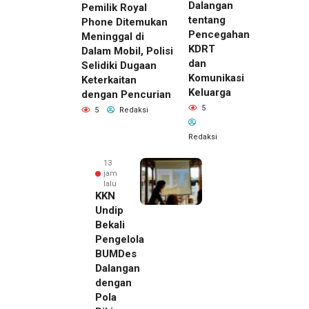
Dalangan
Pemilik Royal
tentang
Phone Ditemukan
Pencegahan
Meninggal di
KDRT
Dalam Mobil, Polisi
dan
Selidiki Dugaan
Komunikasi
Keterkaitan
Keluarga
dengan Pencurian
5
5
Redaksi
Redaksi
13
jam
lalu
KKN
Undip
Bekali
Pengelola
BUMDes
Dalangan
dengan
Pola