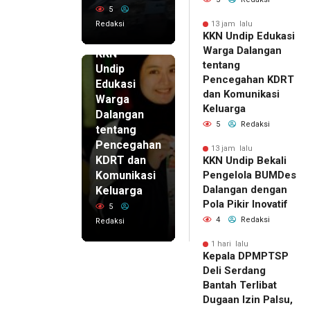
5
Redaksi
13 jam lalu
KKN Undip Edukasi
13 jam lalu
Warga Dalangan
KKN
tentang
Undip
Pencegahan KDRT
Edukasi
dan Komunikasi
Warga
Keluarga
Dalangan
5
Redaksi
tentang
Pencegahan
13 jam lalu
KDRT dan
KKN Undip Bekali
Komunikasi
Pengelola BUMDes
Dalangan dengan
Keluarga
Pola Pikir Inovatif
5
4
Redaksi
Redaksi
1 hari lalu
Kepala DPMPTSP
Deli Serdang
Bantah Terlibat
Dugaan Izin Palsu,