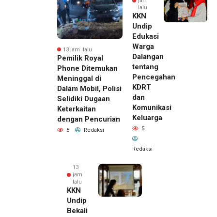
jam
lalu
KKN
Undip
Edukasi
Warga
13 jam lalu
Dalangan
Pemilik Royal
tentang
Phone Ditemukan
Pencegahan
Meninggal di
KDRT
Dalam Mobil, Polisi
dan
Selidiki Dugaan
Komunikasi
Keterkaitan
Keluarga
dengan Pencurian
5
5
Redaksi
Redaksi
13
jam
lalu
KKN
Undip
Bekali