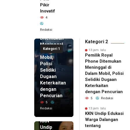
Pikir
Inovatif
13 jam lalu
4
Pemilik
Royal
Redaksi
Phone
Ditemukan
Kategori 2
Meninggal
Kategori 1
di Dalam
13 jam lalu
Pemilik Royal
Mobil,
Phone Ditemukan
Polisi
Meninggal di
Selidiki
Dalam Mobil, Polisi
Dugaan
Selidiki Dugaan
Keterkaitan
Keterkaitan
dengan
dengan Pencurian
Pencurian
5
Redaksi
5
Redaksi
13 jam lalu
KKN Undip Edukasi
13 jam lalu
Warga Dalangan
KKN
tentang
Undip