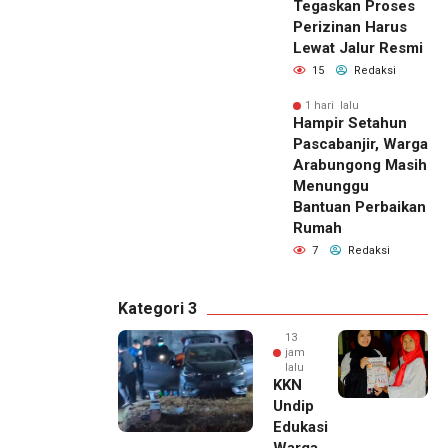
Tegaskan Proses
Perizinan Harus
Lewat Jalur Resmi
15
Redaksi
1 hari lalu
Hampir Setahun
Pascabanjir, Warga
Arabungong Masih
Menunggu
Bantuan Perbaikan
Rumah
7
Redaksi
Kategori 3
13
jam
lalu
KKN
Undip
Edukasi