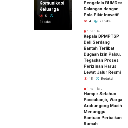
Komunikasi
Pengelola BUMDes
Dalangan dengan
Keluarga
Pola Pikir Inovatif
5
4
Redaksi
Redaksi
1 hari lalu
Kepala DPMPTSP
Deli Serdang
Bantah Terlibat
Dugaan Izin Palsu,
Tegaskan Proses
Perizinan Harus
Lewat Jalur Resmi
15
Redaksi
1 hari lalu
Hampir Setahun
Pascabanjir, Warga
Arabungong Masih
Menunggu
Bantuan Perbaikan
Rumah