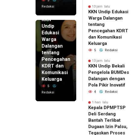
5
Redaksi
13 jam lalu
KKN Undip Edukasi
13 jam lalu
Warga Dalangan
KKN
tentang
Undip
Pencegahan KDRT
Edukasi
dan Komunikasi
Warga
Keluarga
Dalangan
5
Redaksi
tentang
Pencegahan
13 jam lalu
KDRT dan
KKN Undip Bekali
Komunikasi
Pengelola BUMDes
Dalangan dengan
Keluarga
Pola Pikir Inovatif
5
4
Redaksi
Redaksi
1 hari lalu
Kepala DPMPTSP
Deli Serdang
Bantah Terlibat
Dugaan Izin Palsu,
Tegaskan Proses