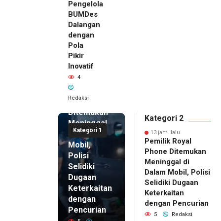
Pengelola
BUMDes
Dalangan
dengan
Pola
Pikir
Inovatif
13 jam lalu
4
Pemilik
Royal
Redaksi
Phone
Ditemukan
Kategori 2
Meninggal
Kategori 1
di Dalam
13 jam lalu
Pemilik Royal
Mobil,
Phone Ditemukan
Polisi
Meninggal di
Selidiki
Dalam Mobil, Polisi
Dugaan
Selidiki Dugaan
Keterkaitan
Keterkaitan
dengan
dengan Pencurian
Pencurian
5
Redaksi