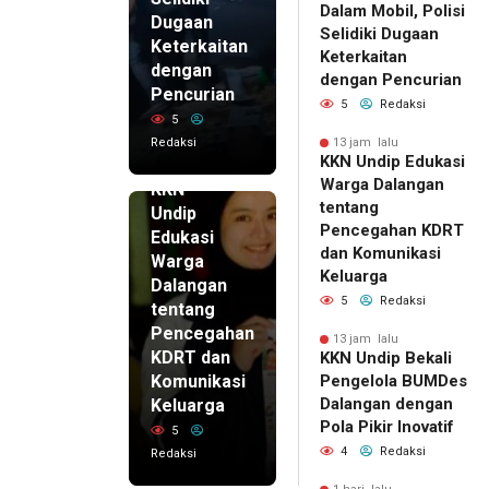
Dalam Mobil, Polisi
Dugaan
Selidiki Dugaan
Keterkaitan
Keterkaitan
dengan
dengan Pencurian
Pencurian
5
Redaksi
5
Redaksi
13 jam lalu
KKN Undip Edukasi
13 jam lalu
Warga Dalangan
KKN
tentang
Undip
Pencegahan KDRT
Edukasi
dan Komunikasi
Warga
Keluarga
Dalangan
5
Redaksi
tentang
Pencegahan
13 jam lalu
KDRT dan
KKN Undip Bekali
Komunikasi
Pengelola BUMDes
Dalangan dengan
Keluarga
Pola Pikir Inovatif
5
4
Redaksi
Redaksi