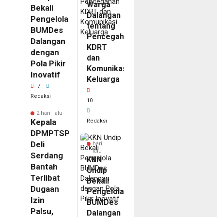
Warga
Bekali
Dalangan
Pengelola
tentang
BUMDes
Pencegahan
Dalangan
KDRT
dengan
dan
Pola Pikir
Komunikasi
Inovatif
Keluarga
7
Redaksi
10
2 hari lalu
Kepala
Redaksi
DPMPTSP
1
Deli
hari
lalu
Serdang
KKN
Bantah
Undip
Terlibat
Bekali
Dugaan
Pengelola
Izin
BUMDes
Palsu,
Dalangan