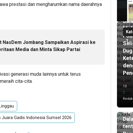
awa prestasi dan mengharumkan nama daerahnya
Men
di
Dal
Mob
Kat
Poli
1
t NasDem Jombang Sampaikan Aspirasi ke
Seli
ritaan Media dan Minta Sikap Partai
Dug
Ket
den
Pen
ivasi generasi muda lainnya untuk terus
1
har
eraih cita-cita.
lalu
13
KK
Und
Redak
Edu
Linggau
War
ih Juara Gadis Indonesia Sumsel 2026
Dal
ten