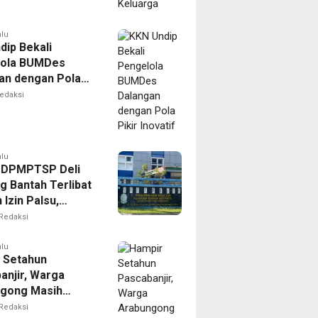
alu
dip Bekali
lola BUMDes
an dengan Pola
novatif
edaksi
alu
 DPMPTSP Deli
g Bantah Terlibat
Izin Palsu,
an Proses
Redaksi
nan Harus Lewat
Resmi
alu
 Setahun
anjir, Warga
gong Masih
ggu Bantuan
Redaksi