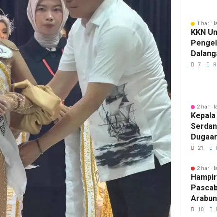
1 hari l
KKN Un
Penge
Dalang
Pikir I
7
R
2 hari l
Kepala
Serdan
Dugaan 
Tegask
21
Perizi
Jalur 
2 hari l
Hampir
Pascab
Arabun
Menun
10