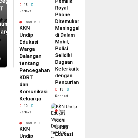
cegahan
Pemilik
13
Royal
T
Redaksi
Phone
Ditemukan
1 hari lalu
unikasi
KKN
Meninggal
uarga
Undip
di Dalam
Edukasi
Mobil,
Polisi
Warga
Selidiki
Dalangan
si
Dugaan
tentang
Keterkaitan
Pencegahan
dengan
KDRT
Pencurian
dan
13
Komunikasi
Redaksi
Keluarga
10
1
hari
Redaksi
lalu
KKN
1 hari lalu
Undip
KKN
Edukasi
Undip