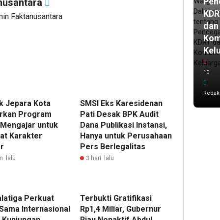
Pen
nusantara
KDR
min Faktanusantara
dan
Kom
Kel
10
Redak
k Jepara Kota
SMSI Eks Karesidenan
rkan Program
Pati Desak BPK Audit
i Mengajar untuk
Dana Publikasi Instansi,
at Karakter
Hanya untuk Perusahaan
r
Pers Berlegalitas
n lalu
3 hari lalu
alatiga Perkuat
Terbukti Gratifikasi
 Sama Internasional
Rp1,4 Miliar, Gubernur
 Kunjungan
Riau Nonaktif Abdul