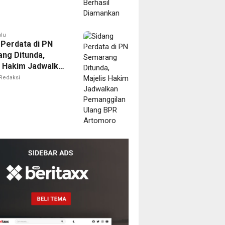
alu
 Perdata di PN
ng Ditunda,
s Hakim Jadwalkan
gilan Ulang BPR
Redaksi
oro
i
ilik
al
ne
emukan