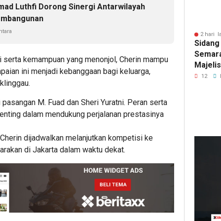
mad Luthfi Dorong Sinergi Antarwilayah
embangunan
tara
2 hari l
Sidang
Semara
ri serta kemampuan yang menonjol, Cherin mampu
Majeli
paian ini menjadi kebanggaan bagi keluarga,
Pemang
12
klinggau.
Artom
 pasangan M. Fuad dan Sheri Yuratni. Peran serta
penting dalam mendukung perjalanan prestasinya
, Cherin dijadwalkan melanjutkan kompetisi ke
arakan di Jakarta dalam waktu dekat.
1
har
lalu
Pem
Roy
Pho
Dit