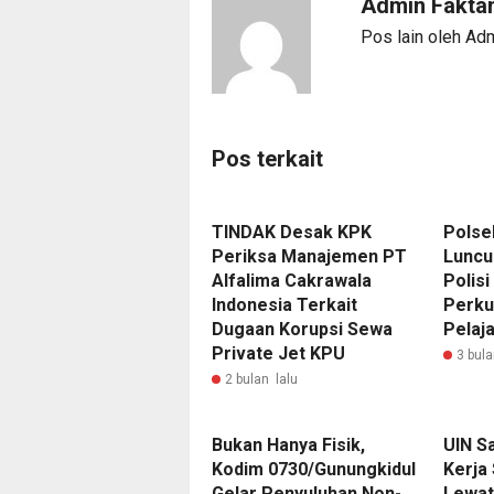
Admin Fakta
Pos lain oleh Ad
Pos terkait
TINDAK Desak KPK
Polse
Periksa Manajemen PT
Luncu
Alfalima Cakrawala
Polis
Indonesia Terkait
Perku
Dugaan Korupsi Sewa
Pelaja
Private Jet KPU
3 bula
2 bulan lalu
Bukan Hanya Fisik,
UIN S
Kodim 0730/Gunungkidul
Kerja
Gelar Penyuluhan Non-
Lewat