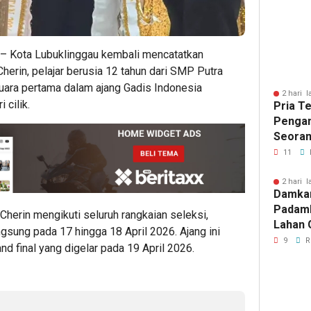
Perbai
/ – Kota Lubuklinggau kembali mencatatkan
herin, pelajar berusia 12 tahun dari SMP Putra
juara pertama dalam ajang Gadis Indonesia
2 hari l
 cilik.
Pria T
Pengan
Seoran
Medan 
11
2 hari l
Damka
Padam
 Cherin mengikuti seluruh rangkaian seleksi,
Lahan 
gsung pada 17 hingga 18 April 2026. Ajang ini
Cibalo
9
R
 final yang digelar pada 19 April 2026.
Warga 
Diama