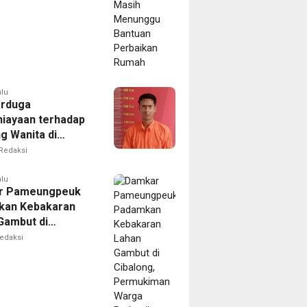
kan Rumah
alu
erduga
iayaan terhadap
g Wanita di
Ditangkap Polisi
Redaksi
alu
r Pameungpeuk
kan Kebakaran
Gambut di
ng, Permukiman
edaksi
Berhasil
nkan