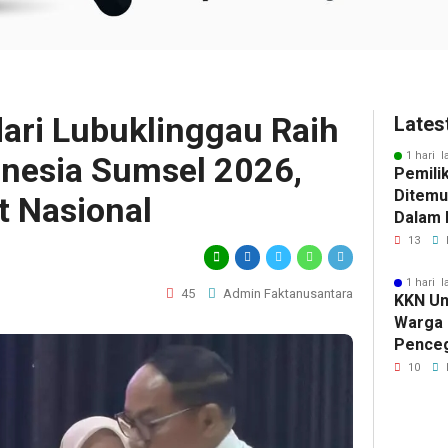
dari Lubuklinggau Raih
Lates
1 hari l
onesia Sumsel 2026,
Pemili
Ditemu
t Nasional
Dalam M
Selidik
13
Keterk
Pencur
1 hari l
45
Admin Faktanusantara
KKN Un
Warga 
Pence
Komuni
10