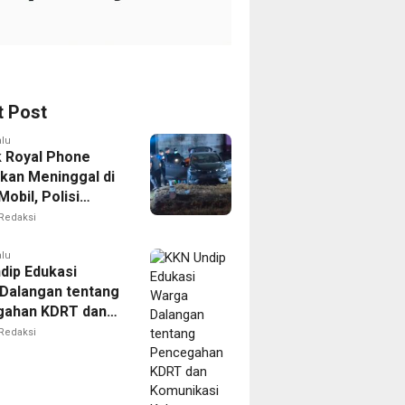
t Post
alu
k Royal Phone
kan Meninggal di
obil, Polisi
i Dugaan
Redaksi
aitan dengan
ian
alu
dip Edukasi
Dalangan tentang
gahan KDRT dan
kasi Keluarga
Redaksi