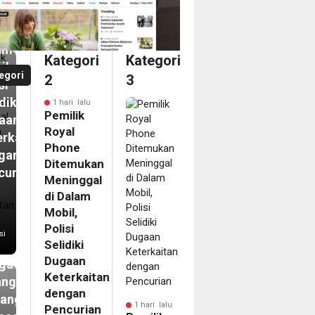
inggal
am
Kategori
Kategori
il,
egori
2
3
si
diki
1 hari lalu
Pemilik
aan
Royal
erkaitan
Phone
gan
Ditemukan
curian
Meninggal
i
di Dalam
N
Mobil,
ip
Polisi
si
Selidiki
kasi
Dugaan
ga
Keterkaitan
angan
dengan
tang
1 hari lalu
Pencurian