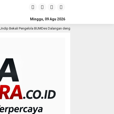
Minggu, 09 Agu 2026
BUMDes Dalangan dengan Pola Pikir Inovatif
Kepala DPMPT
2 hari lalu