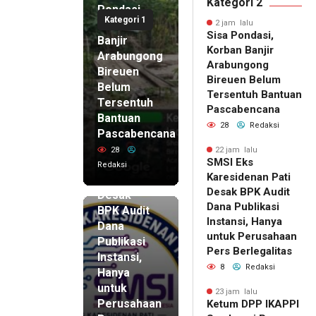
Kategori 2
Pondasi,
Kategori 1
Korban
2 jam lalu
Sisa Pondasi,
Banjir
Korban Banjir
Arabungong
Arabungong
Bireuen
Bireuen Belum
Belum
Tersentuh Bantuan
Tersentuh
Pascabencana
Bantuan
28
Redaksi
Pascabencana
22 jam lalu
SMSI Eks
28
22 jam lalu
SMSI Eks
Karesidenan
Redaksi
Karesidenan Pati
Pati
Desak BPK Audit
Desak
Dana Publikasi
BPK Audit
Instansi, Hanya
Dana
untuk Perusahaan
Publikasi
Pers Berlegalitas
Instansi,
8
Redaksi
Hanya
untuk
23 jam lalu
Perusahaan
Ketum DPP IKAPPI