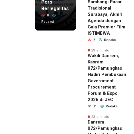
Pers
Sambangi Pasar
Tradisional
Berlegalitas
Surabaya, Akhiri
8
Agenda dengan
Redaksi
Gala Premier Film
ISTIMEWA
8
Redaksi
23 jam lalu
Wakili Danrem,
Kasrem
072/Pamungkas
Hadiri Pembukaan
Government
Procurement
Forum & Expo
2026 di JEC
11
Redaksi
23 jam lalu
Danrem
072/Pamungkas