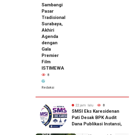
Sambangi
Pasar
Tradisional
Surabaya,
Akhiri
Agenda
dengan
Gala
Premier
Film
ISTIMEWA
8
Redaksi
alu
8
23 jam lalu
8
s Karesidenan
Ketum DPP IKAPPI
sak BPK Audit
Sambangi Pasar
likasi Instansi,
Tradisional Surabaya,
2 jam lalu
ntuk
Akhiri Agenda dengan
Sisa