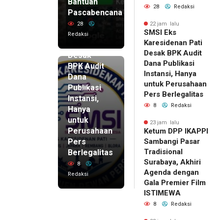
Bantuan
28
Redaksi
Pascabencana
22 jam lalu
SMSI Eks
28
22 jam lalu
SMSI Eks
Karesidenan
Redaksi
Karesidenan Pati
Pati
Desak BPK Audit
Desak
Dana Publikasi
BPK Audit
Instansi, Hanya
Dana
untuk Perusahaan
Publikasi
Pers Berlegalitas
Instansi,
8
Redaksi
Hanya
untuk
23 jam lalu
Perusahaan
Ketum DPP IKAPPI
Pers
Sambangi Pasar
Tradisional
Berlegalitas
Surabaya, Akhiri
8
Agenda dengan
Redaksi
Gala Premier Film
ISTIMEWA
8
Redaksi