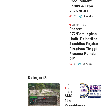
Procurement
Forum & Expo
2026 di JEC
11
Redaksi
23 jam lalu
Danrem
072/Pamungkas
Hadiri Pelantikan
Sembilan Pejabat
Pimpinan Tinggi
Pratama Pemda
DIY
6
Redaksi
Kategori 3
22
jam
lalu
SMSI
Eks
Karesidenan