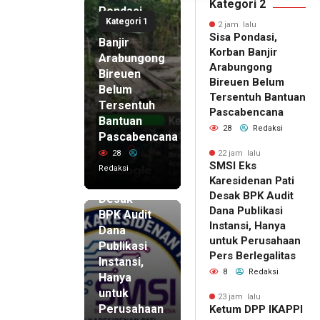
aan Pers
Gala Premier Film
Kategori 2
Pondasi,
itas
ISTIMEWA
Kategori 1
Korban
2 jam lalu
Sisa Pondasi,
Banjir
Korban Banjir
Arabungong
Arabungong
Bireuen
Bireuen Belum
Belum
Tersentuh Bantuan
Tersentuh
Pascabencana
Bantuan
28
Redaksi
Pascabencana
22 jam lalu
SMSI Eks
28
22 jam lalu
SMSI Eks
Karesidenan
Redaksi
Karesidenan Pati
Pati
Desak BPK Audit
Desak
Dana Publikasi
BPK Audit
Instansi, Hanya
Dana
untuk Perusahaan
Publikasi
Pers Berlegalitas
Instansi,
8
Redaksi
Hanya
untuk
23 jam lalu
Perusahaan
Ketum DPP IKAPPI