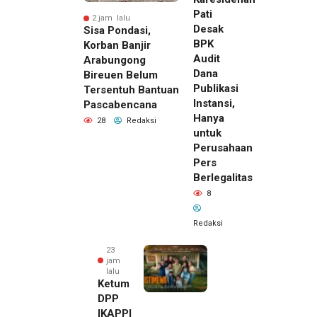
Pati
2 jam lalu
Desak
Sisa Pondasi,
BPK
Korban Banjir
Audit
Arabungong
Dana
Bireuen Belum
Publikasi
Tersentuh Bantuan
Instansi,
Pascabencana
Hanya
28
Redaksi
untuk
Perusahaan
Pers
Berlegalitas
8
Redaksi
23
jam
lalu
Ketum
DPP
IKAPPI