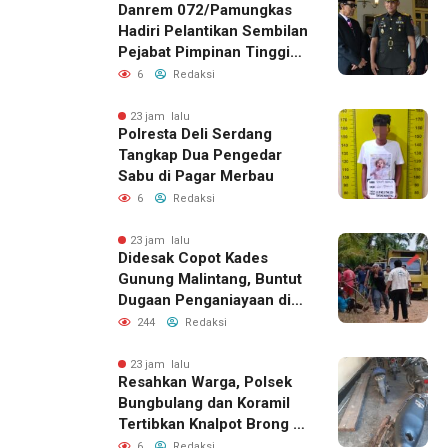
Danrem 072/Pamungkas
Hadiri Pelantikan Sembilan
Pejabat Pimpinan Tinggi
Pratama Pemda DIY
6
Redaksi
23 jam lalu
Polresta Deli Serdang
Tangkap Dua Pengedar
Sabu di Pagar Merbau
6
Redaksi
23 jam lalu
Didesak Copot Kades
Gunung Malintang, Buntut
Dugaan Penganiayaan di
Dusun Balakka Padang
244
Redaksi
Lawas
23 jam lalu
Resahkan Warga, Polsek
Bungbulang dan Koramil
Tertibkan Knalpot Brong di
Jalan Raya
6
Redaksi