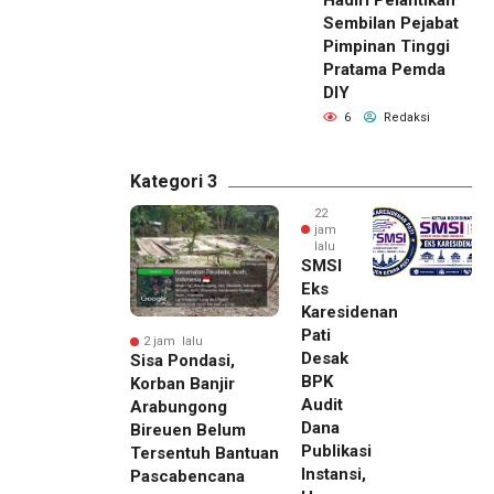
Sembilan Pejabat
Pimpinan Tinggi
Pratama Pemda
DIY
6
Redaksi
Kategori 3
22
jam
lalu
SMSI
Eks
Karesidenan
Pati
2 jam lalu
Desak
Sisa Pondasi,
BPK
Korban Banjir
Audit
Arabungong
Dana
Bireuen Belum
Publikasi
Tersentuh Bantuan
Instansi,
Pascabencana