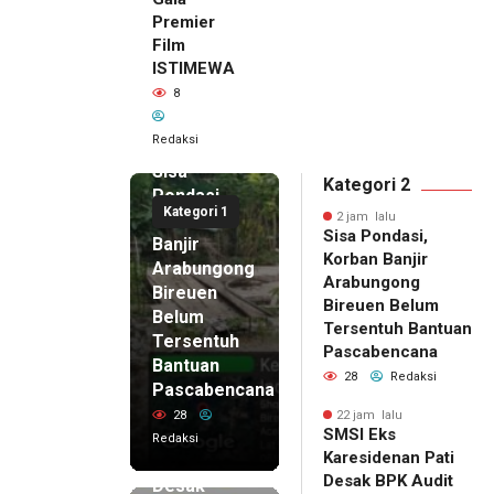
Premier
Film
ISTIMEWA
8
Redaksi
2 jam lalu
Sisa
Kategori 2
Pondasi,
Kategori 1
Korban
2 jam lalu
Sisa Pondasi,
Banjir
Korban Banjir
Arabungong
Arabungong
Bireuen
Bireuen Belum
Belum
Tersentuh Bantuan
Tersentuh
Pascabencana
Bantuan
28
Redaksi
Pascabencana
22 jam lalu
SMSI Eks
28
22 jam lalu
SMSI Eks
Karesidenan
Redaksi
Karesidenan Pati
Pati
Desak BPK Audit
Desak