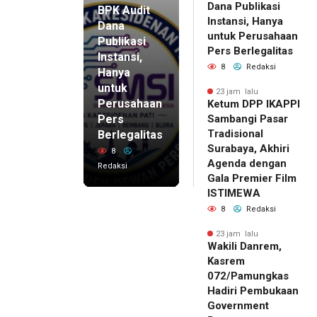
Dana Publikasi
BPK Audit
Instansi, Hanya
Dana
untuk Perusahaan
Publikasi
Pers Berlegalitas
Instansi,
8
Redaksi
Hanya
untuk
23 jam lalu
Perusahaan
Ketum DPP IKAPPI
Pers
Sambangi Pasar
Tradisional
Berlegalitas
Surabaya, Akhiri
8
Agenda dengan
Redaksi
Gala Premier Film
ISTIMEWA
8
Redaksi
23 jam lalu
Wakili Danrem,
Kasrem
072/Pamungkas
Hadiri Pembukaan
Government