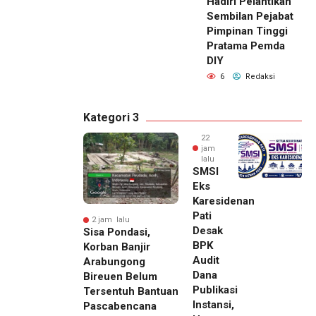
Hadiri Pelantikan
Sembilan Pejabat
Pimpinan Tinggi
Pratama Pemda
DIY
6
Redaksi
Kategori 3
22
jam
lalu
SMSI
Eks
Karesidenan
Pati
2 jam lalu
Desak
Sisa Pondasi,
BPK
Korban Banjir
Audit
Arabungong
Dana
Bireuen Belum
Publikasi
Tersentuh Bantuan
Instansi,
Pascabencana