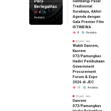
Pers
Sambangi Pasar
Tradisional
Berlegalitas
Surabaya, Akhiri
8
Agenda dengan
Redaksi
Gala Premier Film
ISTIMEWA
8
Redaksi
23 jam lalu
Wakili Danrem,
Kasrem
072/Pamungkas
Hadiri Pembukaan
Government
Procurement
Forum & Expo
2026 di JEC
11
Redaksi
23 jam lalu
Danrem
072/Pamungkas
Hadiri Pelantikan