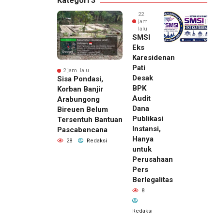
Kategori 3
22
jam
lalu
SMSI
Eks
Karesidenan
Pati
2 jam lalu
Desak
Sisa Pondasi,
BPK
Korban Banjir
Audit
Arabungong
Dana
Bireuen Belum
Publikasi
Tersentuh Bantuan
Instansi,
Pascabencana
Hanya
28
Redaksi
untuk
Perusahaan
Pers
Berlegalitas
8
Redaksi