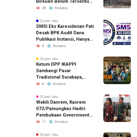
Bireuen Belum Tersentuh
Bantuan Pascabencana
28
Redaksi
22 jam lalu
SMSI Eks Karesidenan Pati
Desak BPK Audit Dana
Publikasi Instansi, Hanya
untuk Perusahaan Pers
8
Redaksi
Berlegalitas
23 jam lalu
Ketum DPP IKAPPI
Sambangi Pasar
Tradisional Surabaya,
Akhiri Agenda dengan
8
Redaksi
Gala Premier Film
ISTIMEWA
23 jam lalu
Wakili Danrem, Kasrem
072/Pamungkas Hadiri
Pembukaan Government
Procurement Forum &
11
Redaksi
Expo 2026 di JEC
23 jam lalu