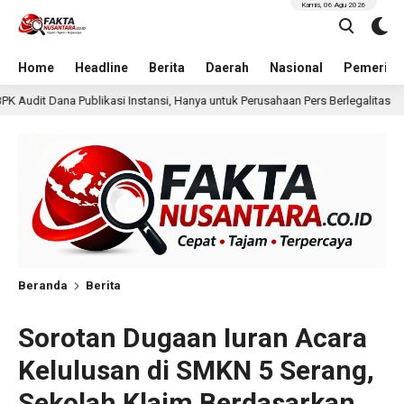
Kamis, 06 Agu 2026
Home
Headline
Berita
Daerah
Nasional
Pemerint
nsi, Hanya untuk Perusahaan Pers Berlegalitas
Ketum DPP
23 jam lalu
Beranda
Berita
Sorotan Dugaan Iuran Acara
Kelulusan di SMKN 5 Serang,
Sekolah Klaim Berdasarkan