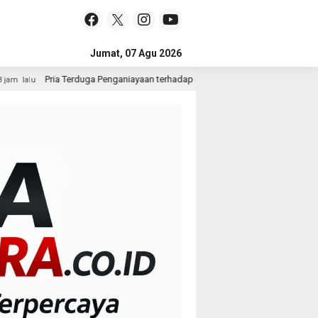
Jumat, 07 Agu 2026
enganiayaan terhadap Seorang Wanita di Medan Ditangkap Polisi
23 j