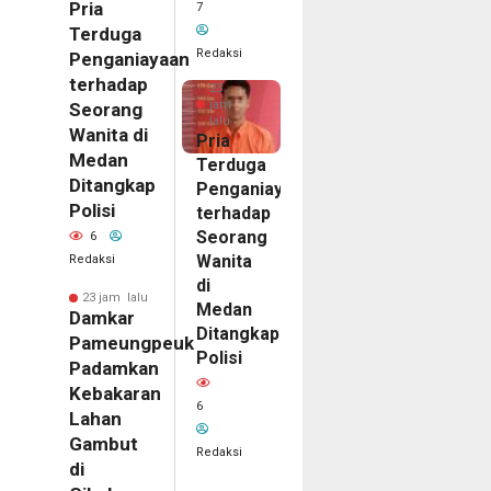
Pria
7
Terduga
Redaksi
Penganiayaan
terhadap
23
jam
Seorang
lalu
Wanita di
Pria
Medan
Terduga
Ditangkap
Penganiayaan
Polisi
terhadap
Seorang
6
Wanita
Redaksi
di
23 jam lalu
Medan
Damkar
Ditangkap
Pameungpeuk
Polisi
Padamkan
Kebakaran
6
Lahan
Gambut
Redaksi
di