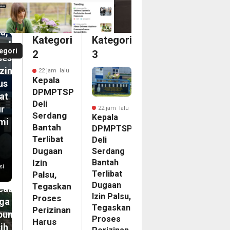
aan
u,
Kategori
Kategori
askan
egori
2
3
ses
izinan
22 jam lalu
Kepala
us
DPMPTSP
at
Deli
ur
22 jam lalu
Serdang
Kepala
mi
Bantah
DPMPTSP
Terlibat
Deli
m
Dugaan
Serdang
Bantah
pir
Izin
si
Terlibat
Palsu,
ahun
Dugaan
Tegaskan
abanjir,
Izin Palsu,
Proses
ga
Tegaskan
Perizinan
bungong
Proses
Harus
ih