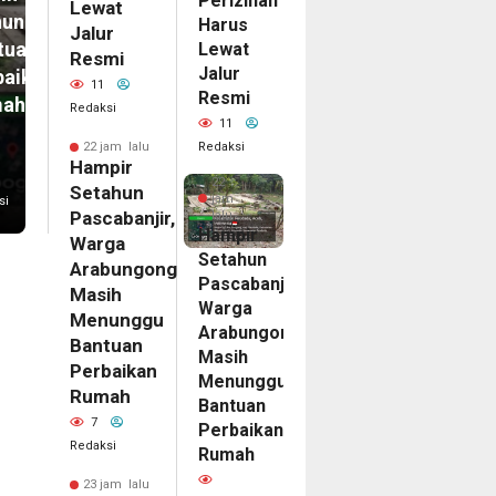
Perizinan
Lewat
unggu
Harus
Jalur
tuan
Lewat
Resmi
Jalur
baikan
11
Resmi
mah
Redaksi
11
Redaksi
22 jam lalu
Hampir
22
Setahun
jam
si
Pascabanjir,
lalu
Hampir
Warga
Setahun
Arabungong
Pascabanjir,
Masih
Warga
Menunggu
Arabungong
Bantuan
Masih
Perbaikan
Menunggu
Rumah
Bantuan
7
Perbaikan
Redaksi
Rumah
23 jam lalu