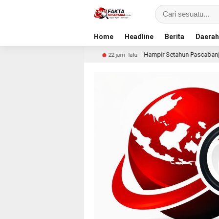
Home
Headline
Berita
Daerah
smi
Hampir Setahun Pascabanjir, Warga Arabungong Ma
22 jam lalu