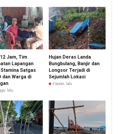
 12 Jam, Tim
Hujan Deras Landa
atan Lapangan
Bungbulang, Banjir dan
 Stamina Satgas
Longsor Terjadi di
dan Warga di
Sejumlah Lokasi
22
gan
3 bulan lalu
ja
lalu
ggu lalu
Kep
DP
Deli
Ser
Ban
Terl