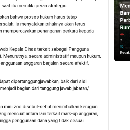
Men
saat itu memiliki peran strategis.
Ban
kan bahwa proses hukum harus tetap
Per
salah. Ia menyatakan pihaknya akan terus
Ru
an mempercayakan penanganan perkara kepada
7
 jawab Kepala Dinas terkait sebagai Pengguna
Redak
. Menurutnya, secara administratif maupun hukum,
nggunaan anggaran berjalan secara efektif,
apat dipertanggungjawabkan, baik dari sisi
menjadi bagian dari tanggung jawab jabatan,”
n mini zoo disebut-sebut menimbulkan kerugian
ang mencuat antara lain terkait mark-up anggaran,
hingga penggunaan dana yang tidak sesuai