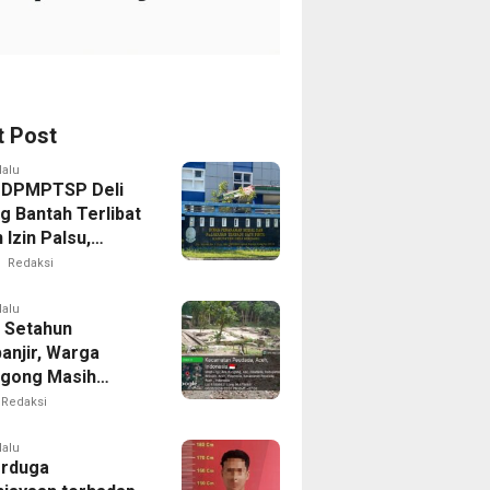
t Post
lalu
 DPMPTSP Deli
g Bantah Terlibat
Izin Palsu,
an Proses
Redaksi
nan Harus Lewat
Resmi
lalu
 Setahun
anjir, Warga
gong Masih
ggu Bantuan
Redaksi
kan Rumah
lalu
erduga