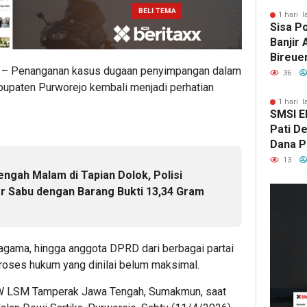
1 hari l
Sisa P
Banjir
Bireue
/ – Penanganan kasus dugaan penyimpangan dalam
Tersen
36
Pasca
upaten Purworejo kembali menjadi perhatian
1 hari l
SMSI E
Pati D
Dana Pu
Hanya 
13
Pers B
gah Malam di Tapian Dolok, Polisi
22
ja
 Sabu dengan Barang Bukti 13,34 Gram
lalu
Kep
DP
Deli
agama, hingga anggota DPRD dari berbagai partai
Ser
proses hukum yang dinilai belum maksimal.
Ban
PW LSM Tamperak Jawa Tengah, Sumakmun, saat
Terl