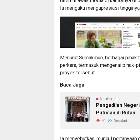
ditemui awak media di kantornya di J
Ia mengaku mengapresiasi tingginya
Menurut Sumakmun, berbagai pihak
perkara, termasuk mengenai pihak-pi
proyek tersebut.
Baca Juga
3 bulan lalu
Pengadilan Neger
Putusan di Rutan
41
Redaksi
Ia menyebutkan, muncul pertanyaan 