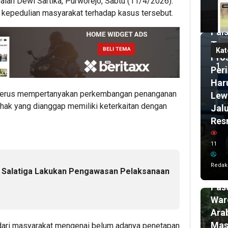
alan Dewi Sartika, Purworejo, Sabtu (11/4/2026).
Dug
 kepedulian masyarakat terhadap kasus tersebut.
Izin
Pals
Teg
Kat
Pro
1
Per
Har
 terus mempertanyakan perkembangan penanganan
Lew
hak yang dianggap memiliki keterkaitan dengan
Jal
Res
22
11
ja
lalu
Ham
Redak
i Salatiga Lakukan Pengawasan Pelaksanaan
Set
Pasc
War
Ara
Mas
dari masyarakat mengenai belum adanya penetapan