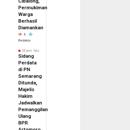
Cibalong,
Permukiman
Warga
Berhasil
Diamankan
6
Redaksi
23 jam lalu
Sidang
Perdata
di PN
Semarang
m
Ditunda,
Majelis
ala
Hakim
MPTSP
Jadwalkan
Pemanggilan
dang
Ulang
tah
BPR
ibat
Artomoro