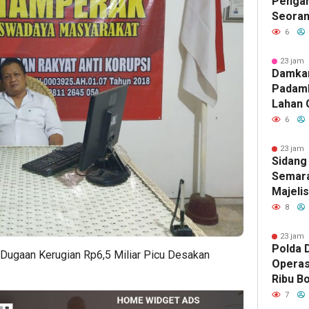
Pengan
Seoran
Medan 
6
23 jam 
Damka
Padam
Lahan 
Cibalo
6
Warga 
Diama
23 jam 
Sidang
Semara
Majeli
Pemang
8
Artom
23 jam 
Polda D
 Dugaan Kerugian Rp6,5 Miliar Picu Desakan
Operas
Ribu Bo
Berhas
7