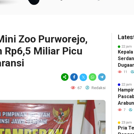
Mini Zoo Purworejo,
Lates
22 jam 
 Rp6,5 Miliar Picu
Kepala
Serdan
ransi
Dugaan 
Tegask
11
Perizi
Jalur 
22 jam 
67
Redaksi
Hampir
Pascab
Arabun
Menun
7
Perbai
23 jam 
Pria T