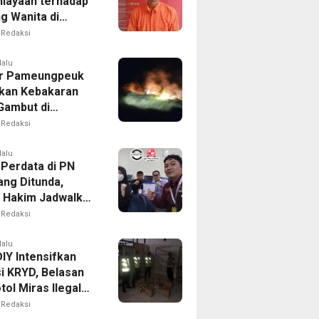
iayaan terhadap
g Wanita di
Ditangkap Polisi
Redaksi
lalu
r Pameungpeuk
kan Kebakaran
Gambut di
ng, Permukiman
Redaksi
Berhasil
nkan
lalu
 Perdata di PN
ng Ditunda,
s Hakim Jadwalkan
gilan Ulang BPR
Redaksi
oro
lalu
IY Intensifkan
i KRYD, Belasan
tol Miras Ilegal
il Diamankan
Redaksi