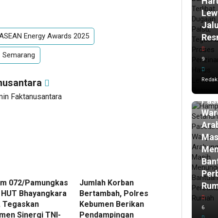
Har
Lew
Jal
 ASEAN Energy Awards 2025
Res
11
Semarang
9
ja
lalu
Ham
Redak
nusantara
Set
min Faktanusantara
Pasc
War
Ara
Mas
Men
Ban
Per
em 072/Pamungkas
Jumlah Korban
Ru
i HUT Bhayangkara
Bertambah, Polres
, Tegaskan
Kebumen Berikan
6
men Sinergi TNI-
Pendampingan