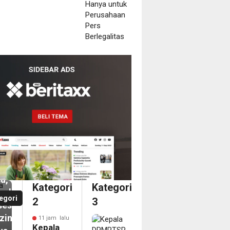
m
ala
MPTSP
dang
tah
ibat
aan
u,
Kategori
Kategori
askan
egori
2
3
ses
izinan
11 jam lalu
Kepala