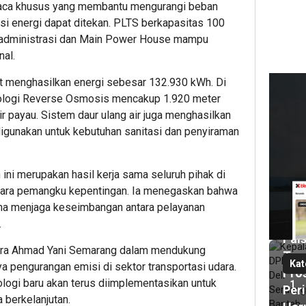
kaca khusus yang membantu mengurangi beban
i energi dapat ditekan. PLTS berkapasitas 100
 administrasi dan Main Power House mampu
nal.
11
ja
t menghasilkan energi sebesar 132.930 kWh. Di
lalu
eknologi Reverse Osmosis mencakup 1.920 meter
Kep
ir payau. Sistem daur ulang air juga menghasilkan
DP
 digunakan untuk kebutuhan sanitasi dan penyiraman
Deli
Ser
Ban
ni merupakan hasil kerja sama seluruh pihak di
Terl
 para pemangku kepentingan. Ia menegaskan bahwa
Dug
na menjaga keseimbangan antara pelayanan
Izin
.
Pals
ara Ahmad Yani Semarang dalam mendukung
Teg
Kat
 pengurangan emisi di sektor transportasi udara.
Pro
ologi baru akan terus diimplementasikan untuk
1
Per
 berkelanjutan.