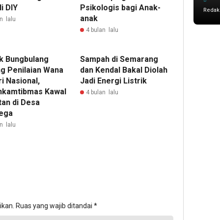
di DIY
Psikologis bagi Anak-
Redak
anak
n lalu
4 bulan lalu
k Bungbulang
Sampah di Semarang
g Penilaian Wana
dan Kendal Bakal Diolah
i Nasional,
Jadi Energi Listrik
nkamtibmas Kawal
4 bulan lalu
tan di Desa
ega
n lalu
ikan.
Ruas yang wajib ditandai
*