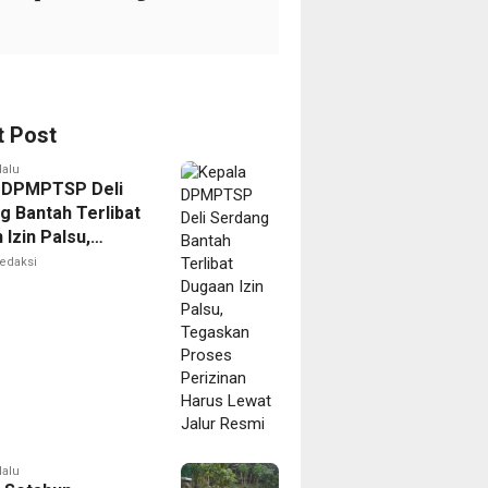
t Post
lalu
 DPMPTSP Deli
g Bantah Terlibat
Izin Palsu,
an Proses
edaksi
nan Harus Lewat
Resmi
lalu