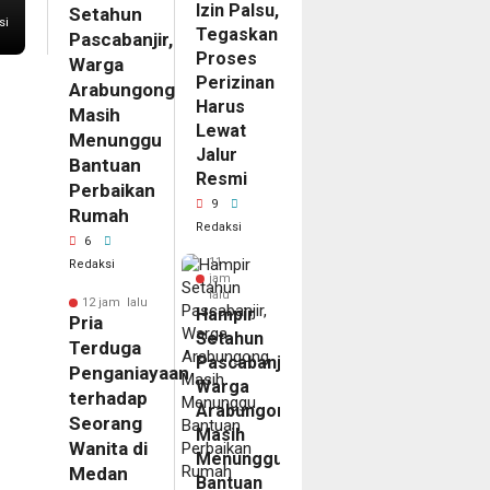
Izin Palsu,
Setahun
si
Tegaskan
Pascabanjir,
Proses
Warga
Perizinan
Arabungong
Harus
Masih
Lewat
Menunggu
Jalur
Bantuan
Resmi
Perbaikan
9
Rumah
Redaksi
6
11
Redaksi
jam
lalu
12 jam lalu
Hampir
Pria
Setahun
Terduga
Pascabanjir,
Penganiayaan
Warga
terhadap
Arabungong
Seorang
Masih
Wanita di
Menunggu
Medan
Bantuan