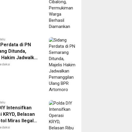
nkan
lalu
 Perdata di PN
ng Ditunda,
s Hakim Jadwalkan
gilan Ulang BPR
edaksi
oro
lalu
IY Intensifkan
i KRYD, Belasan
tol Miras Ilegal
il Diamankan
edaksi