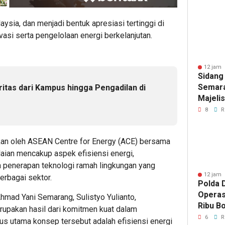
Diama
laysia, dan menjadi bentuk apresiasi tertinggi di
asi serta pengelolaan energi berkelanjutan.
12 jam 
Sidang
Semara
ritas dari Kampus hingga Pengadilan di
Majeli
Pemang
8
R
Artom
kan oleh ASEAN Centre for Energy (ACE) bersama
aian mencakup aspek efisiensi energi,
a penerapan teknologi ramah lingkungan yang
12 jam 
erbagai sektor.
Polda D
Operas
hmad Yani Semarang, Sulistyo Yulianto,
Ribu Bo
upakan hasil dari komitmen kuat dalam
Berhas
6
R
s utama konsep tersebut adalah efisiensi energi