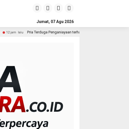
Jumat, 07 Agu 2026
erduga Penganiayaan terhadap Seorang Wanita di Medan Ditangkap Polisi