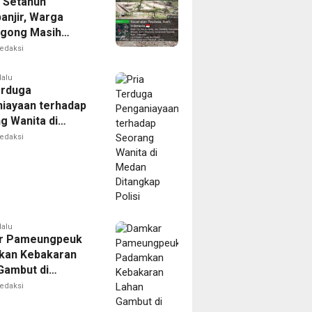
 Setahun
anjir, Warga
gong Masih
ggu Bantuan
edaksi
kan Rumah
lalu
erduga
iayaan terhadap
g Wanita di
Ditangkap Polisi
edaksi
lalu
r Pameungpeuk
kan Kebakaran
Gambut di
ng, Permukiman
edaksi
Berhasil