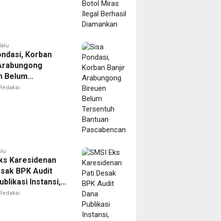
lalu
ondasi, Korban
 Arabungong
n Belum
tuh Bantuan
Redaksi
bencana
alu
ks Karesidenan
esak BPK Audit
blikasi Instansi,
untuk Perusahaan
Redaksi
erlegalitas