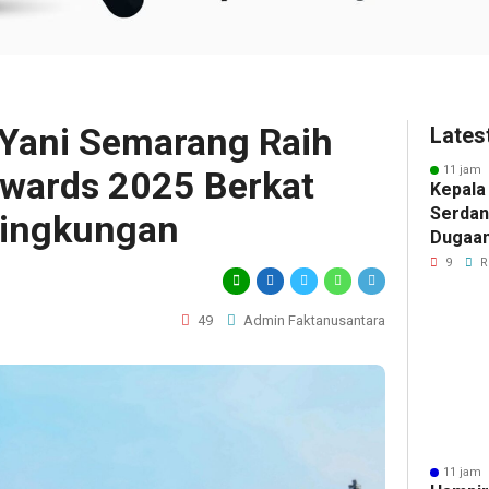
Yani Semarang Raih
Lates
11 jam 
wards 2025 Berkat
Kepala
Serdan
ingkungan
Dugaan 
Tegask
9
R
Perizi
Jalur 
49
Admin Faktanusantara
11 jam 