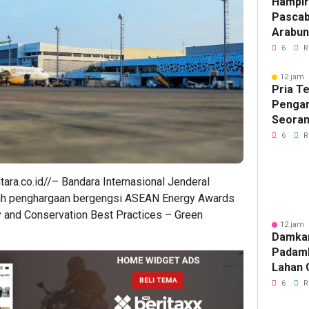
Hampir
Pascab
Arabun
Menun
6
R
Perbai
12 jam 
Pria T
Pengan
Seoran
Medan 
6
R
ara.co.id//– Bandara Internasional Jenderal
ih penghargaan bergengsi ASEAN Energy Awards
y and Conservation Best Practices – Green
12 jam 
Damka
Padam
Lahan 
Cibalo
6
R
Warga 