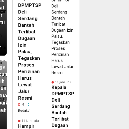
us
DPMPTSP
at
Deli
ur
Serdang
mi
Bantah
Terlibat
m
Dugaan
pir
Izin
si
Palsu,
ahun
Tegaskan
abanjir,
Proses
ga
Perizinan
bungong
Harus
ih
11 jam lalu
Lewat
Kepala
unggu
Jalur
DPMPTSP
tuan
Resmi
Deli
baikan
9
Serdang
mah
Redaksi
Bantah
Terlibat
11 jam lalu
Dugaan
Hampir