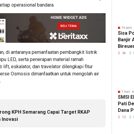
etiap operasional bandara.
16 jam 
Sisa P
Banjir
Bireue
an, di antaranya pemanfaatan pembangkit listrik
Tersen
36
Pasca
mpu LED, serta penerapan material ramah
i lift, eskalator, dan travelator dilengkapi fitur
erse Osmosis dimanfaatkan untuk mengolah air
.
1 hari l
SMSI E
Pati D
Dana Pu
orong KPH Semarang Capai Target RKAP
Hanya 
12
 Inovasi
Pers B