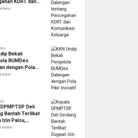
gahan KDRT dan
kasi Keluarga
edaksi
lalu
dip Bekali
lola BUMDes
an dengan Pola
novatif
edaksi
alu
 DPMPTSP Deli
g Bantah Terlibat
Izin Palsu,
an Proses
Redaksi
nan Harus Lewat