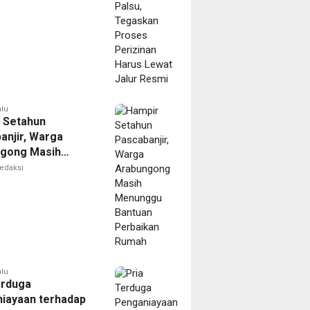
Resmi
alu
 Setahun
anjir, Warga
gong Masih
ggu Bantuan
edaksi
kan Rumah
alu
erduga
iayaan terhadap