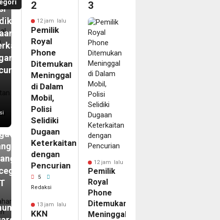
egori
2
3
si
diki
12 jam lalu
Pemilik
aan
Royal
erkaitan
Phone
gan
Ditemukan
curian
Meninggal
m
di Dalam
N
Mobil,
ip
Polisi
si
Selidiki
kasi
Dugaan
ga
Keterkaitan
angan
dengan
tang
12 jam lalu
Pencurian
cegahan
Pemilik
5
Royal
T
Redaksi
Phone
Ditemukan
13 jam lalu
unikasi
KKN
Meninggal
uarga