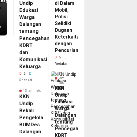
Undip
di Dalam
Edukasi
Mobil,
Polisi
Warga
Selidiki
Dalangan
si
Dugaan
tentang
Keterkaitan
Pencegahan
dengan
KDRT
Pencurian
dan
5
Komunikasi
Redaksi
Keluarga
5
13
jam
Redaksi
lalu
KKN
13 jam lalu
Undip
KKN
Edukasi
Undip
Warga
Bekali
Dalangan
Pengelola
tentang
BUMDes
Pencegahan
Dalangan
KDRT