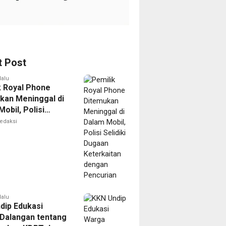
t Post
lalu
k Royal Phone
kan Meninggal di
obil, Polisi
i Dugaan
edaksi
aitan dengan
ian
lalu
dip Edukasi
Dalangan tentang