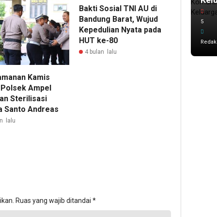
Bakti Sosial TNI AU di
Bandung Barat, Wujud
5
Kepedulian Nyata pada
HUT ke-80
Redak
4 bulan lalu
amanan Kamis
, Polsek Ampel
n Sterilisasi
a Santo Andreas
n lalu
ikan.
Ruas yang wajib ditandai
*