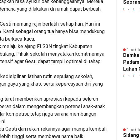
gkapkan rasa syukur dan kebanggaannya. Mereka
Seoran
rhana yang dilakukan di rumah dapat berbuah
Medan 
7
R
sti memang rajin berlatih setiap hari. Hari ini
nya. Kami sebagai orang tua hanya bisa mendukung
ta berkaca-kaca.
k melaju ke ajang FLS3N tingkat Kabupaten
1 hari l
bulang. Pihak sekolah menyatakan komitmennya
Damka
ensif agar Gesti dapat tampil optimal di tahap
Padam
Lahan 
Cibalo
kedisiplinan latihan rutin sepulang sekolah,
8
R
Warga 
 gaya yang khas, serta kepercayaan diri yang
Diama
 turut memberikan apresiasi kepada seluruh
erperan dalam mengembangkan potensi anak-anak.
dar kompetisi, tetapi juga sarana membangun
ni.
da Gesti dan rekan-rekannya agar mampu kembali
1 hari l
Sidang
 lebih tinggi serta membawa nama baik