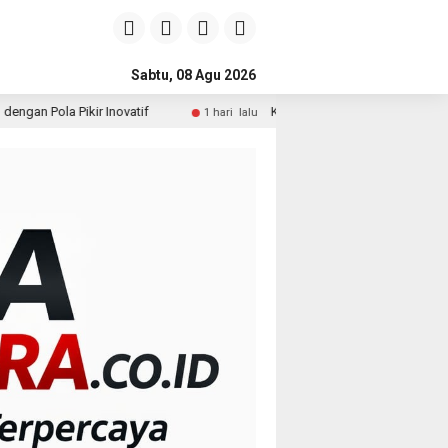
Sabtu, 08 Agu 2026
if
Kepala DPMPTSP Deli Serdang Bantah Terlibat Dugaan I
1 hari lalu