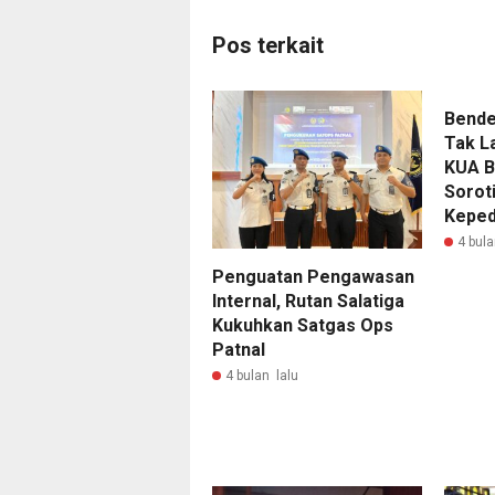
Pos terkait
Bende
Tak La
KUA B
Sorot
Keped
4 bula
Penguatan Pengawasan
Internal, Rutan Salatiga
Kukuhkan Satgas Ops
Patnal
4 bulan lalu