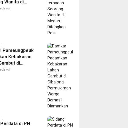
g Wanita di
Ditangkap Polisi
edaksi
alu
r Pameungpeuk
kan Kebakaran
Gambut di
ng, Permukiman
edaksi
Berhasil
nkan
alu
 Perdata di PN