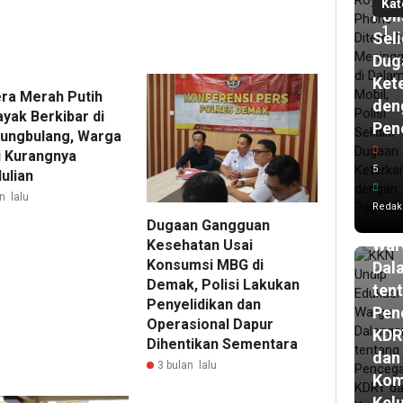
Kat
Poli
1
Seli
Dug
Ket
ra Merah Putih
den
yak Berkibar di
Pen
13
ungbulang, Warga
ja
i Kurangnya
lalu
5
ulian
KK
Und
n lalu
Redak
Edu
Dugaan Gangguan
War
Kesehatan Usai
Konsumsi MBG di
Dal
Demak, Polisi Lakukan
ten
Penyelidikan dan
Pen
Operasional Dapur
KDR
Dihentikan Sementara
dan
3 bulan lalu
Kom
Kel