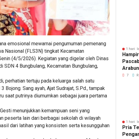
Jalur 
Suasana emosional mewarnai pengumuman pemenang
1 hari l
wa Nasional (FLS3N) tingkat Kecamatan
Hampir
nin (4/5/2026). Kegiatan yang digelar oleh Dinas
Pascab
 di SDN 4 Bungbulang, Kecamatan Bungbulang,
Arabun
Menun
7
R
, perhatian tertuju pada keluarga salah satu
Perbai
 3 Bojong. Sang ayah, Ajat Sudrajat, S.Pd., tampak
 saat putrinya diumumkan sebagai juara pertama
ah Gesti menunjukkan kemampuan seni yang
peserta lain dari berbagai sekolah di wilayah
1 hari l
asil dari latihan yang konsisten serta kesungguhan
Pria T
Pengan