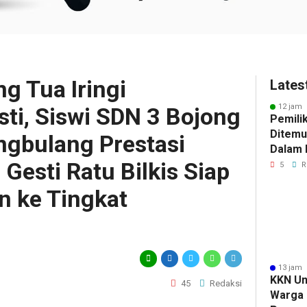
g Tua Iringi
Lates
12 jam 
i, Siswi SDN 3 Bojong
Pemili
Ditemu
gbulang Prestasi
Dalam M
esti Ratu Bilkis Siap
Selidik
5
R
Keterk
n ke Tingkat
Pencur
13 jam 
KKN Un
45
Redaksi
Warga 