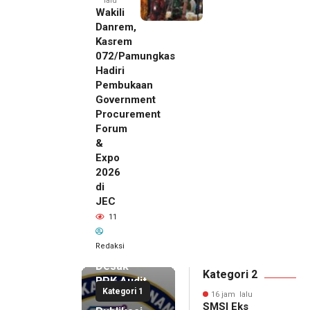
lalu
Wakili
Danrem,
Kasrem
072/Pamungkas
Hadiri
Pembukaan
Government
Procurement
Forum
&
Expo
2026
di
JEC
16 jam lalu
11
SMSI Eks
Karesidenan
Redaksi
Pati
Desak
Kategori 2
BPK Audit
Kategori 1
Dana
16 jam lalu
SMSI Eks