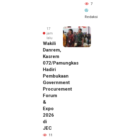
7
Redaksi
17
jam
lalu
Wakili
Danrem,
Kasrem
072/Pamungkas
Hadiri
Pembukaan
Government
Procurement
Forum
&
Expo
2026
di
JEC
16 jam lalu
11
SMSI Eks