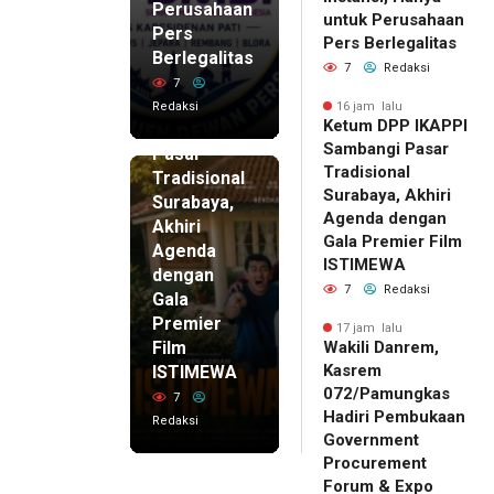
Perusahaan
untuk Perusahaan
Pers
16 jam lalu
Pers Berlegalitas
Ketum
Berlegalitas
7
Redaksi
DPP
7
IKAPPI
Redaksi
16 jam lalu
Ketum DPP IKAPPI
Sambangi
Sambangi Pasar
Pasar
Tradisional
Tradisional
Surabaya, Akhiri
Surabaya,
Agenda dengan
Akhiri
Gala Premier Film
Agenda
ISTIMEWA
dengan
7
Redaksi
Gala
Premier
17 jam lalu
Film
Wakili Danrem,
Kasrem
ISTIMEWA
072/Pamungkas
7
Hadiri Pembukaan
Redaksi
Government
Procurement
Forum & Expo