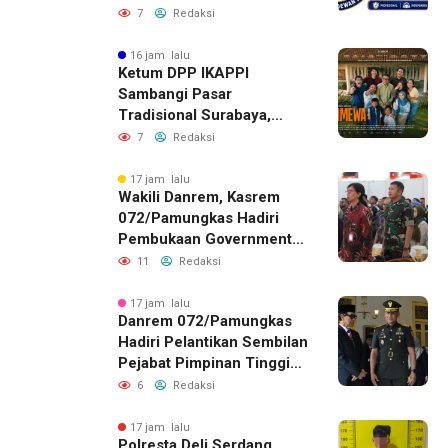
untuk Perusahaan Pers
7
Redaksi
Berlegalitas
16 jam lalu
Ketum DPP IKAPPI
Sambangi Pasar
Tradisional Surabaya,
Akhiri Agenda dengan
7
Redaksi
Gala Premier Film
ISTIMEWA
17 jam lalu
Wakili Danrem, Kasrem
072/Pamungkas Hadiri
Pembukaan Government
Procurement Forum &
11
Redaksi
Expo 2026 di JEC
17 jam lalu
Danrem 072/Pamungkas
Hadiri Pelantikan Sembilan
Pejabat Pimpinan Tinggi
Pratama Pemda DIY
6
Redaksi
17 jam lalu
Polresta Deli Serdang