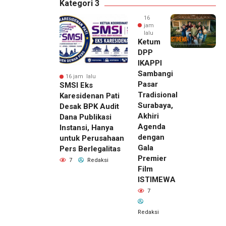
Kategori 3
16
jam
lalu
Ketum
DPP
IKAPPI
Sambangi
16 jam lalu
Pasar
SMSI Eks
Tradisional
Karesidenan Pati
Surabaya,
Desak BPK Audit
Akhiri
Dana Publikasi
Agenda
Instansi, Hanya
dengan
untuk Perusahaan
Gala
Pers Berlegalitas
Premier
7
Redaksi
Film
ISTIMEWA
7
Redaksi