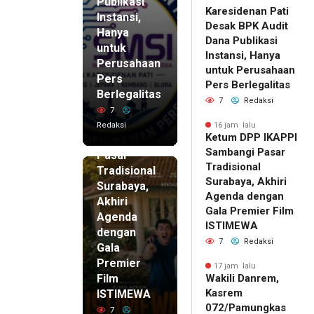
Publikasi
Karesidenan Pati
Instansi,
Desak BPK Audit
Hanya
Dana Publikasi
untuk
Instansi, Hanya
Perusahaan
untuk Perusahaan
Pers
16 jam lalu
Pers Berlegalitas
Ketum
Berlegalitas
7
Redaksi
DPP
7
IKAPPI
Redaksi
16 jam lalu
Ketum DPP IKAPPI
Sambangi
Sambangi Pasar
Pasar
Tradisional
Tradisional
Surabaya, Akhiri
Surabaya,
Agenda dengan
Akhiri
Gala Premier Film
Agenda
ISTIMEWA
dengan
7
Redaksi
Gala
Premier
17 jam lalu
Film
Wakili Danrem,
Kasrem
ISTIMEWA
072/Pamungkas
7