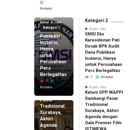
Karesidenan
Redaksi
Pati
Desak
Kategori 2
BPK Audit
Kategori 1
Dana
16 jam lalu
SMSI Eks
Publikasi
Karesidenan Pati
Instansi,
Desak BPK Audit
Hanya
Dana Publikasi
untuk
Instansi, Hanya
Perusahaan
untuk Perusahaan
Pers
16 jam lalu
Pers Berlegalitas
Ketum
Berlegalitas
7
Redaksi
DPP
7
IKAPPI
Redaksi
16 jam lalu
Ketum DPP IKAPPI
Sambangi
Sambangi Pasar
Pasar
Tradisional
Tradisional
Surabaya, Akhiri
Surabaya,
Agenda dengan
Akhiri
Gala Premier Film
Agenda
ISTIMEWA