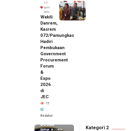
17
jam
lalu
Wakili
Danrem,
Kasrem
072/Pamungkas
Hadiri
Pembukaan
Government
Procurement
Forum
&
Expo
2026
di
JEC
16 jam lalu
11
SMSI Eks
Karesidenan
Redaksi
Pati
Desak
Kategori 2
BPK Audit