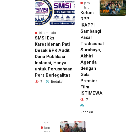
jam
lalu
Ketum
DPP
IKAPPI
Sambangi
16 jam lalu
Pasar
SMSI Eks
Tradisional
Karesidenan Pati
Surabaya,
Desak BPK Audit
Akhiri
Dana Publikasi
Agenda
Instansi, Hanya
dengan
untuk Perusahaan
Gala
Pers Berlegalitas
Premier
7
Redaksi
Film
ISTIMEWA
7
Redaksi
17
jam