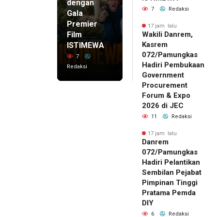
dengan
7
Redaksi
Gala
Premier
17 jam lalu
Film
Wakili Danrem,
Kasrem
ISTIMEWA
072/Pamungkas
7
Hadiri Pembukaan
Redaksi
Government
Procurement
Forum & Expo
2026 di JEC
11
Redaksi
17 jam lalu
Danrem
072/Pamungkas
Hadiri Pelantikan
Sembilan Pejabat
Pimpinan Tinggi
Pratama Pemda
DIY
6
Redaksi