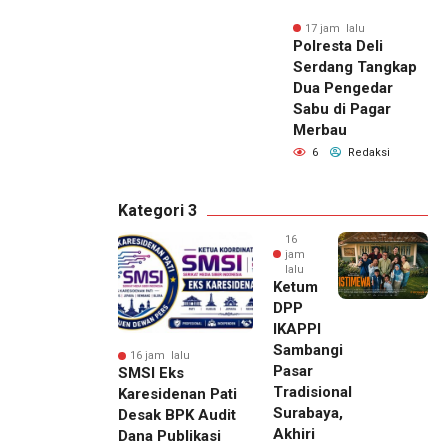
17 jam lalu
Polresta Deli
Serdang Tangkap
Dua Pengedar
Sabu di Pagar
Merbau
6
Redaksi
Kategori 3
16
jam
lalu
Ketum
DPP
IKAPPI
Sambangi
16 jam lalu
Pasar
SMSI Eks
Tradisional
Karesidenan Pati
Surabaya,
Desak BPK Audit
Akhiri
Dana Publikasi