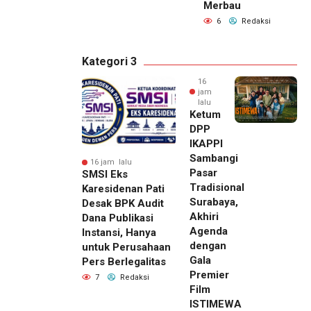
Merbau
6
Redaksi
Kategori 3
16
jam
lalu
Ketum
DPP
IKAPPI
Sambangi
16 jam lalu
Pasar
SMSI Eks
Tradisional
Karesidenan Pati
Surabaya,
Desak BPK Audit
Akhiri
Dana Publikasi
Agenda
Instansi, Hanya
dengan
untuk Perusahaan
Gala
Pers Berlegalitas
Premier
7
Redaksi
Film
ISTIMEWA