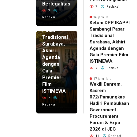
Ketum
Berlegalitas
7
Redaksi
DPP
7
IKAPPI
Redaksi
16 jam lalu
Ketum DPP IKAPPI
Sambangi
Sambangi Pasar
Pasar
Tradisional
Tradisional
Surabaya, Akhiri
Surabaya,
Agenda dengan
Akhiri
Gala Premier Film
Agenda
ISTIMEWA
dengan
7
Redaksi
Gala
Premier
17 jam lalu
Film
Wakili Danrem,
Kasrem
ISTIMEWA
072/Pamungkas
7
Hadiri Pembukaan
Redaksi
Government
Procurement
Forum & Expo
2026 di JEC
11
Redaksi