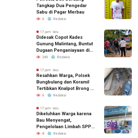
Tangkap Dua Pengedar
Sabu di Pagar Merbau
6
Redaksi
17 jam lalu
Didesak Copot Kades
Gunung Malintang, Buntut
Dugaan Penganiayaan di
Dusun Balakka Padang
240
Redaksi
Lawas
17 jam lalu
Resahkan Warga, Polsek
Bungbulang dan Koramil
Tertibkan Knalpot Brong di
Jalan Raya
6
Redaksi
17 jam lalu
Dikeluhkan Warga karena
Bau Menyengat,
Pengelolaan Limbah SPPG
Bandung Wonosegoro 2 di
8
Redaksi