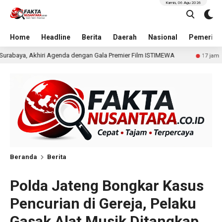
Kamis, 06 Agu 2026
Home
Headline
Berita
Daerah
Nasional
Pemerint
ngan Gala Premier Film ISTIMEWA
Wakili Danrem, Kasre
17 jam lalu
Beranda
Berita
Polda Jateng Bongkar Kasus
Pencurian di Gereja, Pelaku
Gasak Alat Musik Ditangkap