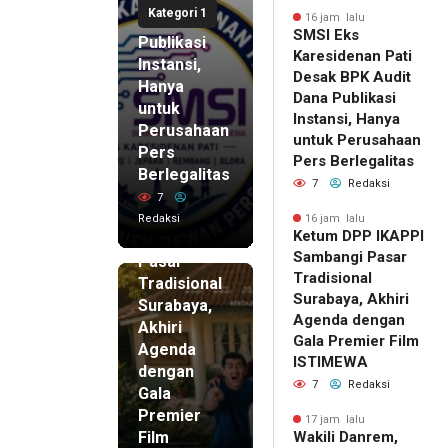
Kategori 1
Dana
16 jam lalu
SMSI Eks
Publikasi
Karesidenan Pati
Instansi,
Desak BPK Audit
Hanya
Dana Publikasi
untuk
Instansi, Hanya
Perusahaan
untuk Perusahaan
Pers
16 jam lalu
Pers Berlegalitas
Ketum
Berlegalitas
7
Redaksi
DPP
7
IKAPPI
Redaksi
16 jam lalu
Ketum DPP IKAPPI
Sambangi
Sambangi Pasar
Pasar
Tradisional
Tradisional
Surabaya, Akhiri
Surabaya,
Agenda dengan
Akhiri
Gala Premier Film
Agenda
ISTIMEWA
dengan
7
Redaksi
Gala
Premier
17 jam lalu
Film
Wakili Danrem,