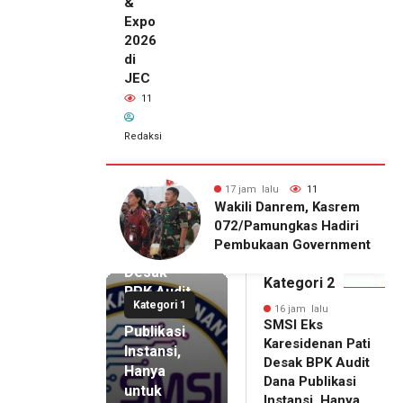
&
Expo
2026
di
JEC
11
Redaksi
alu
7
17 jam lalu
11
16 jam lalu
DPP IKAPPI
Wakili Danrem, Kasrem
SMSI Eks
i Pasar
072/Pamungkas Hadiri
Karesidenan
onal Surabaya,
Pembukaan Government
Pati
Agenda dengan
Procurement Forum &
Desak
emier Film
Expo 2026 di JEC
Kategori 2
BPK Audit
WA
Kategori 1
Dana
16 jam lalu
SMSI Eks
Publikasi
Karesidenan Pati
Instansi,
Desak BPK Audit
Hanya
Dana Publikasi
untuk
Instansi, Hanya