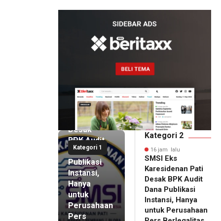
Boyolali Disorot
16 jam lalu
SMSI Eks
Karesidenan
Pati
Desak
Kategori 2
BPK Audit
Kategori 1
Dana
16 jam lalu
SMSI Eks
Publikasi
Karesidenan Pati
Instansi,
Desak BPK Audit
Hanya
Dana Publikasi
untuk
Instansi, Hanya
Perusahaan
untuk Perusahaan
Pers
16 jam lalu
Pers Berlegalitas