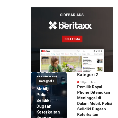
Artomoro
18 jam lalu
Pemilik
Royal
Phone
Ditemukan
Kategori 2
Meninggal
Kategori 1
di Dalam
18 jam lalu
Pemilik Royal
Mobil,
Phone Ditemukan
Polisi
Meninggal di
Selidiki
Dalam Mobil, Polisi
Dugaan
Selidiki Dugaan
Keterkaitan
Keterkaitan
dengan