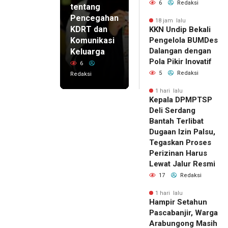
6
Redaksi
tentang
Pencegahan
18 jam lalu
KDRT dan
KKN Undip Bekali
Komunikasi
Pengelola BUMDes
Dalangan dengan
Keluarga
Pola Pikir Inovatif
6
5
Redaksi
Redaksi
1 hari lalu
Kepala DPMPTSP
Deli Serdang
Bantah Terlibat
Dugaan Izin Palsu,
Tegaskan Proses
Perizinan Harus
Lewat Jalur Resmi
17
Redaksi
1 hari lalu
Hampir Setahun
Pascabanjir, Warga
Arabungong Masih