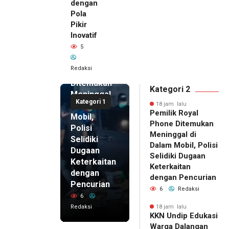
dengan
Pola
Pikir
Inovatif
18 jam lalu
5
Pemilik
Royal
Redaksi
Phone
Ditemukan
Kategori 2
Meninggal
Kategori 1
di Dalam
18 jam lalu
Pemilik Royal
Mobil,
Phone Ditemukan
Polisi
Meninggal di
Selidiki
Dalam Mobil, Polisi
Dugaan
Selidiki Dugaan
Keterkaitan
Keterkaitan
dengan
dengan Pencurian
Pencurian
6
Redaksi
6
Redaksi
18 jam lalu
KKN Undip Edukasi
18 jam lalu
Warga Dalangan
KKN