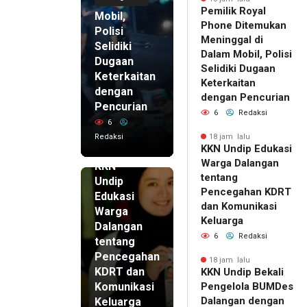
di Dalam
Pemilik Royal
Mobil,
Phone Ditemukan
Polisi
Meninggal di
Selidiki
Dalam Mobil, Polisi
Dugaan
Selidiki Dugaan
Keterkaitan
Keterkaitan
dengan
dengan Pencurian
Pencurian
6
Redaksi
6
Redaksi
18 jam lalu
KKN Undip Edukasi
18 jam lalu
Warga Dalangan
KKN
tentang
Undip
Pencegahan KDRT
Edukasi
dan Komunikasi
Warga
Keluarga
Dalangan
6
Redaksi
tentang
Pencegahan
18 jam lalu
KDRT dan
KKN Undip Bekali
Komunikasi
Pengelola BUMDes
Dalangan dengan
Keluarga