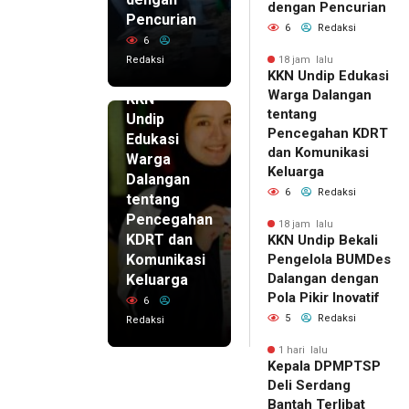
dengan Pencurian
Pencurian
6
Redaksi
6
Redaksi
18 jam lalu
KKN Undip Edukasi
18 jam lalu
Warga Dalangan
KKN
tentang
Undip
Pencegahan KDRT
Edukasi
dan Komunikasi
Warga
Keluarga
Dalangan
6
Redaksi
tentang
Pencegahan
18 jam lalu
KDRT dan
KKN Undip Bekali
Komunikasi
Pengelola BUMDes
Dalangan dengan
Keluarga
Pola Pikir Inovatif
6
5
Redaksi
Redaksi
1 hari lalu
Kepala DPMPTSP
Deli Serdang
Bantah Terlibat