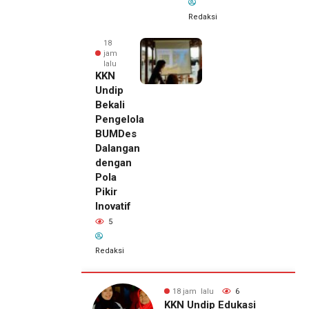
Redaksi
18
jam
lalu
KKN
Undip
Bekali
Pengelola
BUMDes
Dalangan
dengan
Pola
Pikir
Inovatif
5
Redaksi
alu
6
18 jam lalu
5
18 jam lalu
ip Edukasi
KKN Undip Bekali