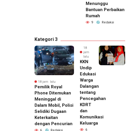
Menunggu
Bantuan Perbaikan
Rumah
9
Redaksi
Kategori 3
18
jam
lalu
KKN
Undip
Edukasi
Warga
18 jam lalu
Dalangan
Pemilik Royal
tentang
Phone Ditemukan
Pencegahan
Meninggal di
KDRT
Dalam Mobil, Polisi
dan
Selidiki Dugaan
Komunikasi
Keterkaitan
Keluarga
dengan Pencurian
6
6
Redaksi