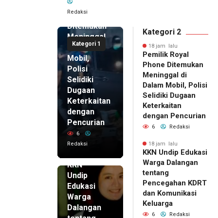
Royal
Redaksi
Phone
Ditemukan
Kategori 2
Meninggal
Kategori 1
di Dalam
18 jam lalu
Pemilik Royal
Mobil,
Phone Ditemukan
Polisi
Meninggal di
Selidiki
Dalam Mobil, Polisi
Dugaan
Selidiki Dugaan
Keterkaitan
Keterkaitan
dengan
dengan Pencurian
Pencurian
6
Redaksi
6
Redaksi
18 jam lalu
KKN Undip Edukasi
18 jam lalu
Warga Dalangan
KKN
tentang
Undip
Pencegahan KDRT
Edukasi
dan Komunikasi
Warga
Keluarga
Dalangan
6
Redaksi