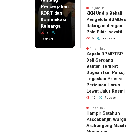
tentang
Pencegahan
18 jam lalu
KDRT dan
KKN Undip Bekali
Komunikasi
Pengelola BUMDes
Dalangan dengan
Keluarga
Pola Pikir Inovatif
6
5
Redaksi
Redaksi
1 hari lalu
Kepala DPMPTSP
Deli Serdang
Bantah Terlibat
Dugaan Izin Palsu,
Tegaskan Proses
Perizinan Harus
Lewat Jalur Resmi
17
Redaksi
1 hari lalu
Hampir Setahun
Pascabanjir, Warga
Arabungong Masih
Menunggu