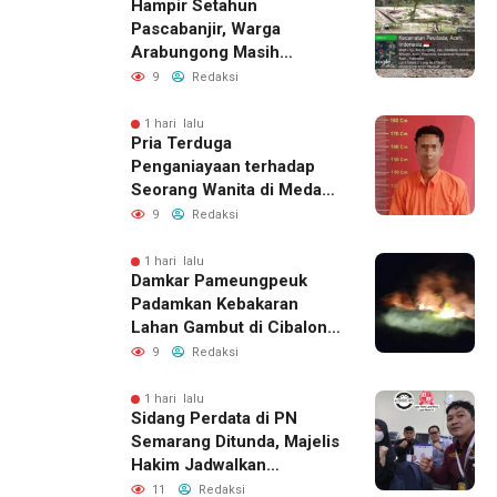
Hampir Setahun
Pascabanjir, Warga
Arabungong Masih
Menunggu Bantuan
9
Redaksi
Perbaikan Rumah
1 hari lalu
Pria Terduga
Penganiayaan terhadap
Seorang Wanita di Medan
Ditangkap Polisi
9
Redaksi
1 hari lalu
Damkar Pameungpeuk
Padamkan Kebakaran
Lahan Gambut di Cibalong,
Permukiman Warga
9
Redaksi
Berhasil Diamankan
1 hari lalu
Sidang Perdata di PN
Semarang Ditunda, Majelis
Hakim Jadwalkan
Pemanggilan Ulang BPR
11
Redaksi