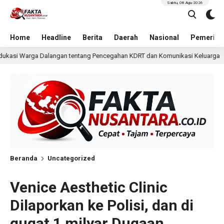
Sabtu, 08 Agu 2026
Home
Headline
Berita
Daerah
Nasional
Pemerint
Pencegahan KDRT dan Komunikasi Keluarga
KKN Undip B
18 jam lalu
Beranda
Uncategorized
Venice Aesthetic Clinic
Dilaporkan ke Polisi, dan di
gugat 1 milyar Dugaan