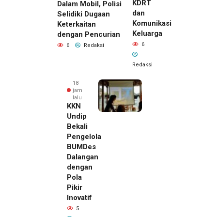
KDRT
Dalam Mobil, Polisi
dan
Selidiki Dugaan
Komunikasi
Keterkaitan
Keluarga
dengan Pencurian
6
6
Redaksi
Redaksi
18
jam
lalu
KKN
Undip
Bekali
Pengelola
BUMDes
Dalangan
dengan
Pola
Pikir
Inovatif
18 jam lalu
5
Pemilik