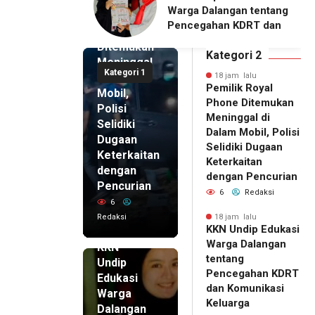
Pemilik
alangan tentang
Pengelola BUMDes
Royal
ahan KDRT dan
Dalangan dengan Pola
Phone
asi Keluarga
Pikir Inovatif
Ditemukan
Kategori 2
Meninggal
Kategori 1
di Dalam
18 jam lalu
Pemilik Royal
Mobil,
Phone Ditemukan
Polisi
Meninggal di
Selidiki
Dalam Mobil, Polisi
Dugaan
Selidiki Dugaan
Keterkaitan
Keterkaitan
dengan
dengan Pencurian
Pencurian
6
Redaksi
6
Redaksi
18 jam lalu
KKN Undip Edukasi
18 jam lalu
Warga Dalangan
KKN
tentang
Undip
Pencegahan KDRT
Edukasi
dan Komunikasi
Warga
Keluarga
Dalangan