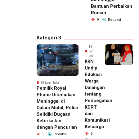
Bantuan Perbaikan
Rumah
9
Redaksi
Kategori 3
18
jam
lalu
KKN
Undip
Edukasi
Warga
18 jam lalu
Dalangan
Pemilik Royal
tentang
Phone Ditemukan
Pencegahan
Meninggal di
KDRT
Dalam Mobil, Polisi
dan
Selidiki Dugaan
Komunikasi
Keterkaitan
Keluarga
dengan Pencurian
6
6
Redaksi