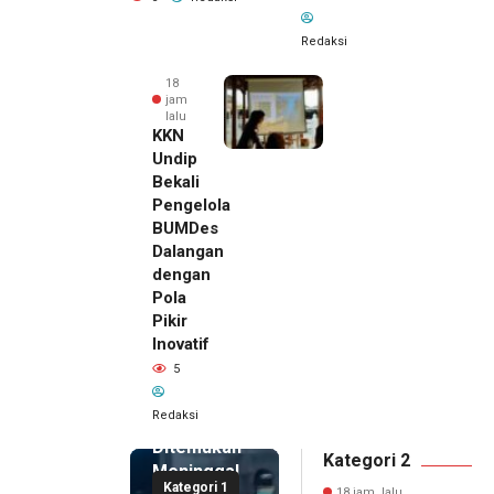
Redaksi
18
jam
lalu
KKN
Undip
Bekali
Pengelola
BUMDes
Dalangan
dengan
Pola
Pikir
Inovatif
18 jam lalu
5
Pemilik
Royal
Redaksi
Phone
Ditemukan
Kategori 2
Meninggal
Kategori 1
18 jam lalu