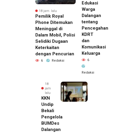
Edukasi
Warga
18 jam lalu
Dalangan
Pemilik Royal
tentang
Phone Ditemukan
Pencegahan
Meninggal di
KDRT
Dalam Mobil, Polisi
dan
Selidiki Dugaan
Komunikasi
Keterkaitan
Keluarga
dengan Pencurian
6
6
Redaksi
Redaksi
18
jam
lalu
KKN
Undip
Bekali
Pengelola
BUMDes
Dalangan