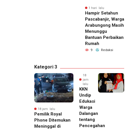
1 hari lalu
Hampir Setahun
Pascabanjir, Warga
Arabungong Masih
Menunggu
Bantuan Perbaikan
Rumah
9
Redaksi
Kategori 3
18
jam
lalu
KKN
Undip
Edukasi
Warga
18 jam lalu
Dalangan
Pemilik Royal
tentang
Phone Ditemukan
Pencegahan
Meninggal di