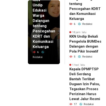
tentang
Undip
Pencegahan KDRT
Edukasi
dan Komunikasi
Warga
Keluarga
Dalangan
6
Redaksi
tentang
Pencegahan
18 jam lalu
KDRT dan
KKN Undip Bekali
Komunikasi
Pengelola BUMDes
Dalangan dengan
Keluarga
Pola Pikir Inovatif
6
5
Redaksi
Redaksi
1 hari lalu
Kepala DPMPTSP
Deli Serdang
Bantah Terlibat
Dugaan Izin Palsu,
Tegaskan Proses
Perizinan Harus
Lewat Jalur Resmi
17
Redaksi