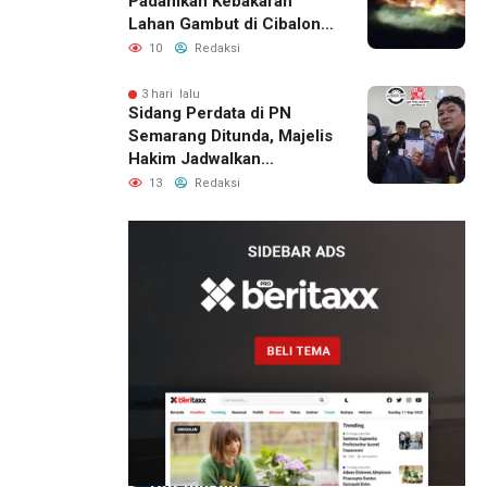
Padamkan Kebakaran
Lahan Gambut di Cibalong,
Permukiman Warga
10
Redaksi
Berhasil Diamankan
3 hari lalu
Sidang Perdata di PN
Semarang Ditunda, Majelis
Hakim Jadwalkan
Pemanggilan Ulang BPR
13
Redaksi
Artomoro
2 hari lalu
Pemilik
Royal
Phone
Ditemukan