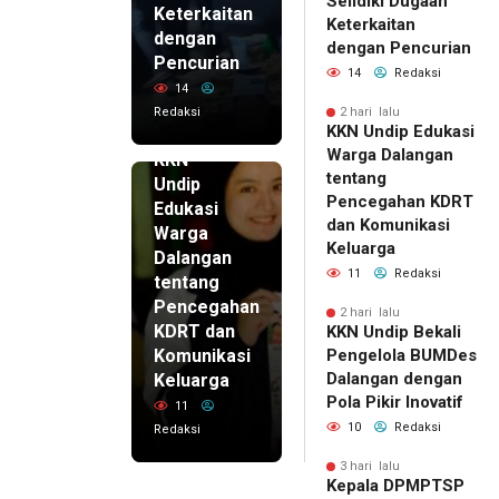
Selidiki Dugaan
Keterkaitan
Keterkaitan
dengan
dengan Pencurian
Pencurian
14
Redaksi
14
Redaksi
2 hari lalu
KKN Undip Edukasi
2 hari lalu
Warga Dalangan
KKN
tentang
Undip
Pencegahan KDRT
Edukasi
dan Komunikasi
Warga
Keluarga
Dalangan
11
Redaksi
tentang
Pencegahan
2 hari lalu
KDRT dan
KKN Undip Bekali
Komunikasi
Pengelola BUMDes
Dalangan dengan
Keluarga
Pola Pikir Inovatif
11
10
Redaksi
Redaksi
3 hari lalu
Kepala DPMPTSP