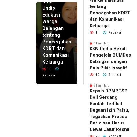
Warga Dalangan
KKN
tentang
Undip
Pencegahan KDRT
Edukasi
dan Komunikasi
Warga
Keluarga
Dalangan
11
Redaksi
tentang
Pencegahan
2 hari lalu
KDRT dan
KKN Undip Bekali
Komunikasi
Pengelola BUMDes
Dalangan dengan
Keluarga
Pola Pikir Inovatif
11
10
Redaksi
Redaksi
3 hari lalu
Kepala DPMPTSP
Deli Serdang
Bantah Terlibat
Dugaan Izin Palsu,
Tegaskan Proses
Perizinan Harus
Lewat Jalur Resmi
25
Redaksi