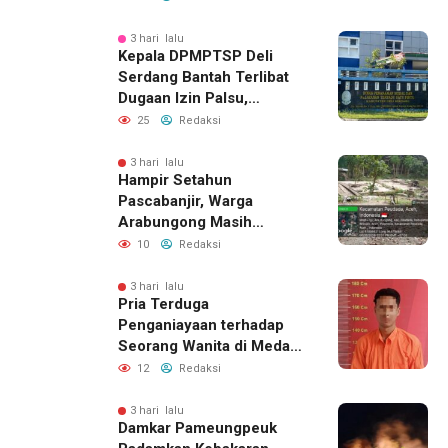
3 hari lalu
Kepala DPMPTSP Deli
Serdang Bantah Terlibat
Dugaan Izin Palsu,
Tegaskan Proses
25
Redaksi
Perizinan Harus Lewat
Jalur Resmi
3 hari lalu
Hampir Setahun
Pascabanjir, Warga
Arabungong Masih
Menunggu Bantuan
10
Redaksi
Perbaikan Rumah
3 hari lalu
Pria Terduga
Penganiayaan terhadap
Seorang Wanita di Medan
Ditangkap Polisi
12
Redaksi
3 hari lalu
Damkar Pameungpeuk