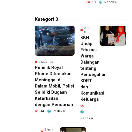
10
Redaksi
Kategori 3
2 hari
lalu
KKN
Undip
Edukasi
Warga
Dalangan
2 hari lalu
Pemilik Royal
tentang
Phone Ditemukan
Pencegahan
Meninggal di
KDRT
Dalam Mobil, Polisi
dan
Selidiki Dugaan
Komunikasi
Keterkaitan
Keluarga
dengan Pencurian
11
14
Redaksi
Redaksi
2 hari