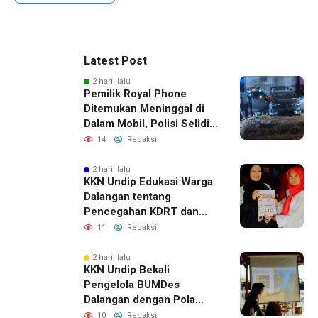
Latest Post
2 hari lalu
Pemilik Royal Phone
Ditemukan Meninggal di
Dalam Mobil, Polisi Selidiki
Dugaan Keterkaitan
14
Redaksi
dengan Pencurian
2 hari lalu
KKN Undip Edukasi Warga
Dalangan tentang
Pencegahan KDRT dan
Komunikasi Keluarga
11
Redaksi
2 hari lalu
KKN Undip Bekali
Pengelola BUMDes
Dalangan dengan Pola
Pikir Inovatif
10
Redaksi