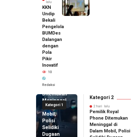
lalu
KKN
Undip
Bekali
Pengelola
BUMDes
Dalangan
dengan
Pola
Pikir
Inovatif
2 hari lalu
10
Pemilik
Royal
Redaksi
Phone
Ditemukan
Kategori 2
Meninggal
Kategori 1
di Dalam
2 hari lalu
Pemilik Royal
Mobil,
Phone Ditemukan
Polisi
Meninggal di
Selidiki
Dalam Mobil, Polisi
Dugaan