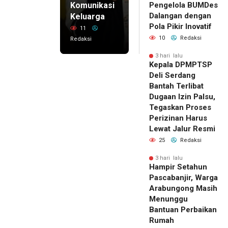
Komunikasi
Pengelola BUMDes
Dalangan dengan
Keluarga
Pola Pikir Inovatif
11
10
Redaksi
Redaksi
3 hari lalu
Kepala DPMPTSP
Deli Serdang
Bantah Terlibat
Dugaan Izin Palsu,
Tegaskan Proses
Perizinan Harus
Lewat Jalur Resmi
25
Redaksi
3 hari lalu
Hampir Setahun
Pascabanjir, Warga
Arabungong Masih
Menunggu
Bantuan Perbaikan
Rumah