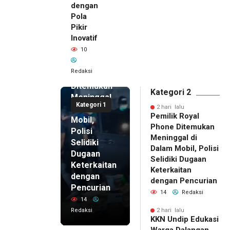
dengan
Pola
Pikir
Inovatif
2 hari lalu
10
Pemilik
Royal
Redaksi
Phone
Ditemukan
Kategori 2
Meninggal
Kategori 1
di Dalam
2 hari lalu
Pemilik Royal
Mobil,
Phone Ditemukan
Polisi
Meninggal di
Selidiki
Dalam Mobil, Polisi
Dugaan
Selidiki Dugaan
Keterkaitan
Keterkaitan
dengan
dengan Pencurian
Pencurian
14
Redaksi
14
Redaksi
2 hari lalu
KKN Undip Edukasi
2 hari lalu