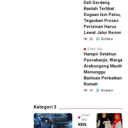
Deli Serdang
Bantah Terlibat
Dugaan Izin Palsu,
Tegaskan Proses
Perizinan Harus
Lewat Jalur Resmi
25
Redaksi
3 hari lalu
Hampir Setahun
Pascabanjir, Warga
Arabungong Masih
Menunggu
Bantuan Perbaikan
Rumah
10
Redaksi
Kategori 3
2 hari
lalu
KKN