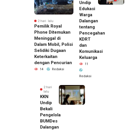
Undip
Edukasi
Warga
Dalangan
2 hari lalu
Pemilik Royal
tentang
Phone Ditemukan
Pencegahan
Meninggal di
KDRT
Dalam Mobil, Polisi
dan
Selidiki Dugaan
Komunikasi
Keterkaitan
Keluarga
dengan Pencurian
11
14
Redaksi
Redaksi
2 hari
lalu
KKN
Undip
Bekali
Pengelola
BUMDes
Dalangan