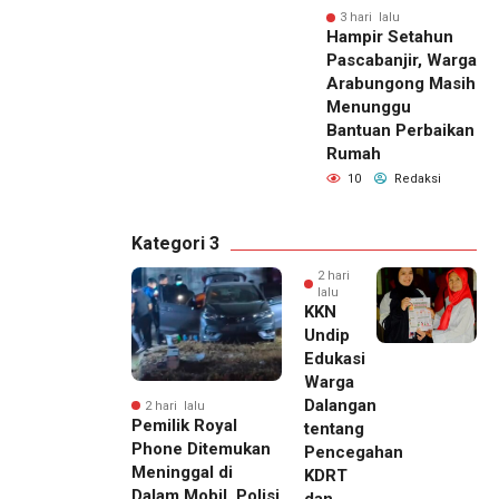
3 hari lalu
Hampir Setahun
Pascabanjir, Warga
Arabungong Masih
Menunggu
Bantuan Perbaikan
Rumah
10
Redaksi
Kategori 3
2 hari
lalu
KKN
Undip
Edukasi
Warga
Dalangan
2 hari lalu
Pemilik Royal
tentang
Phone Ditemukan
Pencegahan
Meninggal di
KDRT
Dalam Mobil, Polisi