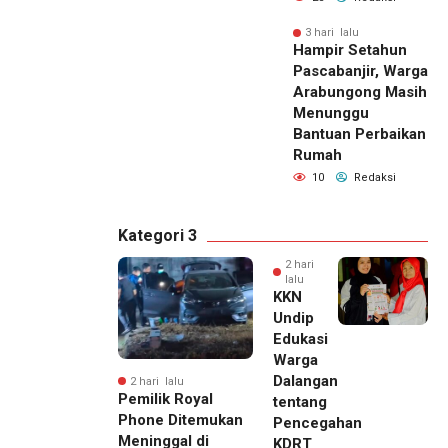
3 hari lalu
Hampir Setahun
Pascabanjir, Warga
Arabungong Masih
Menunggu
Bantuan Perbaikan
Rumah
10
Redaksi
Kategori 3
2 hari
lalu
KKN
Undip
Edukasi
Warga
Dalangan
2 hari lalu
Pemilik Royal
tentang
Phone Ditemukan
Pencegahan
Meninggal di
KDRT