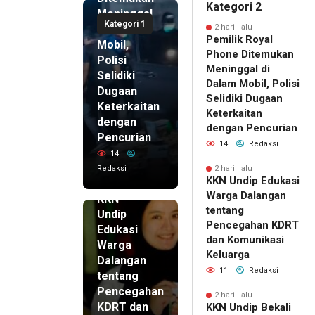
Kategori 2
Meninggal
Kategori 1
di Dalam
2 hari lalu
Pemilik Royal
Mobil,
Phone Ditemukan
Polisi
Meninggal di
Selidiki
Dalam Mobil, Polisi
Dugaan
Selidiki Dugaan
Keterkaitan
Keterkaitan
dengan
dengan Pencurian
Pencurian
14
Redaksi
14
Redaksi
2 hari lalu
KKN Undip Edukasi
2 hari lalu
Warga Dalangan
KKN
tentang
Undip
Pencegahan KDRT
Edukasi
dan Komunikasi
Warga
Keluarga
Dalangan
11
Redaksi
tentang
Pencegahan
2 hari lalu
KDRT dan
KKN Undip Bekali