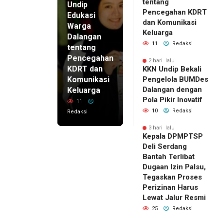
tentang
Undip
Pencegahan KDRT
Edukasi
dan Komunikasi
Warga
Keluarga
Dalangan
11
Redaksi
tentang
Pencegahan
2 hari lalu
KDRT dan
KKN Undip Bekali
Komunikasi
Pengelola BUMDes
Dalangan dengan
Keluarga
Pola Pikir Inovatif
11
10
Redaksi
Redaksi
3 hari lalu
Kepala DPMPTSP
Deli Serdang
Bantah Terlibat
Dugaan Izin Palsu,
Tegaskan Proses
Perizinan Harus
Lewat Jalur Resmi
25
Redaksi