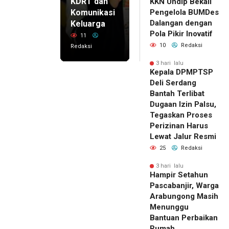
KDRT dan
KKN Undip Bekali
Komunikasi
Pengelola BUMDes
Dalangan dengan
Keluarga
Pola Pikir Inovatif
11
10
Redaksi
Redaksi
3 hari lalu
Kepala DPMPTSP
Deli Serdang
Bantah Terlibat
Dugaan Izin Palsu,
Tegaskan Proses
Perizinan Harus
Lewat Jalur Resmi
25
Redaksi
3 hari lalu
Hampir Setahun
Pascabanjir, Warga
Arabungong Masih
Menunggu
Bantuan Perbaikan
Rumah