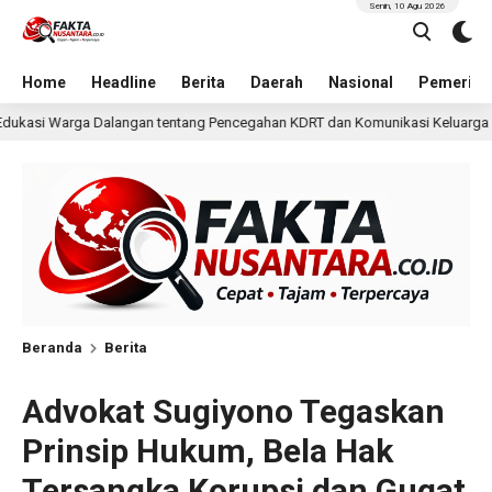
Senin, 10 Agu 2026
Home
Headline
Berita
Daerah
Nasional
Pemerint
g Pencegahan KDRT dan Komunikasi Keluarga
KKN Undip 
2 hari lalu
Beranda
Berita
Advokat Sugiyono Tegaskan
Prinsip Hukum, Bela Hak
Tersangka Korupsi dan Gugat