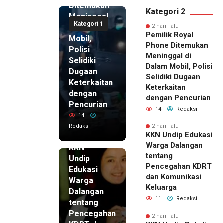
Ditemukan
Kategori 2
Meninggal
Kategori 1
di Dalam
2 hari lalu
Pemilik Royal
Mobil,
Phone Ditemukan
Polisi
Meninggal di
Selidiki
Dalam Mobil, Polisi
Dugaan
Selidiki Dugaan
Keterkaitan
Keterkaitan
dengan
dengan Pencurian
Pencurian
14
Redaksi
14
Redaksi
2 hari lalu
KKN Undip Edukasi
2 hari lalu
Warga Dalangan
KKN
tentang
Undip
Pencegahan KDRT
Edukasi
dan Komunikasi
Warga
Keluarga
Dalangan
11
Redaksi
tentang
Pencegahan
2 hari lalu