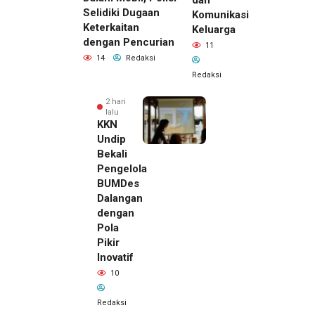
dan
Selidiki Dugaan
Komunikasi
Keterkaitan
Keluarga
dengan Pencurian
11
14
Redaksi
Redaksi
2 hari
lalu
KKN
Undip
Bekali
Pengelola
BUMDes
Dalangan
dengan
Pola
Pikir
Inovatif
2 hari lalu
10
Pemilik
Royal
Redaksi
Phone