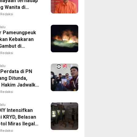
iayaan terhadap
g Wanita di
Ditangkap Polisi
Redaksi
lalu
r Pameungpeuk
kan Kebakaran
Gambut di
ng, Permukiman
Redaksi
Berhasil
nkan
lalu
 Perdata di PN
ng Ditunda,
s Hakim Jadwalkan
gilan Ulang BPR
Redaksi
oro
lalu
IY Intensifkan
i KRYD, Belasan
tol Miras Ilegal
il Diamankan
Redaksi