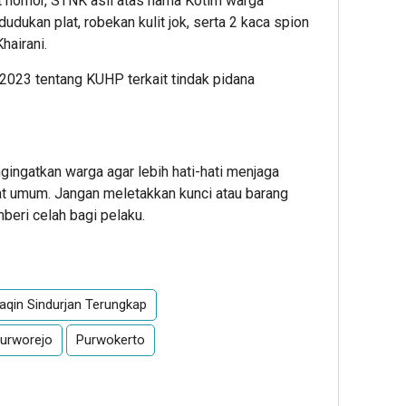
elat nomor, STNK asli atas nama Kotim warga
dukan plat, robekan kulit jok, serta 2 kaca spion
hairani.
 2023 tentang KUHP terkait tindak pidana
ingatkan warga agar lebih hati-hati menjaga
at umum. Jangan meletakkan kunci atau barang
eri celah bagi pelaku.
aqin Sindurjan Terungkap
Purworejo
Purwokerto