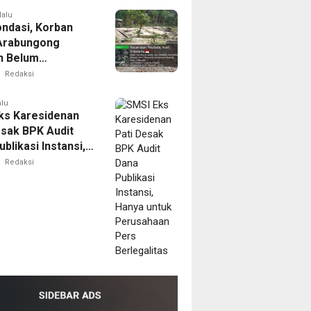
lalu
ondasi, Korban
 Arabungong
n Belum
tuh Bantuan
Redaksi
bencana
alu
ks Karesidenan
esak BPK Audit
blikasi Instansi,
untuk Perusahaan
Redaksi
erlegalitas
m
ala