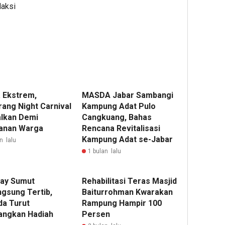
daksi
 Ekstrem,
MASDA Jabar Sambangi
ang Night Carnival
Kampung Adat Pulo
alkan Demi
Cangkuang, Bahas
anan Warga
Rencana Revitalisasi
Kampung Adat se-Jabar
n lalu
1 bulan lalu
ay Sumut
Rehabilitasi Teras Masjid
ngsung Tertib,
Baiturrohman Kwarakan
17
da Turut
Rampung Hampir 100
ja
ngkan Hadiah
Persen
lalu
Kep