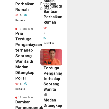
Masih
Perbaikan
Menunggu
Rumah
Bantuan
6
Perbaikan
Redaksi
Rumah
17 jam lalu
Pria
6
Terduga
Redaksi
Penganiayaan
terhadap
17
jam
Seorang
lalu
Wanita di
Pria
Medan
Terduga
Ditangkap
Penganiayaan
Polisi
terhadap
Seorang
6
Wanita
Redaksi
di
17 jam lalu
Medan
Damkar
Ditangkap
Pameungpeuk