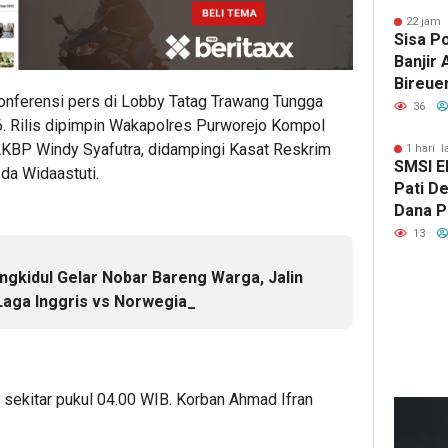
22 jam 
Sisa P
Banjir
Bireue
nferensi pers di Lobby Tatag Trawang Tungga
Tersen
36
6. Rilis dipimpin Wakapolres Purworejo Kompol
Pasca
AKBP Windy Syafutra, didampingi Kasat Reskrim
1 hari l
SMSI E
a Widaastuti.
Pati D
Dana Pu
Hanya 
13
Pers B
gkidul Gelar Nobar Bareng Warga, Jalin
aga Inggris vs Norwegia_
17
6 sekitar pukul 04.00 WIB. Korban Ahmad Ifran
ja
lalu
Kep