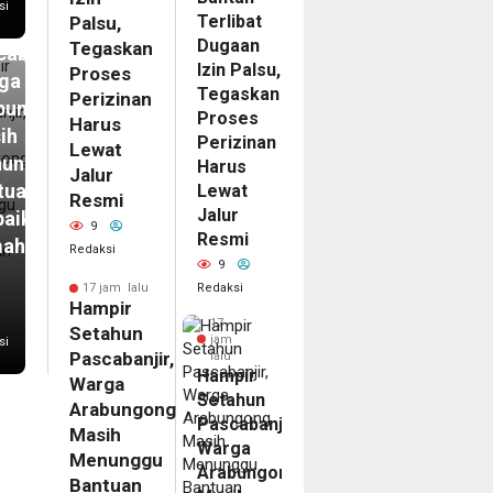
si
Terlibat
Palsu,
ahun
Dugaan
Tegaskan
abanjir,
Izin Palsu,
Proses
ga
Tegaskan
Perizinan
bungong
Proses
Harus
ih
Perizinan
Lewat
unggu
Harus
Jalur
tuan
Lewat
Resmi
Jalur
baikan
9
Resmi
mah
Redaksi
9
Redaksi
17 jam lalu
Hampir
17
Setahun
jam
si
Pascabanjir,
lalu
Hampir
Warga
Setahun
Arabungong
Pascabanjir,
Masih
Warga
Menunggu
Arabungong
Bantuan