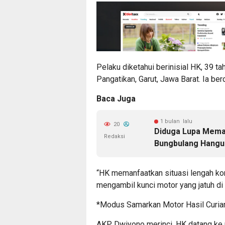
Pelaku diketahui berinisial HK, 39 t
Pangatikan, Garut, Jawa Barat. Ia ber
Baca Juga
1 bulan lalu
20
Diduga Lupa Mema
Redaksi
Bungbulang Hangus
“HK memanfaatkan situasi lengah korb
mengambil kunci motor yang jatuh di 
*Modus Samarkan Motor Hasil Curia
AKP Dwiyono merinci, HK datang ke ma