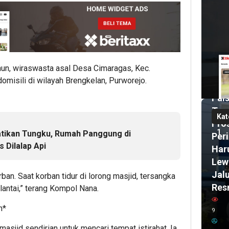
DP
Deli
Ser
Ban
Terl
ahun, wiraswasta asal Desa Cimaragas, Kec.
Dug
domisili di wilayah Brengkelan, Purworejo.
Izin
Pals
Teg
Kat
Pro
1
tikan Tungku, Rumah Panggung di
Per
 Dilalap Api
Har
Lew
Jal
an. Saat korban tidur di lorong masjid, tersangka
Res
lantai,” terang Kompol Nana.
17
n*
9
ja
lalu
Ham
sjid sendirian untuk mencari tempat istirahat. Ia