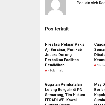
Pos lain oleh Re
Pos terkait
Prestasi Pelajar Pakis
Cuaca
Aji Bersinar, Pemkab
Semar
Jepara Dorong
Dibat
Perbaikan Fasilitas
Keam
Pendidikan
3 bula
4 bulan lalu
Gugatan Pembatalan
May D
Lelang Bergulir di PN
Berla
Semarang, Tim Hukum
Kapol
FERADI WPI Kawal
Sumba