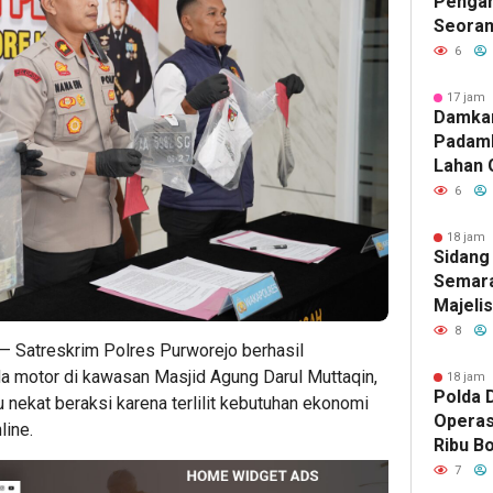
Pengan
Seoran
Medan 
6
17 jam 
Damka
Padam
Lahan 
Cibalo
6
Warga 
Diama
18 jam 
Sidang
Semara
Majeli
Pemang
8
 Satreskrim Polres Purworejo berhasil
Artom
 motor di kawasan Masjid Agung Darul Muttaqin,
18 jam 
Polda D
u nekat beraksi karena terlilit kebutuhan ekonomi
Operas
line.
Ribu Bo
Berhas
7