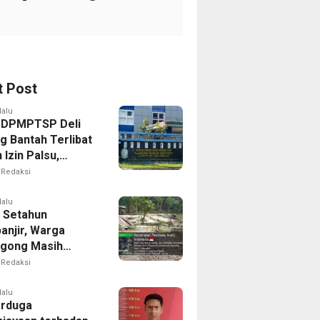
t Post
lalu
 DPMPTSP Deli
g Bantah Terlibat
Izin Palsu,
an Proses
Redaksi
nan Harus Lewat
Resmi
lalu
 Setahun
anjir, Warga
gong Masih
ggu Bantuan
Redaksi
kan Rumah
lalu
erduga