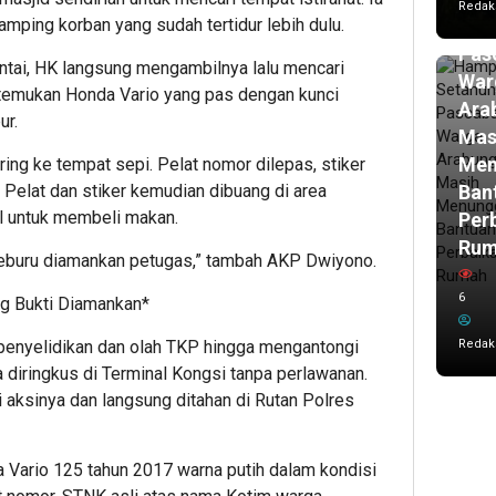
Redak
Set
samping korban yang sudah tertidur lebih dulu.
Pasc
antai, HK langsung mengambilnya lalu mencari
War
itemukan Honda Vario yang pas dengan kunci
Ara
ur.
Mas
Men
ring ke tempat sepi. Pelat nomor dilepas, stiker
Ban
. Pelat dan stiker kemudian dibuang di area
al untuk membeli makan.
Per
Ru
keburu diamankan petugas,” tambah AKP Dwiyono.
6
ng Bukti Diamankan*
Redak
penyelidikan dan olah TKP hingga mengantongi
a diringkus di Terminal Kongsi tanpa perlawanan.
 aksinya dan langsung ditahan di Rutan Polres
da Vario 125 tahun 2017 warna putih dalam kondisi