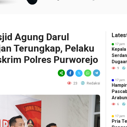
jid Agung Darul
Lates
17 jam 
jan Terungkap, Pelaku
Kepala
Serdan
skrim Polres Purworejo
Dugaan 
Tegask
9
Perizi
Jalur 
17 jam 
23
Redaksi
Hampir
Pascab
Arabun
Menun
6
Perbai
17 jam 
Pria T