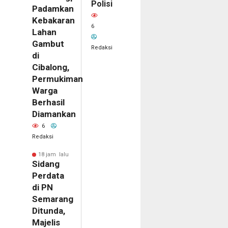
Polisi
Padamkan
Kebakaran
6
Lahan
Gambut
Redaksi
di
Cibalong,
Permukiman
Warga
Berhasil
Diamankan
6
Redaksi
18 jam lalu
Sidang
Perdata
di PN
Semarang
m
Ditunda,
Majelis
ala