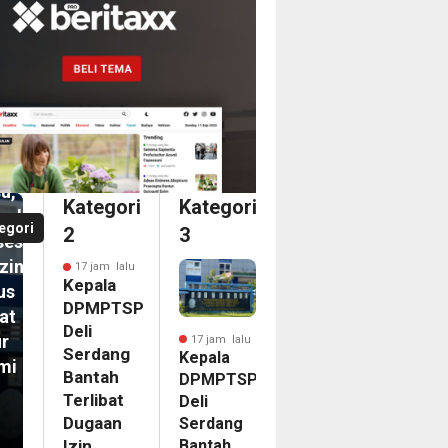
MPTSP
dang
tah
ibat
aan
u,
Kategori
Kategori
askan
egori
2
3
ses
izinan
17 jam lalu
Kepala
us
DPMPTSP
at
Deli
ur
17 jam lalu
Serdang
Kepala
mi
Bantah
DPMPTSP
Terlibat
Deli
m
Dugaan
Serdang
Bantah
pir
Izin