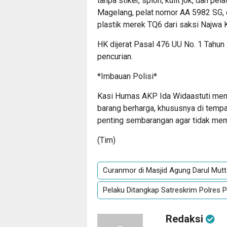
tanpa stiker, spion, kulit jok, dan p
Magelang, pelat nomor AA 5982 SG, du
plastik merek TQ6 dari saksi Najwa K
HK dijerat Pasal 476 UU No. 1 Tahun
pencurian.
*Imbauan Polisi*
Kasi Humas AKP Ida Widaastuti meng
barang berharga, khususnya di temp
penting sembarangan agar tidak memb
(Tim)
Curanmor di Masjid Agung Darul Mutt
Pelaku Ditangkap Satreskrim Polres 
Redaksi