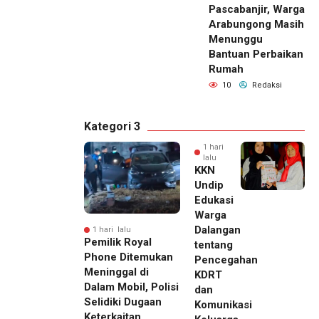
Pascabanjir, Warga
Arabungong Masih
Menunggu
Bantuan Perbaikan
Rumah
10
Redaksi
Kategori 3
1 hari
lalu
KKN
Undip
Edukasi
Warga
Dalangan
1 hari lalu
Pemilik Royal
tentang
Phone Ditemukan
Pencegahan
Meninggal di
KDRT
Dalam Mobil, Polisi
dan
Selidiki Dugaan
Komunikasi
Keterkaitan