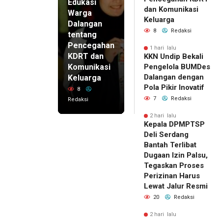
Edukasi
dan Komunikasi
Warga
Keluarga
Dalangan
8
Redaksi
tentang
Pencegahan
1 hari lalu
KDRT dan
KKN Undip Bekali
Komunikasi
Pengelola BUMDes
Dalangan dengan
Keluarga
Pola Pikir Inovatif
8
7
Redaksi
Redaksi
2 hari lalu
Kepala DPMPTSP
Deli Serdang
Bantah Terlibat
Dugaan Izin Palsu,
Tegaskan Proses
Perizinan Harus
Lewat Jalur Resmi
20
Redaksi
2 hari lalu