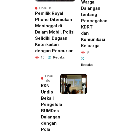
Warga
Dalangan
1 hari lalu
Pemilik Royal
tentang
Phone Ditemukan
Pencegahan
Meninggal di
KDRT
Dalam Mobil, Polisi
dan
Selidiki Dugaan
Komunikasi
Keterkaitan
Keluarga
dengan Pencurian
8
10
Redaksi
Redaksi
1 hari
lalu
KKN
Undip
Bekali
Pengelola
BUMDes
Dalangan
dengan
Pola