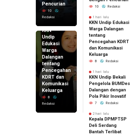
Pencurian
10
Redaksi
10
Redaksi
1 hari lalu
KKN Undip Edukasi
1 hari lalu
Warga Dalangan
KKN
tentang
Undip
Pencegahan KDRT
Edukasi
dan Komunikasi
Warga
Keluarga
Dalangan
8
Redaksi
tentang
Pencegahan
1 hari lalu
KDRT dan
KKN Undip Bekali
Komunikasi
Pengelola BUMDes
Dalangan dengan
Keluarga
Pola Pikir Inovatif
8
7
Redaksi
Redaksi
2 hari lalu
Kepala DPMPTSP
Deli Serdang
Bantah Terlibat