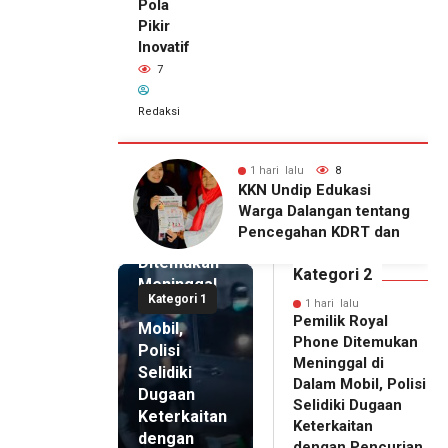
Pola
Pikir
Inovatif
7
Redaksi
lu
8
1 hari lalu
7
1 hari lalu
ip Edukasi
KKN Undip Bekali
Pemilik
alangan tentang
Pengelola BUMDes
Royal
ahan KDRT dan
Dalangan dengan Pola
Phone
asi Keluarga
Pikir Inovatif
Ditemukan
Kategori 2
Meninggal
Kategori 1
di Dalam
1 hari lalu
Pemilik Royal
Mobil,
Phone Ditemukan
Polisi
Meninggal di
Selidiki
Dalam Mobil, Polisi
Dugaan
Selidiki Dugaan
Keterkaitan
Keterkaitan
dengan
dengan Pencurian