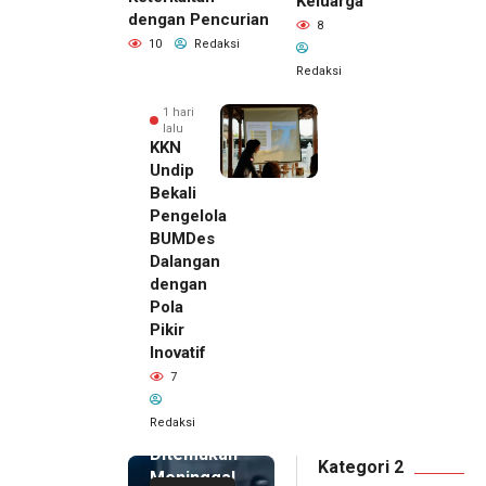
Keluarga
dengan Pencurian
8
10
Redaksi
Redaksi
1 hari
lalu
KKN
Undip
Bekali
Pengelola
BUMDes
Dalangan
dengan
Pola
Pikir
Inovatif
1 hari lalu
7
Pemilik
Royal
Redaksi
Phone
Ditemukan
Kategori 2
Meninggal