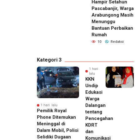
Hampir Setahun
Pascabanjir, Warga
Arabungong Masih
Menunggu
Bantuan Perbaikan
Rumah
10
Redaksi
Kategori 3
1 hari
lalu
KKN
Undip
Edukasi
Warga
Dalangan
1 hari lalu
Pemilik Royal
tentang
Phone Ditemukan
Pencegahan
Meninggal di
KDRT
Dalam Mobil, Polisi
dan
Selidiki Dugaan
Komunikasi