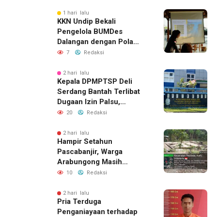
1 hari lalu
KKN Undip Bekali
Pengelola BUMDes
Dalangan dengan Pola
Pikir Inovatif
7
Redaksi
2 hari lalu
Kepala DPMPTSP Deli
Serdang Bantah Terlibat
Dugaan Izin Palsu,
Tegaskan Proses
20
Redaksi
Perizinan Harus Lewat
Jalur Resmi
2 hari lalu
Hampir Setahun
Pascabanjir, Warga
Arabungong Masih
Menunggu Bantuan
10
Redaksi
Perbaikan Rumah
2 hari lalu
Pria Terduga
Penganiayaan terhadap