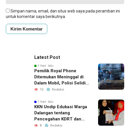
Simpan nama, email, dan situs web saya pada peramban ini
untuk komentar saya berikutnya.
Latest Post
1 hari lalu
Pemilik Royal Phone
Ditemukan Meninggal di
Dalam Mobil, Polisi Selidiki
Dugaan Keterkaitan
10
Redaksi
dengan Pencurian
1 hari lalu
KKN Undip Edukasi Warga
Dalangan tentang
Pencegahan KDRT dan
Komunikasi Keluarga
8
Redaksi