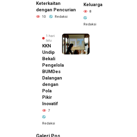
Keterkaitan
Keluarga
dengan Pencurian
8
10
Redaksi
Redaksi
1 hari
lalu
KKN
Undip
Bekali
Pengelola
BUMDes
Dalangan
dengan
Pola
Pikir
Inovatif
7
Redaksi
Galeri Pos