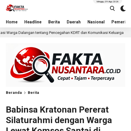
Minggu, 09 Agu 2026
Home
Headline
Berita
Daerah
Nasional
Pemerint
cegahan KDRT dan Komunikasi Keluarga
KKN Undip Bekal
1 hari lalu
Beranda
Berita
Babinsa Kratonan Pererat
Silaturahmi dengan Warga
Lewat Komsos Santai di