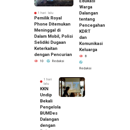
Edukasi
Warga
Dalangan
1 hari lalu
Pemilik Royal
tentang
Phone Ditemukan
Pencegahan
Meninggal di
KDRT
Dalam Mobil, Polisi
dan
Selidiki Dugaan
Komunikasi
Keterkaitan
Keluarga
dengan Pencurian
8
10
Redaksi
Redaksi
1 hari
lalu
KKN
Undip
Bekali
Pengelola
BUMDes
Dalangan
dengan