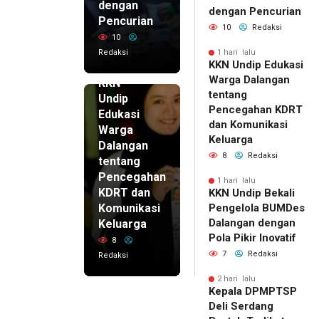
dengan
dengan Pencurian
Pencurian
10
Redaksi
10
Redaksi
1 hari lalu
KKN Undip Edukasi
1 hari lalu
Warga Dalangan
KKN
tentang
Undip
Pencegahan KDRT
Edukasi
dan Komunikasi
Warga
Keluarga
Dalangan
8
Redaksi
tentang
Pencegahan
1 hari lalu
KDRT dan
KKN Undip Bekali
Komunikasi
Pengelola BUMDes
Dalangan dengan
Keluarga
Pola Pikir Inovatif
8
7
Redaksi
Redaksi
2 hari lalu
Kepala DPMPTSP
Deli Serdang