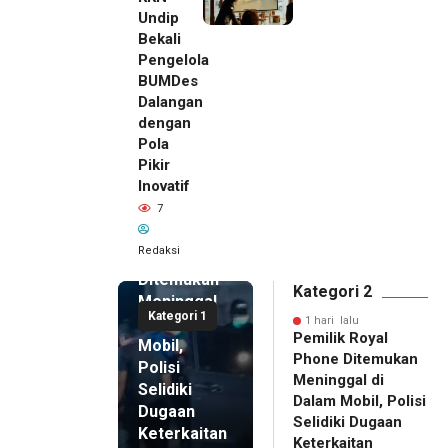
Undip
Bekali
Pengelola
BUMDes
Dalangan
dengan
Pola
Pikir
Inovatif
1 hari lalu
7
Pemilik
Royal
Redaksi
Phone
Ditemukan
Kategori 2
Meninggal
Kategori 1
di Dalam
1 hari lalu
Pemilik Royal
Mobil,
Phone Ditemukan
Polisi
Meninggal di
Selidiki
Dalam Mobil, Polisi
Dugaan
Selidiki Dugaan
Keterkaitan
Keterkaitan