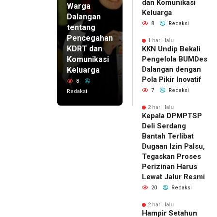
dan Komunikasi
Warga
Keluarga
Dalangan
8
Redaksi
tentang
Pencegahan
1 hari lalu
KDRT dan
KKN Undip Bekali
Komunikasi
Pengelola BUMDes
Dalangan dengan
Keluarga
Pola Pikir Inovatif
8
7
Redaksi
Redaksi
2 hari lalu
Kepala DPMPTSP
Deli Serdang
Bantah Terlibat
Dugaan Izin Palsu,
Tegaskan Proses
Perizinan Harus
Lewat Jalur Resmi
20
Redaksi
2 hari lalu
Hampir Setahun