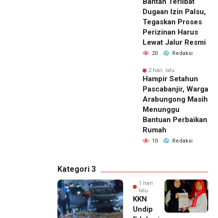
Bantah Terlibat
Dugaan Izin Palsu,
Tegaskan Proses
Perizinan Harus
Lewat Jalur Resmi
20
Redaksi
2 hari lalu
Hampir Setahun
Pascabanjir, Warga
Arabungong Masih
Menunggu
Bantuan Perbaikan
Rumah
10
Redaksi
Kategori 3
1 hari
lalu
KKN
Undip