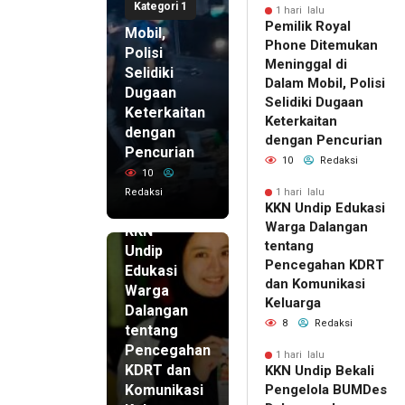
Kategori 1
di Dalam
1 hari lalu
Pemilik Royal
Mobil,
Phone Ditemukan
Polisi
Meninggal di
Selidiki
Dalam Mobil, Polisi
Dugaan
Selidiki Dugaan
Keterkaitan
Keterkaitan
dengan
dengan Pencurian
Pencurian
10
Redaksi
10
Redaksi
1 hari lalu
KKN Undip Edukasi
1 hari lalu
Warga Dalangan
KKN
tentang
Undip
Pencegahan KDRT
Edukasi
dan Komunikasi
Warga
Keluarga
Dalangan
8
Redaksi
tentang
Pencegahan
1 hari lalu
KDRT dan
KKN Undip Bekali
Komunikasi
Pengelola BUMDes