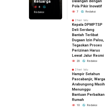
Dalangan dengan
Keluarga
Pola Pikir Inovatif
8
7
Redaksi
Redaksi
2 hari lalu
Kepala DPMPTSP
Deli Serdang
Bantah Terlibat
Dugaan Izin Palsu,
Tegaskan Proses
Perizinan Harus
Lewat Jalur Resmi
20
Redaksi
2 hari lalu
Hampir Setahun
Pascabanjir, Warga
Arabungong Masih
Menunggu
Bantuan Perbaikan
Rumah
10
Redaksi