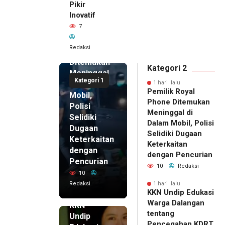
Pikir
Inovatif
1 hari lalu
7
Pemilik
Royal
Redaksi
Phone
Ditemukan
Kategori 2
Meninggal
Kategori 1
di Dalam
1 hari lalu
Pemilik Royal
Mobil,
Phone Ditemukan
Polisi
Meninggal di
Selidiki
Dalam Mobil, Polisi
Dugaan
Selidiki Dugaan
Keterkaitan
Keterkaitan
dengan
dengan Pencurian
Pencurian
10
Redaksi
10
Redaksi
1 hari lalu
KKN Undip Edukasi
1 hari lalu
Warga Dalangan
KKN
tentang
Undip
Pencegahan KDRT