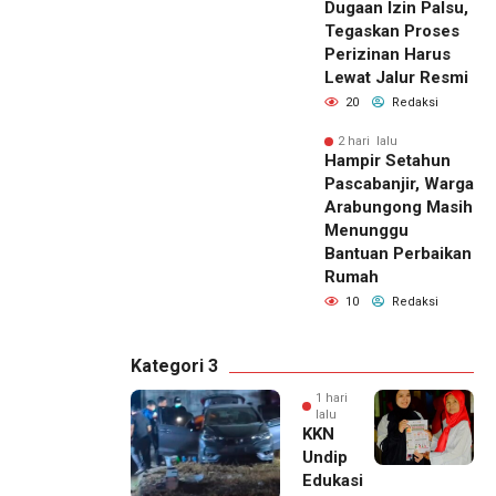
Dugaan Izin Palsu,
Tegaskan Proses
Perizinan Harus
Lewat Jalur Resmi
20
Redaksi
2 hari lalu
Hampir Setahun
Pascabanjir, Warga
Arabungong Masih
Menunggu
Bantuan Perbaikan
Rumah
10
Redaksi
Kategori 3
1 hari
lalu
KKN
Undip
Edukasi