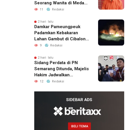
Seorang Wanita di Medan
Ditangkap Polisi
11
Redaksi
2 hari lalu
Damkar Pameungpeuk
Padamkan Kebakaran
Lahan Gambut di Cibalong,
Permukiman Warga
9
Redaksi
Berhasil Diamankan
2 hari lalu
Sidang Perdata di PN
Semarang Ditunda, Majelis
Hakim Jadwalkan
Pemanggilan Ulang BPR
12
Redaksi
Artomoro