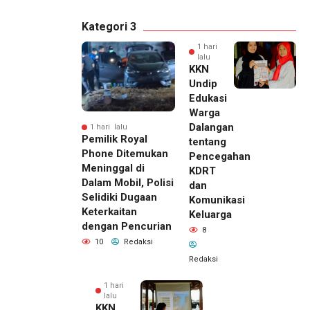
Kategori 3
1 hari
lalu
KKN
Undip
Edukasi
Warga
Dalangan
1 hari lalu
Pemilik Royal
tentang
Phone Ditemukan
Pencegahan
Meninggal di
KDRT
Dalam Mobil, Polisi
dan
Selidiki Dugaan
Komunikasi
Keterkaitan
Keluarga
dengan Pencurian
8
10
Redaksi
Redaksi
1 hari
lalu
KKN