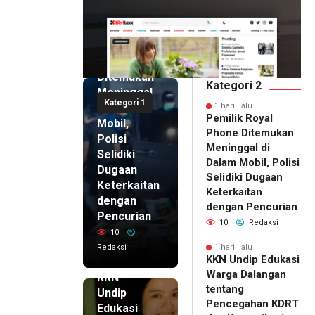
1 hari lalu
Pemilik
Royal
Phone
Ditemukan
Kategori 2
Meninggal
Kategori 1
di Dalam
1 hari lalu
Pemilik Royal
Mobil,
Phone Ditemukan
Polisi
Meninggal di
Selidiki
Dalam Mobil, Polisi
Dugaan
Selidiki Dugaan
Keterkaitan
Keterkaitan
dengan
dengan Pencurian
Pencurian
10
Redaksi
10
Redaksi
1 hari lalu
KKN Undip Edukasi
1 hari lalu
Warga Dalangan
KKN
tentang
Undip
Pencegahan KDRT
Edukasi