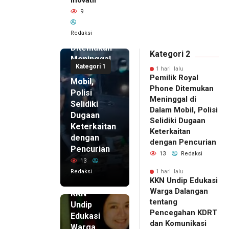
Inovatif
1 hari lalu
9
Pemilik
Royal
Redaksi
Phone
Ditemukan
Kategori 2
Meninggal
Kategori 1
di Dalam
1 hari lalu
Pemilik Royal
Mobil,
Phone Ditemukan
Polisi
Meninggal di
Selidiki
Dalam Mobil, Polisi
Dugaan
Selidiki Dugaan
Keterkaitan
Keterkaitan
dengan
dengan Pencurian
Pencurian
13
Redaksi
13
Redaksi
1 hari lalu
KKN Undip Edukasi
1 hari lalu
Warga Dalangan
KKN
tentang
Undip
Pencegahan KDRT
Edukasi
dan Komunikasi
Warga