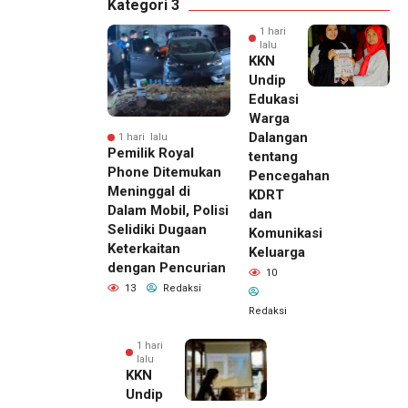
Kategori 3
1 hari
lalu
KKN
Undip
Edukasi
Warga
Dalangan
1 hari lalu
Pemilik Royal
tentang
Phone Ditemukan
Pencegahan
Meninggal di
KDRT
Dalam Mobil, Polisi
dan
Selidiki Dugaan
Komunikasi
Keterkaitan
Keluarga
dengan Pencurian
10
13
Redaksi
Redaksi
1 hari
lalu
KKN
Undip