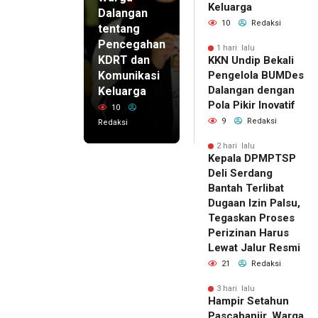
Keluarga
Dalangan
10
Redaksi
tentang
Pencegahan
1 hari lalu
KDRT dan
KKN Undip Bekali
Komunikasi
Pengelola BUMDes
Dalangan dengan
Keluarga
Pola Pikir Inovatif
10
9
Redaksi
Redaksi
2 hari lalu
Kepala DPMPTSP
Deli Serdang
Bantah Terlibat
Dugaan Izin Palsu,
Tegaskan Proses
Perizinan Harus
Lewat Jalur Resmi
21
Redaksi
3 hari lalu
Hampir Setahun
Pascabanjir, Warga