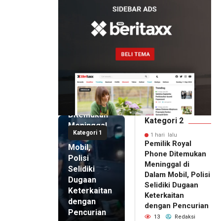
1 hari lalu
Pemilik
Royal
Phone
Ditemukan
Kategori 2
Meninggal
Kategori 1
di Dalam
1 hari lalu
Pemilik Royal
Mobil,
Phone Ditemukan
Polisi
Meninggal di
Selidiki
Dalam Mobil, Polisi
Dugaan
Selidiki Dugaan
Keterkaitan
Keterkaitan
dengan
dengan Pencurian
Pencurian
13
Redaksi