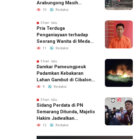
Arabungong Masih
Menunggu Bantuan
10
Redaksi
Perbaikan Rumah
3 hari lalu
Pria Terduga
Penganiayaan terhadap
Seorang Wanita di Medan
Ditangkap Polisi
11
Redaksi
3 hari lalu
Damkar Pameungpeuk
Padamkan Kebakaran
Lahan Gambut di Cibalong,
Permukiman Warga
9
Redaksi
Berhasil Diamankan
3 hari lalu
Sidang Perdata di PN
Semarang Ditunda, Majelis
Hakim Jadwalkan
Pemanggilan Ulang BPR
12
Redaksi
Artomoro