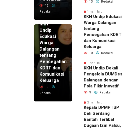
13
Redaksi
13
Redaksi
1 hari lalu
KKN Undip Edukasi
1 hari lalu
Warga Dalangan
KKN
tentang
Undip
Pencegahan KDRT
Edukasi
dan Komunikasi
Warga
Keluarga
Dalangan
10
Redaksi
tentang
Pencegahan
1 hari lalu
KDRT dan
KKN Undip Bekali
Komunikasi
Pengelola BUMDes
Dalangan dengan
Keluarga
Pola Pikir Inovatif
10
9
Redaksi
Redaksi
2 hari lalu
Kepala DPMPTSP
Deli Serdang
Bantah Terlibat
Dugaan Izin Palsu,