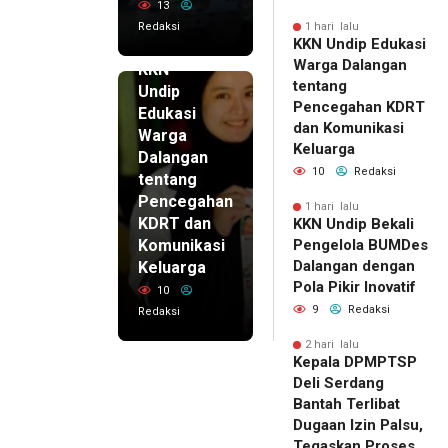
13
Redaksi
1 hari lalu
KKN Undip Edukasi
1 hari lalu
Warga Dalangan
KKN
tentang
Undip
Pencegahan KDRT
Edukasi
dan Komunikasi
Warga
Keluarga
Dalangan
10
Redaksi
tentang
Pencegahan
1 hari lalu
KDRT dan
KKN Undip Bekali
Komunikasi
Pengelola BUMDes
Dalangan dengan
Keluarga
Pola Pikir Inovatif
10
9
Redaksi
Redaksi
2 hari lalu
Kepala DPMPTSP
Deli Serdang
Bantah Terlibat
Dugaan Izin Palsu,
Tegaskan Proses