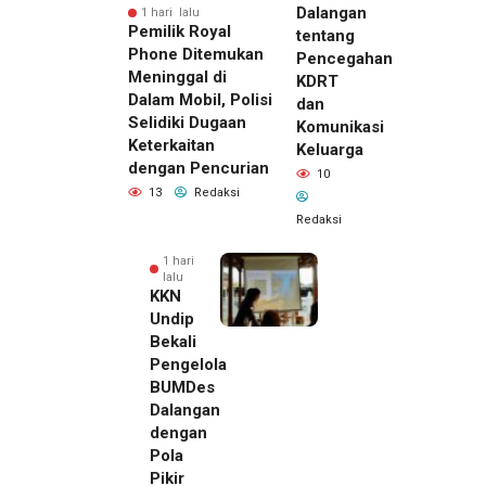
Dalangan
1 hari lalu
Pemilik Royal
tentang
Phone Ditemukan
Pencegahan
Meninggal di
KDRT
Dalam Mobil, Polisi
dan
Selidiki Dugaan
Komunikasi
Keterkaitan
Keluarga
dengan Pencurian
10
13
Redaksi
Redaksi
1 hari
lalu
KKN
Undip
Bekali
Pengelola
BUMDes
Dalangan
dengan
Pola
Pikir