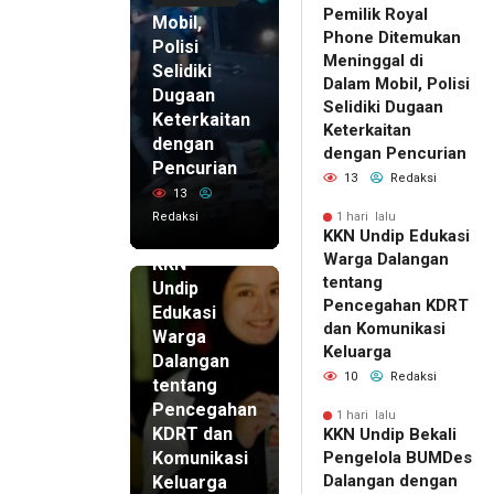
Pemilik Royal
Mobil,
Phone Ditemukan
Polisi
Meninggal di
Selidiki
Dalam Mobil, Polisi
Dugaan
Selidiki Dugaan
Keterkaitan
Keterkaitan
dengan
dengan Pencurian
Pencurian
13
Redaksi
13
Redaksi
1 hari lalu
KKN Undip Edukasi
1 hari lalu
Warga Dalangan
KKN
tentang
Undip
Pencegahan KDRT
Edukasi
dan Komunikasi
Warga
Keluarga
Dalangan
10
Redaksi
tentang
Pencegahan
1 hari lalu
KDRT dan
KKN Undip Bekali
Komunikasi
Pengelola BUMDes
Dalangan dengan
Keluarga