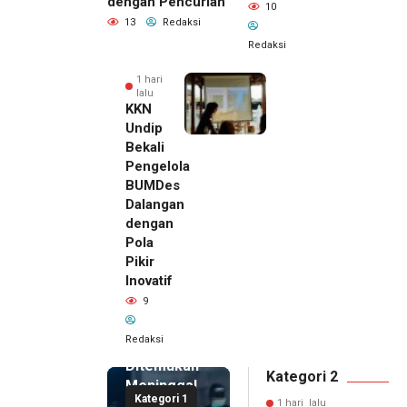
dengan Pencurian
10
13
Redaksi
Redaksi
1 hari
lalu
KKN
Undip
Bekali
Pengelola
BUMDes
Dalangan
dengan
Pola
Pikir
Inovatif
1 hari lalu
9
Pemilik
Royal
Redaksi
Phone
Ditemukan
Kategori 2
Meninggal
Kategori 1
di Dalam
1 hari lalu