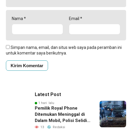
Nama
*
Email
*
Simpan nama, email, dan situs web saya pada peramban ini
untuk komentar saya berikutnya.
Latest Post
1 hari lalu
Pemilik Royal Phone
Ditemukan Meninggal di
Dalam Mobil, Polisi Selidiki
Dugaan Keterkaitan
13
Redaksi