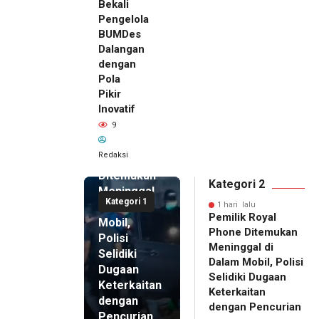
Bekali
Pengelola
BUMDes
Dalangan
dengan
Pola
Pikir
Inovatif
1 hari lalu
9
Pemilik
Royal
Redaksi
Phone
Ditemukan
Kategori 2
Meninggal
Kategori 1
di Dalam
1 hari lalu
Pemilik Royal
Mobil,
Phone Ditemukan
Polisi
Meninggal di
Selidiki
Dalam Mobil, Polisi
Dugaan
Selidiki Dugaan
Keterkaitan
Keterkaitan
dengan
dengan Pencurian
Pencurian