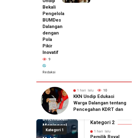
Undip
Bekali
Pengelola
BUMDes
Dalangan
dengan
Pola
Pikir
Inovatif
9
Redaksi
lu
10
1 hari lalu
9
1 hari lalu
ip Edukasi
KKN Undip Bekali
Pemilik
alangan tentang
Pengelola BUMDes
Royal
ahan KDRT dan
Dalangan dengan Pola
Phone
asi Keluarga
Pikir Inovatif
Ditemukan
Kategori 2
Meninggal
Kategori 1
di Dalam
1 hari lalu
Pemilik Royal