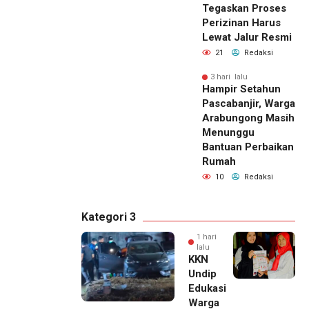
Tegaskan Proses
Perizinan Harus
Lewat Jalur Resmi
21
Redaksi
3 hari lalu
Hampir Setahun
Pascabanjir, Warga
Arabungong Masih
Menunggu
Bantuan Perbaikan
Rumah
10
Redaksi
Kategori 3
1 hari
lalu
KKN
Undip
Edukasi
Warga