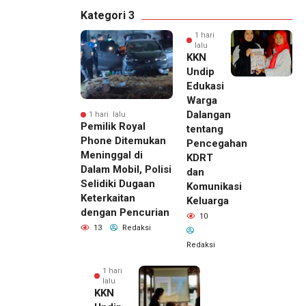
Kategori 3
1 hari
lalu
KKN
Undip
Edukasi
Warga
Dalangan
1 hari lalu
Pemilik Royal
tentang
Phone Ditemukan
Pencegahan
Meninggal di
KDRT
Dalam Mobil, Polisi
dan
Selidiki Dugaan
Komunikasi
Keterkaitan
Keluarga
dengan Pencurian
10
13
Redaksi
Redaksi
1 hari
lalu
KKN