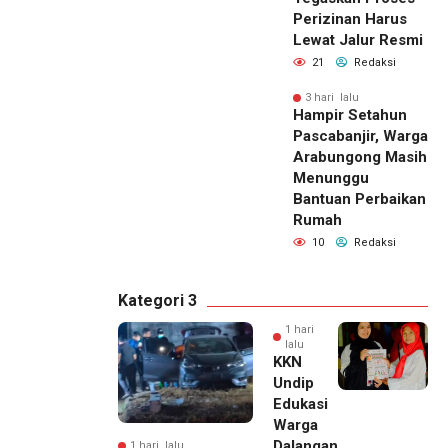
Perizinan Harus
Lewat Jalur Resmi
21
Redaksi
3 hari lalu
Hampir Setahun
Pascabanjir, Warga
Arabungong Masih
Menunggu
Bantuan Perbaikan
Rumah
10
Redaksi
Kategori 3
1 hari
lalu
KKN
Undip
Edukasi
Warga
Dalangan
1 hari lalu