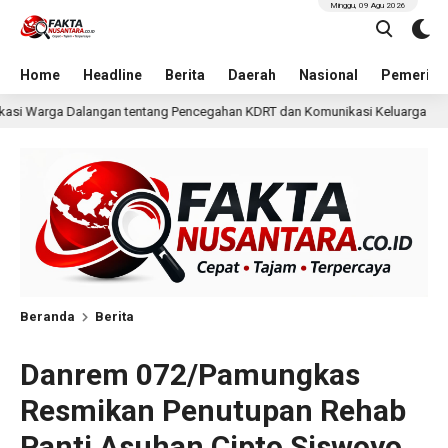
Minggu, 09 Agu 2026
Home
Headline
Berita
Daerah
Nasional
Pemerint
encegahan KDRT dan Komunikasi Keluarga
KKN Undip Bek
1 hari lalu
Beranda
Berita
Danrem 072/Pamungkas
Resmikan Penutupan Rehab
Panti Asuhan Cipto Siswoyo