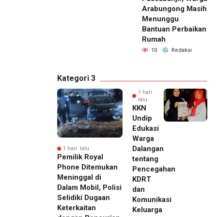
Arabungong Masih
Menunggu
Bantuan Perbaikan
Rumah
10
Redaksi
Kategori 3
1 hari
lalu
KKN
Undip
Edukasi
Warga
Dalangan
1 hari lalu
Pemilik Royal
tentang
Phone Ditemukan
Pencegahan
Meninggal di
KDRT
Dalam Mobil, Polisi
dan
Selidiki Dugaan
Komunikasi
Keterkaitan
Keluarga