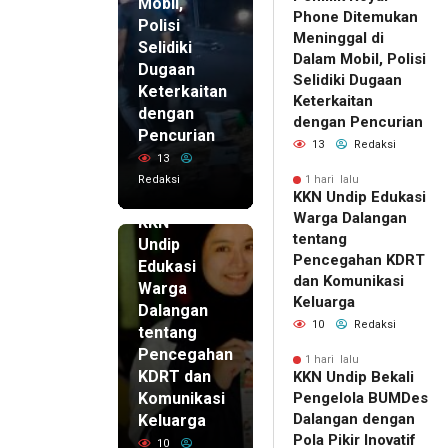
Mobil,
Phone Ditemukan
Polisi
Meninggal di
Selidiki
Dalam Mobil, Polisi
Dugaan
Selidiki Dugaan
Keterkaitan
Keterkaitan
dengan
dengan Pencurian
Pencurian
13
Redaksi
13
Redaksi
1 hari lalu
KKN Undip Edukasi
1 hari lalu
Warga Dalangan
KKN
tentang
Undip
Pencegahan KDRT
Edukasi
dan Komunikasi
Warga
Keluarga
Dalangan
10
Redaksi
tentang
Pencegahan
1 hari lalu
KDRT dan
KKN Undip Bekali
Komunikasi
Pengelola BUMDes
Dalangan dengan
Keluarga
Pola Pikir Inovatif
10