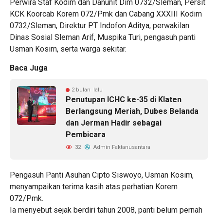
Perwira Staf Kodim dan Danunit Dim 0732/Sleman, Persit
KCK Koorcab Korem 072/Pmk dan Cabang XXXIII Kodim
0732/Sleman, Direktur PT Indofon Aditya, perwakilan
Dinas Sosial Sleman Arif, Muspika Turi, pengasuh panti
Usman Kosim, serta warga sekitar.
Baca Juga
2 bulan lalu
Penutupan ICHC ke-35 di Klaten
Berlangsung Meriah, Dubes Belanda
dan Jerman Hadir sebagai
Pembicara
32
Admin Faktanusantara
Pengasuh Panti Asuhan Cipto Siswoyo, Usman Kosim,
menyampaikan terima kasih atas perhatian Korem
072/Pmk.
Ia menyebut sejak berdiri tahun 2008, panti belum pernah