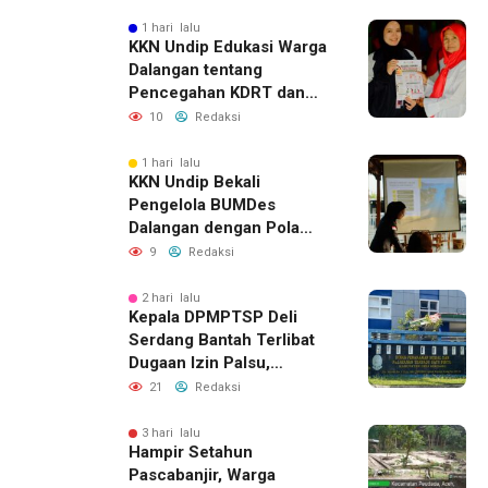
dengan Pencurian
1 hari lalu
KKN Undip Edukasi Warga
Dalangan tentang
Pencegahan KDRT dan
Komunikasi Keluarga
10
Redaksi
1 hari lalu
KKN Undip Bekali
Pengelola BUMDes
Dalangan dengan Pola
Pikir Inovatif
9
Redaksi
2 hari lalu
Kepala DPMPTSP Deli
Serdang Bantah Terlibat
Dugaan Izin Palsu,
Tegaskan Proses
21
Redaksi
Perizinan Harus Lewat
Jalur Resmi
3 hari lalu
Hampir Setahun
Pascabanjir, Warga