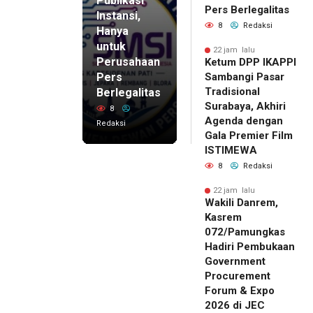
Publikasi
Pers Berlegalitas
Instansi,
8
Redaksi
Hanya
untuk
22 jam lalu
Perusahaan
Ketum DPP IKAPPI
Pers
Sambangi Pasar
Tradisional
Berlegalitas
Surabaya, Akhiri
8
Agenda dengan
Redaksi
Gala Premier Film
ISTIMEWA
8
Redaksi
22 jam lalu
Wakili Danrem,
Kasrem
072/Pamungkas
Hadiri Pembukaan
Government
Procurement
Forum & Expo
2026 di JEC