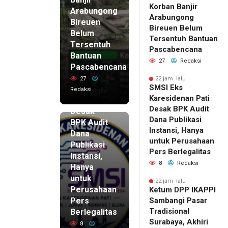
Korban Banjir
Arabungong
Arabungong
Bireuen
Bireuen Belum
Belum
Tersentuh Bantuan
Tersentuh
Pascabencana
Bantuan
27
Redaksi
Pascabencana
22 jam lalu
SMSI Eks
27
22 jam lalu
SMSI Eks
Karesidenan
Redaksi
Karesidenan Pati
Pati
Desak BPK Audit
Desak
Dana Publikasi
BPK Audit
Instansi, Hanya
Dana
untuk Perusahaan
Publikasi
Pers Berlegalitas
Instansi,
8
Redaksi
Hanya
untuk
22 jam lalu
Perusahaan
Ketum DPP IKAPPI
Pers
Sambangi Pasar
Tradisional
Berlegalitas
Surabaya, Akhiri
8