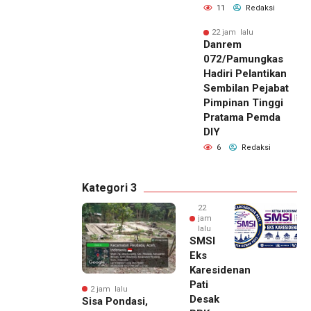
11
Redaksi
22 jam lalu
Danrem
072/Pamungkas
Hadiri Pelantikan
Sembilan Pejabat
Pimpinan Tinggi
Pratama Pemda
DIY
6
Redaksi
Kategori 3
22
jam
lalu
SMSI
Eks
Karesidenan
Pati
2 jam lalu
Desak
Sisa Pondasi,