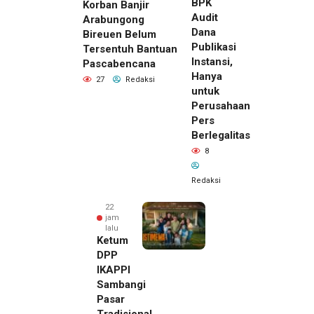
BPK
Korban Banjir
Audit
Arabungong
Dana
Bireuen Belum
Publikasi
Tersentuh Bantuan
Instansi,
Pascabencana
Hanya
27
Redaksi
untuk
Perusahaan
Pers
Berlegalitas
8
Redaksi
22
jam
lalu
Ketum
DPP
IKAPPI
Sambangi
Pasar