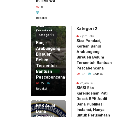
ISTIMEWA
8
Redaksi
2 jam lalu
Sisa
Kategori 2
Pondasi,
Kategori 1
Korban
2 jam lalu
Sisa Pondasi,
Banjir
Korban Banjir
Arabungong
Arabungong
Bireuen
Bireuen Belum
Belum
Tersentuh Bantuan
Tersentuh
Pascabencana
Bantuan
27
Redaksi
Pascabencana
22 jam lalu
SMSI Eks
27
22 jam lalu
SMSI Eks
Karesidenan
Redaksi
Karesidenan Pati
Pati
Desak BPK Audit
Desak
Dana Publikasi
BPK Audit
Instansi, Hanya
Dana
untuk Perusahaan