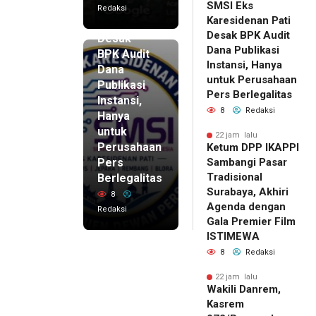
SMSI Eks
Karesidenan
Redaksi
Karesidenan Pati
Pati
Desak BPK Audit
Desak
Dana Publikasi
BPK Audit
Instansi, Hanya
Dana
untuk Perusahaan
Publikasi
Pers Berlegalitas
Instansi,
8
Redaksi
Hanya
untuk
22 jam lalu
Perusahaan
Ketum DPP IKAPPI
Pers
Sambangi Pasar
Tradisional
Berlegalitas
Surabaya, Akhiri
8
Agenda dengan
Redaksi
Gala Premier Film
ISTIMEWA
8
Redaksi
22 jam lalu
Wakili Danrem,
Kasrem