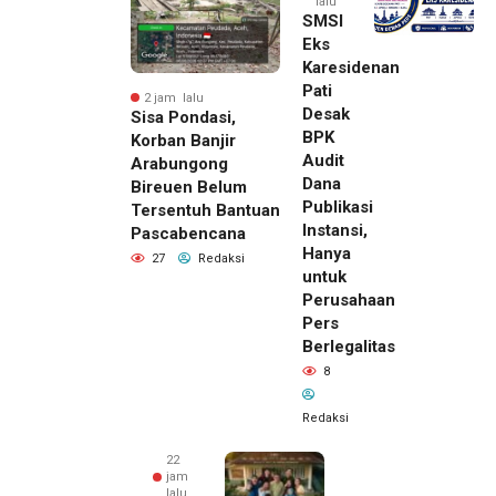
lalu
SMSI
Eks
Karesidenan
Pati
2 jam lalu
Desak
Sisa Pondasi,
BPK
Korban Banjir
Audit
Arabungong
Dana
Bireuen Belum
Publikasi
Tersentuh Bantuan
Instansi,
Pascabencana
Hanya
27
Redaksi
untuk
Perusahaan
Pers
Berlegalitas
8
Redaksi
22
jam
lalu