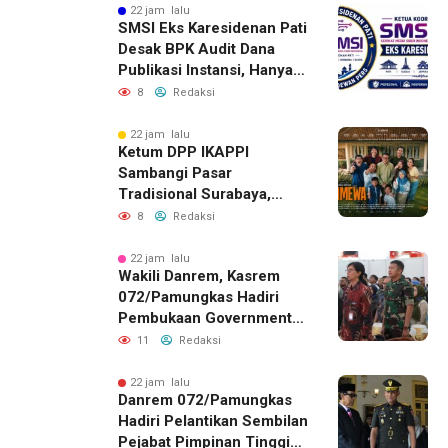
22 jam lalu
SMSI Eks Karesidenan Pati
Desak BPK Audit Dana
Publikasi Instansi, Hanya
untuk Perusahaan Pers
8
Redaksi
Berlegalitas
22 jam lalu
Ketum DPP IKAPPI
Sambangi Pasar
Tradisional Surabaya,
Akhiri Agenda dengan
8
Redaksi
Gala Premier Film
ISTIMEWA
22 jam lalu
Wakili Danrem, Kasrem
072/Pamungkas Hadiri
Pembukaan Government
Procurement Forum &
11
Redaksi
Expo 2026 di JEC
22 jam lalu
Danrem 072/Pamungkas
Hadiri Pelantikan Sembilan
Pejabat Pimpinan Tinggi