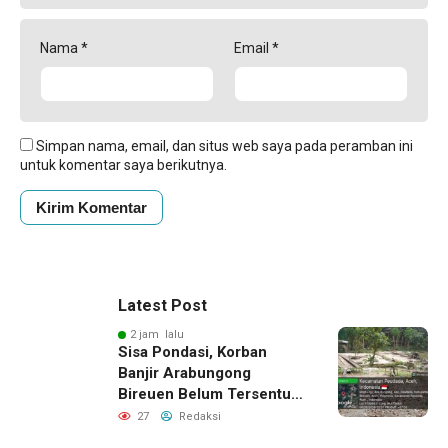
Nama
*
Email
*
Simpan nama, email, dan situs web saya pada peramban ini
untuk komentar saya berikutnya.
Latest Post
2 jam lalu
Sisa Pondasi, Korban
Banjir Arabungong
Bireuen Belum Tersentuh
Bantuan Pascabencana
27
Redaksi