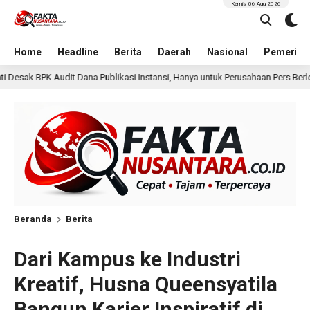
Kamis, 06 Agu 2026
Home
Headline
Berita
Daerah
Nasional
Pemerint
si Instansi, Hanya untuk Perusahaan Pers Berlegalitas
K
22 jam lalu
Beranda
Berita
Dari Kampus ke Industri
Kreatif, Husna Queensyatila
Bangun Karier Inspiratif di