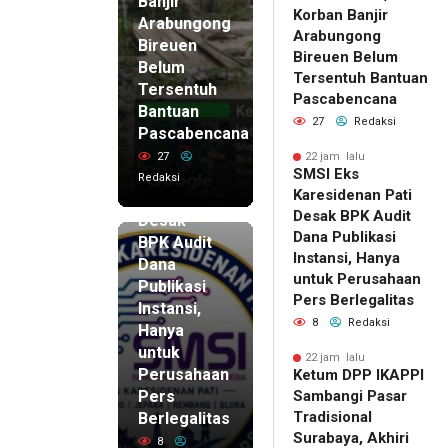
Banjir
Korban Banjir
Arabungong
Arabungong
Bireuen
Bireuen Belum
Belum
Tersentuh Bantuan
Tersentuh
Pascabencana
Bantuan
27
Redaksi
Pascabencana
22 jam lalu
SMSI Eks
27
22 jam lalu
SMSI Eks
Karesidenan
Redaksi
Karesidenan Pati
Pati
Desak BPK Audit
Desak
Dana Publikasi
BPK Audit
Instansi, Hanya
Dana
untuk Perusahaan
Publikasi
Pers Berlegalitas
Instansi,
8
Redaksi
Hanya
untuk
22 jam lalu
Perusahaan
Ketum DPP IKAPPI
Pers
Sambangi Pasar
Tradisional
Berlegalitas
Surabaya, Akhiri
8