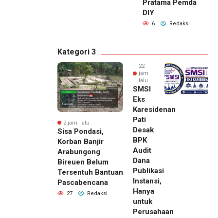
Pratama Pemda
DIY
6
Redaksi
Kategori 3
22
jam
lalu
SMSI
Eks
Karesidenan
Pati
2 jam lalu
Desak
Sisa Pondasi,
BPK
Korban Banjir
Audit
Arabungong
Dana
Bireuen Belum
Publikasi
Tersentuh Bantuan
Instansi,
Pascabencana
Hanya
27
Redaksi
untuk
Perusahaan