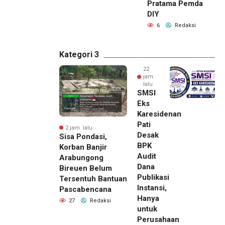
Pratama Pemda
DIY
6
Redaksi
Kategori 3
22
jam
lalu
SMSI
Eks
Karesidenan
Pati
2 jam lalu
Desak
Sisa Pondasi,
BPK
Korban Banjir
Audit
Arabungong
Dana
Bireuen Belum
Publikasi
Tersentuh Bantuan
Instansi,
Pascabencana
Hanya
27
Redaksi
untuk
Perusahaan