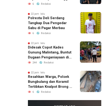
Pratama Pemda DIY
6
Redaksi
22 jam lalu
Polresta Deli Serdang
Tangkap Dua Pengedar
Sabu di Pagar Merbau
6
Redaksi
22 jam lalu
Didesak Copot Kades
Gunung Malintang, Buntut
Dugaan Penganiayaan di
Dusun Balakka Padang
244
Redaksi
Lawas
22 jam lalu
Resahkan Warga, Polsek
Bungbulang dan Koramil
Tertibkan Knalpot Brong di
Jalan Raya
6
Redaksi