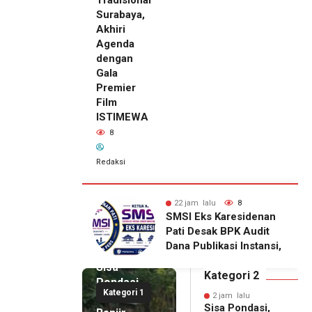
Tradisional
Surabaya,
Akhiri
Agenda
dengan
Gala
Premier
Film
ISTIMEWA
8
Redaksi
lalu
8
22 jam lalu
8
ks Karesidenan
Ketum DPP IKAPPI
sak BPK Audit
Sambangi Pasar
blikasi Instansi,
Tradisional Surabaya,
2 jam lalu
untuk
Akhiri Agenda dengan
Sisa
haan Pers
Gala Premier Film
Kategori 2
Pondasi,
litas
ISTIMEWA
Kategori 1
Korban
2 jam lalu
Sisa Pondasi,