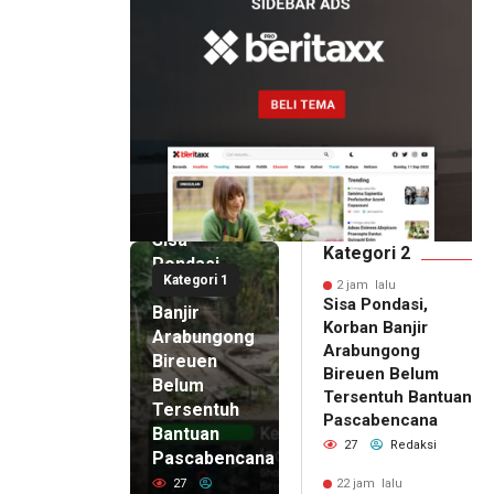
2 jam lalu
Sisa
Kategori 2
Pondasi,
Kategori 1
Korban
2 jam lalu
Sisa Pondasi,
Banjir
Korban Banjir
Arabungong
Arabungong
Bireuen
Bireuen Belum
Belum
Tersentuh Bantuan
Tersentuh
Pascabencana
Bantuan
27
Redaksi
Pascabencana
22 jam lalu
SMSI Eks
27
22 jam lalu