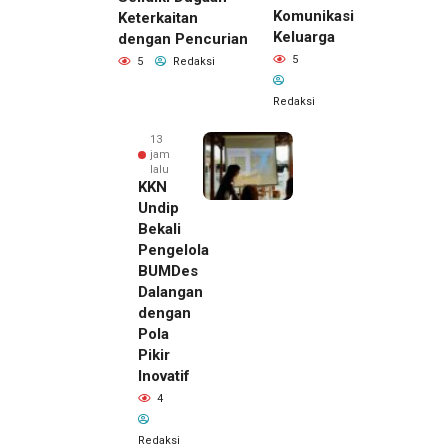
Komunikasi
Keterkaitan
Keluarga
dengan Pencurian
5
5
Redaksi
Redaksi
13
jam
lalu
KKN
Undip
Bekali
Pengelola
BUMDes
Dalangan
dengan
Pola
Pikir
Inovatif
13 jam lalu
4
Pemilik
Royal
Redaksi
Phone