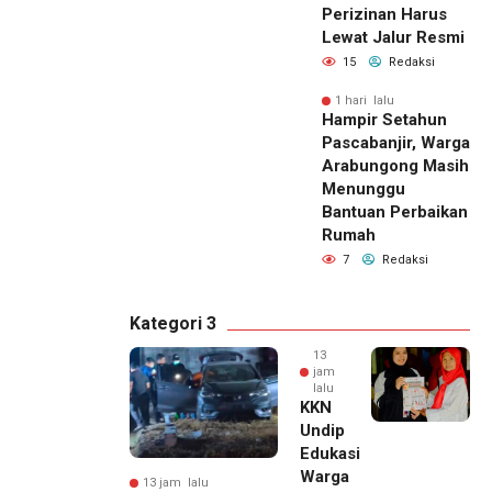
Perizinan Harus
Lewat Jalur Resmi
15
Redaksi
1 hari lalu
Hampir Setahun
Pascabanjir, Warga
Arabungong Masih
Menunggu
Bantuan Perbaikan
Rumah
7
Redaksi
Kategori 3
13
jam
lalu
KKN
Undip
Edukasi
Warga
13 jam lalu