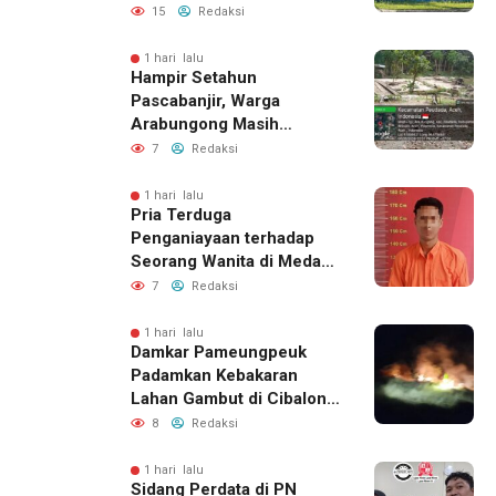
Tegaskan Proses
15
Redaksi
Perizinan Harus Lewat
Jalur Resmi
1 hari lalu
Hampir Setahun
Pascabanjir, Warga
Arabungong Masih
Menunggu Bantuan
7
Redaksi
Perbaikan Rumah
1 hari lalu
Pria Terduga
Penganiayaan terhadap
Seorang Wanita di Medan
Ditangkap Polisi
7
Redaksi
1 hari lalu
Damkar Pameungpeuk
Padamkan Kebakaran
Lahan Gambut di Cibalong,
Permukiman Warga
8
Redaksi
Berhasil Diamankan
1 hari lalu
Sidang Perdata di PN