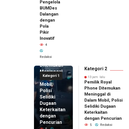
Pengelola
BUMDes
Dalangan
dengan
Pola
Pikir
Inovatif
13 jam lalu
4
Pemilik
Royal
Redaksi
Phone
Ditemukan
Kategori 2
Meninggal
Kategori 1
di Dalam
13 jam lalu
Pemilik Royal
Mobil,
Phone Ditemukan
Polisi
Meninggal di
Selidiki
Dalam Mobil, Polisi
Dugaan
Selidiki Dugaan
Keterkaitan
Keterkaitan
dengan
dengan Pencurian
Pencurian
5
Redaksi
5