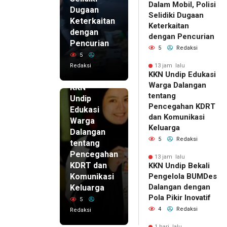
Dalam Mobil, Polisi
Dugaan
Selidiki Dugaan
Keterkaitan
Keterkaitan
dengan
dengan Pencurian
Pencurian
5
Redaksi
5
Redaksi
13 jam lalu
KKN Undip Edukasi
13 jam lalu
Warga Dalangan
KKN
tentang
Undip
Pencegahan KDRT
Edukasi
dan Komunikasi
Warga
Keluarga
Dalangan
5
Redaksi
tentang
Pencegahan
13 jam lalu
KDRT dan
KKN Undip Bekali
Komunikasi
Pengelola BUMDes
Dalangan dengan
Keluarga
Pola Pikir Inovatif
5
4
Redaksi
Redaksi
1 hari lalu