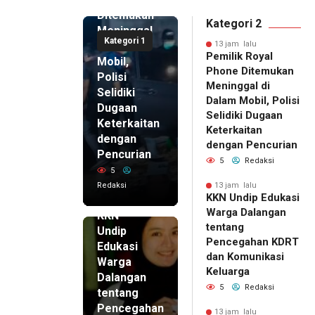
Ditemukan
Kategori 2
Meninggal
Kategori 1
di Dalam
13 jam lalu
Pemilik Royal
Mobil,
Phone Ditemukan
Polisi
Meninggal di
Selidiki
Dalam Mobil, Polisi
Dugaan
Selidiki Dugaan
Keterkaitan
Keterkaitan
dengan
dengan Pencurian
Pencurian
5
Redaksi
5
Redaksi
13 jam lalu
KKN Undip Edukasi
13 jam lalu
Warga Dalangan
KKN
tentang
Undip
Pencegahan KDRT
Edukasi
dan Komunikasi
Warga
Keluarga
Dalangan
5
Redaksi
tentang
Pencegahan
13 jam lalu