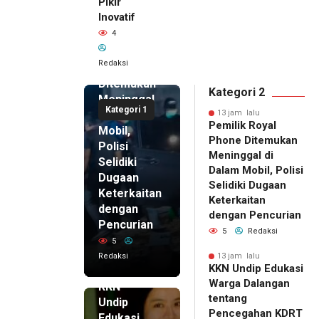
Pikir
Inovatif
13 jam lalu
4
Pemilik
Royal
Redaksi
Phone
Ditemukan
Kategori 2
Meninggal
Kategori 1
di Dalam
13 jam lalu
Pemilik Royal
Mobil,
Phone Ditemukan
Polisi
Meninggal di
Selidiki
Dalam Mobil, Polisi
Dugaan
Selidiki Dugaan
Keterkaitan
Keterkaitan
dengan
dengan Pencurian
Pencurian
5
Redaksi
5
Redaksi
13 jam lalu
KKN Undip Edukasi
13 jam lalu
Warga Dalangan
KKN
tentang
Undip
Pencegahan KDRT
Edukasi