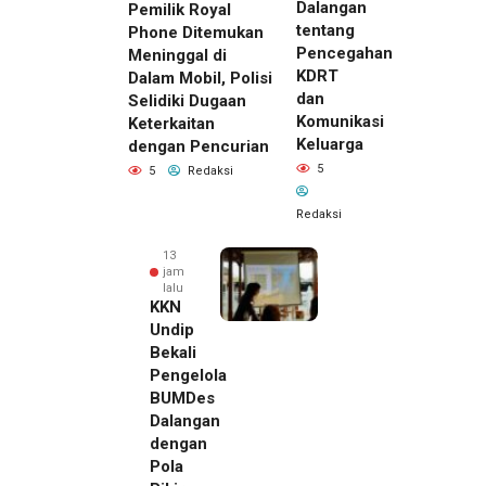
Dalangan
Pemilik Royal
tentang
Phone Ditemukan
Pencegahan
Meninggal di
KDRT
Dalam Mobil, Polisi
dan
Selidiki Dugaan
Komunikasi
Keterkaitan
Keluarga
dengan Pencurian
5
5
Redaksi
Redaksi
13
jam
lalu
KKN
Undip
Bekali
Pengelola
BUMDes
Dalangan
dengan
Pola