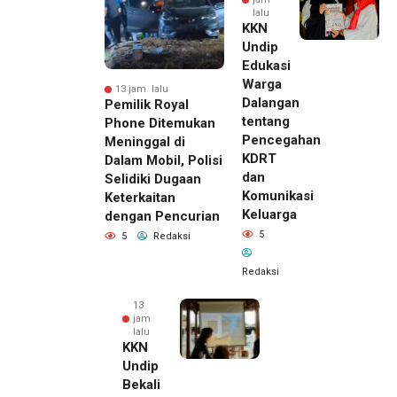
lalu
KKN
Undip
Edukasi
Warga
13 jam lalu
Dalangan
Pemilik Royal
tentang
Phone Ditemukan
Pencegahan
Meninggal di
KDRT
Dalam Mobil, Polisi
dan
Selidiki Dugaan
Komunikasi
Keterkaitan
Keluarga
dengan Pencurian
5
5
Redaksi
Redaksi
13
jam
lalu
KKN
Undip
Bekali