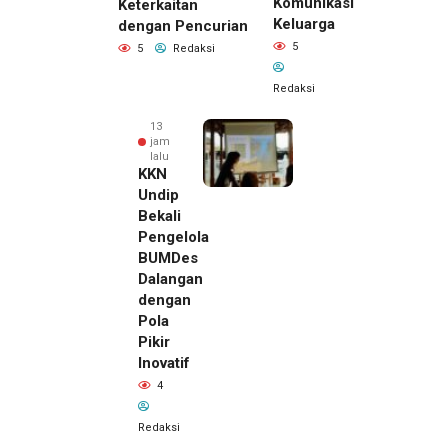
Komunikasi
Keterkaitan
Keluarga
dengan Pencurian
5
5
Redaksi
Redaksi
13
jam
lalu
KKN
Undip
Bekali
Pengelola
BUMDes
Dalangan
dengan
Pola
Pikir
Inovatif
4
Redaksi