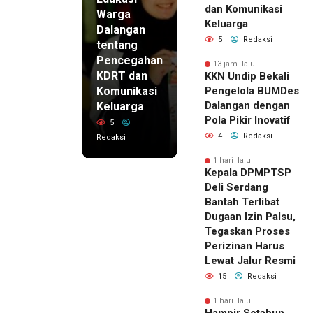
dan Komunikasi
Warga
Keluarga
Dalangan
5
Redaksi
tentang
Pencegahan
13 jam lalu
KDRT dan
KKN Undip Bekali
Komunikasi
Pengelola BUMDes
Dalangan dengan
Keluarga
Pola Pikir Inovatif
5
4
Redaksi
Redaksi
1 hari lalu
Kepala DPMPTSP
Deli Serdang
Bantah Terlibat
Dugaan Izin Palsu,
Tegaskan Proses
Perizinan Harus
Lewat Jalur Resmi
15
Redaksi
1 hari lalu