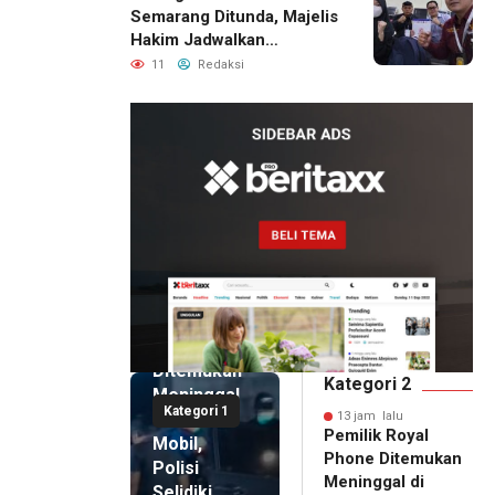
Semarang Ditunda, Majelis
Hakim Jadwalkan
Pemanggilan Ulang BPR
11
Redaksi
Artomoro
13 jam lalu
Pemilik
Royal
Phone
Ditemukan
Kategori 2
Meninggal
Kategori 1
di Dalam
13 jam lalu
Pemilik Royal
Mobil,
Phone Ditemukan
Polisi
Meninggal di
Selidiki