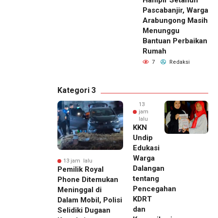
Hampir Setahun
Pascabanjir, Warga
Arabungong Masih
Menunggu
Bantuan Perbaikan
Rumah
7
Redaksi
Kategori 3
13
jam
lalu
KKN
Undip
Edukasi
Warga
13 jam lalu
Dalangan
Pemilik Royal
tentang
Phone Ditemukan
Pencegahan
Meninggal di
KDRT
Dalam Mobil, Polisi
dan
Selidiki Dugaan