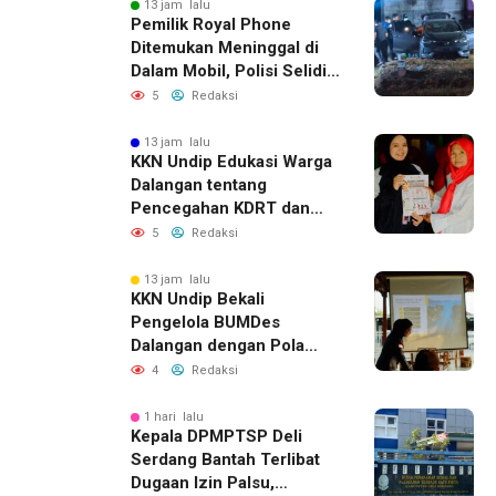
13 jam lalu
Pemilik Royal Phone
Ditemukan Meninggal di
Dalam Mobil, Polisi Selidiki
Dugaan Keterkaitan
5
Redaksi
dengan Pencurian
13 jam lalu
KKN Undip Edukasi Warga
Dalangan tentang
Pencegahan KDRT dan
Komunikasi Keluarga
5
Redaksi
13 jam lalu
KKN Undip Bekali
Pengelola BUMDes
Dalangan dengan Pola
Pikir Inovatif
4
Redaksi
1 hari lalu
Kepala DPMPTSP Deli
Serdang Bantah Terlibat
Dugaan Izin Palsu,