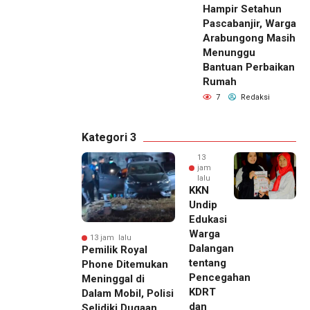
Hampir Setahun
Pascabanjir, Warga
Arabungong Masih
Menunggu
Bantuan Perbaikan
Rumah
7
Redaksi
Kategori 3
13
jam
lalu
KKN
Undip
Edukasi
Warga
13 jam lalu
Dalangan
Pemilik Royal
tentang
Phone Ditemukan
Pencegahan
Meninggal di
KDRT
Dalam Mobil, Polisi
dan
Selidiki Dugaan