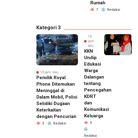
Rumah
7
Redaksi
Kategori 3
13
jam
lalu
KKN
Undip
Edukasi
Warga
13 jam lalu
Dalangan
Pemilik Royal
tentang
Phone Ditemukan
Pencegahan
Meninggal di
KDRT
Dalam Mobil, Polisi
dan
Selidiki Dugaan
Komunikasi
Keterkaitan
Keluarga
dengan Pencurian
5
5
Redaksi
Redaksi