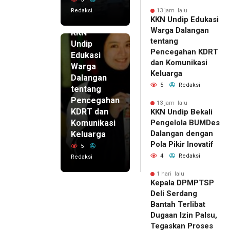
Redaksi
13 jam lalu
KKN Undip Edukasi
13 jam lalu
Warga Dalangan
KKN
tentang
Undip
Pencegahan KDRT
Edukasi
dan Komunikasi
Warga
Keluarga
Dalangan
5
Redaksi
tentang
Pencegahan
13 jam lalu
KDRT dan
KKN Undip Bekali
Komunikasi
Pengelola BUMDes
Dalangan dengan
Keluarga
Pola Pikir Inovatif
5
4
Redaksi
Redaksi
1 hari lalu
Kepala DPMPTSP
Deli Serdang
Bantah Terlibat
Dugaan Izin Palsu,
Tegaskan Proses