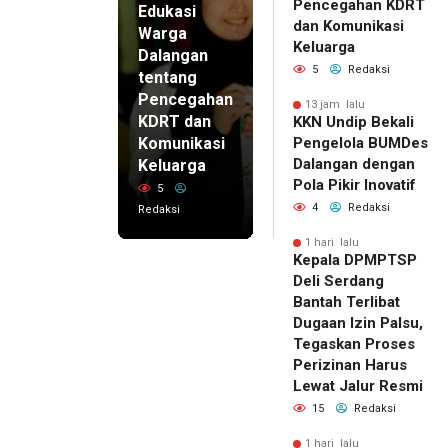
Pencegahan KDRT
Edukasi
dan Komunikasi
Warga
Keluarga
Dalangan
5
Redaksi
tentang
Pencegahan
13 jam lalu
KDRT dan
KKN Undip Bekali
Komunikasi
Pengelola BUMDes
Dalangan dengan
Keluarga
Pola Pikir Inovatif
5
4
Redaksi
Redaksi
1 hari lalu
Kepala DPMPTSP
Deli Serdang
Bantah Terlibat
Dugaan Izin Palsu,
Tegaskan Proses
Perizinan Harus
Lewat Jalur Resmi
15
Redaksi
1 hari lalu