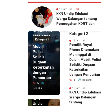
alu
5
13 jam lalu
4
13 jam lalu
ip Edukasi
KKN Undip Bekali
Pemilik
alangan tentang
Pengelola BUMDes
Royal
ahan KDRT dan
Dalangan dengan Pola
Phone
asi Keluarga
Pikir Inovatif
Ditemukan
Kategori 2
Meninggal
Kategori 1
di Dalam
13 jam lalu
Pemilik Royal
Mobil,
Phone Ditemukan
Polisi
Meninggal di
Selidiki
Dalam Mobil, Polisi
Dugaan
Selidiki Dugaan
Keterkaitan
Keterkaitan
dengan
dengan Pencurian
Pencurian
5
Redaksi
5
Redaksi
13 jam lalu
KKN Undip Edukasi
13 jam lalu
Warga Dalangan
KKN
tentang
Undip