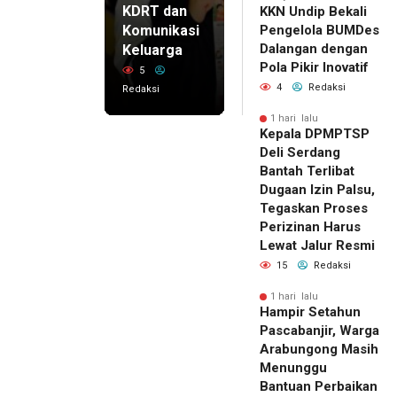
KDRT dan
KKN Undip Bekali
Komunikasi
Pengelola BUMDes
Dalangan dengan
Keluarga
Pola Pikir Inovatif
5
4
Redaksi
Redaksi
1 hari lalu
Kepala DPMPTSP
Deli Serdang
Bantah Terlibat
Dugaan Izin Palsu,
Tegaskan Proses
Perizinan Harus
Lewat Jalur Resmi
15
Redaksi
1 hari lalu
Hampir Setahun
Pascabanjir, Warga
Arabungong Masih
Menunggu
Bantuan Perbaikan