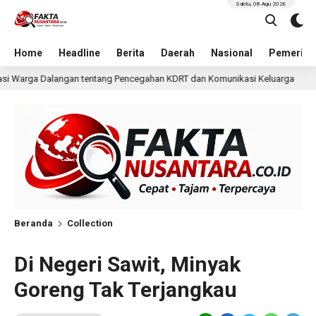
Sabtu, 08 Agu 2026
Home
Headline
Berita
Daerah
Nasional
Pemerint
egahan KDRT dan Komunikasi Keluarga
KKN Undip Bekal
13 jam lalu
Beranda
Collection
Di Negeri Sawit, Minyak
Goreng Tak Terjangkau