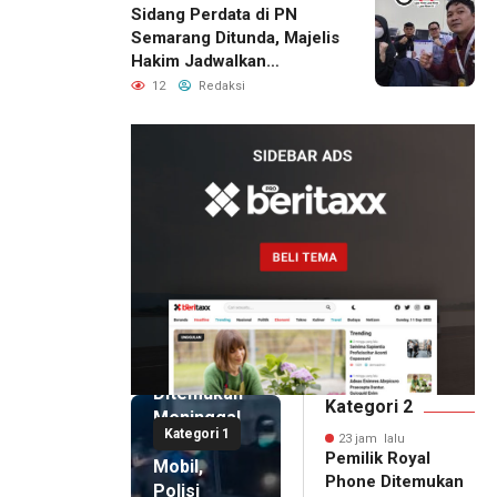
Sidang Perdata di PN
Semarang Ditunda, Majelis
Hakim Jadwalkan
Pemanggilan Ulang BPR
12
Redaksi
Artomoro
23 jam lalu
Pemilik
Royal
Phone
Ditemukan
Kategori 2
Meninggal
Kategori 1
di Dalam
23 jam lalu
Pemilik Royal
Mobil,
Phone Ditemukan
Polisi