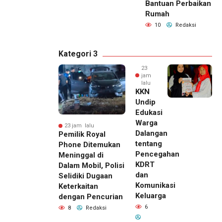
Bantuan Perbaikan
Rumah
10
Redaksi
Kategori 3
23
jam
lalu
KKN
Undip
Edukasi
Warga
23 jam lalu
Dalangan
Pemilik Royal
tentang
Phone Ditemukan
Pencegahan
Meninggal di
KDRT
Dalam Mobil, Polisi
dan
Selidiki Dugaan
Komunikasi
Keterkaitan
Keluarga
dengan Pencurian
6
8
Redaksi