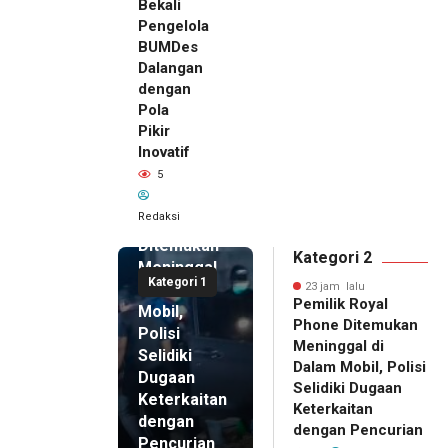
Bekali
Pengelola
BUMDes
Dalangan
dengan
Pola
Pikir
Inovatif
23 jam lalu
5
Pemilik
Royal
Redaksi
Phone
Ditemukan
Kategori 2
Meninggal
Kategori 1
di Dalam
23 jam lalu
Pemilik Royal
Mobil,
Phone Ditemukan
Polisi
Meninggal di
Selidiki
Dalam Mobil, Polisi
Dugaan
Selidiki Dugaan
Keterkaitan
Keterkaitan
dengan
dengan Pencurian
Pencurian