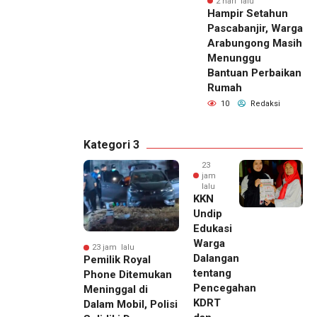
2 hari lalu
Hampir Setahun
Pascabanjir, Warga
Arabungong Masih
Menunggu
Bantuan Perbaikan
Rumah
10
Redaksi
Kategori 3
23
jam
lalu
KKN
Undip
Edukasi
Warga
23 jam lalu
Dalangan
Pemilik Royal
tentang
Phone Ditemukan
Pencegahan
Meninggal di
KDRT
Dalam Mobil, Polisi