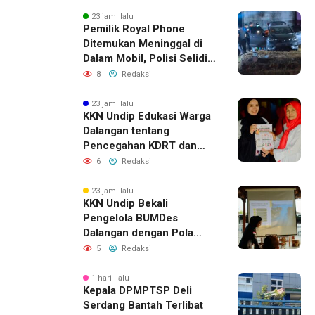
23 jam lalu
Pemilik Royal Phone
Ditemukan Meninggal di
Dalam Mobil, Polisi Selidiki
Dugaan Keterkaitan
8
Redaksi
dengan Pencurian
23 jam lalu
KKN Undip Edukasi Warga
Dalangan tentang
Pencegahan KDRT dan
Komunikasi Keluarga
6
Redaksi
23 jam lalu
KKN Undip Bekali
Pengelola BUMDes
Dalangan dengan Pola
Pikir Inovatif
5
Redaksi
1 hari lalu
Kepala DPMPTSP Deli
Serdang Bantah Terlibat