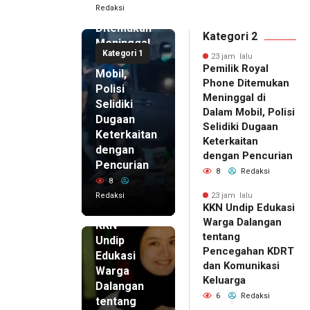
Redaksi
Phone
Ditemukan
Kategori 2
Meninggal
Kategori 1
di Dalam
23 jam lalu
Pemilik Royal
Mobil,
Phone Ditemukan
Polisi
Meninggal di
Selidiki
Dalam Mobil, Polisi
Dugaan
Selidiki Dugaan
Keterkaitan
Keterkaitan
dengan
dengan Pencurian
Pencurian
8
Redaksi
8
Redaksi
23 jam lalu
KKN Undip Edukasi
23 jam lalu
Warga Dalangan
KKN
tentang
Undip
Pencegahan KDRT
Edukasi
dan Komunikasi
Warga
Keluarga
Dalangan
6
Redaksi
tentang