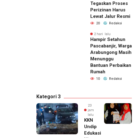
Tegaskan Proses
Perizinan Harus
Lewat Jalur Resmi
20
Redaksi
2 hari lalu
Hampir Setahun
Pascabanjir, Warga
Arabungong Masih
Menunggu
Bantuan Perbaikan
Rumah
10
Redaksi
Kategori 3
23
jam
lalu
KKN
Undip
Edukasi