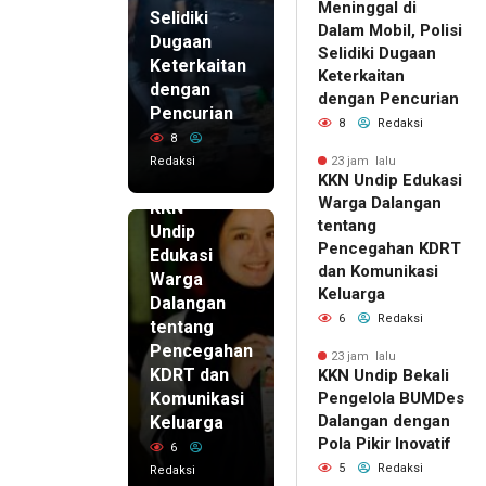
Meninggal di
Selidiki
Dalam Mobil, Polisi
Dugaan
Selidiki Dugaan
Keterkaitan
Keterkaitan
dengan
dengan Pencurian
Pencurian
8
Redaksi
8
Redaksi
23 jam lalu
KKN Undip Edukasi
23 jam lalu
Warga Dalangan
KKN
tentang
Undip
Pencegahan KDRT
Edukasi
dan Komunikasi
Warga
Keluarga
Dalangan
6
Redaksi
tentang
Pencegahan
23 jam lalu
KDRT dan
KKN Undip Bekali
Komunikasi
Pengelola BUMDes
Dalangan dengan
Keluarga
Pola Pikir Inovatif
6
5
Redaksi
Redaksi