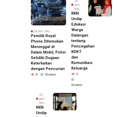
23
jam
lalu
KKN
Undip
Edukasi
Warga
23 jam lalu
Dalangan
Pemilik Royal
tentang
Phone Ditemukan
Pencegahan
Meninggal di
KDRT
Dalam Mobil, Polisi
dan
Selidiki Dugaan
Komunikasi
Keterkaitan
Keluarga
dengan Pencurian
6
8
Redaksi
Redaksi
23
jam
lalu
KKN
Undip