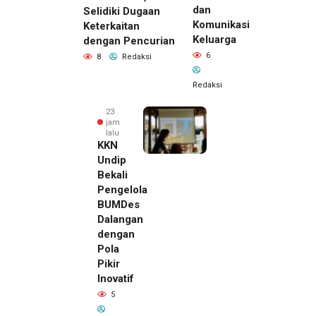
dan
Selidiki Dugaan
Komunikasi
Keterkaitan
Keluarga
dengan Pencurian
6
8
Redaksi
Redaksi
23
jam
lalu
KKN
Undip
Bekali
Pengelola
BUMDes
Dalangan
dengan
Pola
Pikir
Inovatif
23 jam lalu
5
Pemilik
Royal