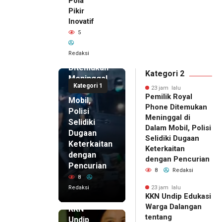
Pola
Pikir
Inovatif
23 jam lalu
5
Pemilik
Royal
Redaksi
Phone
Ditemukan
Kategori 2
Meninggal
Kategori 1
di Dalam
23 jam lalu
Pemilik Royal
Mobil,
Phone Ditemukan
Polisi
Meninggal di
Selidiki
Dalam Mobil, Polisi
Dugaan
Selidiki Dugaan
Keterkaitan
Keterkaitan
dengan
dengan Pencurian
Pencurian
8
Redaksi
8
Redaksi
23 jam lalu
KKN Undip Edukasi
23 jam lalu
Warga Dalangan
KKN
tentang
Undip