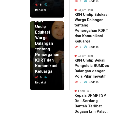
8
Redaksi
8
Redaksi
23 jam lalu
KKN Undip Edukasi
23 jam lalu
Warga Dalangan
KKN
tentang
Undip
Pencegahan KDRT
Edukasi
dan Komunikasi
Warga
Keluarga
Dalangan
6
Redaksi
tentang
Pencegahan
23 jam lalu
KDRT dan
KKN Undip Bekali
Komunikasi
Pengelola BUMDes
Dalangan dengan
Keluarga
Pola Pikir Inovatif
6
5
Redaksi
Redaksi
1 hari lalu
Kepala DPMPTSP
Deli Serdang
Bantah Terlibat
Dugaan Izin Palsu,