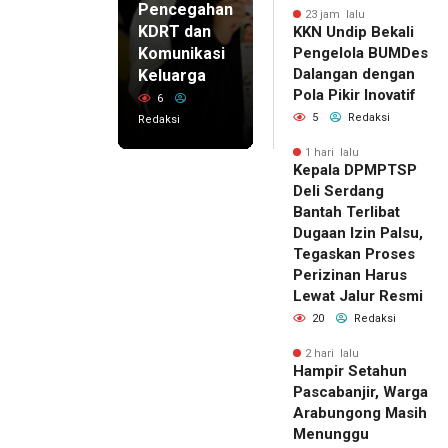
Pencegahan
23 jam lalu
KDRT dan
KKN Undip Bekali
Komunikasi
Pengelola BUMDes
Dalangan dengan
Keluarga
Pola Pikir Inovatif
6
5
Redaksi
Redaksi
1 hari lalu
Kepala DPMPTSP
Deli Serdang
Bantah Terlibat
Dugaan Izin Palsu,
Tegaskan Proses
Perizinan Harus
Lewat Jalur Resmi
20
Redaksi
2 hari lalu
Hampir Setahun
Pascabanjir, Warga
Arabungong Masih
Menunggu