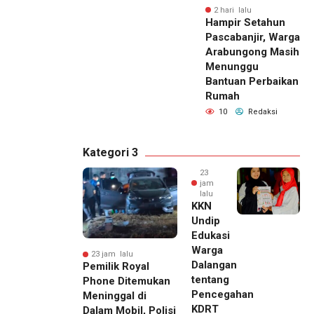
2 hari lalu
Hampir Setahun
Pascabanjir, Warga
Arabungong Masih
Menunggu
Bantuan Perbaikan
Rumah
10
Redaksi
Kategori 3
23
jam
lalu
KKN
Undip
Edukasi
Warga
23 jam lalu
Dalangan
Pemilik Royal
tentang
Phone Ditemukan
Pencegahan
Meninggal di
KDRT
Dalam Mobil, Polisi