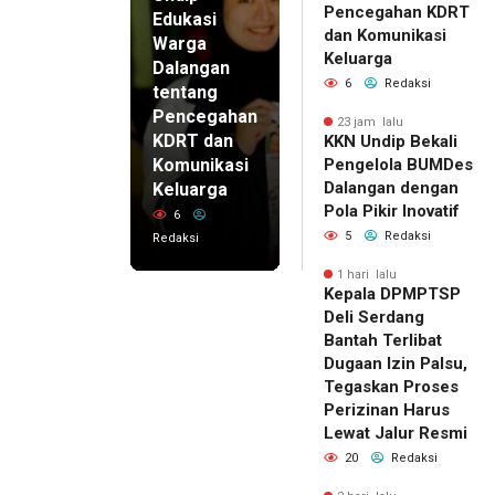
Pencegahan KDRT
Edukasi
dan Komunikasi
Warga
Keluarga
Dalangan
6
Redaksi
tentang
Pencegahan
23 jam lalu
KDRT dan
KKN Undip Bekali
Komunikasi
Pengelola BUMDes
Dalangan dengan
Keluarga
Pola Pikir Inovatif
6
5
Redaksi
Redaksi
1 hari lalu
Kepala DPMPTSP
Deli Serdang
Bantah Terlibat
Dugaan Izin Palsu,
Tegaskan Proses
Perizinan Harus
Lewat Jalur Resmi
20
Redaksi