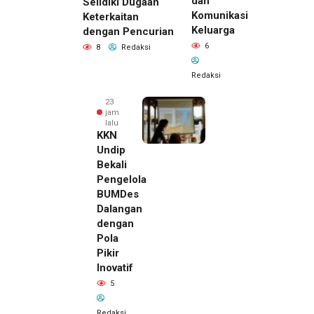
dan
Selidiki Dugaan
Komunikasi
Keterkaitan
Keluarga
dengan Pencurian
6
8
Redaksi
Redaksi
23
jam
lalu
KKN
Undip
Bekali
Pengelola
BUMDes
Dalangan
dengan
Pola
Pikir
Inovatif
5
Redaksi