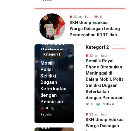
alu
6
23 jam lalu
5
23 jam lalu
ip Edukasi
KKN Undip Bekali
Pemilik
alangan tentang
Pengelola BUMDes
Royal
ahan KDRT dan
Dalangan dengan Pola
Phone
asi Keluarga
Pikir Inovatif
Ditemukan
Kategori 2
Meninggal
Kategori 1
di Dalam
23 jam lalu
Pemilik Royal
Mobil,
Phone Ditemukan
Polisi
Meninggal di
Selidiki
Dalam Mobil, Polisi
Dugaan
Selidiki Dugaan
Keterkaitan
Keterkaitan
dengan
dengan Pencurian
Pencurian
8
Redaksi
8
Redaksi
23 jam lalu
KKN Undip Edukasi
23 jam lalu
Warga Dalangan
KKN