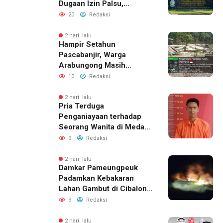
Dugaan Izin Palsu,
Tegaskan Proses
20
Redaksi
Perizinan Harus Lewat
Jalur Resmi
2 hari lalu
Hampir Setahun
Pascabanjir, Warga
Arabungong Masih
Menunggu Bantuan
10
Redaksi
Perbaikan Rumah
2 hari lalu
Pria Terduga
Penganiayaan terhadap
Seorang Wanita di Medan
Ditangkap Polisi
9
Redaksi
2 hari lalu
Damkar Pameungpeuk
Padamkan Kebakaran
Lahan Gambut di Cibalong,
Permukiman Warga
9
Redaksi
Berhasil Diamankan
2 hari lalu