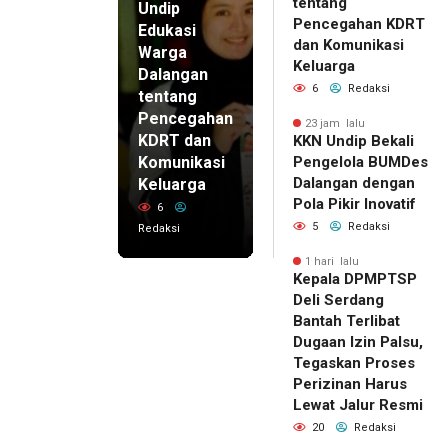
tentang
Undip
Pencegahan KDRT
Edukasi
dan Komunikasi
Warga
Keluarga
Dalangan
6
Redaksi
tentang
Pencegahan
23 jam lalu
KDRT dan
KKN Undip Bekali
Komunikasi
Pengelola BUMDes
Dalangan dengan
Keluarga
Pola Pikir Inovatif
6
5
Redaksi
Redaksi
1 hari lalu
Kepala DPMPTSP
Deli Serdang
Bantah Terlibat
Dugaan Izin Palsu,
Tegaskan Proses
Perizinan Harus
Lewat Jalur Resmi
20
Redaksi