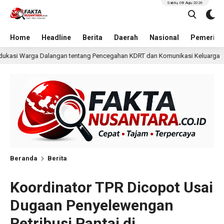
Sabtu, 08 Agu 2026
Home
Headline
Berita
Daerah
Nasional
Pemerint
 Pencegahan KDRT dan Komunikasi Keluarga
KKN Undip 
23 jam lalu
Beranda
Berita
Koordinator TPR Dicopot Usai
Dugaan Penyelewengan
Retribusi Pantai di