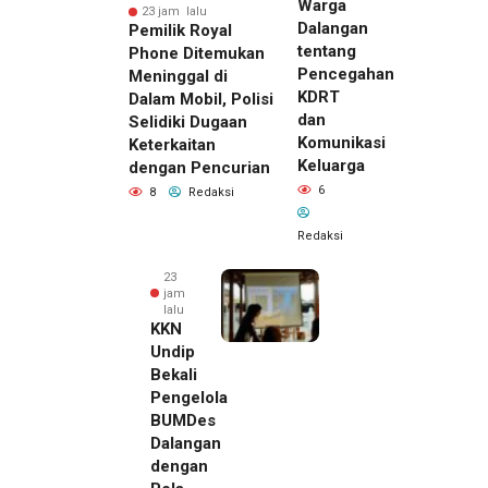
Warga
23 jam lalu
Dalangan
Pemilik Royal
tentang
Phone Ditemukan
Pencegahan
Meninggal di
KDRT
Dalam Mobil, Polisi
dan
Selidiki Dugaan
Komunikasi
Keterkaitan
Keluarga
dengan Pencurian
6
8
Redaksi
Redaksi
23
jam
lalu
KKN
Undip
Bekali
Pengelola
BUMDes
Dalangan
dengan