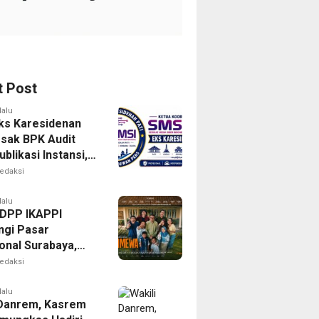
t Post
lalu
ks Karesidenan
esak BPK Audit
blikasi Instansi,
untuk Perusahaan
edaksi
erlegalitas
lalu
DPP IKAPPI
gi Pasar
onal Surabaya,
 Agenda dengan
edaksi
remier Film
EWA
lalu
 Danrem, Kasrem