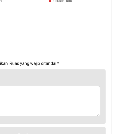
n lalu
2 bulan lalu
ikan.
Ruas yang wajib ditandai
*