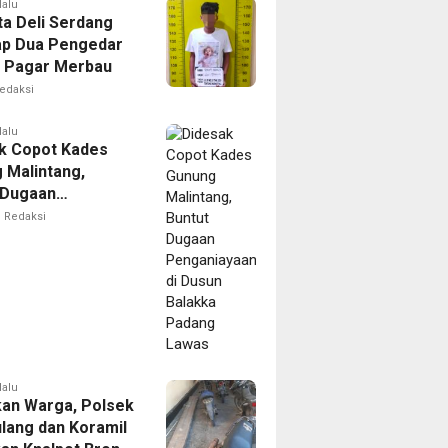
lalu
ta Deli Serdang
p Dua Pengedar
i Pagar Merbau
edaksi
lalu
k Copot Kades
 Malintang,
 Dugaan
iayaan di Dusun
Redaksi
a Padang Lawas
lalu
an Warga, Polsek
lang dan Koramil