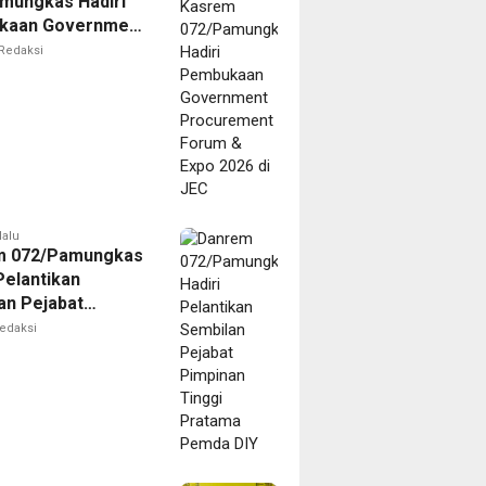
mungkas Hadiri
kaan Government
ement Forum &
Redaksi
026 di JEC
lalu
m 072/Pamungkas
Pelantikan
an Pejabat
an Tinggi Pratama
edaksi
 DIY