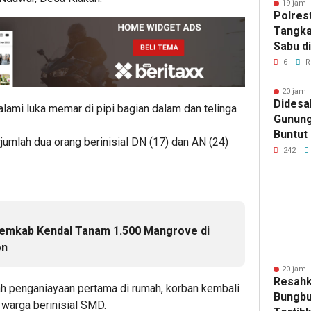
19 jam 
Polres
Tangka
Sabu d
6
R
20 jam 
Didesa
lami luka memar di pipi bagian dalam dan telinga
Gunung
Buntut
umlah dua orang berinisial DN (17) dan AN (24)
Pengan
242
Balakk
emkab Kendal Tanam 1.500 Mangrove di
on
20 jam 
Resahk
ah penganiayaan pertama di rumah, korban kembali
Bungbu
 warga berinisial SMD.