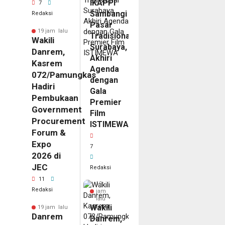
IKAPPI
7
Sambangi
Redaksi
Pasar
19 jam lalu
Tradisional
Wakili
Surabaya,
Danrem,
Akhiri
Kasrem
Agenda
072/Pamungkas
dengan
Hadiri
Gala
Pembukaan
Premier
Government
Film
Procurement
ISTIMEWA
Forum &
Expo
7
2026 di
JEC
Redaksi
11
19
Redaksi
jam
lalu
Wakili
19 jam lalu
Danrem
Danrem,