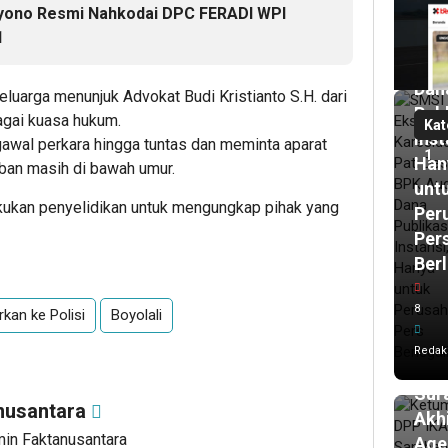
Des
hyono Resmi Nahkodai DPC FERADI WPI
1
BPK
Aud
Dan
uarga menunjuk Advokat Budi Kristianto S.H. dari
Publ
gai kuasa hukum.
Kat
Inst
wal perkara hingga tuntas dan meminta aparat
1
Han
ban masih di bawah umur.
unt
19
kukan penyelidikan untuk mengungkap pihak yang
ja
Per
lalu
Per
Ket
Berl
DPP
IKA
8
rkan ke Polisi
Boyolali
Sam
Pas
Redak
Tra
Sur
nusantara
Akhi
min Faktanusantara
Age