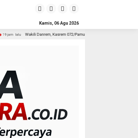
Kamis, 06 Agu 2026
nrem, Kasrem 072/Pamungkas Hadiri Pembukaan Government Procurement For