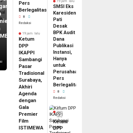
19 jam lalu
Pers
gan
SMSI Eks
Berlegalitas
Karesidenan
a
8
Pati
mier
Redaksi
Desak
m
BPK Audit
19 jam lalu
IMEWA
Ketum
Dana
DPP
Publikasi
Instansi,
IKAPPI
Hanya
Sambangi
si
untuk
Pasar
Perusahaan
Tradisional
Pers
Surabaya,
Berlegalitas
Akhiri
8
Agenda
Redaksi
dengan
Gala
19
jam
Premier
lalu
Film
Ketum
ISTIMEWA
DPP