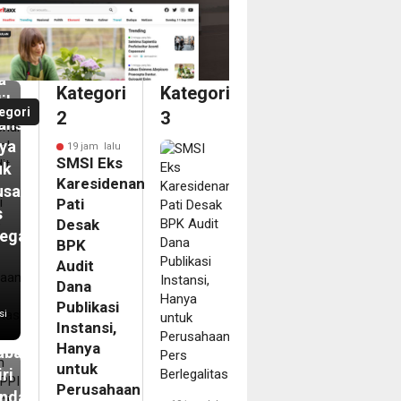
ak
it
a
Kategori
Kategori
ikasi
egori
2
3
ansi,
ya
19 jam lalu
SMSI Eks
uk
Karesidenan
m
usahaan
Pati
s
um
Desak
egalitas
BPK
PPI
Audit
bangi
Dana
ar
Publikasi
si
Instansi,
disional
Hanya
abaya,
untuk
ri
Perusahaan
nda