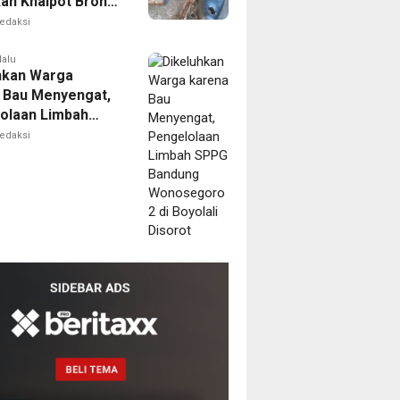
kan Knalpot Brong
n Raya
edaksi
lalu
hkan Warga
 Bau Menyengat,
olaan Limbah
Bandung
edaksi
goro 2 di
i Disorot
m
I
esidenan