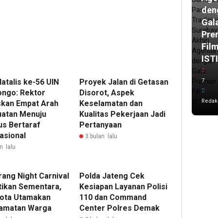
den
Gal
Pre
Fil
IST
atalis ke-56 UIN
Proyek Jalan di Getasan
7
ongo: Rektor
Disorot, Aspek
Redak
kan Empat Arah
Keselamatan dan
atan Menuju
Kualitas Pekerjaan Jadi
s Bertaraf
Pertanyaan
asional
3 bulan lalu
n lalu
ang Night Carnival
Polda Jateng Cek
tikan Sementara,
Kesiapan Layanan Polisi
Kota Utamakan
110 dan Command
amatan Warga
Center Polres Demak