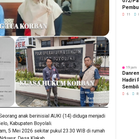
072/Pa
Pembu
Procur
11
Expo 2
19 jam 
Danre
Hadiri 
Sembil
Pimpin
6
R
Pemda
Seorang anak berinisial AUKI (14) diduga menjadi
lo, Kabupaten Boyolali.
lam, 5 Mei 2026 sekitar pukul 23.30 WIB di rumah
 Nduwur, Desa Klakah.