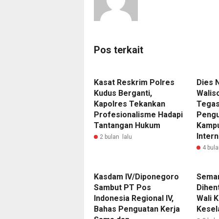
Pos terkait
Kasat Reskrim Polres
Dies N
Kudus Berganti,
Walis
Kapolres Tekankan
Tegas
Profesionalisme Hadapi
Pengu
Tantangan Hukum
Kampu
Intern
2 bulan lalu
4 bula
Kasdam IV/Diponegoro
Semar
Sambut PT Pos
Dihen
Indonesia Regional IV,
Wali 
Bahas Penguatan Kerja
Kesel