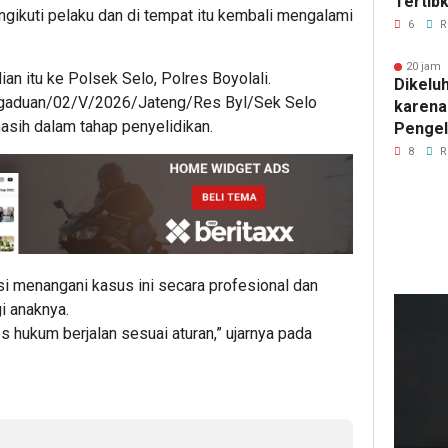
Tertib
ikuti pelaku dan di tempat itu kembali mengalami
di Jala
6
R
20 jam 
an itu ke Polsek Selo, Polres Boyolali.
Dikelu
ngaduan/02/V/2026/Jateng/Res Byl/Sek Selo
karena
masih dalam tahap penyelidikan.
Pengel
SPPG 
8
R
Wonose
Boyolal
si menangani kasus ini secara profesional dan
i anaknya.
19
ja
s hukum berjalan sesuai aturan,” ujarnya pada
lalu
SMS
Eks
Kar
Pati