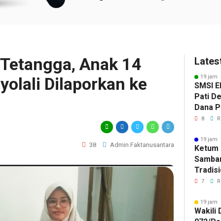
 Tetangga, Anak 14
Lates
19 jam 
yolali Dilaporkan ke
SMSI E
Pati D
Dana Pu
Hanya 
8
R
Pers B
19 jam 
38
Admin Faktanusantara
Ketum 
Samban
Tradisi
Akhiri
7
R
Gala P
ISTIM
19 jam 
Wakili