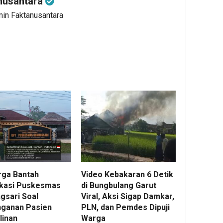
nusantara
min Faktanusantara
rga Bantah
Video Kebakaran 6 Detik
fikasi Puskesmas
di Bungbulang Garut
gsari Soal
Viral, Aksi Sigap Damkar,
ganan Pasien
PLN, dan Pemdes Dipuji
linan
Warga