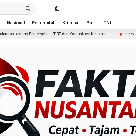
Nasional
Pemerintah
Kriminal
Polri
TNI
ahan KDRT dan Komunikasi Keluarga
KKN Undip Bekali P
12 jam lalu