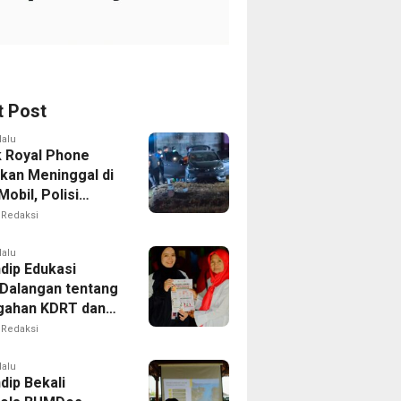
t Post
lalu
k Royal Phone
kan Meninggal di
obil, Polisi
i Dugaan
Redaksi
aitan dengan
ian
lalu
dip Edukasi
Dalangan tentang
gahan KDRT dan
kasi Keluarga
Redaksi
lalu
dip Bekali