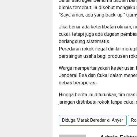
Salah satu agen bernama Sadam bahk
bisnis tersebut. Ia disebut mengaku 
“Saya aman, ada yang back-up,” ujarn
Jika benar ada keterlibatan oknum, 
cukai, tetapi juga ada dugaan pembi
berlangsung sistematis.
Peredaran rokok ilegal dinilai mer
persaingan usaha bagi produsen rok
Warga mempertanyakan keseriusan Po
Jenderal Bea dan Cukai dalam menert
bebas beroperasi.
Hingga berita ini diturunkan, tim mas
jaringan distribusi rokok tanpa cukai
Diduga Marak Beredar di Anyer
Ro