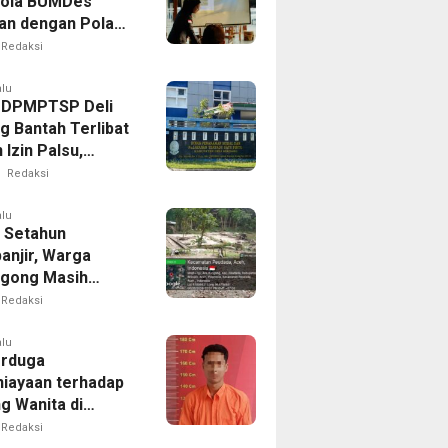
lola BUMDes
an dengan Pola
novatif
Redaksi
alu
 DPMPTSP Deli
g Bantah Terlibat
Izin Palsu,
an Proses
Redaksi
nan Harus Lewat
Resmi
alu
 Setahun
anjir, Warga
gong Masih
ggu Bantuan
Redaksi
kan Rumah
alu
erduga
iayaan terhadap
g Wanita di
Ditangkap Polisi
Redaksi