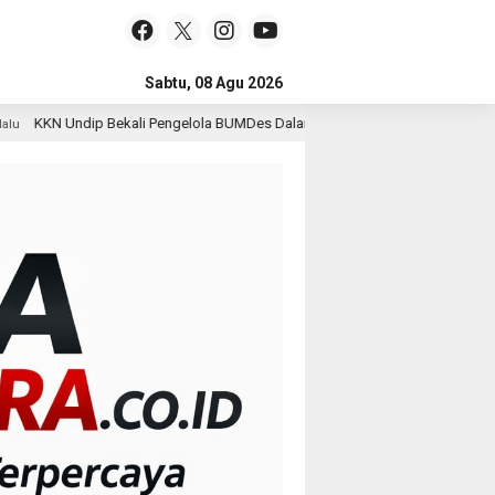
Sabtu, 08 Agu 2026
engelola BUMDes Dalangan dengan Pola Pikir Inovatif
Ke
1 hari lalu