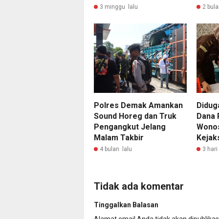
3 minggu lalu
2 bula
Polres Demak Amankan
Didug
Sound Horeg dan Truk
Dana 
Pengangkut Jelang
Wonos
Malam Takbir
Kejak
4 bulan lalu
3 hari
Tidak ada komentar
Tinggalkan Balasan
Alamat email Anda tidak akan dipublikas