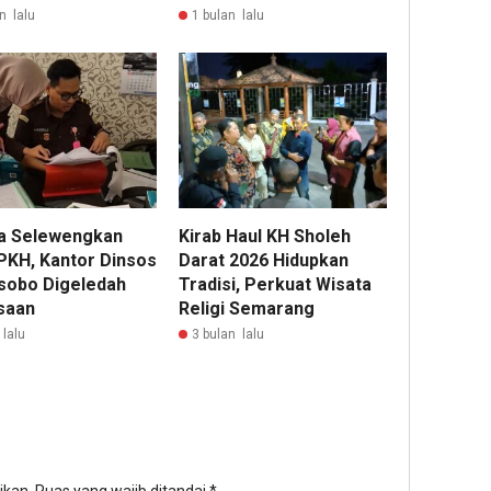
n lalu
1 bulan lalu
a Selewengkan
Kirab Haul KH Sholeh
PKH, Kantor Dinsos
Darat 2026 Hidupkan
obo Digeledah
Tradisi, Perkuat Wisata
saan
Religi Semarang
 lalu
3 bulan lalu
12
ja
lalu
Pem
Roy
Pho
Dit
ikan.
Ruas yang wajib ditandai
*