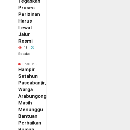
Tegaskan
Proses
Perizinan
Harus
Lewat
Jalur
Resmi
13
Redaksi
1 hari lalu
Hampir
Setahun
Pascabanjir,
Warga
Arabungong
m
Masih
ilik
Menunggu
al
Bantuan
ne
Perbaikan
emukan
Rumah