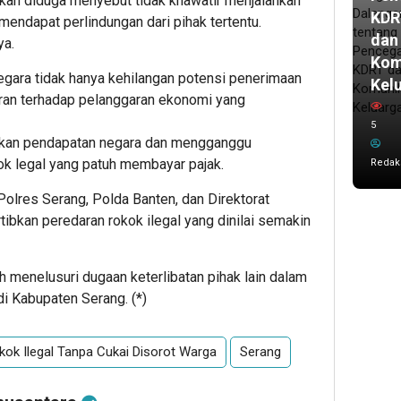
an diduga menyebut tidak khawatir menjalankan
KDR
mendapat perlindungan dari pihak tertentu.
dan
ya.
Kom
negara tidak hanya kehilangan potensi penerimaan
Kel
aran terhadap pelanggaran ekonomi yang
5
ugikan pendapatan negara dan mengganggu
ok legal yang patuh membayar pajak.
Redak
lres Serang, Polda Banten, dan Direktorat
ibkan peredaran rokok ilegal yang dinilai semakin
ih menelusuri dugaan keterlibatan pihak lain dalam
 di Kabupaten Serang. (*)
kok Ilegal Tanpa Cukai Disorot Warga
Serang