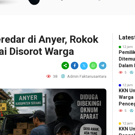
redar di Anyer, Rokok
Lates
12 jam 
ai Disorot Warga
Pemili
Ditemu
Dalam M
Selidik
5
38
Admin Faktanusantara
Keterk
Pencur
12 jam 
KKN Un
Warga 
Pence
Komuni
5
12 jam 
KKN Un