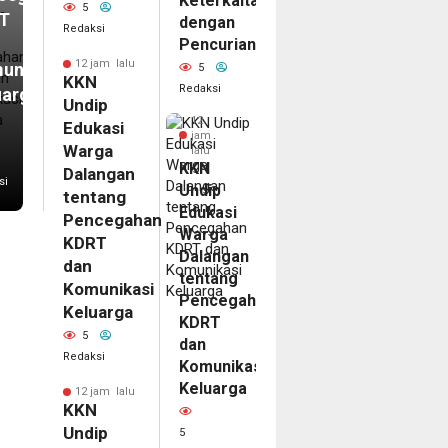
Keterkaitan
5
T
dengan
Redaksi
Pencurian
12 jam lalu
unikasi
5
KKN
Redaksi
uarga
Undip
12
Edukasi
jam
Warga
lalu
KKN
Dalangan
si
Undip
tentang
Edukasi
Pencegahan
Warga
KDRT
Dalangan
dan
tentang
Komunikasi
Pencegahan
Keluarga
KDRT
5
dan
Redaksi
Komunikasi
Keluarga
12 jam lalu
KKN
Undip
5