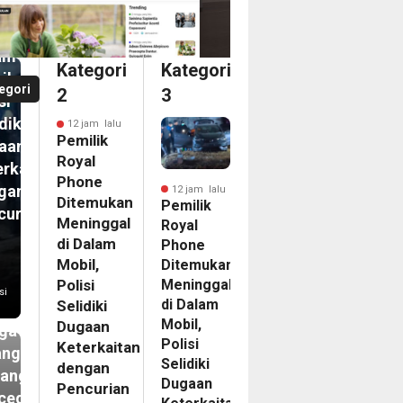
inggal
am
Kategori
Kategori
il,
egori
2
3
si
diki
12 jam lalu
Pemilik
aan
Royal
erkaitan
Phone
gan
12 jam lalu
Ditemukan
Pemilik
curian
Meninggal
Royal
m
di Dalam
Phone
N
Mobil,
Ditemukan
Meninggal
ip
Polisi
si
di Dalam
Selidiki
kasi
Mobil,
Dugaan
ga
Polisi
Keterkaitan
angan
Selidiki
dengan
tang
Dugaan
Pencurian
cegahan