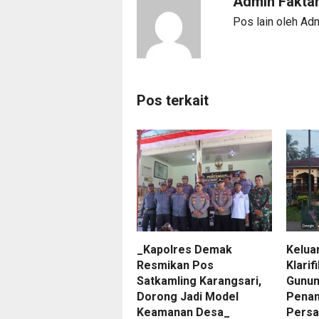
Admin Fakta
Pos lain oleh Ad
Pos terkait
_Kapolres Demak
Kelua
Resmikan Pos
Klari
Satkamling Karangsari,
Gunun
Dorong Jadi Model
Penan
Keamanan Desa_
Persa