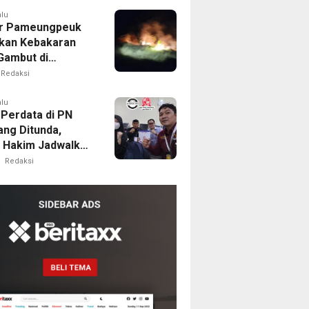
alu
r Pameungpeuk
kan Kebakaran
Gambut di
ng, Permukiman
Redaksi
Berhasil
nkan
alu
 Perdata di PN
ng Ditunda,
s Hakim Jadwalkan
gilan Ulang BPR
Redaksi
oro
m
ilik
al
ne
emukan