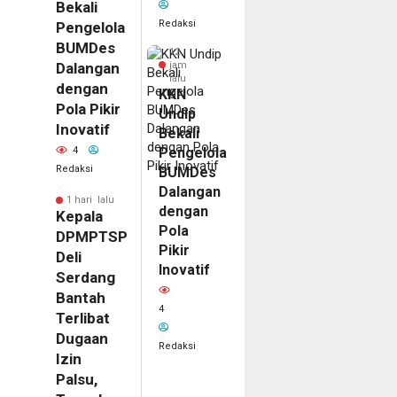
Bekali
Redaksi
Pengelola
BUMDes
12
jam
Dalangan
lalu
dengan
KKN
Pola Pikir
Undip
Inovatif
Bekali
Pengelola
4
Redaksi
BUMDes
Dalangan
1 hari lalu
dengan
Kepala
Pola
DPMPTSP
Pikir
Deli
Inovatif
Serdang
Bantah
4
Terlibat
Dugaan
Redaksi
Izin
Palsu,