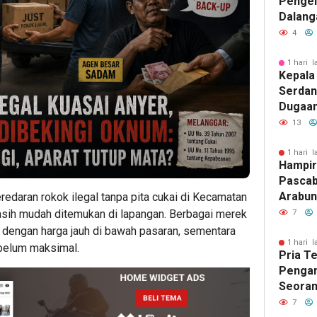
Penge
Dalang
Pikir I
4
1 hari l
Kepala
Serdan
Dugaan 
Tegask
13
Perizi
Jalur 
1 hari l
Hampir
Pascab
Arabun
redaran rokok ilegal tanpa pita cukai di Kecamatan
Menun
asih mudah ditemukan di lapangan. Berbagai merek
7
Perbai
 dengan harga jauh di bawah pasaran, sementara
1 hari l
 belum maksimal.
Pria T
Pengan
Seoran
Medan 
7