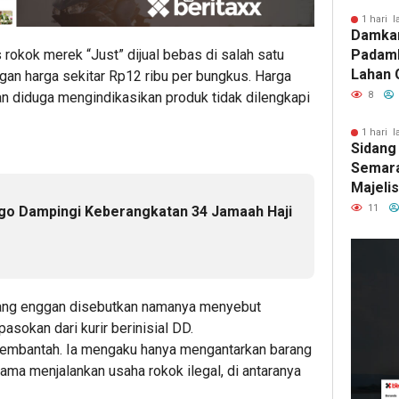
1 hari l
Damka
okok merek “Just” dijual bebas di salah satu
Padam
Lahan 
n harga sekitar Rp12 ribu per bungkus. Harga
Cibalo
an diduga mengindikasikan produk tidak dilengkapi
8
Warga 
Diama
1 hari l
Sidang
Semara
Majeli
Pemang
11
ego Dampingi Keberangkatan 34 Jamaah Haji
Artom
12
ja
lalu
yang enggan disebutkan namanya menyebut
Pem
sokan dari kurir berinisial DD.
Roy
 membantah. Ia mengaku hanya mengantarkan barang
Pho
ama menjalankan usaha rokok ilegal, di antaranya
Dit