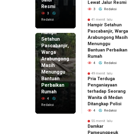
Lewat Jalur Resmi
Resmi
3
Redaksi
3
Redaksi
41 menit lalu
41 menit
Hampir Setahun
lalu
Pascabanjir, Warga
Hampir
Arabungong Masih
Setahun
Menunggu
Pascabanjir,
Bantuan Perbaikan
Warga
Rumah
Arabungong
4
Redaksi
Masih
Menunggu
49 menit lalu
Bantuan
Pria Terduga
Perbaikan
Penganiayaan
terhadap Seorang
Rumah
Wanita di Medan
4
Ditangkap Polisi
Redaksi
4
Redaksi
55 menit lalu
Damkar
Pameungpeuk