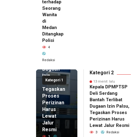
terhadap
Seorang
Wanita
13 menit
di
lalu
Medan
Kepala
Ditangkap
DPMPTSP
Polisi
Deli
4
Serdang
Bantah
Redaksi
Terlibat
Dugaan
Kategori 2
Izin
Kategori 1
Palsu,
13 menit lalu
Kepala DPMPTSP
Tegaskan
Deli Serdang
Proses
Bantah Terlibat
Perizinan
Dugaan Izin Palsu,
Harus
Tegaskan Proses
Lewat
Perizinan Harus
Jalur
Lewat Jalur Resmi
Resmi
3
Redaksi
3