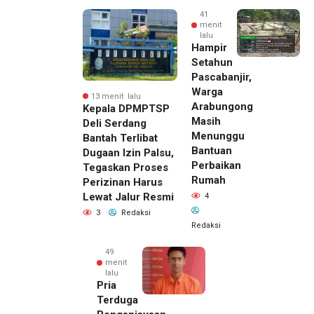
41
menit
lalu
Hampir
Setahun
Pascabanjir,
Warga
13 menit lalu
Arabungong
Kepala DPMPTSP
Masih
Deli Serdang
Menunggu
Bantah Terlibat
Bantuan
Dugaan Izin Palsu,
Perbaikan
Tegaskan Proses
Rumah
Perizinan Harus
Lewat Jalur Resmi
4
3
Redaksi
Redaksi
49
menit
lalu
Pria
Terduga