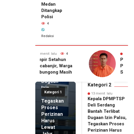
Medan
Ditangkap
Polisi
4
13 menit
Redaksi
lalu
Kepala
DPMPTSP
 lalu
4
49 menit lalu
4
Deli
Setahun
Pria Terduga
Serdang
njir, Warga
Penganiayaan terhadap
Bantah
gong Masih
Seorang Wanita di
Terlibat
gu Bantuan
Medan Ditangkap Polisi
Dugaan
kan Rumah
Kategori 2
Izin
Kategori 1
Palsu,
13 menit lalu
Kepala DPMPTSP
Tegaskan
Deli Serdang
Proses
Bantah Terlibat
Perizinan
Dugaan Izin Palsu,
Harus
Tegaskan Proses
Lewat
Perizinan Harus
Jalur