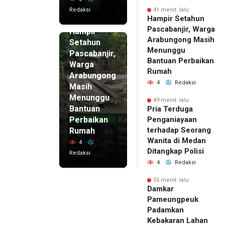
Redaksi
41 menit lalu
41 menit
Hampir Setahun
lalu
Pascabanjir, Warga
Hampir
Arabungong Masih
Setahun
Menunggu
Pascabanjir,
Bantuan Perbaikan
Warga
Rumah
Arabungong
4
Redaksi
Masih
Menunggu
49 menit lalu
Bantuan
Pria Terduga
Perbaikan
Penganiayaan
terhadap Seorang
Rumah
Wanita di Medan
4
Ditangkap Polisi
Redaksi
4
Redaksi
55 menit lalu
Damkar
Pameungpeuk
Padamkan
Kebakaran Lahan