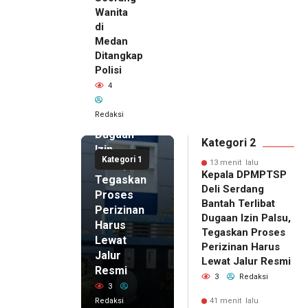
Wanita
13 menit
di
lalu
Medan
Kepala
Ditangkap
DPMPTSP
Polisi
Deli
4
Serdang
Bantah
Redaksi
Terlibat
Dugaan
Kategori 2
Izin
Kategori 1
Palsu,
13 menit lalu
Kepala DPMPTSP
Tegaskan
Deli Serdang
Proses
Bantah Terlibat
Perizinan
Dugaan Izin Palsu,
Harus
Tegaskan Proses
Lewat
Perizinan Harus
Jalur
Lewat Jalur Resmi
Resmi
3
Redaksi
3
Redaksi
41 menit lalu
41 menit