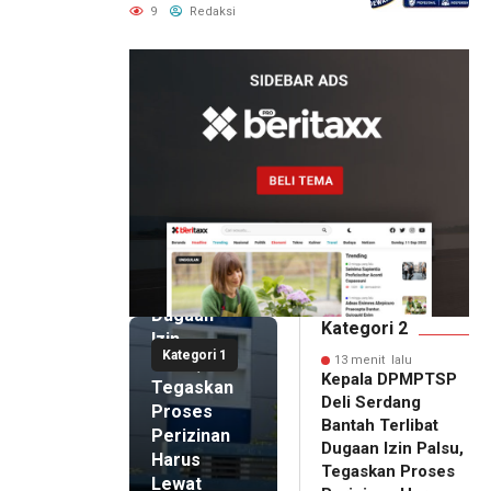
untuk Perusahaan Pers
9
Redaksi
Berlegalitas
13 menit
lalu
Kepala
DPMPTSP
Deli
Serdang
Bantah
Terlibat
Dugaan
Kategori 2
Izin
Kategori 1
Palsu,
13 menit lalu
Kepala DPMPTSP
Tegaskan
Deli Serdang
Proses
Bantah Terlibat
Perizinan
Dugaan Izin Palsu,
Harus
Tegaskan Proses
Lewat