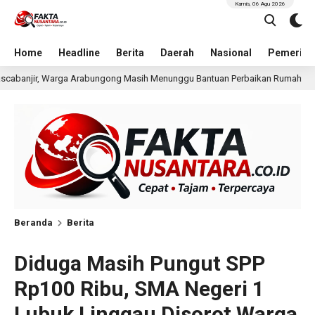
Kamis, 06 Agu 2026
Home
Headline
Berita
Daerah
Nasional
Pemerint
nunggu Bantuan Perbaikan Rumah
Pria Terduga Pengan
49 menit lalu
Beranda
Berita
Diduga Masih Pungut SPP
Rp100 Ribu, SMA Negeri 1
Lubuk Linggau Disorot Warga