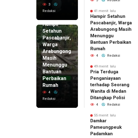
3
Redaksi
3
Redaksi
41 menit lalu
41 menit
Hampir Setahun
lalu
Pascabanjir, Warga
Hampir
Arabungong Masih
Setahun
Menunggu
Pascabanjir,
Bantuan Perbaikan
Warga
Rumah
Arabungong
4
Redaksi
Masih
Menunggu
49 menit lalu
Bantuan
Pria Terduga
Perbaikan
Penganiayaan
terhadap Seorang
Rumah
Wanita di Medan
4
Ditangkap Polisi
Redaksi
4
Redaksi
55 menit lalu
Damkar
Pameungpeuk
Padamkan