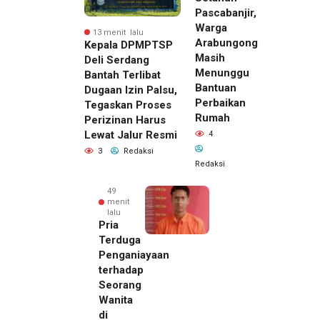
Pascabanjir,
Warga
13 menit lalu
Arabungong
Kepala DPMPTSP
Masih
Deli Serdang
Menunggu
Bantah Terlibat
Bantuan
Dugaan Izin Palsu,
Perbaikan
Tegaskan Proses
Rumah
Perizinan Harus
Lewat Jalur Resmi
4
3
Redaksi
Redaksi
49
menit
lalu
Pria
Terduga
Penganiayaan
terhadap
Seorang
Wanita
di