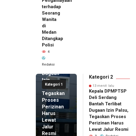
Penganiayaan
terhadap
Seorang
Wanita
13 menit
di
lalu
Medan
Kepala
Ditangkap
DPMPTSP
Polisi
Deli
4
Serdang
Bantah
Redaksi
Terlibat
Dugaan
Kategori 2
Izin
Kategori 1
Palsu,
13 menit lalu
Kepala DPMPTSP
Tegaskan
Deli Serdang
Proses
Bantah Terlibat
Perizinan
Dugaan Izin Palsu,
Harus
Tegaskan Proses
Lewat
Perizinan Harus
Jalur
Lewat Jalur Resmi
Resmi