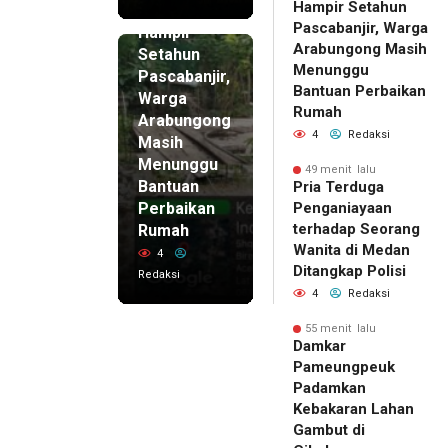
Hampir Setahun
lalu
Pascabanjir, Warga
Hampir
Arabungong Masih
Setahun
Menunggu
Pascabanjir,
Bantuan Perbaikan
Warga
Rumah
Arabungong
4
Redaksi
Masih
Menunggu
49 menit lalu
Bantuan
Pria Terduga
Perbaikan
Penganiayaan
terhadap Seorang
Rumah
Wanita di Medan
4
Ditangkap Polisi
Redaksi
4
Redaksi
55 menit lalu
Damkar
Pameungpeuk
Padamkan
Kebakaran Lahan
Gambut di