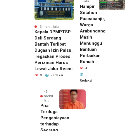
lalu
Hampir
Setahun
Pascabanjir,
Warga
13 menit lalu
Arabungong
Kepala DPMPTSP
Masih
Deli Serdang
Menunggu
Bantah Terlibat
Bantuan
Dugaan Izin Palsu,
Perbaikan
Tegaskan Proses
Rumah
Perizinan Harus
Lewat Jalur Resmi
4
3
Redaksi
Redaksi
49
menit
lalu
Pria
Terduga
Penganiayaan
terhadap
Seorang