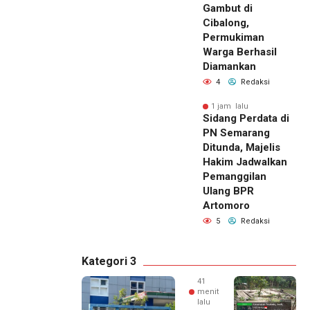
Gambut di
Cibalong,
Permukiman
Warga Berhasil
Diamankan
4
Redaksi
1 jam lalu
Sidang Perdata di
PN Semarang
Ditunda, Majelis
Hakim Jadwalkan
Pemanggilan
Ulang BPR
Artomoro
5
Redaksi
Kategori 3
41
menit
lalu