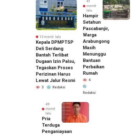
41
menit
lalu
Hampir
Setahun
Pascabanjir,
Warga
13 menit lalu
Arabungong
Kepala DPMPTSP
Masih
Deli Serdang
Menunggu
Bantah Terlibat
Bantuan
Dugaan Izin Palsu,
Perbaikan
Tegaskan Proses
Rumah
Perizinan Harus
Lewat Jalur Resmi
4
3
Redaksi
Redaksi
49
menit
lalu
Pria
Terduga
Penganiayaan