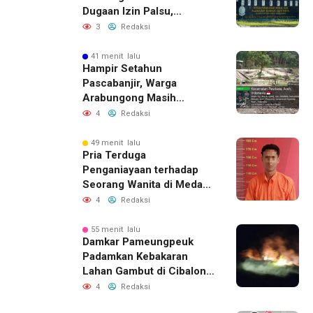
Dugaan Izin Palsu,
Tegaskan Proses
3
Redaksi
Perizinan Harus Lewat
Jalur Resmi
41 menit lalu
Hampir Setahun
Pascabanjir, Warga
Arabungong Masih
Menunggu Bantuan
4
Redaksi
Perbaikan Rumah
49 menit lalu
Pria Terduga
Penganiayaan terhadap
Seorang Wanita di Medan
Ditangkap Polisi
4
Redaksi
55 menit lalu
Damkar Pameungpeuk
Padamkan Kebakaran
Lahan Gambut di Cibalong,
Permukiman Warga
4
Redaksi
Berhasil Diamankan