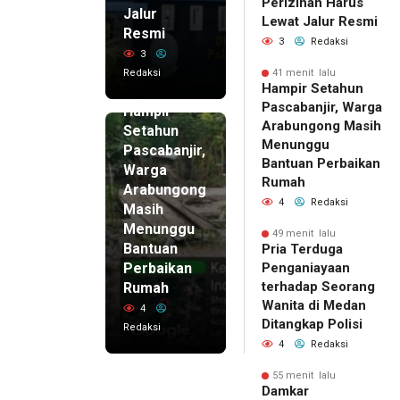
Perizinan Harus
Jalur
Lewat Jalur Resmi
Resmi
3
Redaksi
3
Redaksi
41 menit lalu
41 menit
Hampir Setahun
lalu
Pascabanjir, Warga
Hampir
Arabungong Masih
Setahun
Menunggu
Pascabanjir,
Bantuan Perbaikan
Warga
Rumah
Arabungong
4
Redaksi
Masih
Menunggu
49 menit lalu
Bantuan
Pria Terduga
Perbaikan
Penganiayaan
terhadap Seorang
Rumah
Wanita di Medan
4
Ditangkap Polisi
Redaksi
4
Redaksi
55 menit lalu
Damkar