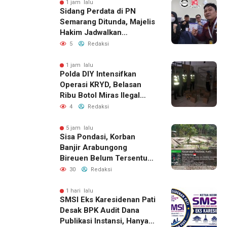
1 jam lalu
Sidang Perdata di PN
Semarang Ditunda, Majelis
Hakim Jadwalkan
Pemanggilan Ulang BPR
5
Redaksi
Artomoro
1 jam lalu
Polda DIY Intensifkan
Operasi KRYD, Belasan
Ribu Botol Miras Ilegal
Berhasil Diamankan
4
Redaksi
5 jam lalu
Sisa Pondasi, Korban
Banjir Arabungong
Bireuen Belum Tersentuh
Bantuan Pascabencana
30
Redaksi
1 hari lalu
SMSI Eks Karesidenan Pati
Desak BPK Audit Dana
Publikasi Instansi, Hanya