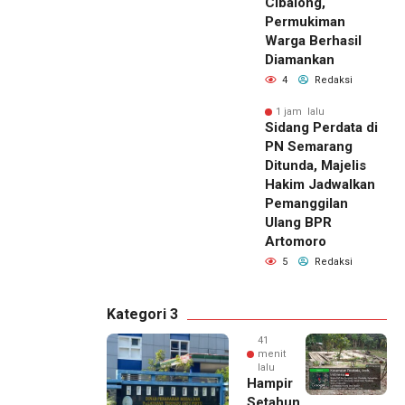
Cibalong,
Permukiman
Warga Berhasil
Diamankan
4
Redaksi
1 jam lalu
Sidang Perdata di
PN Semarang
Ditunda, Majelis
Hakim Jadwalkan
Pemanggilan
Ulang BPR
Artomoro
5
Redaksi
Kategori 3
41
menit
lalu
Hampir
Setahun