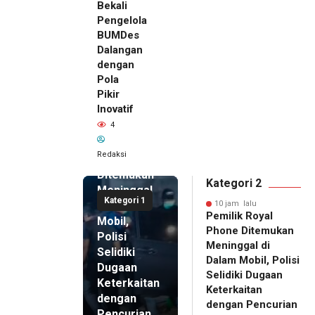
Bekali
Pengelola
BUMDes
Dalangan
dengan
Pola
Pikir
Inovatif
10 jam lalu
4
Pemilik
Royal
Redaksi
Phone
Ditemukan
Kategori 2
Meninggal
Kategori 1
di Dalam
10 jam lalu
Pemilik Royal
Mobil,
Phone Ditemukan
Polisi
Meninggal di
Selidiki
Dalam Mobil, Polisi
Dugaan
Selidiki Dugaan
Keterkaitan
Keterkaitan
dengan
dengan Pencurian
Pencurian