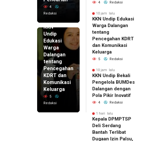
4
Redaksi
4
Redaksi
10 jam lalu
KKN Undip Edukasi
10 jam lalu
Warga Dalangan
KKN
tentang
Undip
Pencegahan KDRT
Edukasi
dan Komunikasi
Warga
Keluarga
Dalangan
5
Redaksi
tentang
Pencegahan
10 jam lalu
KDRT dan
KKN Undip Bekali
Komunikasi
Pengelola BUMDes
Dalangan dengan
Keluarga
Pola Pikir Inovatif
5
4
Redaksi
Redaksi
1 hari lalu
Kepala DPMPTSP
Deli Serdang
Bantah Terlibat
Dugaan Izin Palsu,