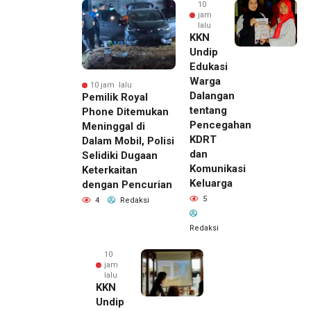
10
jam
lalu
KKN
Undip
Edukasi
Warga
10 jam lalu
Dalangan
Pemilik Royal
tentang
Phone Ditemukan
Pencegahan
Meninggal di
KDRT
Dalam Mobil, Polisi
dan
Selidiki Dugaan
Komunikasi
Keterkaitan
Keluarga
dengan Pencurian
5
4
Redaksi
Redaksi
10
jam
lalu
KKN
Undip