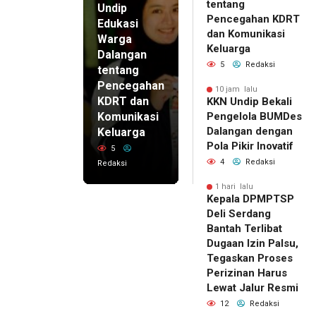
tentang
Undip
Pencegahan KDRT
Edukasi
dan Komunikasi
Warga
Keluarga
Dalangan
5
Redaksi
tentang
Pencegahan
10 jam lalu
KDRT dan
KKN Undip Bekali
Komunikasi
Pengelola BUMDes
Dalangan dengan
Keluarga
Pola Pikir Inovatif
5
4
Redaksi
Redaksi
1 hari lalu
Kepala DPMPTSP
Deli Serdang
Bantah Terlibat
Dugaan Izin Palsu,
Tegaskan Proses
Perizinan Harus
Lewat Jalur Resmi
12
Redaksi