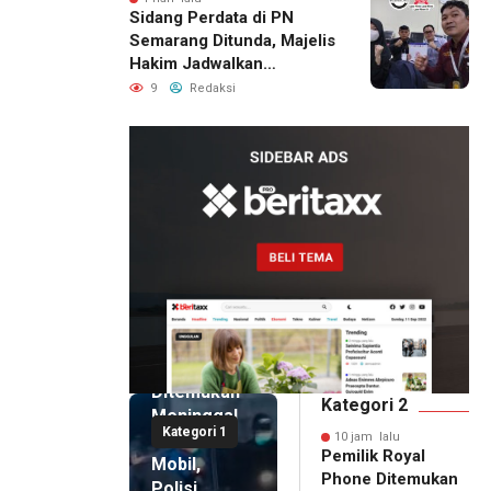
Sidang Perdata di PN
Semarang Ditunda, Majelis
Hakim Jadwalkan
Pemanggilan Ulang BPR
9
Redaksi
Artomoro
10 jam lalu
Pemilik
Royal
Phone
Ditemukan
Kategori 2
Meninggal
Kategori 1
di Dalam
10 jam lalu
Pemilik Royal
Mobil,
Phone Ditemukan
Polisi