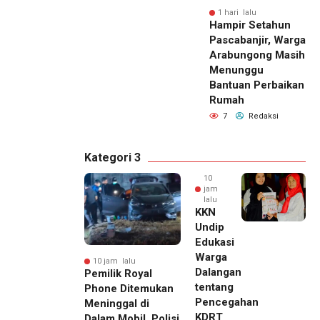
1 hari lalu
Hampir Setahun
Pascabanjir, Warga
Arabungong Masih
Menunggu
Bantuan Perbaikan
Rumah
7
Redaksi
Kategori 3
10
jam
lalu
KKN
Undip
Edukasi
Warga
10 jam lalu
Dalangan
Pemilik Royal
tentang
Phone Ditemukan
Pencegahan
Meninggal di
KDRT
Dalam Mobil, Polisi