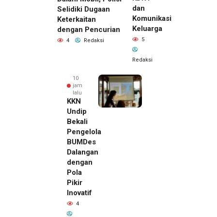
dan
Selidiki Dugaan
Komunikasi
Keterkaitan
Keluarga
dengan Pencurian
5
4
Redaksi
Redaksi
10
jam
lalu
KKN
Undip
Bekali
Pengelola
BUMDes
Dalangan
dengan
Pola
Pikir
Inovatif
10 jam lalu
4
Pemilik
Royal