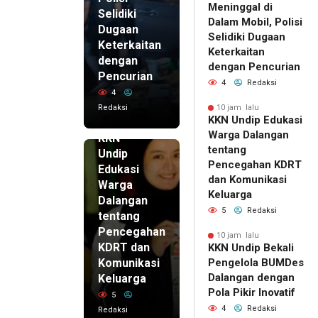
Meninggal di
Selidiki
Dalam Mobil, Polisi
Dugaan
Selidiki Dugaan
Keterkaitan
Keterkaitan
dengan
dengan Pencurian
Pencurian
4
Redaksi
4
Redaksi
10 jam lalu
KKN Undip Edukasi
10 jam lalu
Warga Dalangan
KKN
tentang
Undip
Pencegahan KDRT
Edukasi
dan Komunikasi
Warga
Keluarga
Dalangan
5
Redaksi
tentang
Pencegahan
10 jam lalu
KDRT dan
KKN Undip Bekali
Komunikasi
Pengelola BUMDes
Dalangan dengan
Keluarga
Pola Pikir Inovatif
5
4
Redaksi
Redaksi