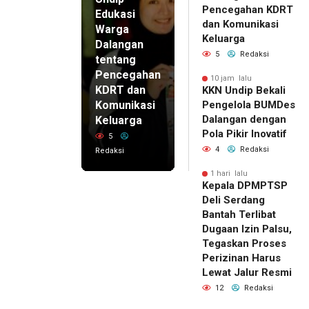
Pencegahan KDRT
Edukasi
dan Komunikasi
Warga
Keluarga
Dalangan
5
Redaksi
tentang
Pencegahan
10 jam lalu
KDRT dan
KKN Undip Bekali
Komunikasi
Pengelola BUMDes
Dalangan dengan
Keluarga
Pola Pikir Inovatif
5
4
Redaksi
Redaksi
1 hari lalu
Kepala DPMPTSP
Deli Serdang
Bantah Terlibat
Dugaan Izin Palsu,
Tegaskan Proses
Perizinan Harus
Lewat Jalur Resmi
12
Redaksi