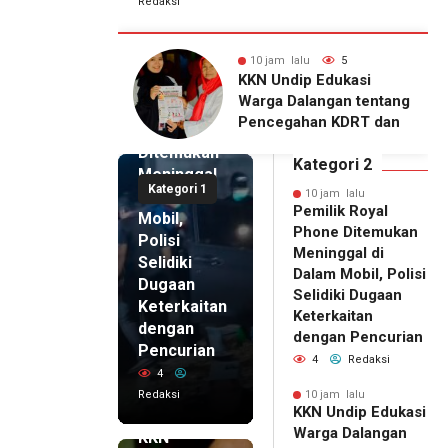
Redaksi
alu
5
10 jam lalu
4
10 jam lalu
ip Edukasi
KKN Undip Bekali
Pemilik
alangan tentang
Pengelola BUMDes
Royal
ahan KDRT dan
Dalangan dengan Pola
Phone
asi Keluarga
Pikir Inovatif
Ditemukan
Kategori 2
Meninggal
Kategori 1
di Dalam
10 jam lalu
Pemilik Royal
Mobil,
Phone Ditemukan
Polisi
Meninggal di
Selidiki
Dalam Mobil, Polisi
Dugaan
Selidiki Dugaan
Keterkaitan
Keterkaitan
dengan
dengan Pencurian
Pencurian
4
Redaksi
4
Redaksi
10 jam lalu
KKN Undip Edukasi
10 jam lalu
Warga Dalangan
KKN