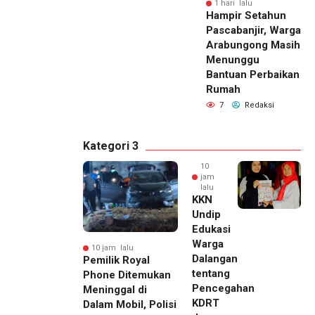
1 hari lalu
Hampir Setahun
Pascabanjir, Warga
Arabungong Masih
Menunggu
Bantuan Perbaikan
Rumah
7
Redaksi
Kategori 3
10
jam
lalu
KKN
Undip
Edukasi
Warga
10 jam lalu
Dalangan
Pemilik Royal
tentang
Phone Ditemukan
Pencegahan
Meninggal di
KDRT
Dalam Mobil, Polisi