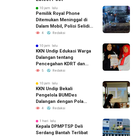
10 jam lalu
Pemilik Royal Phone
Ditemukan Meninggal di
Dalam Mobil, Polisi Selidiki
Dugaan Keterkaitan
4
Redaksi
dengan Pencurian
10 jam lalu
KKN Undip Edukasi Warga
Dalangan tentang
Pencegahan KDRT dan
Komunikasi Keluarga
5
Redaksi
10 jam lalu
KKN Undip Bekali
Pengelola BUMDes
Dalangan dengan Pola
Pikir Inovatif
4
Redaksi
1 hari lalu
Kepala DPMPTSP Deli
Serdang Bantah Terlibat