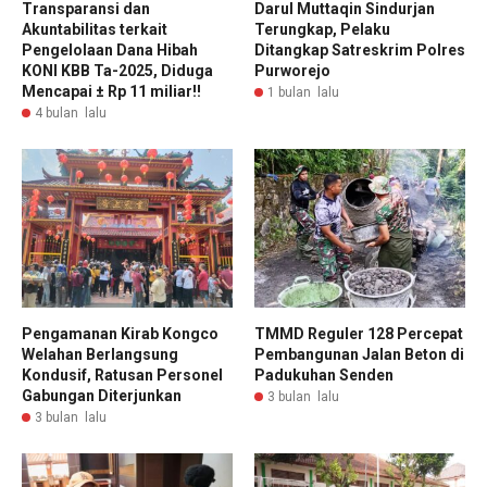
Transparansi dan
Darul Muttaqin Sindurjan
Akuntabilitas terkait
Terungkap, Pelaku
Pengelolaan Dana Hibah
Ditangkap Satreskrim Polres
KONI KBB Ta-2025, Diduga
Purworejo
Mencapai ± Rp 11 miliar!!
1 bulan lalu
4 bulan lalu
Pengamanan Kirab Kongco
TMMD Reguler 128 Percepat
Welahan Berlangsung
Pembangunan Jalan Beton di
Kondusif, Ratusan Personel
Padukuhan Senden
Gabungan Diterjunkan
3 bulan lalu
3 bulan lalu