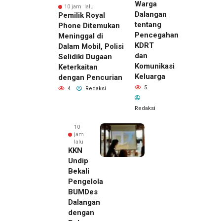
Warga
10 jam lalu
Dalangan
Pemilik Royal
tentang
Phone Ditemukan
Pencegahan
Meninggal di
KDRT
Dalam Mobil, Polisi
dan
Selidiki Dugaan
Komunikasi
Keterkaitan
Keluarga
dengan Pencurian
5
4
Redaksi
Redaksi
10
jam
lalu
KKN
Undip
Bekali
Pengelola
BUMDes
Dalangan
dengan