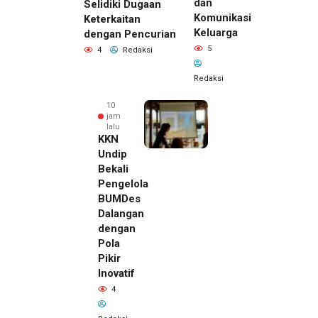
dan
Selidiki Dugaan
Komunikasi
Keterkaitan
Keluarga
dengan Pencurian
5
4
Redaksi
Redaksi
10
jam
lalu
KKN
Undip
Bekali
Pengelola
BUMDes
Dalangan
dengan
Pola
Pikir
Inovatif
4