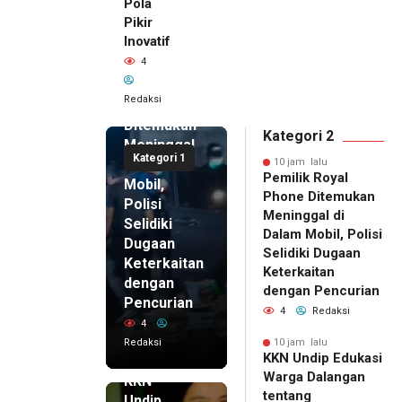
Pola
Pikir
Inovatif
10 jam lalu
4
Pemilik
Royal
Redaksi
Phone
Ditemukan
Kategori 2
Meninggal
Kategori 1
di Dalam
10 jam lalu
Pemilik Royal
Mobil,
Phone Ditemukan
Polisi
Meninggal di
Selidiki
Dalam Mobil, Polisi
Dugaan
Selidiki Dugaan
Keterkaitan
Keterkaitan
dengan
dengan Pencurian
Pencurian
4
Redaksi
4
Redaksi
10 jam lalu
KKN Undip Edukasi
10 jam lalu
Warga Dalangan
KKN
tentang
Undip