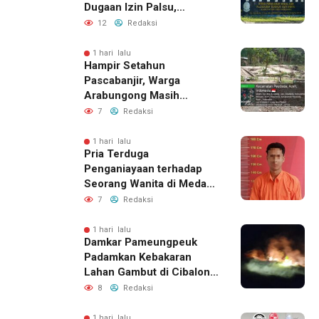
Dugaan Izin Palsu,
Tegaskan Proses
12
Redaksi
Perizinan Harus Lewat
Jalur Resmi
1 hari lalu
Hampir Setahun
Pascabanjir, Warga
Arabungong Masih
Menunggu Bantuan
7
Redaksi
Perbaikan Rumah
1 hari lalu
Pria Terduga
Penganiayaan terhadap
Seorang Wanita di Medan
Ditangkap Polisi
7
Redaksi
1 hari lalu
Damkar Pameungpeuk
Padamkan Kebakaran
Lahan Gambut di Cibalong,
Permukiman Warga
8
Redaksi
Berhasil Diamankan
1 hari lalu