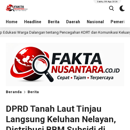
Sabtu, 08 Agu 2026
Home
Headline
Berita
Daerah
Nasional
Pemerint
tang Pencegahan KDRT dan Komunikasi Keluarga
KKN Un
10 jam lalu
Beranda
Berita
DPRD Tanah Laut Tinjau
Langsung Keluhan Nelayan,
Distribusi BBM Subsidi di