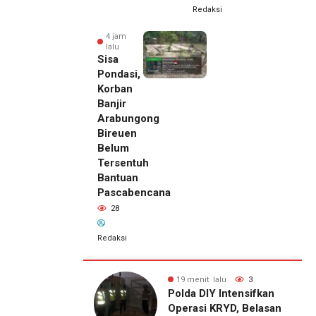
Redaksi
4 jam
lalu
Sisa
Pondasi,
Korban
Banjir
Arabungong
Bireuen
Belum
Tersentuh
Bantuan
Pascabencana
28
Redaksi
 lalu
3
4 jam lalu
28
12 menit
IY Intensifkan
Sisa Pondasi, Korban
lalu
 KRYD, Belasan
Banjir Arabungong
Sidang