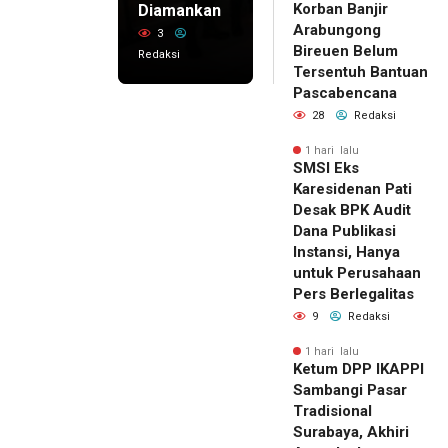
Korban Banjir
Diamankan
Arabungong
3
Bireuen Belum
Redaksi
Tersentuh Bantuan
Pascabencana
28
Redaksi
1 hari lalu
SMSI Eks
Karesidenan Pati
Desak BPK Audit
Dana Publikasi
Instansi, Hanya
untuk Perusahaan
Pers Berlegalitas
9
Redaksi
1 hari lalu
Ketum DPP IKAPPI
Sambangi Pasar
Tradisional
Surabaya, Akhiri