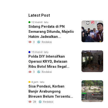
Latest Post
12 menit lalu
Sidang Perdata di PN
Semarang Ditunda, Majelis
Hakim Jadwalkan
Pemanggilan Ulang BPR
3
Redaksi
Artomoro
19 menit lalu
Polda DIY Intensifkan
Operasi KRYD, Belasan
Ribu Botol Miras Ilegal
Berhasil Diamankan
3
Redaksi
4 jam lalu
Sisa Pondasi, Korban
Banjir Arabungong
Bireuen Belum Tersentuh
Bantuan Pascabencana
28
Redaksi