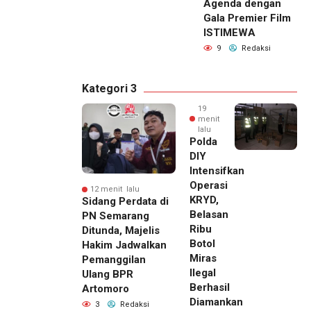
Agenda dengan
Gala Premier Film
ISTIMEWA
9
Redaksi
Kategori 3
19
menit
lalu
Polda
DIY
Intensifkan
Operasi
12 menit lalu
KRYD,
Sidang Perdata di
Belasan
PN Semarang
Ribu
Ditunda, Majelis
Botol
Hakim Jadwalkan
Miras
Pemanggilan
Ilegal
Ulang BPR
Berhasil
Artomoro
Diamankan
3
Redaksi