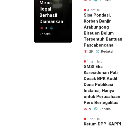
3
Redaksi
Miras
Ilegal
4 jam lalu
Berhasil
Sisa Pondasi,
Korban Banjir
Diamankan
Arabungong
3
Bireuen Belum
Redaksi
Tersentuh Bantuan
Pascabencana
28
Redaksi
1 hari lalu
SMSI Eks
Karesidenan Pati
Desak BPK Audit
Dana Publikasi
Instansi, Hanya
untuk Perusahaan
Pers Berlegalitas
9
Redaksi
1 hari lalu
Ketum DPP IKAPPI