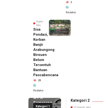
3
Redaksi
4 jam
lalu
Sisa
Pondasi,
Korban
Banjir
Arabungong
Bireuen
Belum
Tersentuh
Bantuan
Pascabencana
12 menit
28
lalu
Sidang
Redaksi
Perdata
di PN
Kategori 2
Semarang
Kategori 1
12 menit lalu