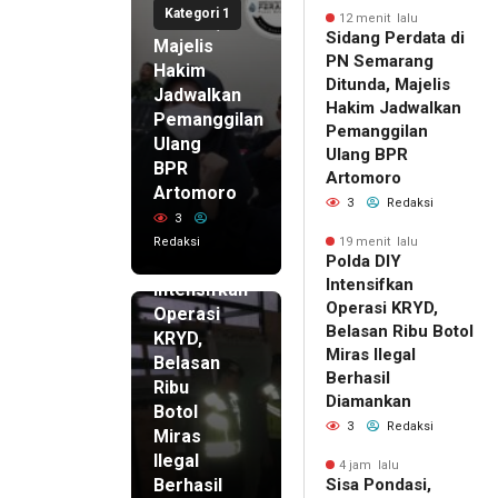
Kategori 1
Ditunda,
12 menit lalu
Sidang Perdata di
Majelis
PN Semarang
Hakim
Ditunda, Majelis
Jadwalkan
Hakim Jadwalkan
Pemanggilan
Pemanggilan
Ulang
Ulang BPR
BPR
Artomoro
Artomoro
3
Redaksi
3
19 menit
Redaksi
19 menit lalu
lalu
Polda DIY
Polda DIY
Intensifkan
Intensifkan
Operasi KRYD,
Operasi
Belasan Ribu Botol
KRYD,
Miras Ilegal
Belasan
Berhasil
Ribu
Diamankan
Botol
3
Redaksi
Miras
Ilegal
4 jam lalu
Berhasil
Sisa Pondasi,