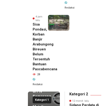
Redaksi
4 jam
lalu
Sisa
Pondasi,
Korban
Banjir
Arabungong
Bireuen
Belum
Tersentuh
Bantuan
Pascabencana
12 menit
28
lalu
Sidang
Redaksi
Perdata
di PN
Kategori 2
Semarang
Kategori 1
Ditunda,
12 menit lalu
Sidang Perdata di