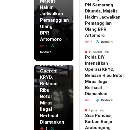
Majelis
PN Semarang
Hakim
Ditunda, Majelis
Jadwalkan
Hakim Jadwalkan
Pemanggilan
Pemanggilan
Ulang
Ulang BPR
BPR
Artomoro
Artomoro
3
Redaksi
3
19 menit
Redaksi
19 menit lalu
lalu
Polda DIY
Polda DIY
Intensifkan
Intensifkan
Operasi KRYD,
Operasi
Belasan Ribu Botol
KRYD,
Miras Ilegal
Belasan
Berhasil
Ribu
Diamankan
Botol
3
Redaksi
Miras
Ilegal
4 jam lalu
Berhasil
Sisa Pondasi,
Korban Banjir
Diamankan
Arabungong
3