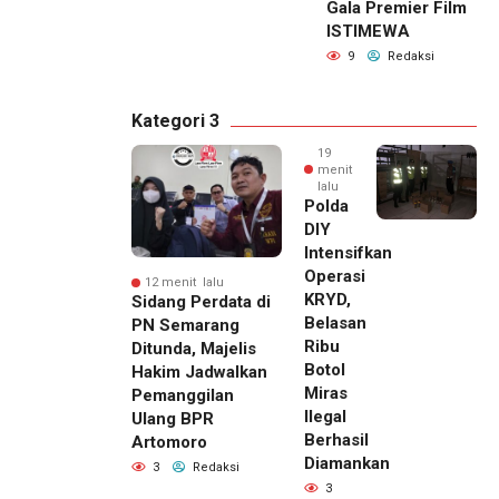
Gala Premier Film
ISTIMEWA
9
Redaksi
Kategori 3
19
menit
lalu
Polda
DIY
Intensifkan
Operasi
12 menit lalu
KRYD,
Sidang Perdata di
Belasan
PN Semarang
Ribu
Ditunda, Majelis
Botol
Hakim Jadwalkan
Miras
Pemanggilan
Ilegal
Ulang BPR
Berhasil
Artomoro
Diamankan
3
Redaksi
3