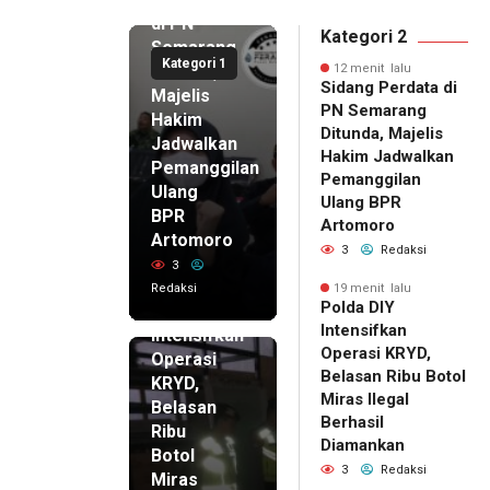
di PN
Kategori 2
Semarang
Kategori 1
Ditunda,
12 menit lalu
Sidang Perdata di
Majelis
PN Semarang
Hakim
Ditunda, Majelis
Jadwalkan
Hakim Jadwalkan
Pemanggilan
Pemanggilan
Ulang
Ulang BPR
BPR
Artomoro
Artomoro
3
Redaksi
3
19 menit
Redaksi
19 menit lalu
lalu
Polda DIY
Polda DIY
Intensifkan
Intensifkan
Operasi KRYD,
Operasi
Belasan Ribu Botol
KRYD,
Miras Ilegal
Belasan
Berhasil
Ribu
Diamankan
Botol
3
Redaksi
Miras