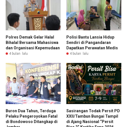
Polres Demak Gelar Halal
Polisi Bantu Lansia Hidup
Bihalal Bersama Mahasiswa
Sendiri di Pangandaran
dan Organisasi Kepemudaan
Dapatkan Perawatan Medis
4 bulan lalu
4 bulan lalu
Buron Dua Tahun, Terduga
Sasirangan Todak Persit PD
Pelaku Pengeroyokan Fatal
XXII/Tambun Bungai Tampil
di Bondowoso Ditangkap di
di Ajang Nasional “Persit