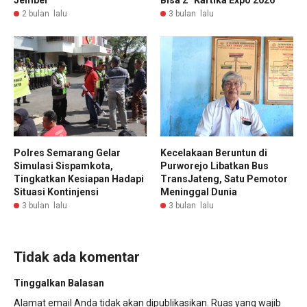
Jember
Bisa 2” Kartika Expo 2026
2 bulan lalu
3 bulan lalu
Polres Semarang Gelar
Kecelakaan Beruntun di
Simulasi Sispamkota,
Purworejo Libatkan Bus
Tingkatkan Kesiapan Hadapi
TransJateng, Satu Pemotor
Situasi Kontinjensi
Meninggal Dunia
3 bulan lalu
3 bulan lalu
Tidak ada komentar
Tinggalkan Balasan
Alamat email Anda tidak akan dipublikasikan.
Ruas yang wajib