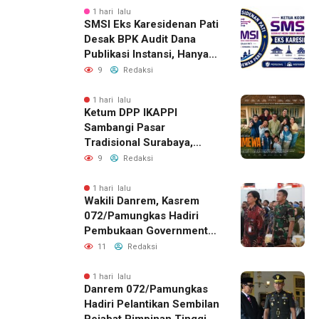
1 hari lalu
SMSI Eks Karesidenan Pati
Desak BPK Audit Dana
Publikasi Instansi, Hanya
untuk Perusahaan Pers
9
Redaksi
Berlegalitas
1 hari lalu
Ketum DPP IKAPPI
Sambangi Pasar
Tradisional Surabaya,
Akhiri Agenda dengan
9
Redaksi
Gala Premier Film
ISTIMEWA
1 hari lalu
Wakili Danrem, Kasrem
072/Pamungkas Hadiri
Pembukaan Government
Procurement Forum &
11
Redaksi
Expo 2026 di JEC
1 hari lalu
Danrem 072/Pamungkas
Hadiri Pelantikan Sembilan
Pejabat Pimpinan Tinggi