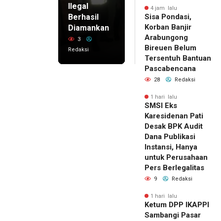
Ilegal
4 jam lalu
Berhasil
Sisa Pondasi,
Korban Banjir
Diamankan
Arabungong
3
Bireuen Belum
Redaksi
Tersentuh Bantuan
Pascabencana
28
Redaksi
1 hari lalu
SMSI Eks
Karesidenan Pati
Desak BPK Audit
Dana Publikasi
Instansi, Hanya
untuk Perusahaan
Pers Berlegalitas
9
Redaksi
1 hari lalu
Ketum DPP IKAPPI
Sambangi Pasar