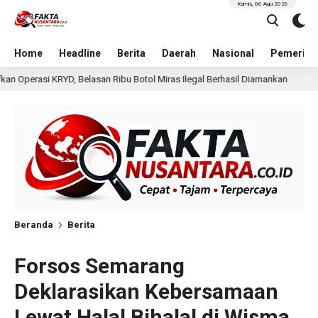
Kamis, 06 Agu 2026
Home
Headline
Berita
Daerah
Nasional
Pemerint
Botol Miras Ilegal Berhasil Diamankan
Sisa Pondasi, Kor
4 jam lalu
Beranda
Berita
Forsos Semarang
Deklarasikan Kebersamaan
Lewat Halal Bihalal di Wisma