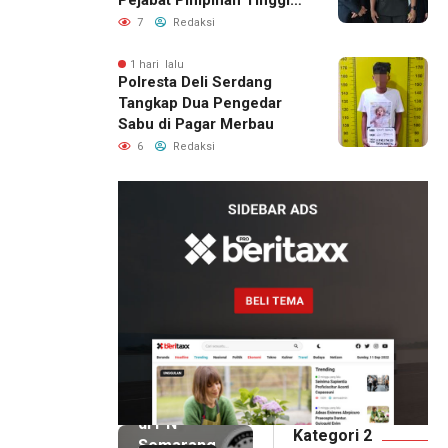
Pratama Pemda DIY
7
Redaksi
1 hari lalu
Polresta Deli Serdang
Tangkap Dua Pengedar
Sabu di Pagar Merbau
6
Redaksi
12 menit
lalu
Sidang
Perdata
di PN
Kategori 2
Semarang