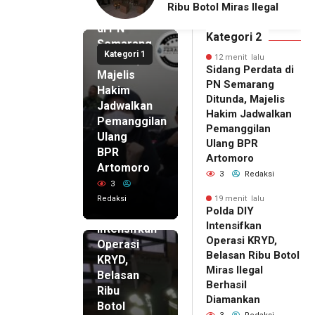
ol Miras Ilegal
Bireuen Belum
Perdata
l Diamankan
Tersentuh Bantuan
di PN
Pascabencana
Kategori 2
Semarang
Kategori 1
Ditunda,
12 menit lalu
Sidang Perdata di
Majelis
PN Semarang
Hakim
Ditunda, Majelis
Jadwalkan
Hakim Jadwalkan
Pemanggilan
Pemanggilan
Ulang
Ulang BPR
BPR
Artomoro
Artomoro
3
Redaksi
3
19 menit
Redaksi
19 menit lalu
lalu
Polda DIY
Polda DIY
Intensifkan
Intensifkan
Operasi KRYD,
Operasi
Belasan Ribu Botol
KRYD,
Miras Ilegal
Belasan
Berhasil
Ribu
Diamankan
Botol