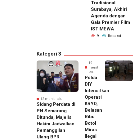
Tradisional
Surabaya, Akhiri
Agenda dengan
Gala Premier Film
ISTIMEWA
9
Redaksi
Kategori 3
19
menit
lalu
Polda
DIY
Intensifkan
Operasi
12 menit lalu
KRYD,
Sidang Perdata di
Belasan
PN Semarang
Ribu
Ditunda, Majelis
Botol
Hakim Jadwalkan
Miras
Pemanggilan
Ilegal
Ulang BPR