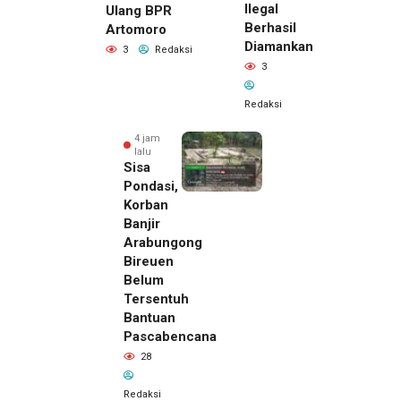
Ilegal
Ulang BPR
Berhasil
Artomoro
Diamankan
3
Redaksi
3
Redaksi
4 jam
lalu
Sisa
Pondasi,
Korban
Banjir
Arabungong
Bireuen
Belum
Tersentuh
Bantuan
Pascabencana
12 menit
28
lalu
Sidang
Redaksi
Perdata