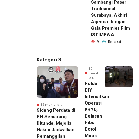
Sambangi Pasar
Tradisional
Surabaya, Akhiri
Agenda dengan
Gala Premier Film
ISTIMEWA
9
Redaksi
Kategori 3
19
menit
lalu
Polda
DIY
Intensifkan
Operasi
12 menit lalu
KRYD,
Sidang Perdata di
Belasan
PN Semarang
Ribu
Ditunda, Majelis
Botol
Hakim Jadwalkan
Miras
Pemanggilan