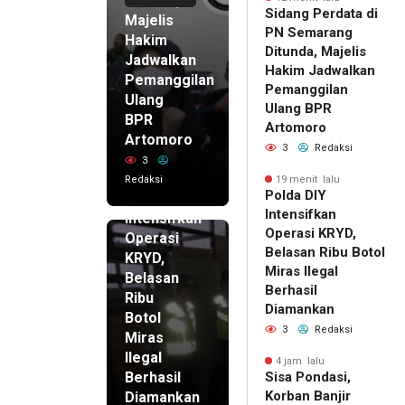
Ditunda,
Sidang Perdata di
Majelis
PN Semarang
Hakim
Ditunda, Majelis
Jadwalkan
Hakim Jadwalkan
Pemanggilan
Pemanggilan
Ulang
Ulang BPR
BPR
Artomoro
Artomoro
3
Redaksi
3
19 menit
Redaksi
19 menit lalu
lalu
Polda DIY
Polda DIY
Intensifkan
Intensifkan
Operasi KRYD,
Operasi
Belasan Ribu Botol
KRYD,
Miras Ilegal
Belasan
Berhasil
Ribu
Diamankan
Botol
3
Redaksi
Miras
Ilegal
4 jam lalu
Berhasil
Sisa Pondasi,
Korban Banjir
Diamankan