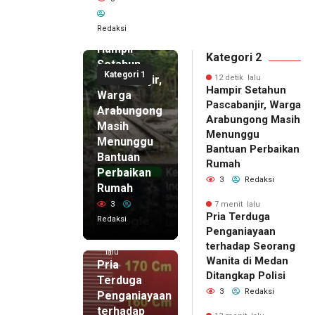
12 detik
Redaksi
lalu
Hampir
Kategori 2
Setahun
Kategori 1
Pascabanjir,
12 detik lalu
Hampir Setahun
Warga
Pascabanjir, Warga
Arabungong
Arabungong Masih
Masih
Menunggu
Menunggu
Bantuan Perbaikan
Bantuan
Rumah
Perbaikan
3
Redaksi
Rumah
3
7 menit lalu
Pria Terduga
Redaksi
Penganiayaan
7 menit
terhadap Seorang
lalu
Wanita di Medan
Pria
Ditangkap Polisi
Terduga
3
Redaksi
Penganiayaan
terhadap