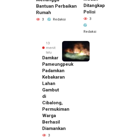
Ditangkap
Bantuan Perbaikan
Polisi
Rumah
3
3
Redaksi
Redaksi
13
menit
lalu
Damkar
Pameungpeuk
Padamkan
Kebakaran
Lahan
Gambut
di
Cibalong,
Permukiman
Warga
Berhasil
Diamankan
3