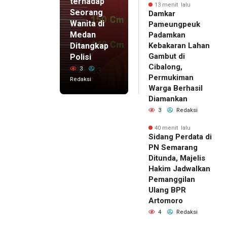
terhadap
13 menit lalu
Seorang
Damkar
Wanita di
Pameungpeuk
Medan
Padamkan
Ditangkap
Kebakaran Lahan
Gambut di
Polisi
Cibalong,
3
Permukiman
Redaksi
Warga Berhasil
Diamankan
3
Redaksi
40 menit lalu
Sidang Perdata di
PN Semarang
Ditunda, Majelis
Hakim Jadwalkan
Pemanggilan
Ulang BPR
Artomoro
4
Redaksi