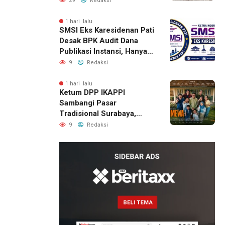
29
Redaksi
1 hari lalu
SMSI Eks Karesidenan Pati
Desak BPK Audit Dana
Publikasi Instansi, Hanya
untuk Perusahaan Pers
9
Redaksi
Berlegalitas
1 hari lalu
Ketum DPP IKAPPI
Sambangi Pasar
Tradisional Surabaya,
Akhiri Agenda dengan
9
Redaksi
Gala Premier Film
ISTIMEWA