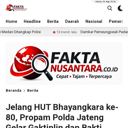
Kamis, 06 Agu 2026
Home
Headline
Berita
Daerah
Nasional
Pemerint
Damkar Pameungpeuk Padamkan Kebakaran Lahan Gambut di C
13 menit lalu
Beranda
Berita
Jelang HUT Bhayangkara ke-
80, Propam Polda Jateng
Gelar Gaktiplin dan Bakti