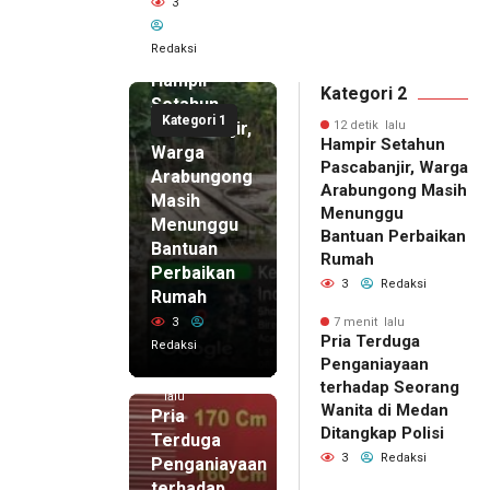
3
12 detik
Redaksi
lalu
Hampir
Kategori 2
Setahun
Kategori 1
Pascabanjir,
12 detik lalu
Hampir Setahun
Warga
Pascabanjir, Warga
Arabungong
Arabungong Masih
Masih
Menunggu
Menunggu
Bantuan Perbaikan
Bantuan
Rumah
Perbaikan
3
Redaksi
Rumah
3
7 menit lalu
Pria Terduga
Redaksi
Penganiayaan
7 menit
terhadap Seorang
lalu
Wanita di Medan
Pria
Ditangkap Polisi
Terduga
3
Redaksi
Penganiayaan
terhadap