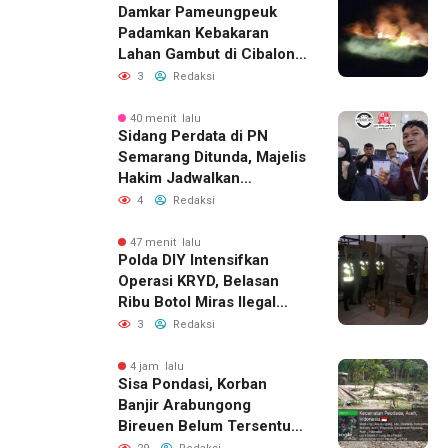
Damkar Pameungpeuk
Padamkan Kebakaran
Lahan Gambut di Cibalong,
Permukiman Warga
3
Redaksi
Berhasil Diamankan
40 menit lalu
Sidang Perdata di PN
Semarang Ditunda, Majelis
Hakim Jadwalkan
Pemanggilan Ulang BPR
4
Redaksi
Artomoro
47 menit lalu
Polda DIY Intensifkan
Operasi KRYD, Belasan
Ribu Botol Miras Ilegal
Berhasil Diamankan
3
Redaksi
4 jam lalu
Sisa Pondasi, Korban
Banjir Arabungong
Bireuen Belum Tersentuh
Bantuan Pascabencana