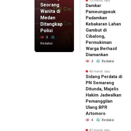
13 menit lalu
Seorang
Damkar
Wanita di
Pameungpeuk
Medan
Padamkan
Ditangkap
Kebakaran Lahan
Gambut di
Polisi
Cibalong,
3
Permukiman
Redaksi
Warga Berhasil
Diamankan
3
Redaksi
40 menit lalu
Sidang Perdata di
PN Semarang
Ditunda, Majelis
Hakim Jadwalkan
Pemanggilan
Ulang BPR
Artomoro
4
Redaksi
47 menit lalu