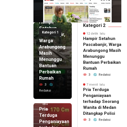
12 detik
lalu
Hampir
Kategori 2
Setahun
Kategori 1
Pascabanjir,
12 detik lalu
Hampir Setahun
Warga
Pascabanjir, Warga
Arabungong
Arabungong Masih
Masih
Menunggu
Menunggu
Bantuan Perbaikan
Bantuan
Rumah
Perbaikan
3
Redaksi
Rumah
3
7 menit lalu
Pria Terduga
Redaksi
Penganiayaan
7 menit
terhadap Seorang
lalu
Wanita di Medan
Pria
Ditangkap Polisi
Terduga
3
Redaksi
Penganiayaan