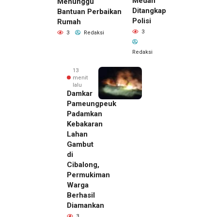
Medan
Menunggu
Ditangkap
Bantuan Perbaikan
Polisi
Rumah
3
3
Redaksi
Redaksi
13
menit
lalu
Damkar
Pameungpeuk
Padamkan
Kebakaran
Lahan
Gambut
di
Cibalong,
Permukiman
Warga
Berhasil
Diamankan
3