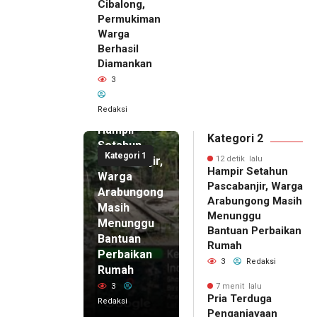
Cibalong,
Permukiman
Warga
Berhasil
Diamankan
3
12 detik
Redaksi
lalu
Hampir
Kategori 2
Setahun
Kategori 1
Pascabanjir,
12 detik lalu
Hampir Setahun
Warga
Pascabanjir, Warga
Arabungong
Arabungong Masih
Masih
Menunggu
Menunggu
Bantuan Perbaikan
Bantuan
Rumah
Perbaikan
3
Redaksi
Rumah
3
7 menit lalu
Pria Terduga
Redaksi
Penganiayaan