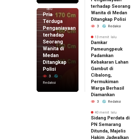
7 menit
terhadap Seorang
lalu
Wanita di Medan
Pria
Ditangkap Polisi
Terduga
3
Redaksi
Penganiayaan
terhadap
13 menit lalu
Seorang
Damkar
Wanita di
Pameungpeuk
Medan
Padamkan
Ditangkap
Kebakaran Lahan
Gambut di
Polisi
Cibalong,
3
Permukiman
Redaksi
Warga Berhasil
Diamankan
3
Redaksi
40 menit lalu
Sidang Perdata di
PN Semarang
Ditunda, Majelis
Hakim Jadwalkan