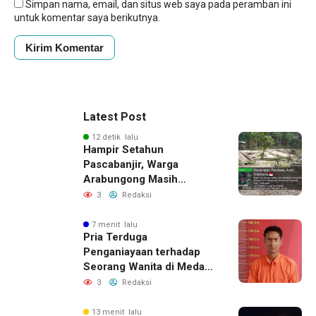
Simpan nama, email, dan situs web saya pada peramban ini
untuk komentar saya berikutnya.
Latest Post
12 detik lalu
Hampir Setahun
Pascabanjir, Warga
Arabungong Masih
Menunggu Bantuan
3
Redaksi
Perbaikan Rumah
7 menit lalu
Pria Terduga
Penganiayaan terhadap
Seorang Wanita di Medan
Ditangkap Polisi
3
Redaksi
13 menit lalu