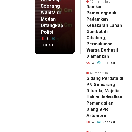
13 menit lalu
Seorang
Damkar
Wanita di
Pameungpeuk
Medan
Padamkan
Ditangkap
Kebakaran Lahan
Gambut di
Polisi
Cibalong,
3
Permukiman
Redaksi
Warga Berhasil
Diamankan
3
Redaksi
40 menit lalu
Sidang Perdata di
PN Semarang
Ditunda, Majelis
Hakim Jadwalkan
Pemanggilan
Ulang BPR
Artomoro
4
Redaksi