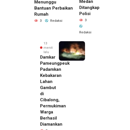
Medan
Menunggu
Ditangkap
Bantuan Perbaikan
Polisi
Rumah
3
3
Redaksi
Redaksi
13
menit
lalu
Damkar
Pameungpeuk
Padamkan
Kebakaran
Lahan
Gambut
di
Cibalong,
Permukiman
Warga
Berhasil
Diamankan