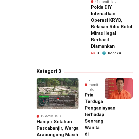
47 menit lalu
Polda DIY
Intensifkan
Operasi KRYD,
Belasan Ribu Botol
Miras Ilegal
Berhasil
Diamankan
3
Redaksi
Kategori 3
7
menit
lalu
Pria
Terduga
Penganiayaan
terhadap
12 detik lalu
Seorang
Hampir Setahun
Wanita
Pascabanjir, Warga
di
Arabungong Masih