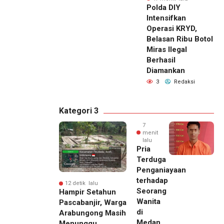
Polda DIY
Intensifkan
Operasi KRYD,
Belasan Ribu Botol
Miras Ilegal
Berhasil
Diamankan
3
Redaksi
Kategori 3
7
menit
lalu
Pria
Terduga
Penganiayaan
terhadap
12 detik lalu
Seorang
Hampir Setahun
Wanita
Pascabanjir, Warga
di
Arabungong Masih
Medan
Menunggu