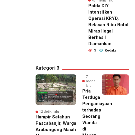
47 menit lalu
Polda DIY
Intensifkan
Operasi KRYD,
Belasan Ribu Botol
Miras Ilegal
Berhasil
Diamankan
3
Redaksi
Kategori 3
7
menit
lalu
Pria
Terduga
Penganiayaan
terhadap
12 detik lalu
Seorang
Hampir Setahun
Wanita
Pascabanjir, Warga
di
Arabungong Masih