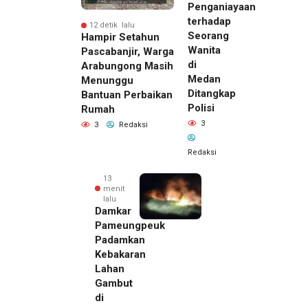
Penganiayaan
terhadap
12 detik lalu
Seorang
Hampir Setahun
Wanita
Pascabanjir, Warga
di
Arabungong Masih
Medan
Menunggu
Ditangkap
Bantuan Perbaikan
Polisi
Rumah
3
3
Redaksi
Redaksi
13
menit
lalu
Damkar
Pameungpeuk
Padamkan
Kebakaran
Lahan
Gambut
di