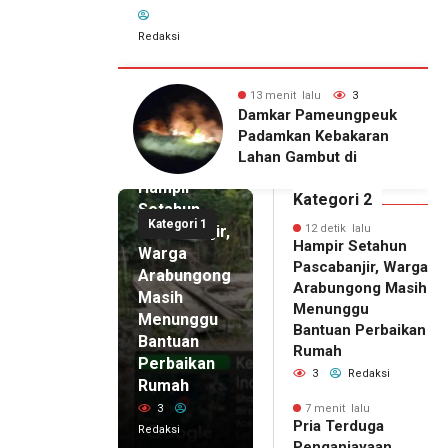
Redaksi
lalu
3
13 menit lalu
3
rduga
Damkar Pameungpeuk
ayaan terhadap
Padamkan Kebakaran
 Wanita di
12 detik
Lahan Gambut di
lalu
itangkap Polisi
Cibalong, Permukiman
Hampir
Warga Berhasil
Kategori 2
Setahun
Diamankan
Kategori 1
Pascabanjir,
12 detik lalu
Hampir Setahun
Warga
Pascabanjir, Warga
Arabungong
Arabungong Masih
Masih
Menunggu
Menunggu
Bantuan Perbaikan
Bantuan
Rumah
Perbaikan
3
Redaksi
Rumah
3
7 menit lalu
Pria Terduga
Redaksi
Penganiayaan