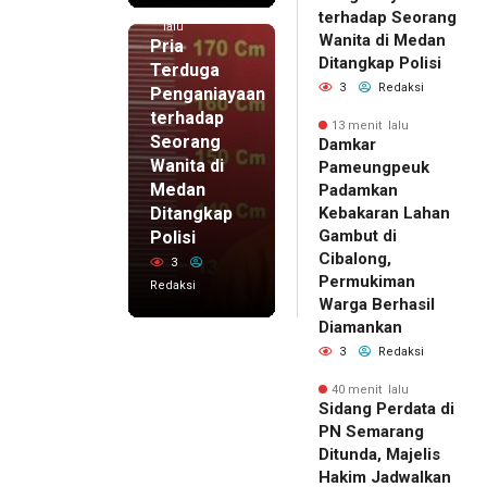
7 menit
terhadap Seorang
lalu
Wanita di Medan
Pria
Ditangkap Polisi
Terduga
3
Redaksi
Penganiayaan
terhadap
13 menit lalu
Seorang
Damkar
Wanita di
Pameungpeuk
Medan
Padamkan
Ditangkap
Kebakaran Lahan
Gambut di
Polisi
Cibalong,
3
Permukiman
Redaksi
Warga Berhasil
Diamankan
3
Redaksi
40 menit lalu
Sidang Perdata di
PN Semarang
Ditunda, Majelis
Hakim Jadwalkan