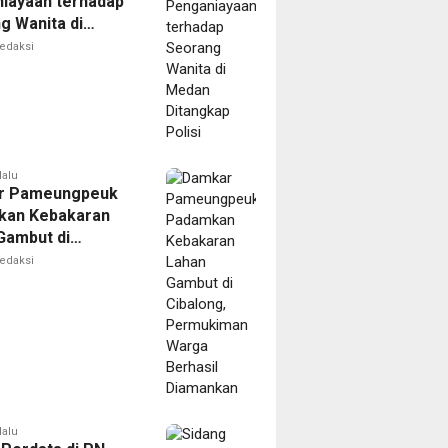
iayaan terhadap
g Wanita di
Ditangkap Polisi
edaksi
lalu
r Pameungpeuk
kan Kebakaran
Gambut di
ng, Permukiman
edaksi
Berhasil
nkan
lalu