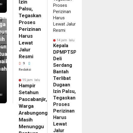
pir
Izin
si
Palsu,
ahun
Tegaskan
abanjir,
Proses
ga
Perizinan
bungong
Harus
ih
14 jam lalu
Lewat
Kepala
unggu
Jalur
DPMPTSP
tuan
Resmi
Deli
baikan
9
Serdang
mah
Redaksi
Bantah
Terlibat
15 jam lalu
Dugaan
Hampir
Izin Palsu,
Setahun
si
Tegaskan
Pascabanjir,
Proses
Warga
Perizinan
Arabungong
Harus
Masih
Lewat
Menunggu
Jalur