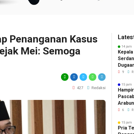
ap Penanganan Kasus
Lates
14 jam 
ejak Mei: Semoga
Kepala
Serdan
Dugaan 
Tegask
9
R
Perizi
Jalur 
15 jam 
427
Redaksi
Hampir
Pascab
Arabun
Menun
6
R
Perbai
15 jam 
Pria T