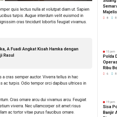
Sidang
Semara
mper quis lectus nulla at volutpat diam ut. Sapien
Majeli
ucibus turpis. Augue interdum velit euismod in
Pemang
8
R
gnissim cras tincidunt lobortis feugiat vivamus.
Artom
ka, A Fuadi Angkat Kisah Hamka dengan
15 jam 
i Rasul
Polda D
Operas
Ribu Bo
Berhas
6
R
s a cras semper auctor. Viverra tellus in hac
 ac turpis. Odio tempor orci dapibus ultrices in
ntum. Cras ornare arcu dui vivamus arcu. Feugiat
19 jam 
pretium viverra. Nec ullamcorper sit amet risus
Sisa P
lam ac tortor vitae purus faucibus ornare.
Banjir