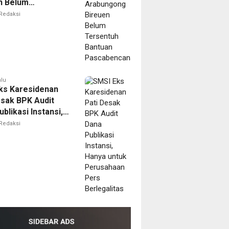
n Belum
tuh Bantuan
Redaksi
bencana
alu
ks Karesidenan
esak BPK Audit
blikasi Instansi,
untuk Perusahaan
Redaksi
erlegalitas
m
ala