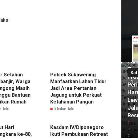
DP
Deli
daksi
Ser
Ban
Terl
Dug
Izin
Pals
Teg
Kat
r Setahun
Polsek Sukawening
Pro
banjir, Warga
Manfaatkan Lahan Tidur
1
Per
ngong Masih
Jadi Area Pertanian
Har
ggu Bantuan
Jagung untuk Perkuat
Lew
ikan Rumah
Ketahanan Pangan
Jal
m lalu
3 bulan lalu
Res
15
t Hari
Kasdam IV/Diponegoro
9
ja
ngkara ke-80,
Ikuti Pembukaan Retreat
lalu