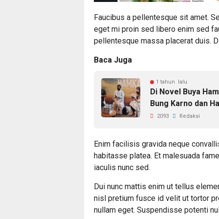
Faucibus a pellentesque sit amet. Se
eget mi proin sed libero enim sed fa
pellentesque massa placerat duis. Di
Baca Juga
1 tahun lalu
Di Novel Buya Ham
Bung Karno dan Haj
2093
Redaksi
Enim facilisis gravida neque convalli
habitasse platea. Et malesuada fames
iaculis nunc sed.
Dui nunc mattis enim ut tellus eleme
nisl pretium fusce id velit ut tortor 
nullam eget. Suspendisse potenti nul