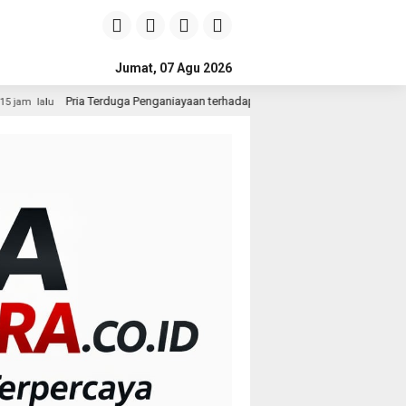
Jumat, 07 Agu 2026
uga Penganiayaan terhadap Seorang Wanita di Medan Ditangkap Polisi