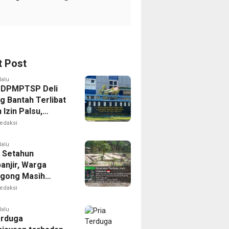
t Post
lalu
 DPMPTSP Deli
g Bantah Terlibat
Izin Palsu,
an Proses
edaksi
nan Harus Lewat
Resmi
lalu
 Setahun
anjir, Warga
gong Masih
ggu Bantuan
edaksi
kan Rumah
lalu
erduga