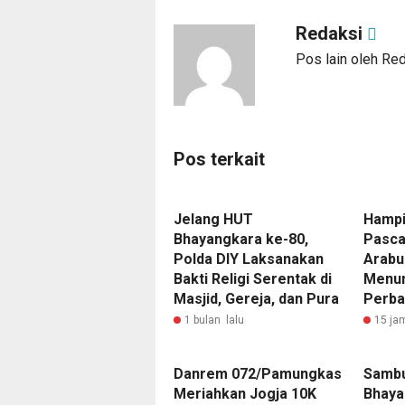
Redaksi
Pos lain oleh Re
Pos terkait
Jelang HUT
Hampi
Bhayangkara ke-80,
Pasca
Polda DIY Laksanakan
Arabu
Bakti Religi Serentak di
Menun
Masjid, Gereja, dan Pura
Perba
1 bulan lalu
15 ja
Danrem 072/Pamungkas
Sambu
Meriahkan Jogja 10K
Bhaya