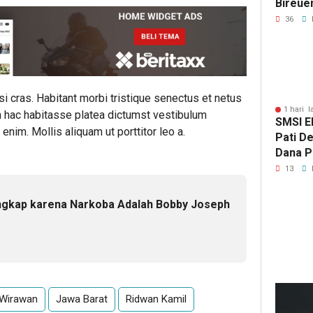
Bireue
Tersen
36
Pasca
lisi cras. Habitant morbi tristique senectus et netus
1 hari l
n hac habitasse platea dictumst vestibulum
SMSI E
enim. Mollis aliquam ut porttitor leo a.
Pati D
Dana Pu
Hanya 
13
Pers B
angkap karena Narkoba Adalah Bobby Joseph
14
ja
 Wirawan
Jawa Barat
Ridwan Kamil
lalu
Kep