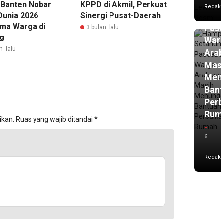
Ham
 Banten Nobar
KPPD di Akmil, Perkuat
Redak
Set
Dunia 2026
Sinergi Pusat-Daerah
ma Warga di
Pasc
3 bulan lalu
g
War
n lalu
Ara
Mas
Men
Ban
Per
Ru
ikan.
Ruas yang wajib ditandai
*
6
Redak