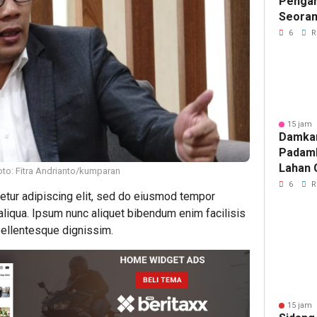
Pengan
Seoran
Medan 
6
R
15 jam 
Damka
Padam
Lahan 
oto: Fitra Andrianto/kumparan
Cibalo
6
R
etur adipiscing elit, sed do eiusmod tempor
Warga 
 aliqua. Ipsum nunc aliquet bibendum enim facilisis
Diama
 pellentesque dignissim.
15 jam 