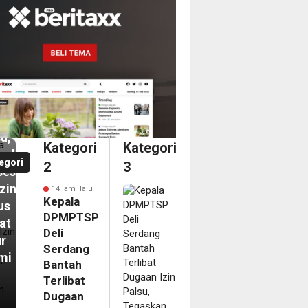
MPTSP
dang
tah
ibat
aan
u,
Kategori
Kategori
askan
egori
2
3
ses
izinan
14 jam lalu
Kepala
us
DPMPTSP
at
Deli
ur
Serdang
mi
Bantah
Terlibat
m
Dugaan