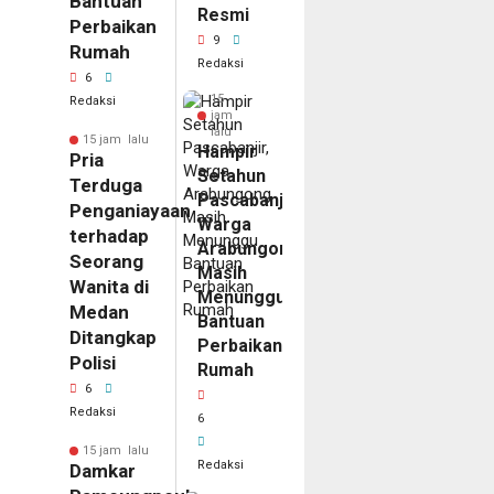
Bantuan
Resmi
Perbaikan
9
Rumah
Redaksi
6
15
Redaksi
jam
lalu
15 jam lalu
Hampir
Pria
Setahun
Terduga
Pascabanjir,
Penganiayaan
Warga
terhadap
Arabungong
Seorang
Masih
Wanita di
Menunggu
Medan
Bantuan
Ditangkap
Perbaikan
Polisi
Rumah
6
Redaksi
6
15 jam lalu
Redaksi
Damkar