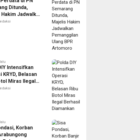
 Perdata di PN
ng Ditunda,
s Hakim Jadwalkan
gilan Ulang BPR
edaksi
oro
lalu
IY Intensifkan
i KRYD, Belasan
tol Miras Ilegal
il Diamankan
edaksi
lalu
ondasi, Korban
 Arabungong