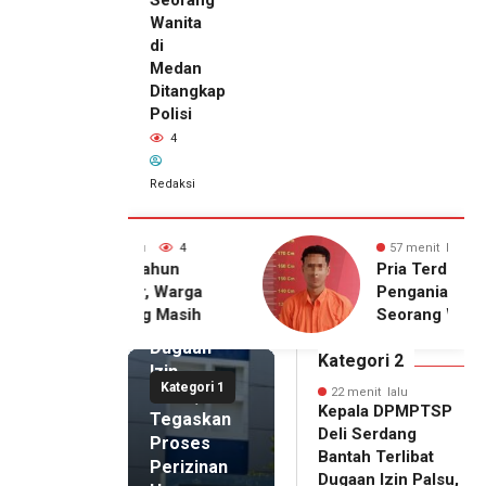
Wanita
di
Medan
Ditangkap
Polisi
4
22 menit
Redaksi
lalu
Kepala
DPMPTSP
 lalu
4
57 menit lalu
4
Deli
Setahun
Pria Terduga
Serdang
njir, Warga
Penganiayaan terhadap
Bantah
gong Masih
Seorang Wanita di
Terlibat
gu Bantuan
Medan Ditangkap Polisi
Dugaan
kan Rumah
Kategori 2
Izin
Kategori 1
Palsu,
22 menit lalu
Kepala DPMPTSP
Tegaskan
Deli Serdang
Proses
Bantah Terlibat
Perizinan
Dugaan Izin Palsu,