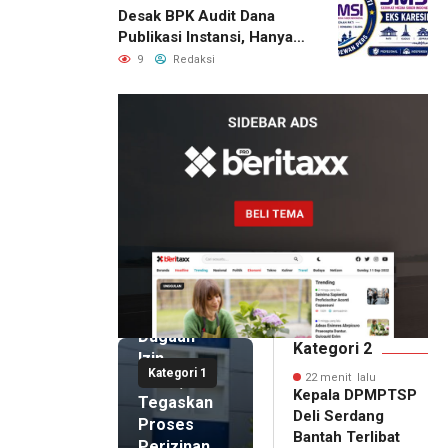
Desak BPK Audit Dana
Publikasi Instansi, Hanya
untuk Perusahaan Pers
9
Redaksi
Berlegalitas
22 menit
lalu
Kepala
DPMPTSP
Deli
Serdang
Bantah
Terlibat
Dugaan
Kategori 2
Izin
Kategori 1
Palsu,
22 menit lalu
Kepala DPMPTSP
Tegaskan
Deli Serdang
Proses
Bantah Terlibat
Perizinan