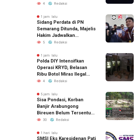
Permukiman Warga
4
Redaksi
Berhasil Diamankan
1 jam lalu
Sidang Perdata di PN
Semarang Ditunda, Majelis
Hakim Jadwalkan
Pemanggilan Ulang BPR
5
Redaksi
Artomoro
1 jam lalu
Polda DIY Intensifkan
Operasi KRYD, Belasan
Ribu Botol Miras Ilegal
Berhasil Diamankan
4
Redaksi
5 jam lalu
Sisa Pondasi, Korban
Banjir Arabungong
Bireuen Belum Tersentuh
Bantuan Pascabencana
30
Redaksi
1 hari lalu
SMSI Eks Karesidenan Pati