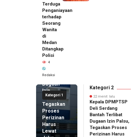
Terduga
Penganiayaan
terhadap
Seorang
Wanita
22 menit
di
lalu
Medan
Kepala
Ditangkap
DPMPTSP
Polisi
Deli
4
Serdang
Bantah
Redaksi
Terlibat
Dugaan
Kategori 2
Izin
Kategori 1
Palsu,
22 menit lalu
Kepala DPMPTSP
Tegaskan
Deli Serdang
Proses
Bantah Terlibat
Perizinan
Dugaan Izin Palsu,
Harus
Tegaskan Proses
Lewat
Perizinan Harus