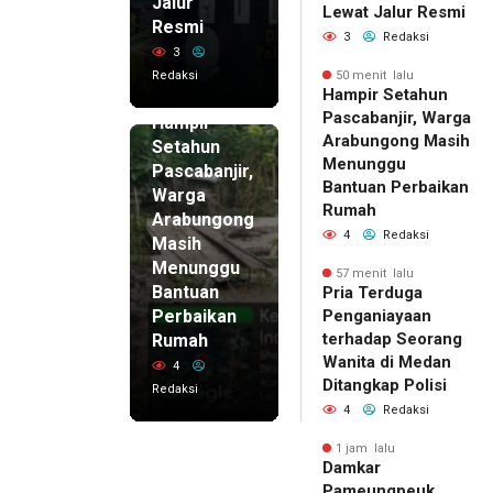
Jalur
Lewat Jalur Resmi
Resmi
3
Redaksi
3
Redaksi
50 menit lalu
50 menit
Hampir Setahun
lalu
Pascabanjir, Warga
Hampir
Arabungong Masih
Setahun
Menunggu
Pascabanjir,
Bantuan Perbaikan
Warga
Rumah
Arabungong
4
Redaksi
Masih
Menunggu
57 menit lalu
Bantuan
Pria Terduga
Perbaikan
Penganiayaan
terhadap Seorang
Rumah
Wanita di Medan
4
Ditangkap Polisi
Redaksi
4
Redaksi
1 jam lalu
Damkar
Pameungpeuk