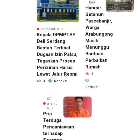
lalu
Hampir
Setahun
Pascabanjir,
Warga
22 menit lalu
Arabungong
Kepala DPMPTSP
Masih
Deli Serdang
Menunggu
Bantah Terlibat
Bantuan
Dugaan Izin Palsu,
Perbaikan
Tegaskan Proses
Rumah
Perizinan Harus
Lewat Jalur Resmi
4
3
Redaksi
Redaksi
57
menit
lalu
Pria
Terduga
Penganiayaan
terhadap
Seorang