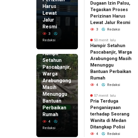
Dugaan Izin Palsu,
Harus
Tegaskan Proses
Lewat
Perizinan Harus
Jalur
Lewat Jalur Resmi
Resmi
3
Redaksi
3
Redaksi
50 menit lalu
50 menit
Hampir Setahun
lalu
Pascabanjir, Warga
Hampir
Arabungong Masih
Setahun
Menunggu
Pascabanjir,
Bantuan Perbaikan
Warga
Rumah
Arabungong
4
Redaksi
Masih
Menunggu
57 menit lalu
Bantuan
Pria Terduga
Perbaikan
Penganiayaan
terhadap Seorang
Rumah
Wanita di Medan
4
Ditangkap Polisi
Redaksi
4
Redaksi