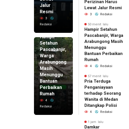
Perizinan Harus
Jalur
Lewat Jalur Resmi
Resmi
3
Redaksi
3
Redaksi
50 menit lalu
50 menit
Hampir Setahun
lalu
Pascabanjir, Warga
Hampir
Arabungong Masih
Setahun
Menunggu
Pascabanjir,
Bantuan Perbaikan
Warga
Rumah
Arabungong
4
Redaksi
Masih
Menunggu
57 menit lalu
Bantuan
Pria Terduga
Perbaikan
Penganiayaan
terhadap Seorang
Rumah
Wanita di Medan
4
Ditangkap Polisi
Redaksi
4
Redaksi
1 jam lalu
Damkar