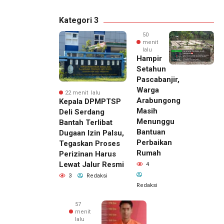
Kategori 3
50
menit
lalu
Hampir
Setahun
Pascabanjir,
Warga
22 menit lalu
Arabungong
Kepala DPMPTSP
Masih
Deli Serdang
Menunggu
Bantah Terlibat
Bantuan
Dugaan Izin Palsu,
Perbaikan
Tegaskan Proses
Rumah
Perizinan Harus
Lewat Jalur Resmi
4
3
Redaksi
Redaksi
57
menit
lalu