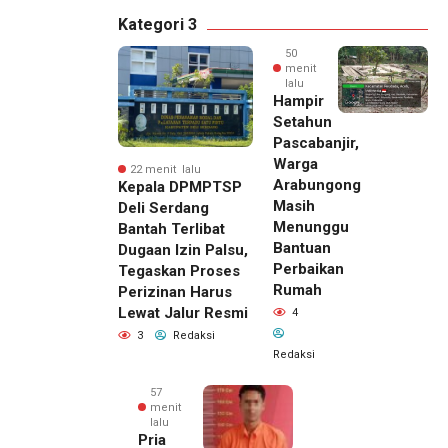
Kategori 3
50
menit
lalu
Hampir
Setahun
Pascabanjir,
Warga
22 menit lalu
Arabungong
Kepala DPMPTSP
Masih
Deli Serdang
Menunggu
Bantah Terlibat
Bantuan
Dugaan Izin Palsu,
Perbaikan
Tegaskan Proses
Rumah
Perizinan Harus
Lewat Jalur Resmi
4
3
Redaksi
Redaksi
57
menit
lalu
Pria