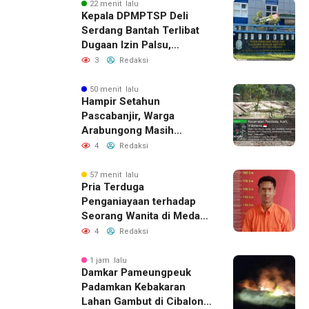
22 menit lalu
Kepala DPMPTSP Deli
Serdang Bantah Terlibat
Dugaan Izin Palsu,
Tegaskan Proses
3
Redaksi
Perizinan Harus Lewat
Jalur Resmi
50 menit lalu
Hampir Setahun
Pascabanjir, Warga
Arabungong Masih
Menunggu Bantuan
4
Redaksi
Perbaikan Rumah
57 menit lalu
Pria Terduga
Penganiayaan terhadap
Seorang Wanita di Medan
Ditangkap Polisi
4
Redaksi
1 jam lalu
Damkar Pameungpeuk
Padamkan Kebakaran
Lahan Gambut di Cibalong,