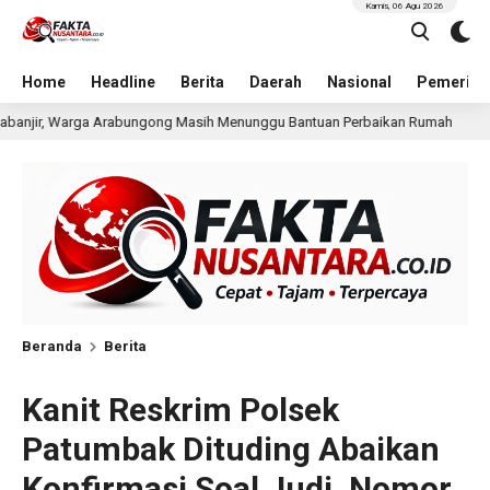
Kamis, 06 Agu 2026
Home
Headline
Berita
Daerah
Nasional
Pemerint
ih Menunggu Bantuan Perbaikan Rumah
Pria Terduga P
57 menit lalu
Beranda
Berita
Kanit Reskrim Polsek
Patumbak Dituding Abaikan
Konfirmasi Soal Judi, Nomor