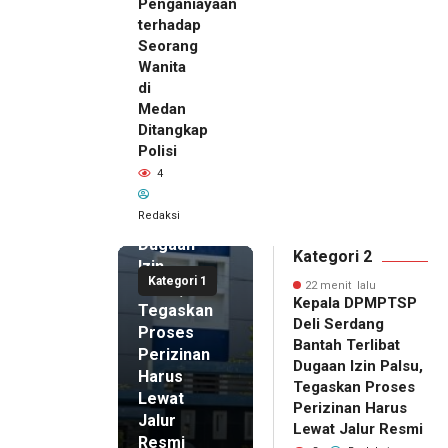
Penganiayaan
terhadap
Seorang
Wanita
22 menit
di
lalu
Medan
Kepala
Ditangkap
DPMPTSP
Polisi
Deli
4
Serdang
Bantah
Redaksi
Terlibat
Dugaan
Kategori 2
Izin
Kategori 1
Palsu,
22 menit lalu
Kepala DPMPTSP
Tegaskan
Deli Serdang
Proses
Bantah Terlibat
Perizinan
Dugaan Izin Palsu,
Harus
Tegaskan Proses
Lewat
Perizinan Harus
Jalur
Lewat Jalur Resmi
Resmi