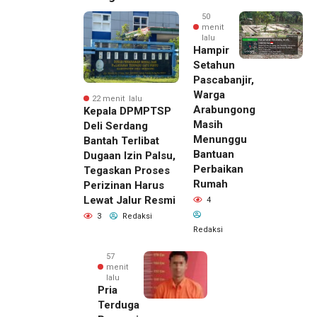
50
menit
lalu
Hampir
Setahun
Pascabanjir,
Warga
22 menit lalu
Arabungong
Kepala DPMPTSP
Masih
Deli Serdang
Menunggu
Bantah Terlibat
Bantuan
Dugaan Izin Palsu,
Perbaikan
Tegaskan Proses
Rumah
Perizinan Harus
Lewat Jalur Resmi
4
3
Redaksi
Redaksi
57
menit
lalu
Pria
Terduga