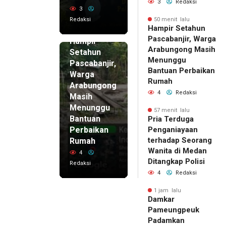
3
Redaksi
3
Redaksi
50 menit lalu
50 menit
Hampir Setahun
lalu
Pascabanjir, Warga
Hampir
Arabungong Masih
Setahun
Menunggu
Pascabanjir,
Bantuan Perbaikan
Warga
Rumah
Arabungong
4
Redaksi
Masih
Menunggu
57 menit lalu
Bantuan
Pria Terduga
Perbaikan
Penganiayaan
terhadap Seorang
Rumah
Wanita di Medan
4
Ditangkap Polisi
Redaksi
4
Redaksi
1 jam lalu
Damkar
Pameungpeuk
Padamkan