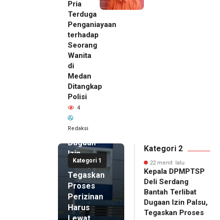
Pria
Terduga
Penganiayaan
terhadap
Seorang
Wanita
22 menit
di
lalu
Medan
Kepala
Ditangkap
DPMPTSP
Polisi
Deli
4
Serdang
Bantah
Redaksi
Terlibat
Dugaan
Kategori 2
Izin
Kategori 1
Palsu,
22 menit lalu
Kepala DPMPTSP
Tegaskan
Deli Serdang
Proses
Bantah Terlibat
Perizinan
Dugaan Izin Palsu,
Harus
Tegaskan Proses
Lewat