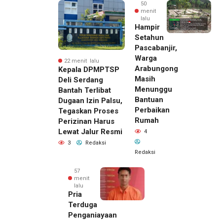
50
menit
lalu
Hampir
Setahun
Pascabanjir,
Warga
22 menit lalu
Arabungong
Kepala DPMPTSP
Masih
Deli Serdang
Menunggu
Bantah Terlibat
Bantuan
Dugaan Izin Palsu,
Perbaikan
Tegaskan Proses
Rumah
Perizinan Harus
Lewat Jalur Resmi
4
3
Redaksi
Redaksi
57
menit
lalu
Pria
Terduga
Penganiayaan