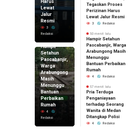
Harus
Tegaskan Proses
Lewat
Perizinan Harus
Jalur
Lewat Jalur Resmi
Resmi
3
Redaksi
3
Redaksi
50 menit lalu
50 menit
Hampir Setahun
lalu
Pascabanjir, Warga
Hampir
Arabungong Masih
Setahun
Menunggu
Pascabanjir,
Bantuan Perbaikan
Warga
Rumah
Arabungong
4
Redaksi
Masih
Menunggu
57 menit lalu
Bantuan
Pria Terduga
Perbaikan
Penganiayaan
terhadap Seorang
Rumah
Wanita di Medan
4
Ditangkap Polisi
Redaksi
4
Redaksi