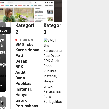
ak
it
a
Kategori
Kategori
ikasi
egori
2
3
ansi,
ya
15 jam lalu
SMSI Eks
uk
Karesidenan
m
usahaan
Pati
s
um
Desak
egalitas
BPK
PPI
Audit
bangi
Dana
ar
Publikasi
si
Instansi,
disional
Hanya
abaya,
untuk
ri
Perusahaan
nda