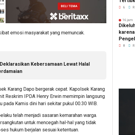
Tertib
di Jala
6
R
16 jam 
Dikelu
karena
akibat emosi masyarakat yang memuncak.
Pengel
SPPG 
8
R
Wonose
Boyolal
Deklarasikan Kebersamaan Lewat Halal
Perdamaian
lsek Karang Dapo bergerak cepat. Kapolsek Karang
15
Kanit Reskrim IPDA Henry Erwin memimpin langsung
ja
 pada Kamis dini hari sekitar pukul 00.30 WIB.
lalu
SMS
 pelaku telah menjadi sasaran kemarahan warga.
Eks
sangkutan untuk mencegah hal-hal yang tidak
Kar
ses hukum berjalan sesuai ketentuan.
Pati