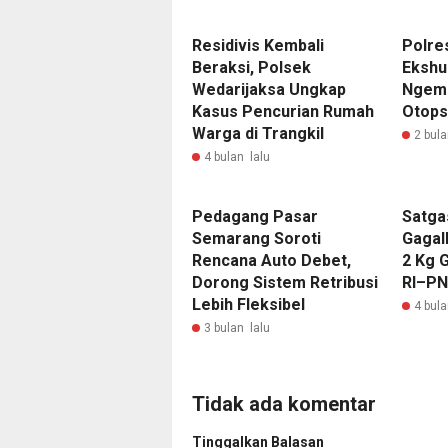
Residivis Kembali
Polres
Beraksi, Polsek
Ekshu
Wedarijaksa Ungkap
Ngemp
Kasus Pencurian Rumah
Otops
Warga di Trangkil
2 bula
4 bulan lalu
Pedagang Pasar
Satga
Semarang Soroti
Gagal
Rencana Auto Debet,
2 Kg 
Dorong Sistem Retribusi
RI–P
Lebih Fleksibel
4 bula
3 bulan lalu
Tidak ada komentar
Tinggalkan Balasan