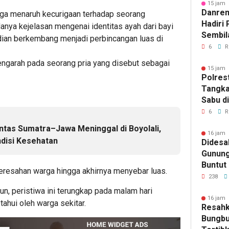
15 jam 
Danre
ga menaruh kecurigaan terhadap seorang
Hadiri 
nya kejelasan mengenai identitas ayah dari bayi
Sembil
udian berkembang menjadi perbincangan luas di
Pimpin
6
R
Pemda
engarah pada seorang pria yang disebut sebagai
15 jam 
Polres
Tangka
Sabu d
6
R
tas Sumatra–Jawa Meninggal di Boyolali,
16 jam 
disi Kesehatan
Didesa
Gunung
Buntut
eresahan warga hingga akhirnya menyebar luas.
Pengan
238
Balakk
n, peristiwa ini terungkap pada malam hari
16 jam 
tahui oleh warga sekitar.
Resahk
Bungbu