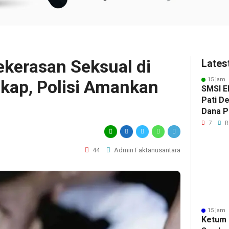
kerasan Seksual di
Lates
15 jam 
kap, Polisi Amankan
SMSI E
Pati D
Dana Pu
Hanya 
7
R
Pers B
44
Admin Faktanusantara
15 jam 
Ketum 