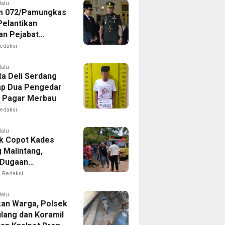
lalu
m 072/Pamungkas
Pelantikan
an Pejabat
an Tinggi Pratama
edaksi
 DIY
lalu
ta Deli Serdang
p Dua Pengedar
i Pagar Merbau
edaksi
lalu
k Copot Kades
 Malintang,
 Dugaan
iayaan di Dusun
Redaksi
a Padang Lawas
lalu
an Warga, Polsek
lang dan Koramil