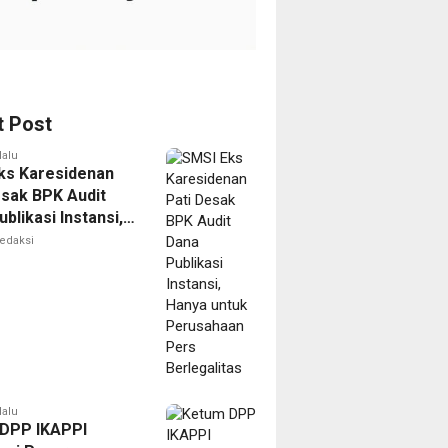
t Post
lalu
ks Karesidenan
esak BPK Audit
blikasi Instansi,
untuk Perusahaan
edaksi
erlegalitas
lalu
DPP IKAPPI