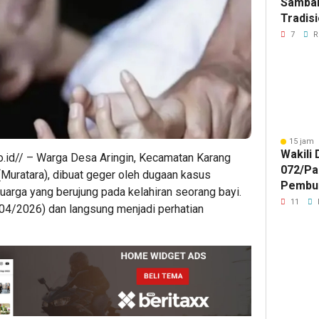
Samban
Tradisi
Akhiri
7
R
Gala P
ISTIM
15 jam 
Wakili
o.id// – Warga Desa Aringin, Kecamatan Karang
072/Pa
Muratara), dibuat geger oleh dugaan kasus
Pembu
uarga yang berujung pada kelahiran seorang bayi.
Procur
11
3/04/2026) dan langsung menjadi perhatian
Expo 2