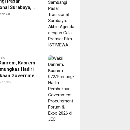
gi Pasar
onal Surabaya,
 Agenda dengan
edaksi
remier Film
EWA
lalu
 Danrem, Kasrem
mungkas Hadiri
kaan Government
ement Forum &
Redaksi
026 di JEC