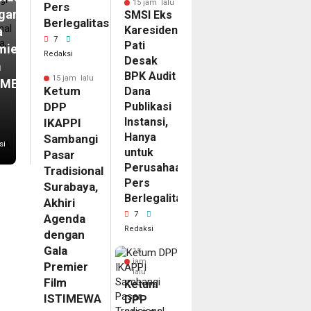
15 jam lalu
Pers
gan
SMSI Eks
Berlegalitas
Karesidenan
a
7
Pati
mier
Redaksi
Desak
m
BPK Audit
15 jam lalu
IMEWA
Ketum
Dana
DPP
Publikasi
Instansi,
IKAPPI
Hanya
Sambangi
si
untuk
Pasar
Perusahaan
Tradisional
Pers
Surabaya,
Berlegalitas
Akhiri
7
Agenda
Redaksi
dengan
Gala
15
jam
Premier
lalu
Film
Ketum
ISTIMEWA
DPP