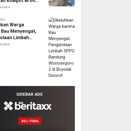
kan Knalpot Brong
n Raya
edaksi
lalu
hkan Warga
 Bau Menyengat,
olaan Limbah
Bandung
edaksi
goro 2 di
i Disorot
m
I
esidenan