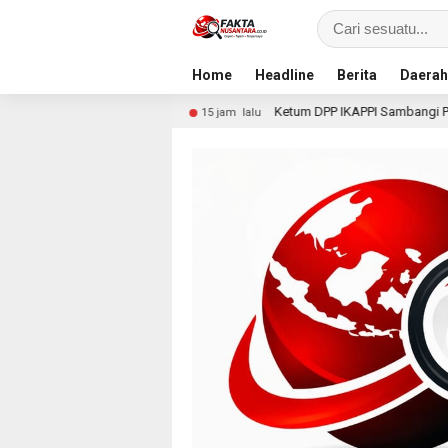
Home
Headline
Berita
Daerah
as
Ketum DPP IKAPPI Sambangi Pasar Tradisional Surab
15 jam lalu