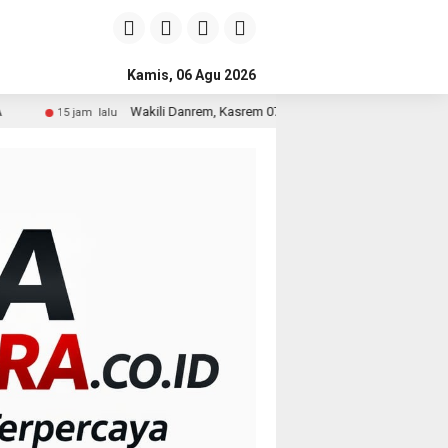
Kamis, 06 Agu 2026
Wakili Danrem, Kasrem 072/Pamungkas Hadiri Pembukaan Government Procur