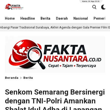
Kamis, 06 Agu 2026
Home
Headline
Berita
Daerah
Nasional
Pemerint
, Akhiri Agenda dengan Gala Premier Film ISTIMEWA
Wak
17 jam lalu
Beranda
Berita
Senkom Semarang Bersinergi
dengan TNI-Polri Amankan
Shalat Idul Adha di Lapangan