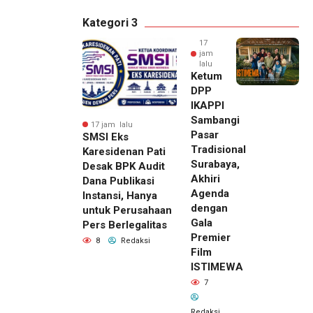
Kategori 3
17
jam
lalu
Ketum
DPP
IKAPPI
Sambangi
17 jam lalu
Pasar
SMSI Eks
Tradisional
Karesidenan Pati
Surabaya,
Desak BPK Audit
Akhiri
Dana Publikasi
Agenda
Instansi, Hanya
dengan
untuk Perusahaan
Gala
Pers Berlegalitas
Premier
8
Redaksi
Film
ISTIMEWA
7
Redaksi