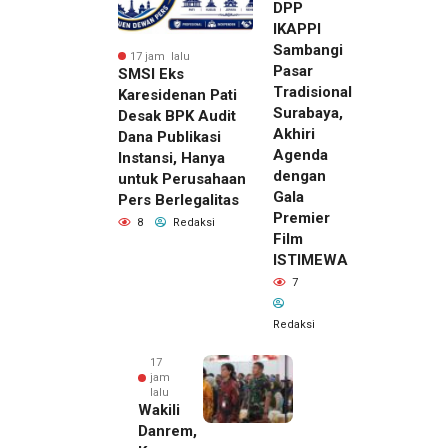
DPP
IKAPPI
Sambangi
17 jam lalu
Pasar
SMSI Eks
Tradisional
Karesidenan Pati
Surabaya,
Desak BPK Audit
Akhiri
Dana Publikasi
Agenda
Instansi, Hanya
dengan
untuk Perusahaan
Gala
Pers Berlegalitas
Premier
8
Redaksi
Film
ISTIMEWA
7
Redaksi
17
jam
lalu
Wakili
Danrem,