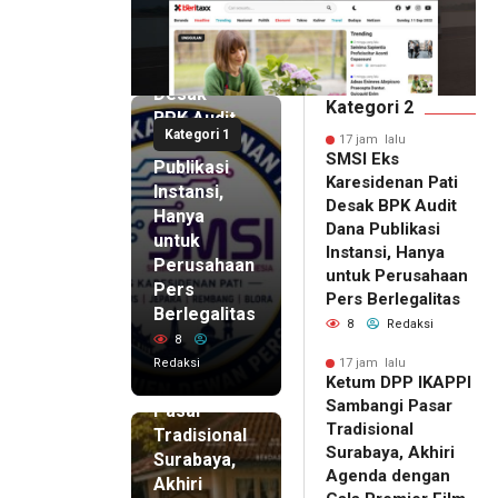
17 jam lalu
SMSI Eks
Karesidenan
Pati
Desak
Kategori 2
BPK Audit
Kategori 1
Dana
17 jam lalu
SMSI Eks
Publikasi
Karesidenan Pati
Instansi,
Desak BPK Audit
Hanya
Dana Publikasi
untuk
Instansi, Hanya
Perusahaan
untuk Perusahaan
Pers
17 jam lalu
Pers Berlegalitas
Ketum
Berlegalitas
8
Redaksi
DPP
8
IKAPPI
Redaksi
17 jam lalu
Ketum DPP IKAPPI
Sambangi
Sambangi Pasar
Pasar
Tradisional
Tradisional
Surabaya, Akhiri
Surabaya,
Agenda dengan
Akhiri