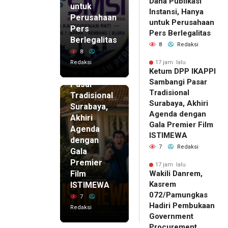
Dana Publikasi
untuk
Instansi, Hanya
Perusahaan
untuk Perusahaan
Pers
17 jam lalu
Pers Berlegalitas
Ketum
Berlegalitas
8
Redaksi
DPP
8
IKAPPI
Redaksi
17 jam lalu
Ketum DPP IKAPPI
Sambangi
Sambangi Pasar
Pasar
Tradisional
Tradisional
Surabaya, Akhiri
Surabaya,
Agenda dengan
Akhiri
Gala Premier Film
Agenda
ISTIMEWA
dengan
7
Redaksi
Gala
Premier
17 jam lalu
Film
Wakili Danrem,
Kasrem
ISTIMEWA
072/Pamungkas
7
Hadiri Pembukaan
Redaksi
Government
Procurement