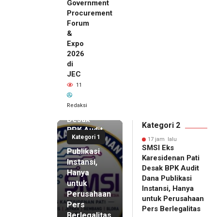
Government
Procurement
Forum
&
Expo
2026
di
JEC
17 jam lalu
11
SMSI Eks
Karesidenan
Redaksi
Pati
Desak
Kategori 2
BPK Audit
Kategori 1
Dana
17 jam lalu
SMSI Eks
Publikasi
Karesidenan Pati
Instansi,
Desak BPK Audit
Hanya
Dana Publikasi
untuk
Instansi, Hanya
Perusahaan
untuk Perusahaan
Pers
17 jam lalu
Pers Berlegalitas
Ketum
Berlegalitas