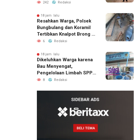
Dusun Balakka Padang
242
Redaksi
Lawas
18 jam lalu
Resahkan Warga, Polsek
Bungbulang dan Koramil
Tertibkan Knalpot Brong di
Jalan Raya
6
Redaksi
18 jam lalu
Dikeluhkan Warga karena
Bau Menyengat,
Pengelolaan Limbah SPPG
Bandung Wonosegoro 2 di
8
Redaksi
Boyolali Disorot