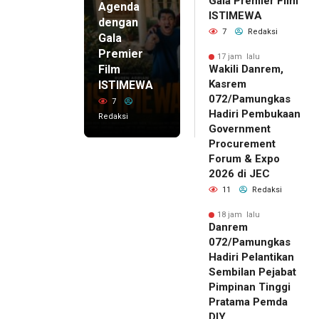
Gala Premier Film
Agenda
ISTIMEWA
dengan
7
Redaksi
Gala
Premier
17 jam lalu
Film
Wakili Danrem,
Kasrem
ISTIMEWA
072/Pamungkas
7
Hadiri Pembukaan
Redaksi
Government
Procurement
Forum & Expo
2026 di JEC
11
Redaksi
18 jam lalu
Danrem
072/Pamungkas
Hadiri Pelantikan
Sembilan Pejabat
Pimpinan Tinggi
Pratama Pemda
DIY