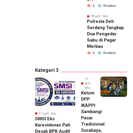
6
Redaksi
18 jam lalu
Polresta Deli
Serdang Tangkap
Dua Pengedar
Sabu di Pagar
Merbau
6
Redaksi
Kategori 3
17
jam
lalu
Ketum
DPP
IKAPPI
Sambangi
17 jam lalu
Pasar
SMSI Eks
Tradisional
Karesidenan Pati
Surabaya,
Desak BPK Audit