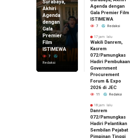
Surabaya,
Agenda dengan
Akhiri
Gala Premier Film
Agenda
ISTIMEWA
dengan
7
Redaksi
Gala
Premier
17 jam lalu
Film
Wakili Danrem,
Kasrem
ISTIMEWA
072/Pamungkas
7
Hadiri Pembukaan
Redaksi
Government
Procurement
Forum & Expo
2026 di JEC
11
Redaksi
18 jam lalu
Danrem
072/Pamungkas
Hadiri Pelantikan
Sembilan Pejabat
Pimpinan Tinggi