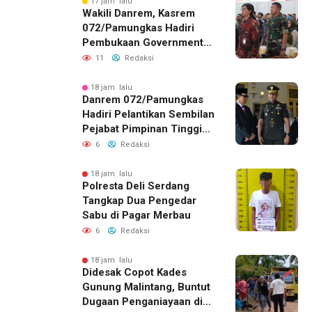
ISTIMEWA
17 jam lalu
Wakili Danrem, Kasrem
072/Pamungkas Hadiri
Pembukaan Government
Procurement Forum &
11
Redaksi
Expo 2026 di JEC
18 jam lalu
Danrem 072/Pamungkas
Hadiri Pelantikan Sembilan
Pejabat Pimpinan Tinggi
Pratama Pemda DIY
6
Redaksi
18 jam lalu
Polresta Deli Serdang
Tangkap Dua Pengedar
Sabu di Pagar Merbau
6
Redaksi
18 jam lalu
Didesak Copot Kades
Gunung Malintang, Buntut
Dugaan Penganiayaan di