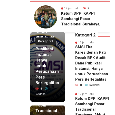
alu
7
17 jam lalu
11
17 jam lalu
DPP IKAPPI
Wakili Danrem, Kasrem
SMSI Eks
i Pasar
072/Pamungkas Hadiri
Karesidenan
onal Surabaya,
Pembukaan Government
Pati
Agenda dengan
Procurement Forum &
Desak
emier Film
Expo 2026 di JEC
Kategori 2
BPK Audit
WA
Kategori 1
Dana
17 jam lalu
SMSI Eks
Publikasi
Karesidenan Pati
Instansi,
Desak BPK Audit
Hanya
Dana Publikasi
untuk
Instansi, Hanya
Perusahaan
untuk Perusahaan
Pers
17 jam lalu
Pers Berlegalitas
Ketum
Berlegalitas
8
Redaksi
DPP
8
IKAPPI
Redaksi
17 jam lalu
Ketum DPP IKAPPI
Sambangi
Sambangi Pasar
Pasar
Tradisional
Tradisional
Surabaya, Akhiri