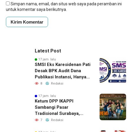
Simpan nama, email, dan situs web saya pada peramban ini
untuk komentar saya berikutnya.
Latest Post
17 jam lalu
SMSI Eks Karesidenan Pati
Desak BPK Audit Dana
Publikasi Instansi, Hanya
untuk Perusahaan Pers
8
Redaksi
Berlegalitas
17 jam lalu
Ketum DPP IKAPPI
Sambangi Pasar
Tradisional Surabaya,
Akhiri Agenda dengan
7
Redaksi
Gala Premier Film