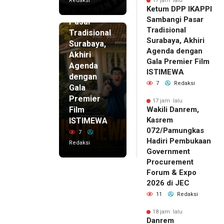
Redaksi
17 jam lalu
Ketum DPP IKAPPI
Sambangi
Sambangi Pasar
Pasar
Tradisional
Tradisional
Surabaya, Akhiri
Surabaya,
Agenda dengan
Akhiri
Gala Premier Film
Agenda
ISTIMEWA
dengan
7
Redaksi
Gala
Premier
17 jam lalu
Film
Wakili Danrem,
Kasrem
ISTIMEWA
072/Pamungkas
7
Hadiri Pembukaan
Redaksi
Government
Procurement
Forum & Expo
2026 di JEC
11
Redaksi
18 jam lalu
Danrem