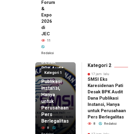
Forum
&
Expo
2026
di
JEC
17 jam lalu
11
SMSI Eks
Karesidenan
Redaksi
Pati
Desak
Kategori 2
BPK Audit
Kategori 1
Dana
17 jam lalu
SMSI Eks
Publikasi
Karesidenan Pati
Instansi,
Desak BPK Audit
Hanya
Dana Publikasi
untuk
Instansi, Hanya
Perusahaan
untuk Perusahaan
Pers
17 jam lalu
Pers Berlegalitas
Ketum
Berlegalitas
8
Redaksi
DPP
8
IKAPPI