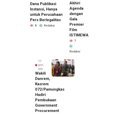
Akhiri
Dana Publikasi
Agenda
Instansi, Hanya
dengan
untuk Perusahaan
Gala
Pers Berlegalitas
Premier
8
Redaksi
Film
ISTIMEWA
7
Redaksi
17
jam
lalu
Wakili
Danrem,
Kasrem
072/Pamungkas
Hadiri
Pembukaan
Government
Procurement