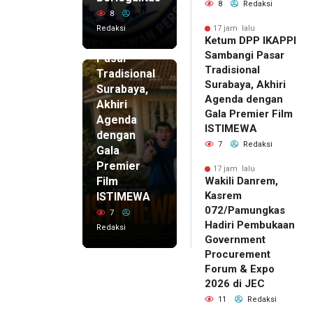
8
Redaksi
DPP
8
IKAPPI
Redaksi
17 jam lalu
Ketum DPP IKAPPI
Sambangi
Sambangi Pasar
Pasar
Tradisional
Tradisional
Surabaya, Akhiri
Surabaya,
Agenda dengan
Akhiri
Gala Premier Film
Agenda
ISTIMEWA
dengan
7
Redaksi
Gala
Premier
17 jam lalu
Film
Wakili Danrem,
Kasrem
ISTIMEWA
072/Pamungkas
7
Hadiri Pembukaan
Redaksi
Government
Procurement
Forum & Expo
2026 di JEC
11
Redaksi