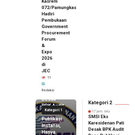
Kasrem
072/Pamungkas
Hadiri
Pembukaan
Government
Procurement
Forum
&
Expo
2026
di
JEC
17 jam lalu
11
SMSI Eks
Karesidenan
Redaksi
Pati
Desak
Kategori 2
BPK Audit
Kategori 1
Dana
17 jam lalu
SMSI Eks
Publikasi
Karesidenan Pati
Instansi,
Desak BPK Audit
Hanya