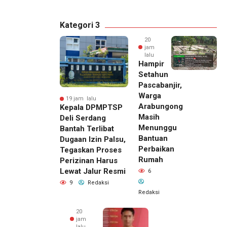
Kategori 3
20
jam
lalu
Hampir
Setahun
Pascabanjir,
Warga
19 jam lalu
Arabungong
Kepala DPMPTSP
Masih
Deli Serdang
Menunggu
Bantah Terlibat
Bantuan
Dugaan Izin Palsu,
Perbaikan
Tegaskan Proses
Rumah
Perizinan Harus
Lewat Jalur Resmi
6
9
Redaksi
Redaksi
20
jam
lalu