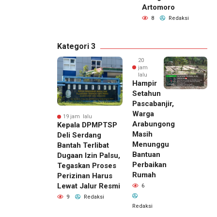
Artomoro
8
Redaksi
Kategori 3
20
jam
lalu
Hampir
Setahun
Pascabanjir,
Warga
19 jam lalu
Arabungong
Kepala DPMPTSP
Masih
Deli Serdang
Menunggu
Bantah Terlibat
Bantuan
Dugaan Izin Palsu,
Perbaikan
Tegaskan Proses
Rumah
Perizinan Harus
Lewat Jalur Resmi
6
9
Redaksi
Redaksi