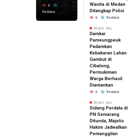
Wanita di Medan
6
Ditangkap Polisi
Redaksi
6
Redaksi
20 jam lalu
Damkar
Pameungpeuk
Padamkan
Kebakaran Lahan
Gambut di
Cibalong,
Permukiman
Warga Berhasil
Diamankan
6
Redaksi
20 jam lalu
Sidang Perdata di
PN Semarang
Ditunda, Majelis
Hakim Jadwalkan
Pemanggilan