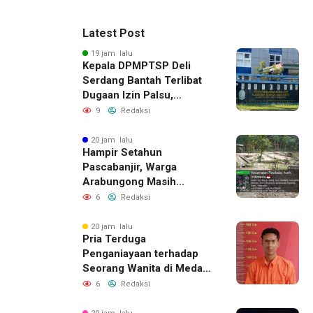
Latest Post
19 jam lalu
Kepala DPMPTSP Deli
Serdang Bantah Terlibat
Dugaan Izin Palsu,
Tegaskan Proses
9
Redaksi
Perizinan Harus Lewat
Jalur Resmi
20 jam lalu
Hampir Setahun
Pascabanjir, Warga
Arabungong Masih
Menunggu Bantuan
6
Redaksi
Perbaikan Rumah
20 jam lalu
Pria Terduga
Penganiayaan terhadap
Seorang Wanita di Medan
Ditangkap Polisi
6
Redaksi