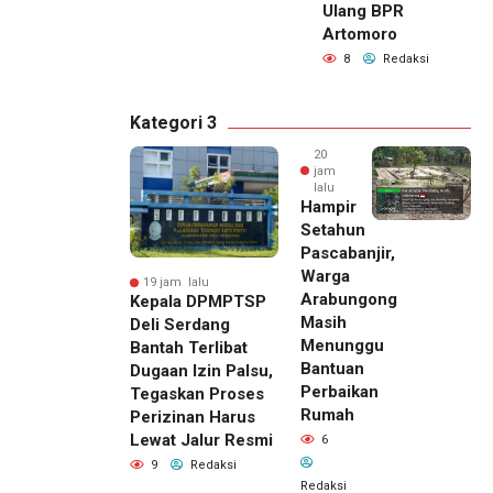
Ulang BPR
Artomoro
8
Redaksi
Kategori 3
20
jam
lalu
Hampir
Setahun
Pascabanjir,
Warga
19 jam lalu
Arabungong
Kepala DPMPTSP
Masih
Deli Serdang
Menunggu
Bantah Terlibat
Bantuan
Dugaan Izin Palsu,
Perbaikan
Tegaskan Proses
Rumah
Perizinan Harus
Lewat Jalur Resmi
6
9
Redaksi
Redaksi