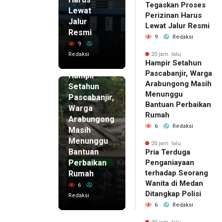
Tegaskan Proses
Lewat
Perizinan Harus
Jalur
Lewat Jalur Resmi
Resmi
9
Redaksi
9
Redaksi
20 jam lalu
Hampir Setahun
20 jam lalu
Pascabanjir, Warga
Hampir
Arabungong Masih
Setahun
Menunggu
Pascabanjir,
Bantuan Perbaikan
Warga
Rumah
Arabungong
6
Redaksi
Masih
Menunggu
20 jam lalu
Bantuan
Pria Terduga
Perbaikan
Penganiayaan
terhadap Seorang
Rumah
Wanita di Medan
6
Ditangkap Polisi
Redaksi
6
Redaksi