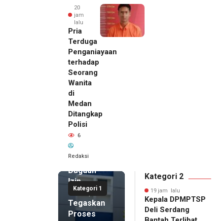
20
jam
lalu
Pria
Terduga
Penganiayaan
terhadap
Seorang
Wanita
di
19 jam lalu
Medan
Kepala
Ditangkap
DPMPTSP
Polisi
Deli
6
Serdang
Bantah
Redaksi
Terlibat
Dugaan
Kategori 2
Izin
Kategori 1
Palsu,
19 jam lalu
Kepala DPMPTSP
Tegaskan
Deli Serdang
Proses
Bantah Terlibat