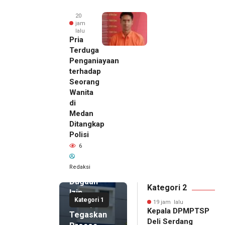
20
jam
lalu
Pria
Terduga
Penganiayaan
terhadap
Seorang
Wanita
di
19 jam lalu
Medan
Kepala
Ditangkap
DPMPTSP
Polisi
Deli
6
Serdang
Bantah
Redaksi
Terlibat
Dugaan
Kategori 2
Izin
Kategori 1
Palsu,
19 jam lalu
Kepala DPMPTSP
Tegaskan
Deli Serdang