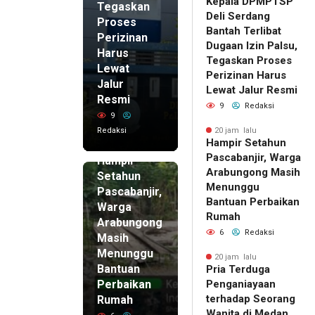
Kepala DPMPTSP
Tegaskan
Deli Serdang
Proses
Bantah Terlibat
Perizinan
Dugaan Izin Palsu,
Harus
Tegaskan Proses
Lewat
Perizinan Harus
Jalur
Lewat Jalur Resmi
Resmi
9
Redaksi
9
Redaksi
20 jam lalu
Hampir Setahun
20 jam lalu
Pascabanjir, Warga
Hampir
Arabungong Masih
Setahun
Menunggu
Pascabanjir,
Bantuan Perbaikan
Warga
Rumah
Arabungong
6
Redaksi
Masih
Menunggu
20 jam lalu
Bantuan
Pria Terduga
Perbaikan
Penganiayaan
terhadap Seorang
Rumah
Wanita di Medan