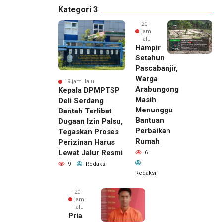
Kategori 3
20
jam
lalu
Hampir
Setahun
Pascabanjir,
Warga
19 jam lalu
Arabungong
Kepala DPMPTSP
Masih
Deli Serdang
Menunggu
Bantah Terlibat
Bantuan
Dugaan Izin Palsu,
Perbaikan
Tegaskan Proses
Rumah
Perizinan Harus
Lewat Jalur Resmi
6
9
Redaksi
Redaksi
20
jam
lalu
Pria