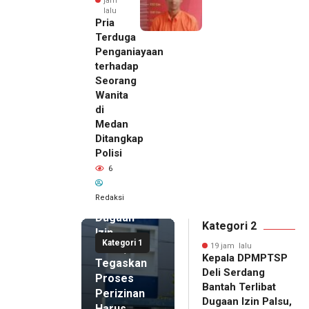
jam
lalu
Pria
Terduga
Penganiayaan
terhadap
Seorang
Wanita
di
19 jam lalu
Medan
Kepala
Ditangkap
DPMPTSP
Polisi
Deli
6
Serdang
Bantah
Redaksi
Terlibat
Dugaan
Kategori 2
Izin
Kategori 1
Palsu,
19 jam lalu
Kepala DPMPTSP
Tegaskan
Deli Serdang
Proses
Bantah Terlibat
Perizinan
Dugaan Izin Palsu,
Harus