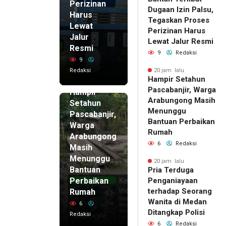
Perizinan
Dugaan Izin Palsu,
Harus
Tegaskan Proses
Lewat
Perizinan Harus
Jalur
Lewat Jalur Resmi
Resmi
9
Redaksi
9
Redaksi
20 jam lalu
Hampir Setahun
20 jam lalu
Pascabanjir, Warga
Hampir
Arabungong Masih
Setahun
Menunggu
Pascabanjir,
Bantuan Perbaikan
Warga
Rumah
Arabungong
6
Redaksi
Masih
Menunggu
20 jam lalu
Bantuan
Pria Terduga
Perbaikan
Penganiayaan
terhadap Seorang
Rumah
Wanita di Medan
6
Ditangkap Polisi
Redaksi
6
Redaksi