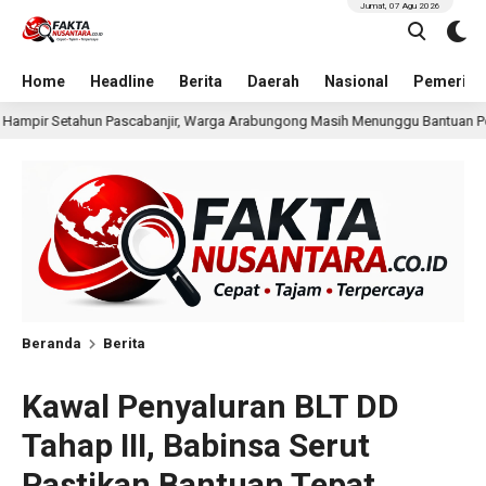
Jumat, 07 Agu 2026
Home
Headline
Berita
Daerah
Nasional
Pemerint
rga Arabungong Masih Menunggu Bantuan Perbaikan Rumah
20 jam la
Beranda
Berita
Kawal Penyaluran BLT DD
Tahap III, Babinsa Serut
Pastikan Bantuan Tepat