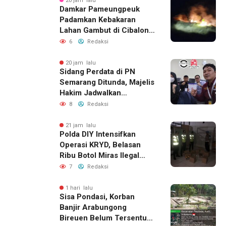
20 jam lalu
Damkar Pameungpeuk
Padamkan Kebakaran
Lahan Gambut di Cibalong,
Permukiman Warga
6
Redaksi
Berhasil Diamankan
20 jam lalu
Sidang Perdata di PN
Semarang Ditunda, Majelis
Hakim Jadwalkan
Pemanggilan Ulang BPR
8
Redaksi
Artomoro
21 jam lalu
Polda DIY Intensifkan
Operasi KRYD, Belasan
Ribu Botol Miras Ilegal
Berhasil Diamankan
7
Redaksi
1 hari lalu
Sisa Pondasi, Korban
Banjir Arabungong
Bireuen Belum Tersentuh