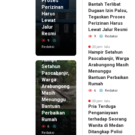
Proses
Bantah Terlibat
Perizinan
Dugaan Izin Palsu,
Harus
Tegaskan Proses
Lewat
Perizinan Harus
Jalur
Lewat Jalur Resmi
Resmi
9
Redaksi
9
Redaksi
20 jam lalu
Hampir Setahun
20 jam lalu
Pascabanjir, Warga
Hampir
Arabungong Masih
Setahun
Menunggu
Pascabanjir,
Bantuan Perbaikan
Warga
Rumah
Arabungong
6
Redaksi
Masih
Menunggu
20 jam lalu
Bantuan
Pria Terduga
Perbaikan
Penganiayaan
terhadap Seorang
Rumah
Wanita di Medan
6
Ditangkap Polisi
Redaksi