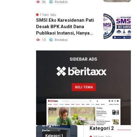
Bantuan Pascabencana
36
Redaksi
1 hari lalu
SMSI Eks Karesidenan Pati
Desak BPK Audit Dana
Publikasi Instansi, Hanya
untuk Perusahaan Pers
13
Redaksi
Berlegalitas
19 jam lalu
Kepala
DPMPTSP
Deli
Serdang
Bantah
Terlibat
Dugaan
Kategori 2
Izin
Kategori 1