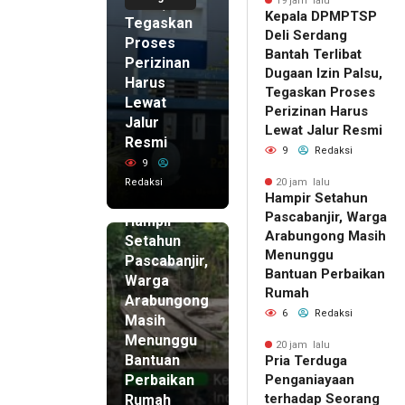
Palsu,
19 jam lalu
Kepala DPMPTSP
Tegaskan
Deli Serdang
Proses
Bantah Terlibat
Perizinan
Dugaan Izin Palsu,
Harus
Tegaskan Proses
Lewat
Perizinan Harus
Jalur
Lewat Jalur Resmi
Resmi
9
Redaksi
9
Redaksi
20 jam lalu
Hampir Setahun
20 jam lalu
Pascabanjir, Warga
Hampir
Arabungong Masih
Setahun
Menunggu
Pascabanjir,
Bantuan Perbaikan
Warga
Rumah
Arabungong
6
Redaksi
Masih
Menunggu
20 jam lalu
Bantuan
Pria Terduga
Perbaikan
Penganiayaan
terhadap Seorang
Rumah