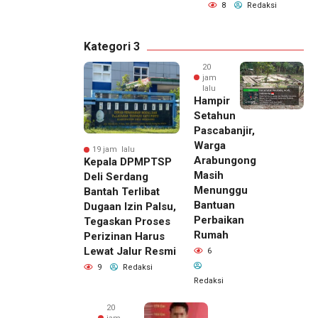
8
Redaksi
Kategori 3
20
jam
lalu
Hampir
Setahun
Pascabanjir,
Warga
19 jam lalu
Arabungong
Kepala DPMPTSP
Masih
Deli Serdang
Menunggu
Bantah Terlibat
Bantuan
Dugaan Izin Palsu,
Perbaikan
Tegaskan Proses
Rumah
Perizinan Harus
Lewat Jalur Resmi
6
9
Redaksi
Redaksi
20