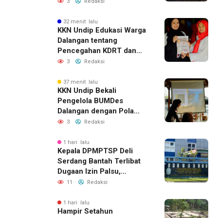
Dugaan Keterkaitan
3
Redaksi
dengan Pencurian
32 menit lalu
KKN Undip Edukasi Warga
Dalangan tentang
Pencegahan KDRT dan
Komunikasi Keluarga
3
Redaksi
37 menit lalu
KKN Undip Bekali
Pengelola BUMDes
Dalangan dengan Pola
Pikir Inovatif
3
Redaksi
1 hari lalu
Kepala DPMPTSP Deli
Serdang Bantah Terlibat
Dugaan Izin Palsu,
Tegaskan Proses
11
Redaksi
Perizinan Harus Lewat
Jalur Resmi
1 hari lalu
Hampir Setahun