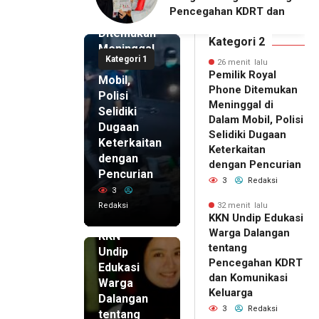
Royal
ahan KDRT dan
Dalangan dengan Pola
Phone
asi Keluarga
Pikir Inovatif
Ditemukan
Kategori 2
Meninggal
Kategori 1
di Dalam
26 menit lalu
Pemilik Royal
Mobil,
Phone Ditemukan
Polisi
Meninggal di
Selidiki
Dalam Mobil, Polisi
Dugaan
Selidiki Dugaan
Keterkaitan
Keterkaitan
dengan
dengan Pencurian
Pencurian
3
Redaksi
3
Redaksi
32 menit lalu
32 menit
KKN Undip Edukasi
lalu
Warga Dalangan
KKN
tentang
Undip
Pencegahan KDRT
Edukasi
dan Komunikasi
Warga
Keluarga
Dalangan
3
Redaksi
tentang