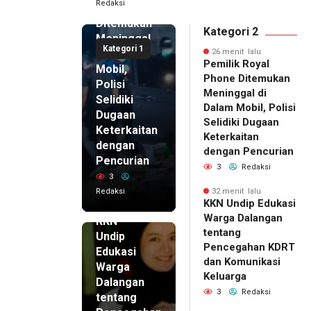
Redaksi
Phone
Ditemukan
Kategori 2
Meninggal
Kategori 1
di Dalam
26 menit lalu
Pemilik Royal
Mobil,
Phone Ditemukan
Polisi
Meninggal di
Selidiki
Dalam Mobil, Polisi
Dugaan
Selidiki Dugaan
Keterkaitan
Keterkaitan
dengan
dengan Pencurian
Pencurian
3
Redaksi
3
Redaksi
32 menit lalu
32 menit
KKN Undip Edukasi
lalu
Warga Dalangan
KKN
tentang
Undip
Pencegahan KDRT
Edukasi
dan Komunikasi
Warga
Keluarga
Dalangan
3
Redaksi
tentang