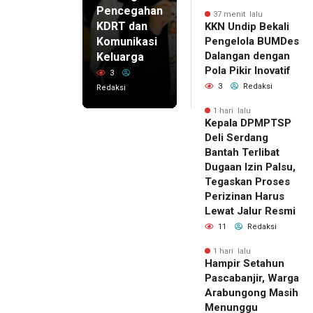
Pencegahan
37 menit lalu
KDRT dan
KKN Undip Bekali
Komunikasi
Pengelola BUMDes
Dalangan dengan
Keluarga
Pola Pikir Inovatif
3
3
Redaksi
Redaksi
1 hari lalu
Kepala DPMPTSP
Deli Serdang
Bantah Terlibat
Dugaan Izin Palsu,
Tegaskan Proses
Perizinan Harus
Lewat Jalur Resmi
11
Redaksi
1 hari lalu
Hampir Setahun
Pascabanjir, Warga
Arabungong Masih
Menunggu