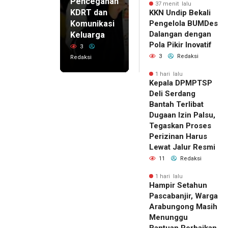
Pencegahan
37 menit lalu
KDRT dan
KKN Undip Bekali
Komunikasi
Pengelola BUMDes
Dalangan dengan
Keluarga
Pola Pikir Inovatif
3
3
Redaksi
Redaksi
1 hari lalu
Kepala DPMPTSP
Deli Serdang
Bantah Terlibat
Dugaan Izin Palsu,
Tegaskan Proses
Perizinan Harus
Lewat Jalur Resmi
11
Redaksi
1 hari lalu
Hampir Setahun
Pascabanjir, Warga
Arabungong Masih
Menunggu
Bantuan Perbaikan