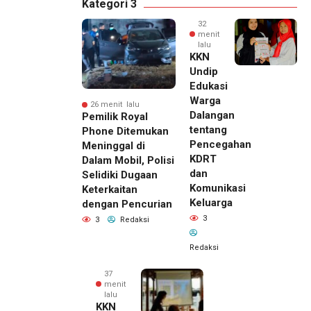
Kategori 3
32
menit
lalu
KKN
Undip
Edukasi
Warga
26 menit lalu
Dalangan
Pemilik Royal
tentang
Phone Ditemukan
Pencegahan
Meninggal di
KDRT
Dalam Mobil, Polisi
dan
Selidiki Dugaan
Komunikasi
Keterkaitan
Keluarga
dengan Pencurian
3
3
Redaksi
Redaksi
37
menit
lalu
KKN