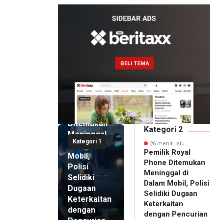
26 menit
lalu
Pemilik
Royal
Phone
Ditemukan
Kategori 2
Meninggal
Kategori 1
di Dalam
26 menit lalu
Pemilik Royal
Mobil,
Phone Ditemukan
Polisi
Meninggal di
Selidiki
Dalam Mobil, Polisi
Dugaan
Selidiki Dugaan
Keterkaitan
Keterkaitan
dengan
dengan Pencurian