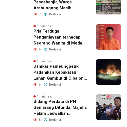
Pascabanjir, Warga
Arabungong Masih
Menunggu Bantuan
7
Redaksi
Perbaikan Rumah
1 hari lalu
Pria Terduga
Penganiayaan terhadap
Seorang Wanita di Medan
Ditangkap Polisi
6
Redaksi
1 hari lalu
Damkar Pameungpeuk
Padamkan Kebakaran
Lahan Gambut di Cibalong,
Permukiman Warga
6
Redaksi
Berhasil Diamankan
1 hari lalu
Sidang Perdata di PN
Semarang Ditunda, Majelis
Hakim Jadwalkan
Pemanggilan Ulang BPR
8
Redaksi
Artomoro