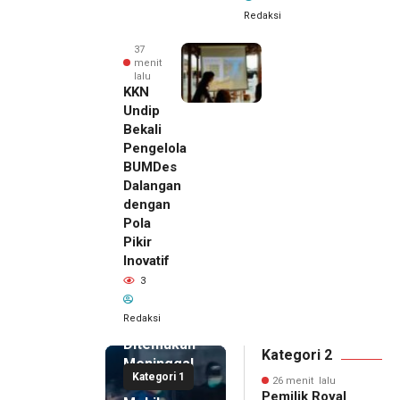
Redaksi
37
menit
lalu
KKN
Undip
Bekali
Pengelola
BUMDes
Dalangan
dengan
Pola
Pikir
26 menit
Inovatif
lalu
3
Pemilik
Royal
Redaksi
Phone
Ditemukan
Kategori 2
Meninggal
Kategori 1
di Dalam
26 menit lalu
Pemilik Royal