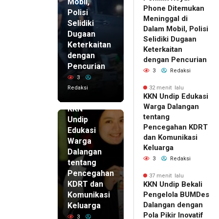
Mobil,
Phone Ditemukan
Polisi
Meninggal di
Selidiki
Dalam Mobil, Polisi
Dugaan
Selidiki Dugaan
Keterkaitan
Keterkaitan
dengan
dengan Pencurian
Pencurian
3
Redaksi
3
Redaksi
32 menit lalu
32 menit
KKN Undip Edukasi
lalu
Warga Dalangan
KKN
tentang
Undip
Pencegahan KDRT
Edukasi
dan Komunikasi
Warga
Keluarga
Dalangan
3
Redaksi
tentang
Pencegahan
37 menit lalu
KDRT dan
KKN Undip Bekali
Komunikasi
Pengelola BUMDes
Dalangan dengan
Keluarga
Pola Pikir Inovatif
3