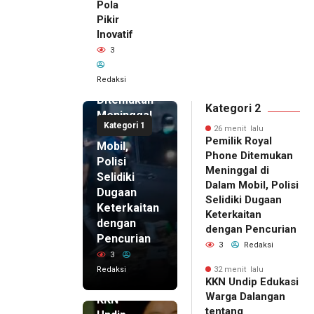
Pola
Pikir
26 menit
Inovatif
lalu
3
Pemilik
Royal
Redaksi
Phone
Ditemukan
Kategori 2
Meninggal
Kategori 1
di Dalam
26 menit lalu
Pemilik Royal
Mobil,
Phone Ditemukan
Polisi
Meninggal di
Selidiki
Dalam Mobil, Polisi
Dugaan
Selidiki Dugaan
Keterkaitan
Keterkaitan
dengan
dengan Pencurian
Pencurian
3
Redaksi
3
Redaksi
32 menit lalu
32 menit
KKN Undip Edukasi
lalu
Warga Dalangan
KKN
tentang