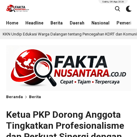
Sabtu, 08 Agu 2026
Home
Headline
Berita
Daerah
Nasional
Pemerint
langan tentang Pencegahan KDRT dan Komunikasi Keluarga
37 menit
Beranda
Berita
Ketua PKP Dorong Anggota
Tingkatkan Profesionalisme
dan Perkuat Sinergi dengan