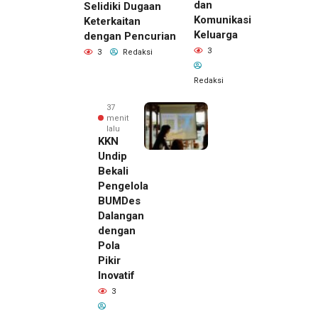
dan
Selidiki Dugaan
Komunikasi
Keterkaitan
Keluarga
dengan Pencurian
3
3
Redaksi
Redaksi
37
menit
lalu
KKN
Undip
Bekali
Pengelola
BUMDes
Dalangan
dengan
Pola
Pikir
26 menit
Inovatif
lalu
3
Pemilik
Royal