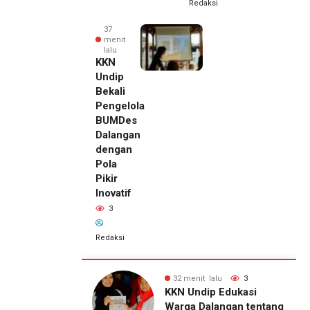
Redaksi
37
menit
lalu
KKN
Undip
Bekali
Pengelola
BUMDes
Dalangan
dengan
Pola
Pikir
Inovatif
3
Redaksi
26 menit
t lalu
3
37 menit lalu
3
lalu
ip Edukasi
KKN Undip Bekali
Pemilik
alangan tentang
Pengelola BUMDes