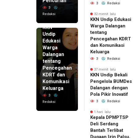
Pencurian
3
Redaksi
3
Redaksi
32 menit lalu
32 menit
KKN Undip Edukasi
lalu
Warga Dalangan
KKN
tentang
Undip
Pencegahan KDRT
Edukasi
dan Komunikasi
Warga
Keluarga
Dalangan
3
Redaksi
tentang
Pencegahan
37 menit lalu
KDRT dan
KKN Undip Bekali
Komunikasi
Pengelola BUMDes
Dalangan dengan
Keluarga
Pola Pikir Inovatif
3
3
Redaksi
Redaksi
1 hari lalu
Kepala DPMPTSP
Deli Serdang
Bantah Terlibat
Dugaan Izin Palsu,