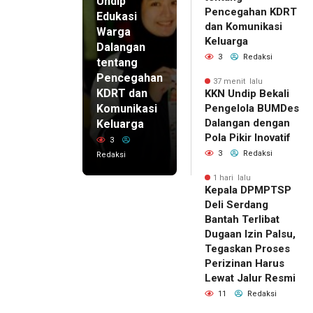
Undip
Pencegahan KDRT
Edukasi
dan Komunikasi
Warga
Keluarga
Dalangan
3
Redaksi
tentang
Pencegahan
37 menit lalu
KDRT dan
KKN Undip Bekali
Komunikasi
Pengelola BUMDes
Dalangan dengan
Keluarga
Pola Pikir Inovatif
3
3
Redaksi
Redaksi
1 hari lalu
Kepala DPMPTSP
Deli Serdang
Bantah Terlibat
Dugaan Izin Palsu,
Tegaskan Proses
Perizinan Harus
Lewat Jalur Resmi
11
Redaksi