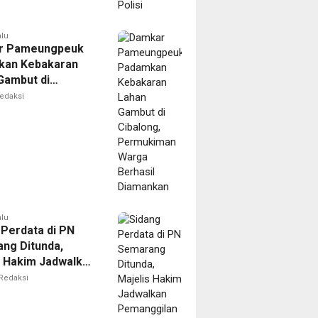
alu
r Pameungpeuk
kan Kebakaran
Gambut di
ng, Permukiman
edaksi
Berhasil
nkan
alu
 Perdata di PN
ng Ditunda,
s Hakim Jadwalkan
gilan Ulang BPR
Redaksi
oro