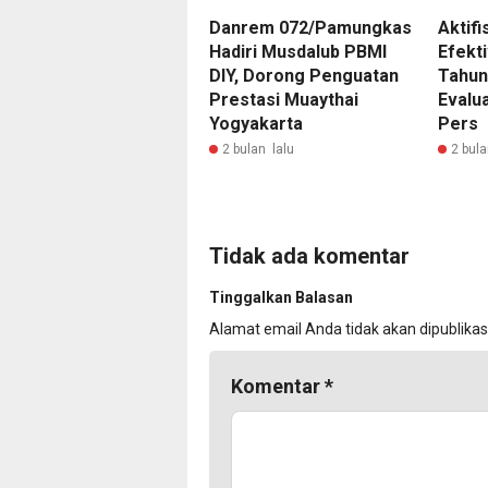
Danrem 072/Pamungkas
Aktifi
Hadiri Musdalub PBMI
Efekti
DIY, Dorong Penguatan
Tahun
Prestasi Muaythai
Evalu
Yogyakarta
Pers
2 bulan lalu
2 bula
Tidak ada komentar
Tinggalkan Balasan
Alamat email Anda tidak akan dipublikas
Komentar
*