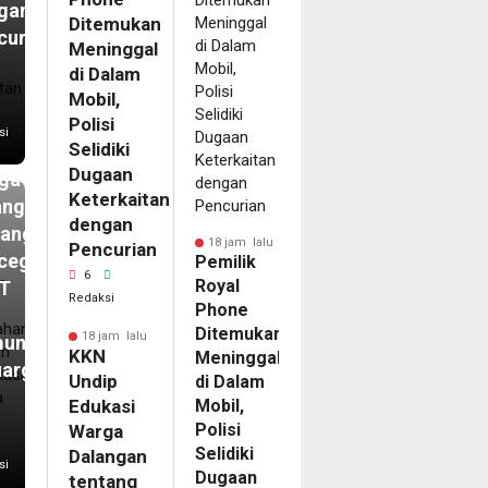
gan
Ditemukan
curian
Meninggal
m
di Dalam
N
Mobil,
ip
Polisi
si
Selidiki
kasi
Dugaan
ga
Keterkaitan
angan
dengan
tang
18 jam lalu
Pencurian
cegahan
Pemilik
6
Royal
T
Redaksi
Phone
Ditemukan
18 jam lalu
unikasi
KKN
Meninggal
uarga
Undip
di Dalam
Edukasi
Mobil,
Polisi
Warga
Selidiki
Dalangan
si
Dugaan
tentang