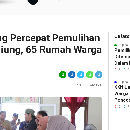
g Percepat Pemulihan
Lates
18 jam 
liung, 65 Rumah Warga
Pemili
Ditemu
Dalam M
Selidik
6
R
Keterk
Pencur
18 jam 
40
Redaksi
KKN Un
Warga 
Pence
Komuni
6
R