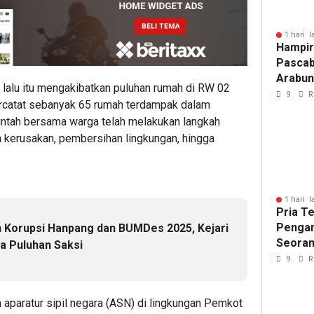
1 hari l
Hampir
Pascab
Arabun
t lalu itu mengakibatkan puluhan rumah di RW 02
Menun
9
R
rcatat sebanyak 65 rumah terdampak dalam
Perbai
rintah bersama warga telah melakukan langkah
an kerusakan, pembersihan lingkungan, hingga
1 hari l
Pria T
Pengan
 Korupsi Hanpang dan BUMDes 2025, Kejari
Seoran
a Puluhan Saksi
Medan 
9
R
aparatur sipil negara (ASN) di lingkungan Pemkot