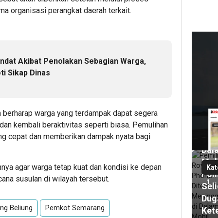
ama organisasi perangkat daerah terkait.
18
ja
endat Akibat Penolakan Sebagian Warga,
lalu
i Sikap Dinas
Pem
Roy
Pho
Dit
h berharap warga yang terdampak dapat segera
Men
an kembali beraktivitas seperti biasa. Pemulihan
ng cepat dan memberikan dampak nyata bagi
di
Dal
Mob
nya agar warga tetap kuat dan kondisi ke depan
Kat
Poli
na susulan di wilayah tersebut.
1
Seli
Dug
ng Beliung
Pemkot Semarang
Ket