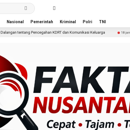
Nasional
Pemerintah
Kriminal
Polri
TNI
ncegahan KDRT dan Komunikasi Keluarga
KKN Undip Beka
18 jam lalu