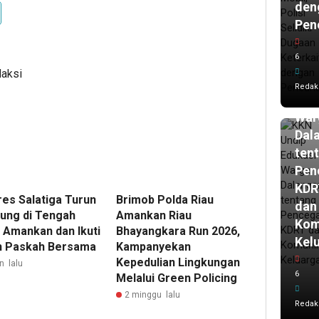
den
Pen
18
ja
lalu
6
KK
daksi
Und
Redak
Edu
War
Dal
ten
Pen
KDR
res Salatiga Turun
Brimob Polda Riau
dan
ung di Tengah
Amankan Riau
Kom
, Amankan dan Ikuti
Bhayangkara Run 2026,
Kel
h Paskah Bersama
Kampanyekan
Kepedulian Lingkungan
n lalu
6
Melalui Green Policing
2 minggu lalu
Redak