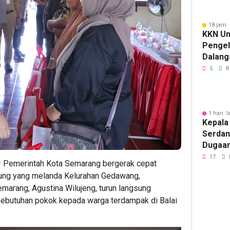
18 jam 
KKN Un
Penge
Dalang
Pikir I
5
R
1 hari l
Kepala
Serdan
Dugaan 
Tegask
17
– Pemerintah Kota Semarang bergerak cepat
Perizi
iung yang melanda Kelurahan Gedawang,
Jalur 
marang, Agustina Wilujeng, turun langsung
ebutuhan pokok kepada warga terdampak di Balai