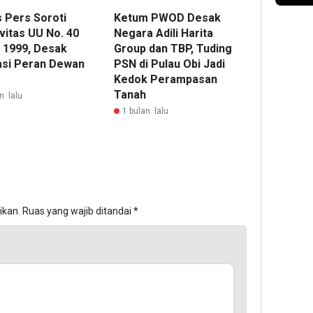
s Pers Soroti
Ketum PWOD Desak
vitas UU No. 40
Negara Adili Harita
 1999, Desak
Group dan TBP, Tuding
asi Peran Dewan
PSN di Pulau Obi Jadi
Kedok Perampasan
Tanah
n lalu
1 bulan lalu
ikan.
Ruas yang wajib ditandai
*