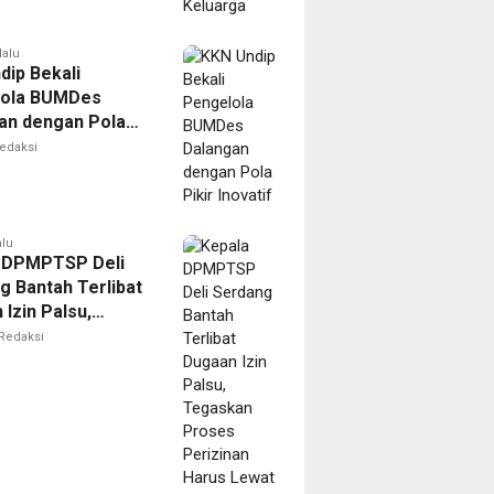
lalu
dip Bekali
lola BUMDes
an dengan Pola
novatif
edaksi
alu
 DPMPTSP Deli
g Bantah Terlibat
Izin Palsu,
an Proses
Redaksi
nan Harus Lewat
Resmi