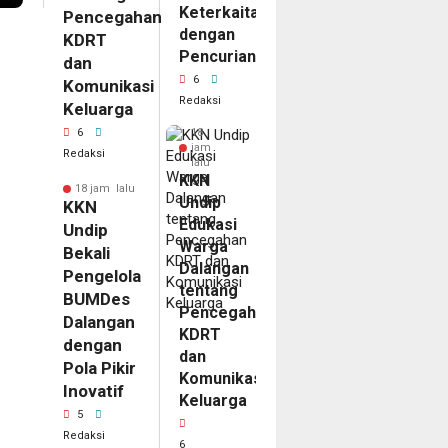
Keterkaitan
Pencegahan
dengan
KDRT
Pencurian
dan
6
Komunikasi
Redaksi
Keluarga
6
18
jam
Redaksi
lalu
KKN
18 jam lalu
Undip
KKN
Edukasi
Undip
Warga
Bekali
Dalangan
Pengelola
tentang
BUMDes
Pencegahan
Dalangan
KDRT
dengan
dan
Pola Pikir
Komunikasi
Inovatif
Keluarga
5
Redaksi
6