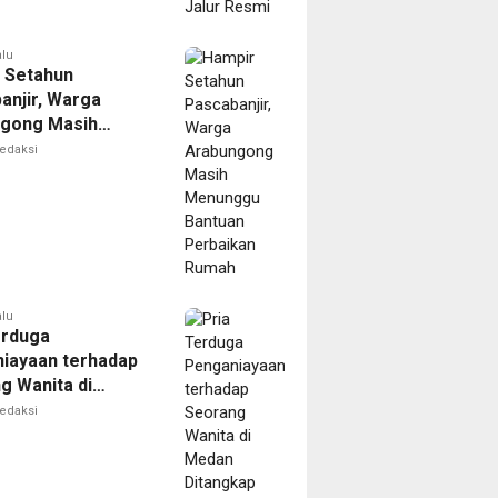
alu
 Setahun
anjir, Warga
gong Masih
ggu Bantuan
edaksi
kan Rumah
alu
erduga
iayaan terhadap
g Wanita di
Ditangkap Polisi
edaksi