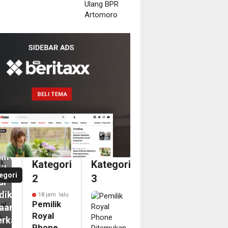
m
ilik
al
ne
emukan
inggal
am
Kategori
Kategori
il,
egori
2
3
si
diki
18 jam lalu
Pemilik
aan
Royal
erkaitan
Phone