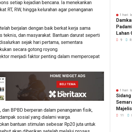
ons setiap kejadian bencana. Ia menekankan
gkat RT, RW, hingga kelurahan agar penanganan
1 hari l
Damka
Padam
elah berjalan dengan baik berkat kerja sama
Lahan 
 teknis, dan masyarakat. Bantuan darurat seperti
Cibalo
9
R
 disalurkan sejak hari pertama, sementara
Warga 
kukan secara gotong royong.
Diama
sektor menjadi faktor penting dalam mempercepat
1 hari l
Sidang
Semara
Majeli
, dan BPBD berperan dalam penanganan fisik,
Pemang
11
dampak sosial yang dialami warga.
Artom
pkan bantuan stimulan sebesar Rp20 juta untuk
sebut akan diberikan setelah melalui proses