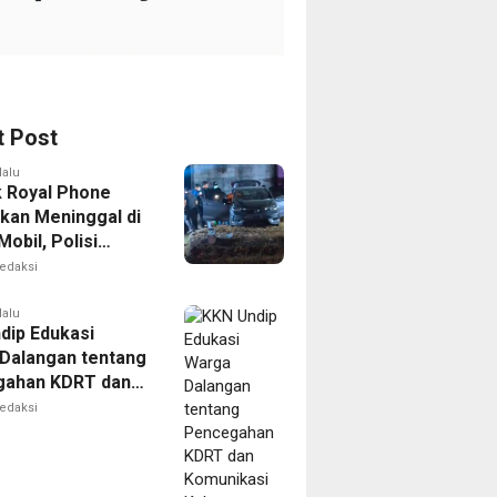
t Post
lalu
k Royal Phone
kan Meninggal di
obil, Polisi
i Dugaan
edaksi
aitan dengan
ian
lalu
dip Edukasi
Dalangan tentang
gahan KDRT dan
kasi Keluarga
edaksi