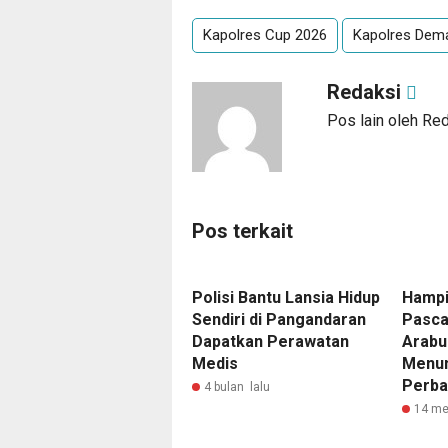
Kapolres Cup 2026
Kapolres Dem
Redaksi
Pos lain oleh Re
Pos terkait
Polisi Bantu Lansia Hidup
Hampi
Sendiri di Pangandaran
Pasca
Dapatkan Perawatan
Arabu
Medis
Menun
Perba
4 bulan lalu
14 me