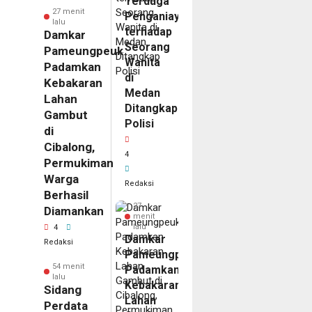
Terduga
27 menit
Penganiayaan
lalu
terhadap
Damkar
Seorang
Pameungpeuk
Wanita
Padamkan
di
Kebakaran
Medan
Lahan
Ditangkap
Gambut
Polisi
di
Cibalong,
4
Permukiman
Warga
Redaksi
Berhasil
27
Diamankan
menit
lalu
4
Damkar
Redaksi
Pameungpeuk
54 menit
Padamkan
lalu
Kebakaran
Sidang
Lahan
Perdata