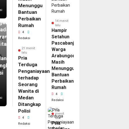
Menunggu
si
Bantuan
duga
Perbaikan
14 menit
ganiayaan
Rumah
lalu
hadap
Hampir
4
rang
Setahun
Redaksi
Pascabanjir,
ita
21 menit
Warga
lalu
Arabungong
Pria
dan
Masih
Terduga
angkap
Menunggu
Penganiayaan
si
Bantuan
terhadap
Perbaikan
Seorang
Rumah
Wanita di
4
Medan
si
Redaksi
Ditangkap
21
Polisi
menit
4
lalu
Pria
Redaksi