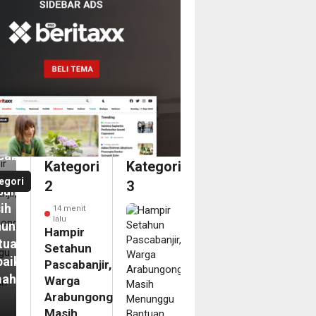
it
pir
ahun
abanjir,
Kategori
Kategori
ga
egori
2
3
bungong
ih
14 menit
lalu
unggu
Hampir
tuan
Setahun
baikan
Pascabanjir,
mah
Warga
Arabungong
it
Masih