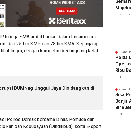
Semara
Majeli
Pemang
5
R
Artom
MP hingga SMA ambil bagian dalam turnamen ini.
diri dari 25 tim SMP dan 78 tim SMA. Sepanjang
lihat tinggi, dengan kompetisi berlangsung ketat
1 jam l
Polda D
Operas
Ribu Bo
Berhas
4
R
rupsi BUMNag Unggul Jaya Disidangkan di
4 jam l
Sisa P
Banjir
Bireue
Tersen
30
orasi Polres Demak bersama Dinas Pemuda dan
Pasca
didikan dan Kebudayaan (Dindikbud), serta E-sport