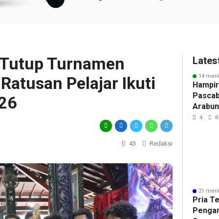
 Tutup Turnamen
Lates
14 meni
Ratusan Pelajar Ikuti
Hampir
Pascab
026
Arabun
Menun
4
R
Perbai
43
Redaksi
21 meni
Pria T
Pengan