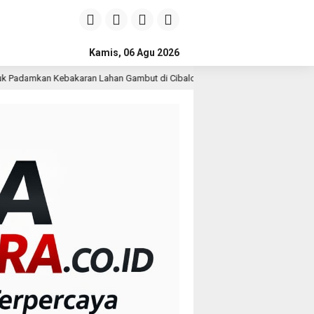
Kamis, 06 Agu 2026
han Gambut di Cibalong, Permukiman Warga Berhasil Diamankan
5