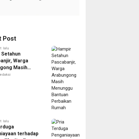
t Post
t lalu
 Setahun
anjir, Warga
gong Masih
ggu Bantuan
edaksi
kan Rumah
t lalu
erduga
iayaan terhadap