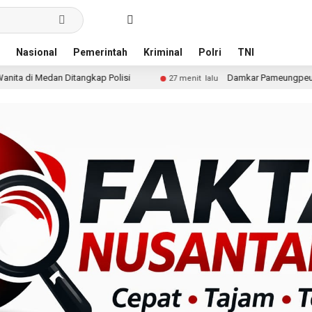
Nasional
Pemerintah
Kriminal
Polri
TNI
 Polisi
Damkar Pameungpeuk Padamkan Kebakaran La
27 menit lalu