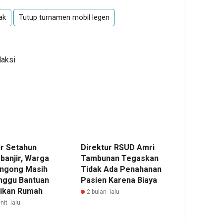
ak
Tutup turnamen mobil legen
daksi
r Setahun
Direktur RSUD Amri
banjir, Warga
Tambunan Tegaskan
ngong Masih
Tidak Ada Penahanan
ggu Bantuan
Pasien Karena Biaya
ikan Rumah
2 bulan lalu
nit lalu