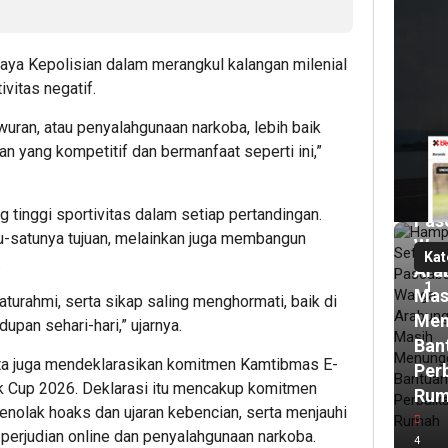
upaya Kepolisian dalam merangkul kalangan milenial
ivitas negatif.
14
tawuran, atau penyalahgunaan narkoba, lebih baik
men
n yang kompetitif dan bermanfaat seperti ini,”
lalu
Ham
Set
 tinggi sportivitas dalam setiap pertandingan.
Pasc
u-satunya tujuan, melainkan juga membangun
War
Kat
.
Ara
1
Mas
aturahmi, serta sikap saling menghormati, baik di
Men
pan sehari-hari,” ujarnya.
Ban
rta juga mendeklarasikan komitmen Kamtibmas E-
Per
 Cup 2026. Deklarasi itu mencakup komitmen
Ru
nolak hoaks dan ujaran kebencian, serta menjauhi
21
 perjudian online dan penyalahgunaan narkoba.
4
men