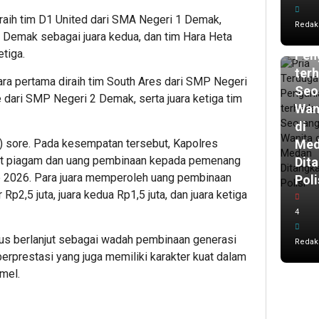
lalu
Pria
iraih tim D1 United dari SMA Negeri 1 Demak,
Redak
Ter
Demak sebagai juara kedua, dan tim Hara Heta
etiga.
Pen
ter
ara pertama diraih tim South Ares dari SMP Negeri
Seo
 dari SMP Negeri 2 Demak, serta juara ketiga tim
Wan
di
Me
4) sore. Pada kesempatan tersebut, Kapolres
kat piagam dan uang pembinaan kepada pemenang
Dit
2026. Para juara memperoleh uang pembinaan
Poli
Rp2,5 juta, juara kedua Rp1,5 juta, dan juara ketiga
4
erus berlanjut sebagai wadah pembinaan generasi
Redak
 berprestasi yang juga memiliki karakter kuat dalam
mel.