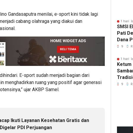
o Gandasaputra menilai, e-sport kini tidak lagi
menjadi cabang olahraga yang diakui dan
1 hari l
SMSI E
asional.
Pati D
Dana Pu
Hanya 
9
R
Pers B
1 hari l
Ketum 
Samban
ihindari. E-sport sudah menjadi bagian dari
Tradisi
gin menghadirkan ruang yang positif agar generasi
Akhiri
9
R
otensinya,” ujar AKBP Samel.
Gala P
ISTIM
acap Ikuti Layanan Kesehatan Gratis dan
Digelar PDI Perjuangan