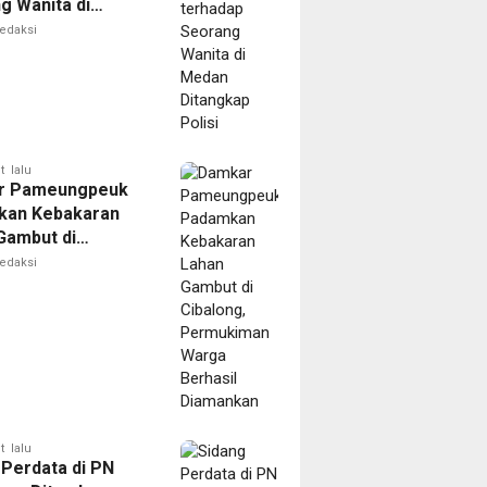
g Wanita di
Ditangkap Polisi
edaksi
t lalu
r Pameungpeuk
kan Kebakaran
Gambut di
ng, Permukiman
edaksi
Berhasil
nkan
t lalu
 Perdata di PN