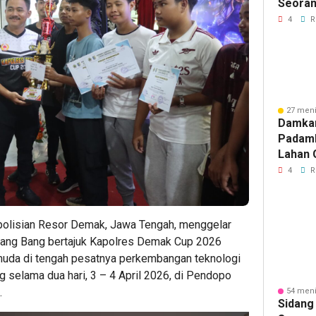
Seoran
Medan 
4
R
27 meni
Damka
Padam
Lahan 
Cibalo
4
R
Warga 
Diama
polisian Resor Demak, Jawa Tengah, menggelar
Bang Bang bertajuk Kapolres Demak Cup 2026
muda di tengah pesatnya perkembangan teknologi
ng selama dua hari, 3 – 4 April 2026, di Pendopo
.
54 meni
Sidang