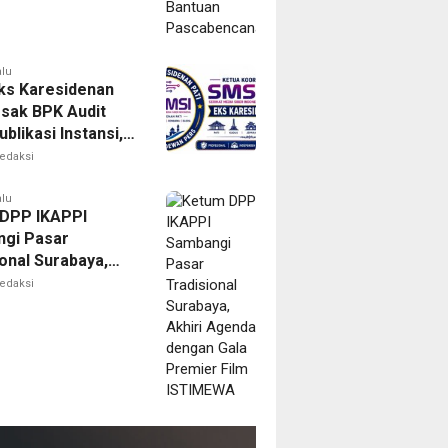
alu
ks Karesidenan
esak BPK Audit
blikasi Instansi,
untuk Perusahaan
edaksi
erlegalitas
alu
DPP IKAPPI
gi Pasar
onal Surabaya,
 Agenda dengan
edaksi
remier Film
EWA