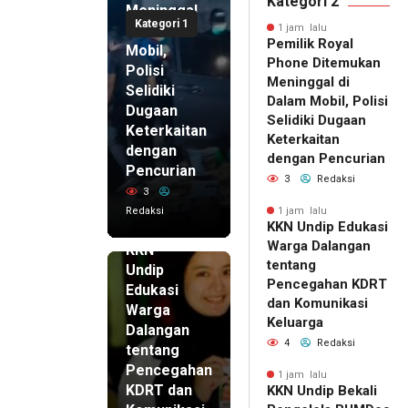
Perizinan Harus Lewat
Kategori 2
Meninggal
Jalur Resmi
Kategori 1
di Dalam
1 jam lalu
Pemilik Royal
Mobil,
Phone Ditemukan
Polisi
Meninggal di
Selidiki
Dalam Mobil, Polisi
Dugaan
Selidiki Dugaan
Keterkaitan
Keterkaitan
dengan
dengan Pencurian
Pencurian
3
Redaksi
3
Redaksi
1 jam lalu
KKN Undip Edukasi
1 jam lalu
Warga Dalangan
KKN
tentang
Undip
Pencegahan KDRT
Edukasi
dan Komunikasi
Warga
Keluarga
Dalangan
4
Redaksi
tentang
Pencegahan
1 jam lalu
KDRT dan
KKN Undip Bekali