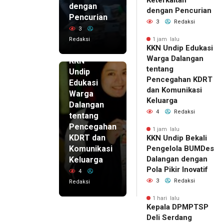
dengan
dengan Pencurian
Pencurian
3
Redaksi
3
Redaksi
1 jam lalu
KKN Undip Edukasi
1 jam lalu
Warga Dalangan
KKN
tentang
Undip
Pencegahan KDRT
Edukasi
dan Komunikasi
Warga
Keluarga
Dalangan
4
Redaksi
tentang
Pencegahan
1 jam lalu
KDRT dan
KKN Undip Bekali
Komunikasi
Pengelola BUMDes
Dalangan dengan
Keluarga
Pola Pikir Inovatif
4
3
Redaksi
Redaksi
1 hari lalu
Kepala DPMPTSP
Deli Serdang