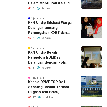
Dalam Mobil, Polisi Selidiki
Dugaan Keterkaitan
3
Redaksi
dengan Pencurian
1 jam lalu
KKN Undip Edukasi Warga
Dalangan tentang
Pencegahan KDRT dan
Komunikasi Keluarga
4
Redaksi
1 jam lalu
KKN Undip Bekali
Pengelola BUMDes
Dalangan dengan Pola
Pikir Inovatif
3
Redaksi
1 hari lalu
Kepala DPMPTSP Deli
Serdang Bantah Terlibat
Dugaan Izin Palsu,
Tegaskan Proses
12
Redaksi
Perizinan Harus Lewat
Jalur Resmi