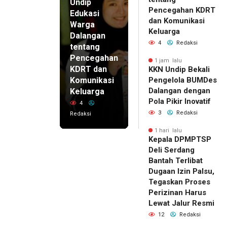
Undip
Pencegahan KDRT
Edukasi
dan Komunikasi
Warga
Keluarga
Dalangan
4
Redaksi
tentang
Pencegahan
1 jam lalu
KDRT dan
KKN Undip Bekali
Komunikasi
Pengelola BUMDes
Dalangan dengan
Keluarga
Pola Pikir Inovatif
4
3
Redaksi
Redaksi
1 hari lalu
Kepala DPMPTSP
Deli Serdang
Bantah Terlibat
Dugaan Izin Palsu,
Tegaskan Proses
Perizinan Harus
Lewat Jalur Resmi
12
Redaksi