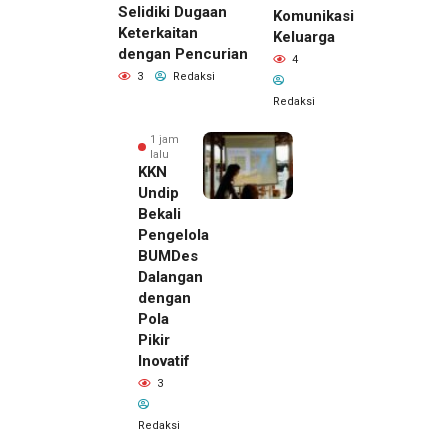
Selidiki Dugaan
Komunikasi
Keterkaitan
Keluarga
dengan Pencurian
4
3
Redaksi
Redaksi
1 jam
lalu
KKN
Undip
Bekali
Pengelola
BUMDes
Dalangan
dengan
Pola
Pikir
Inovatif
1 jam lalu
3
Pemilik
Royal
Redaksi
Phone