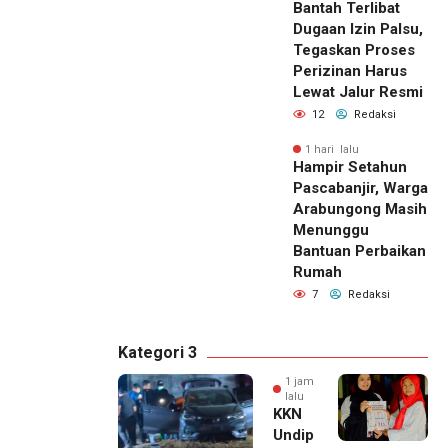
Bantah Terlibat
Dugaan Izin Palsu,
Tegaskan Proses
Perizinan Harus
Lewat Jalur Resmi
12
Redaksi
1 hari lalu
Hampir Setahun
Pascabanjir, Warga
Arabungong Masih
Menunggu
Bantuan Perbaikan
Rumah
7
Redaksi
Kategori 3
1 jam
lalu
KKN
Undip