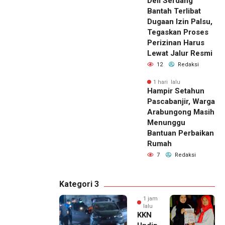
Deli Serdang
Bantah Terlibat
Dugaan Izin Palsu,
Tegaskan Proses
Perizinan Harus
Lewat Jalur Resmi
12
Redaksi
1 hari lalu
Hampir Setahun
Pascabanjir, Warga
Arabungong Masih
Menunggu
Bantuan Perbaikan
Rumah
7
Redaksi
Kategori 3
1 jam
lalu
KKN