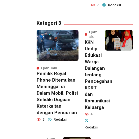
7
Redaksi
Kategori 3
1 jam
lalu
KKN
Undip
Edukasi
Warga
Dalangan
1 jam lalu
Pemilik Royal
tentang
Phone Ditemukan
Pencegahan
Meninggal di
KDRT
Dalam Mobil, Polisi
dan
Selidiki Dugaan
Komunikasi
Keterkaitan
Keluarga
dengan Pencurian
4
3
Redaksi
Redaksi