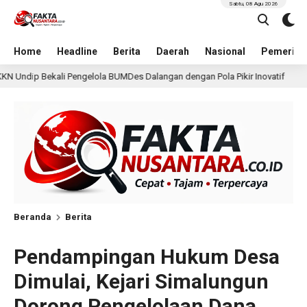
Sabtu, 08 Agu 2026
Home
Headline
Berita
Daerah
Nasional
Pemerint
Des Dalangan dengan Pola Pikir Inovatif
Kepala DPMPTSP 
1 hari lalu
Beranda
Berita
Pendampingan Hukum Desa
Dimulai, Kejari Simalungun
Dorong Pengelolaan Dana