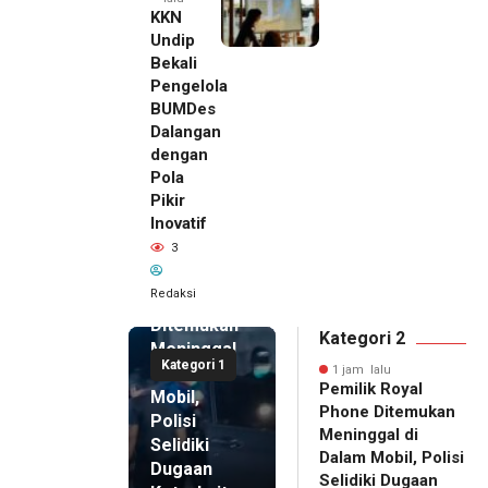
KKN
Undip
Bekali
Pengelola
BUMDes
Dalangan
dengan
Pola
Pikir
Inovatif
1 jam lalu
3
Pemilik
Royal
Redaksi
Phone
Ditemukan
Kategori 2
Meninggal
Kategori 1
di Dalam
1 jam lalu
Pemilik Royal
Mobil,
Phone Ditemukan
Polisi
Meninggal di
Selidiki
Dalam Mobil, Polisi
Dugaan
Selidiki Dugaan