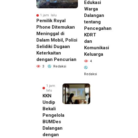
Edukasi
Warga
Dalangan
1 jam lalu
Pemilik Royal
tentang
Phone Ditemukan
Pencegahan
Meninggal di
KDRT
Dalam Mobil, Polisi
dan
Selidiki Dugaan
Komunikasi
Keterkaitan
Keluarga
dengan Pencurian
4
3
Redaksi
Redaksi
1 jam
lalu
KKN
Undip
Bekali
Pengelola
BUMDes
Dalangan
dengan