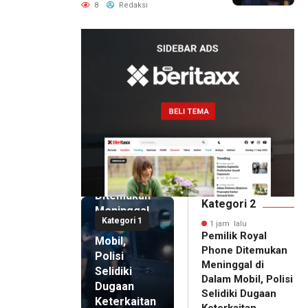
Pemanggilan Ulang BPR
8
Redaksi
Artomoro
1 jam lalu
Pemilik
Royal
Phone
Ditemukan
Kategori 2
Meninggal
Kategori 1
di Dalam
1 jam lalu
Pemilik Royal
Mobil,
Phone Ditemukan
Polisi
Meninggal di
Selidiki
Dalam Mobil, Polisi
Dugaan
Selidiki Dugaan
Keterkaitan
Keterkaitan