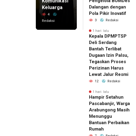
Komunikasi
Pengelola BUMDes
Dalangan dengan
Keluarga
Pola Pikir Inovatif
4
3
Redaksi
Redaksi
1 hari lalu
Kepala DPMPTSP
Deli Serdang
Bantah Terlibat
Dugaan Izin Palsu,
Tegaskan Proses
Perizinan Harus
Lewat Jalur Resmi
12
Redaksi
1 hari lalu
Hampir Setahun
Pascabanjir, Warga
Arabungong Masih
Menunggu
Bantuan Perbaikan
Rumah
7
Redaksi