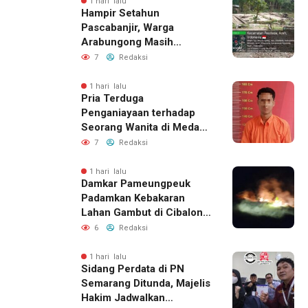
1 hari lalu
Hampir Setahun
Pascabanjir, Warga
Arabungong Masih
Menunggu Bantuan
7
Redaksi
Perbaikan Rumah
1 hari lalu
Pria Terduga
Penganiayaan terhadap
Seorang Wanita di Medan
Ditangkap Polisi
7
Redaksi
1 hari lalu
Damkar Pameungpeuk
Padamkan Kebakaran
Lahan Gambut di Cibalong,
Permukiman Warga
6
Redaksi
Berhasil Diamankan
1 hari lalu
Sidang Perdata di PN
Semarang Ditunda, Majelis
Hakim Jadwalkan