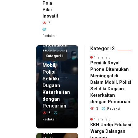
Pola
Pikir
Inovatif
1 jam lalu
3
Pemilik
Royal
Redaksi
Phone
Ditemukan
Kategori 2
Meninggal
Kategori 1
di Dalam
1 jam lalu
Pemilik Royal
Mobil,
Phone Ditemukan
Polisi
Meninggal di
Selidiki
Dalam Mobil, Polisi
Dugaan
Selidiki Dugaan
Keterkaitan
Keterkaitan
dengan
dengan Pencurian
Pencurian
3
Redaksi
3
Redaksi
1 jam lalu
KKN Undip Edukasi
1 jam lalu
Warga Dalangan
KKN
tentang