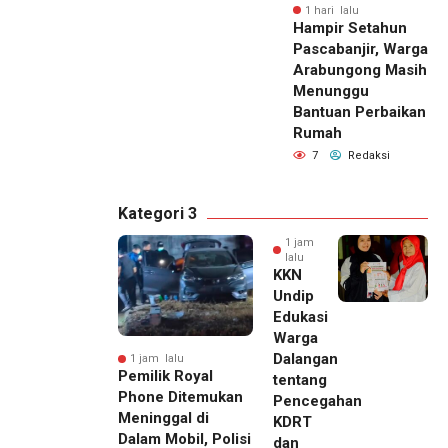
1 hari lalu
Hampir Setahun
Pascabanjir, Warga
Arabungong Masih
Menunggu
Bantuan Perbaikan
Rumah
7
Redaksi
Kategori 3
1 jam
lalu
KKN
Undip
Edukasi
Warga
Dalangan
1 jam lalu
Pemilik Royal
tentang
Phone Ditemukan
Pencegahan
Meninggal di
KDRT
Dalam Mobil, Polisi
dan