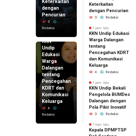
Keterkaitan
Keterkaitan
dengan
dengan Pencurian
Pencurian
3
Redaksi
3
Redaksi
1 jam lalu
KKN Undip Edukasi
1 jam lalu
Warga Dalangan
KKN
tentang
Undip
Pencegahan KDRT
Edukasi
dan Komunikasi
Warga
Keluarga
Dalangan
4
Redaksi
tentang
Pencegahan
1 jam lalu
KDRT dan
KKN Undip Bekali
Komunikasi
Pengelola BUMDes
Dalangan dengan
Keluarga
Pola Pikir Inovatif
4
3
Redaksi
Redaksi
1 hari lalu
Kepala DPMPTSP