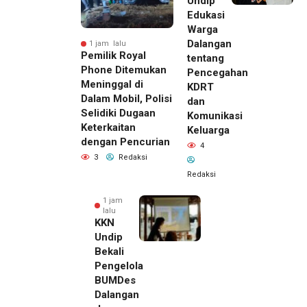
Undip
Edukasi
Warga
Dalangan
1 jam lalu
Pemilik Royal
tentang
Phone Ditemukan
Pencegahan
Meninggal di
KDRT
Dalam Mobil, Polisi
dan
Selidiki Dugaan
Komunikasi
Keterkaitan
Keluarga
dengan Pencurian
4
3
Redaksi
Redaksi
1 jam
lalu
KKN
Undip
Bekali
Pengelola
BUMDes
Dalangan