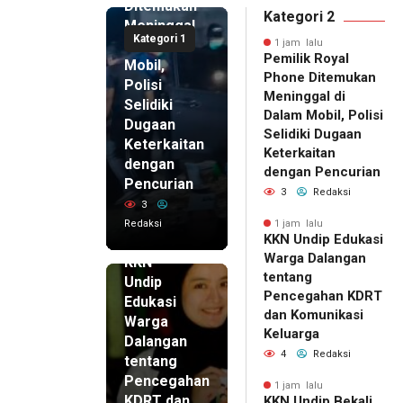
Ditemukan
Kategori 2
Meninggal
Kategori 1
di Dalam
1 jam lalu
Pemilik Royal
Mobil,
Phone Ditemukan
Polisi
Meninggal di
Selidiki
Dalam Mobil, Polisi
Dugaan
Selidiki Dugaan
Keterkaitan
Keterkaitan
dengan
dengan Pencurian
Pencurian
3
Redaksi
3
Redaksi
1 jam lalu
KKN Undip Edukasi
1 jam lalu
Warga Dalangan
KKN
tentang
Undip
Pencegahan KDRT
Edukasi
dan Komunikasi
Warga
Keluarga
Dalangan
4
Redaksi
tentang
Pencegahan
1 jam lalu
KDRT dan
KKN Undip Bekali