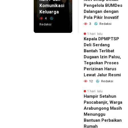
Komunikasi
Pengelola BUMDes
Dalangan dengan
Keluarga
Pola Pikir Inovatif
4
3
Redaksi
Redaksi
1 hari lalu
Kepala DPMPTSP
Deli Serdang
Bantah Terlibat
Dugaan Izin Palsu,
Tegaskan Proses
Perizinan Harus
Lewat Jalur Resmi
12
Redaksi
1 hari lalu
Hampir Setahun
Pascabanjir, Warga
Arabungong Masih
Menunggu
Bantuan Perbaikan
Rumah