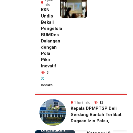
1 jam
lalu
KKN
Undip
Bekali
Pengelola
BUMDes
Dalangan
dengan
Pola
Pikir
Inovatif
3
Redaksi
lu
3
1 hari lalu
12
1 jam lalu
ip Bekali
Kepala DPMPTSP Deli
Pemilik
ola BUMDes
Serdang Bantah Terlibat
Royal
n dengan Pola
Dugaan Izin Palsu,
Phone
vatif
Tegaskan Proses
Ditemukan