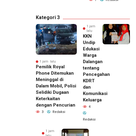
Kategori 3
1 jam
lalu
KKN
Undip
Edukasi
Warga
Dalangan
1 jam lalu
Pemilik Royal
tentang
Phone Ditemukan
Pencegahan
Meninggal di
KDRT
Dalam Mobil, Polisi
dan
Selidiki Dugaan
Komunikasi
Keterkaitan
Keluarga
dengan Pencurian
4
3
Redaksi
Redaksi
1 jam
lalu