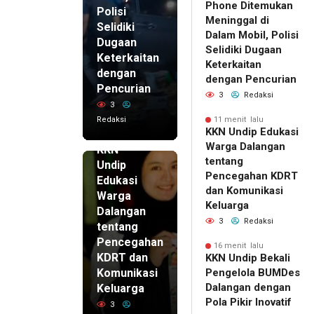
Phone Ditemukan
Polisi
Meninggal di
Selidiki
Dalam Mobil, Polisi
Dugaan
Selidiki Dugaan
Keterkaitan
Keterkaitan
dengan
dengan Pencurian
Pencurian
3
Redaksi
3
Redaksi
11 menit lalu
11 menit
KKN Undip Edukasi
lalu
Warga Dalangan
KKN
tentang
Undip
Pencegahan KDRT
Edukasi
dan Komunikasi
Warga
Keluarga
Dalangan
3
Redaksi
tentang
Pencegahan
16 menit lalu
KDRT dan
KKN Undip Bekali
Komunikasi
Pengelola BUMDes
Dalangan dengan
Keluarga
Pola Pikir Inovatif
3