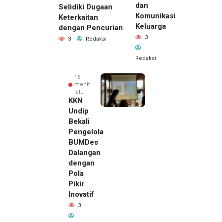
dan
Selidiki Dugaan
Komunikasi
Keterkaitan
Keluarga
dengan Pencurian
3
3
Redaksi
Redaksi
16
menit
lalu
KKN
Undip
Bekali
Pengelola
BUMDes
Dalangan
dengan
Pola
Pikir
5 menit
Inovatif
lalu
3
Pemilik
Royal