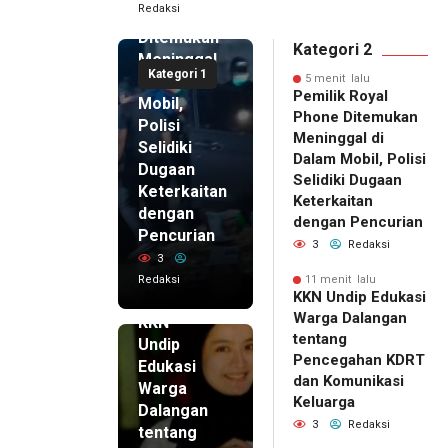
Redaksi
Phone
Ditemukan
Kategori 2
Meninggal
Kategori 1
di Dalam
5 menit lalu
Pemilik Royal
Mobil,
Phone Ditemukan
Polisi
Meninggal di
Selidiki
Dalam Mobil, Polisi
Dugaan
Selidiki Dugaan
Keterkaitan
Keterkaitan
dengan
dengan Pencurian
Pencurian
3
Redaksi
3
Redaksi
11 menit lalu
11 menit
KKN Undip Edukasi
lalu
Warga Dalangan
KKN
tentang
Undip
Pencegahan KDRT
Edukasi
dan Komunikasi
Warga
Keluarga
Dalangan
3
Redaksi
tentang