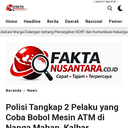
Jumat, 07 Agu 2026
Home
Headline
Berita
Daerah
Nasional
Pemerint
 Pencegahan KDRT dan Komunikasi Keluarga
KKN Undi
16 menit lalu
Beranda
News
Polisi Tangkap 2 Pelaku yang
Coba Bobol Mesin ATM di
Nanga Mahap, Kalbar