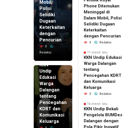
Pemilik Royal
Mobil,
Phone Ditemukan
Polisi
Meninggal di
Selidiki
Dalam Mobil, Polisi
Dugaan
Selidiki Dugaan
Keterkaitan
Keterkaitan
dengan
dengan Pencurian
Pencurian
3
Redaksi
3
Redaksi
11 menit lalu
11 menit
KKN Undip Edukasi
lalu
Warga Dalangan
KKN
tentang
Undip
Pencegahan KDRT
Edukasi
dan Komunikasi
Warga
Keluarga
Dalangan
3
Redaksi
tentang
Pencegahan
16 menit lalu
KDRT dan
KKN Undip Bekali
Komunikasi
Pengelola BUMDes
Dalangan dengan
Keluarga
Pola Pikir Inovatif
3