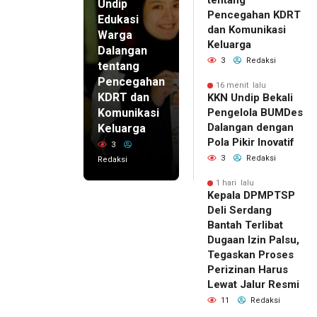
tentang
Undip
Pencegahan KDRT
Edukasi
dan Komunikasi
Warga
Keluarga
Dalangan
3
Redaksi
tentang
Pencegahan
16 menit lalu
KDRT dan
KKN Undip Bekali
Komunikasi
Pengelola BUMDes
Dalangan dengan
Keluarga
Pola Pikir Inovatif
3
3
Redaksi
Redaksi
1 hari lalu
Kepala DPMPTSP
Deli Serdang
Bantah Terlibat
Dugaan Izin Palsu,
Tegaskan Proses
Perizinan Harus
Lewat Jalur Resmi
11
Redaksi