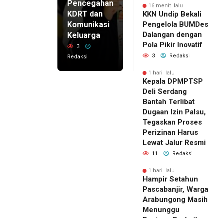
Pencegahan
16 menit lalu
KDRT dan
KKN Undip Bekali
Komunikasi
Pengelola BUMDes
Dalangan dengan
Keluarga
Pola Pikir Inovatif
3
3
Redaksi
Redaksi
1 hari lalu
Kepala DPMPTSP
Deli Serdang
Bantah Terlibat
Dugaan Izin Palsu,
Tegaskan Proses
Perizinan Harus
Lewat Jalur Resmi
11
Redaksi
1 hari lalu
Hampir Setahun
Pascabanjir, Warga
Arabungong Masih
Menunggu