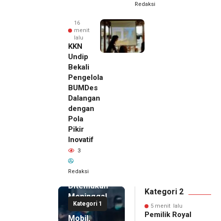
Redaksi
16
menit
lalu
KKN
Undip
Bekali
Pengelola
BUMDes
Dalangan
dengan
Pola
Pikir
5 menit
Inovatif
lalu
3
Pemilik
Royal
Redaksi
Phone
Ditemukan
Kategori 2
Meninggal
Kategori 1
di Dalam
5 menit lalu
Pemilik Royal
Mobil,