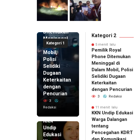
5 menit
lalu
Pemilik
Royal
Phone
Ditemukan
Kategori 2
Meninggal
Kategori 1
di Dalam
5 menit lalu
Pemilik Royal
Mobil,
Phone Ditemukan
Polisi
Meninggal di
Selidiki
Dalam Mobil, Polisi
Dugaan
Selidiki Dugaan
Keterkaitan
Keterkaitan
dengan
dengan Pencurian
Pencurian
3
Redaksi
3
Redaksi
11 menit lalu
11 menit
KKN Undip Edukasi
lalu
Warga Dalangan
KKN
tentang
Undip
Pencegahan KDRT
Edukasi
dan Komunikasi