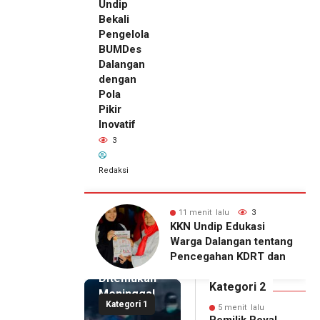
Undip
Bekali
Pengelola
BUMDes
Dalangan
dengan
Pola
Pikir
Inovatif
3
Redaksi
5 menit
 lalu
3
16 menit lalu
3
lalu
ip Edukasi
KKN Undip Bekali
Pemilik
alangan tentang
Pengelola BUMDes
Royal
ahan KDRT dan
Dalangan dengan Pola
Phone
asi Keluarga
Pikir Inovatif
Ditemukan
Kategori 2
Meninggal
Kategori 1
di Dalam
5 menit lalu