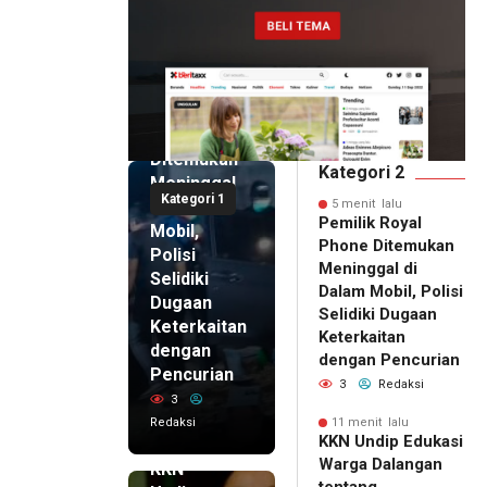
5 menit
lalu
Pemilik
Royal
Phone
Ditemukan
Kategori 2
Meninggal
Kategori 1
di Dalam
5 menit lalu
Pemilik Royal
Mobil,
Phone Ditemukan
Polisi
Meninggal di
Selidiki
Dalam Mobil, Polisi
Dugaan
Selidiki Dugaan
Keterkaitan
Keterkaitan
dengan
dengan Pencurian
Pencurian
3
Redaksi
3
Redaksi
11 menit lalu
11 menit
KKN Undip Edukasi
lalu
Warga Dalangan
KKN