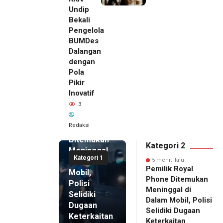
Undip
Bekali
Pengelola
BUMDes
Dalangan
dengan
Pola
Pikir
5 menit
Inovatif
lalu
3
Pemilik
Royal
Redaksi
Phone
Ditemukan
Kategori 2
Meninggal
Kategori 1
di Dalam
5 menit lalu
Pemilik Royal
Mobil,
Phone Ditemukan
Polisi
Meninggal di
Selidiki
Dalam Mobil, Polisi
Dugaan
Selidiki Dugaan
Keterkaitan
Keterkaitan