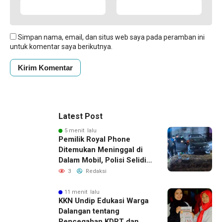
Simpan nama, email, dan situs web saya pada peramban ini
untuk komentar saya berikutnya.
Latest Post
5 menit lalu
Pemilik Royal Phone
Ditemukan Meninggal di
Dalam Mobil, Polisi Selidiki
Dugaan Keterkaitan
3
Redaksi
dengan Pencurian
11 menit lalu
KKN Undip Edukasi Warga
Dalangan tentang
Pencegahan KDRT dan