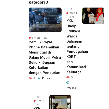
Kategori 3
11
menit
lalu
KKN
Undip
Edukasi
Warga
5 menit lalu
Dalangan
Pemilik Royal
tentang
Phone Ditemukan
Pencegahan
Meninggal di
KDRT
Dalam Mobil, Polisi
dan
Selidiki Dugaan
Komunikasi
Keterkaitan
Keluarga
dengan Pencurian
3
3
Redaksi
Redaksi
16
menit
lalu
KKN