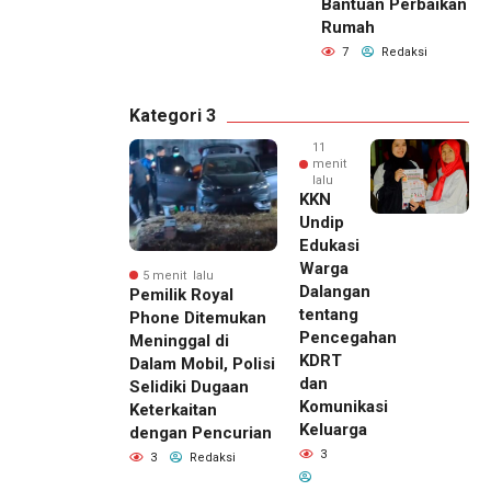
Bantuan Perbaikan
Rumah
7
Redaksi
Kategori 3
11
menit
lalu
KKN
Undip
Edukasi
Warga
5 menit lalu
Dalangan
Pemilik Royal
tentang
Phone Ditemukan
Pencegahan
Meninggal di
KDRT
Dalam Mobil, Polisi
dan
Selidiki Dugaan
Komunikasi
Keterkaitan
Keluarga
dengan Pencurian
3
3
Redaksi