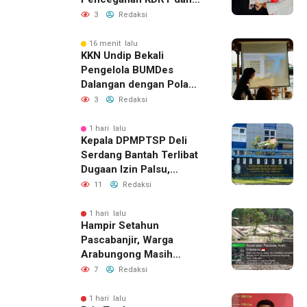
Komunikasi Keluarga
3
Redaksi
16 menit lalu
KKN Undip Bekali
Pengelola BUMDes
Dalangan dengan Pola
Pikir Inovatif
3
Redaksi
1 hari lalu
Kepala DPMPTSP Deli
Serdang Bantah Terlibat
Dugaan Izin Palsu,
Tegaskan Proses
11
Redaksi
Perizinan Harus Lewat
Jalur Resmi
1 hari lalu
Hampir Setahun
Pascabanjir, Warga
Arabungong Masih
Menunggu Bantuan
7
Redaksi
Perbaikan Rumah
1 hari lalu