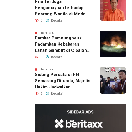
Pria Terduga
Penganiayaan terhadap
Seorang Wanita di Medan
Ditangkap Polisi
6
Redaksi
1 hari lalu
Damkar Pameungpeuk
Padamkan Kebakaran
Lahan Gambut di Cibalong,
Permukiman Warga
6
Redaksi
Berhasil Diamankan
1 hari lalu
Sidang Perdata di PN
Semarang Ditunda, Majelis
Hakim Jadwalkan
Pemanggilan Ulang BPR
8
Redaksi
Artomoro