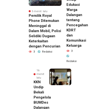
Edukasi
Warga
5 menit lalu
Dalangan
Pemilik Royal
tentang
Phone Ditemukan
Pencegahan
Meninggal di
KDRT
Dalam Mobil, Polisi
dan
Selidiki Dugaan
Komunikasi
Keterkaitan
Keluarga
dengan Pencurian
3
3
Redaksi
Redaksi
16
menit
lalu
KKN
Undip
Bekali
Pengelola
BUMDes
Dalangan