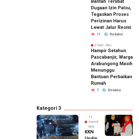
Bantah Terlibat
Dugaan Izin Palsu,
Tegaskan Proses
Perizinan Harus
Lewat Jalur Resmi
11
Redaksi
1 hari lalu
Hampir Setahun
Pascabanjir, Warga
Arabungong Masih
Menunggu
Bantuan Perbaikan
Rumah
7
Redaksi
Kategori 3
11
menit
lalu
KKN
Undip