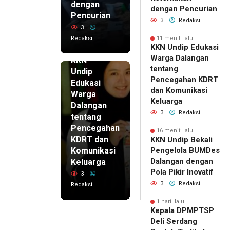
dengan
dengan Pencurian
Pencurian
3
Redaksi
3
Redaksi
11 menit lalu
11 menit
KKN Undip Edukasi
lalu
Warga Dalangan
KKN
tentang
Undip
Pencegahan KDRT
Edukasi
dan Komunikasi
Warga
Keluarga
Dalangan
3
Redaksi
tentang
Pencegahan
16 menit lalu
KDRT dan
KKN Undip Bekali
Komunikasi
Pengelola BUMDes
Dalangan dengan
Keluarga
Pola Pikir Inovatif
3
3
Redaksi
Redaksi
1 hari lalu
Kepala DPMPTSP
Deli Serdang