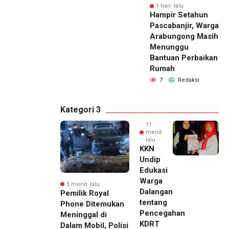
1 hari lalu
Hampir Setahun
Pascabanjir, Warga
Arabungong Masih
Menunggu
Bantuan Perbaikan
Rumah
7
Redaksi
Kategori 3
11
menit
lalu
KKN
Undip
Edukasi
Warga
5 menit lalu
Dalangan
Pemilik Royal
tentang
Phone Ditemukan
Pencegahan
Meninggal di
KDRT
Dalam Mobil, Polisi