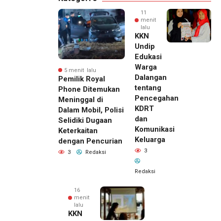
11
menit
lalu
KKN
Undip
Edukasi
Warga
5 menit lalu
Dalangan
Pemilik Royal
tentang
Phone Ditemukan
Pencegahan
Meninggal di
KDRT
Dalam Mobil, Polisi
dan
Selidiki Dugaan
Komunikasi
Keterkaitan
Keluarga
dengan Pencurian
3
3
Redaksi
Redaksi
16
menit
lalu
KKN