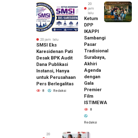
20
jam
lalu
Ketum
DPP
IKAPPI
Sambangi
20 jam lalu
Pasar
SMSI Eks
Tradisional
Karesidenan Pati
Surabaya,
Desak BPK Audit
Akhiri
Dana Publikasi
Agenda
Instansi, Hanya
dengan
untuk Perusahaan
Gala
Pers Berlegalitas
Premier
8
Redaksi
Film
ISTIMEWA
8
Redaksi
20