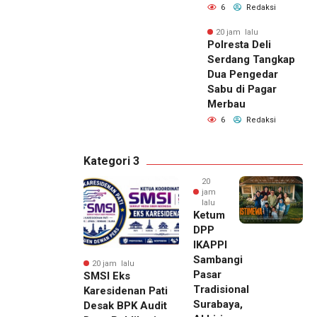
6
Redaksi
20 jam lalu
Polresta Deli
Serdang Tangkap
Dua Pengedar
Sabu di Pagar
Merbau
6
Redaksi
Kategori 3
20
jam
lalu
Ketum
DPP
IKAPPI
Sambangi
20 jam lalu
Pasar
SMSI Eks
Tradisional
Karesidenan Pati
Surabaya,
Desak BPK Audit