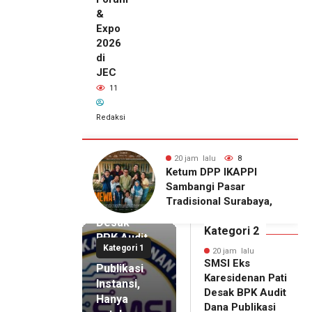
&
Expo
2026
di
JEC
11
Redaksi
alu
8
20 jam lalu
11
20 jam lalu
DPP IKAPPI
Wakili Danrem, Kasrem
SMSI Eks
i Pasar
072/Pamungkas Hadiri
Karesidenan
onal Surabaya,
Pembukaan Government
Pati
Agenda dengan
Procurement Forum &
Desak
emier Film
Expo 2026 di JEC
Kategori 2
BPK Audit
WA
Kategori 1
Dana
20 jam lalu
SMSI Eks
Publikasi
Karesidenan Pati
Instansi,
Desak BPK Audit
Hanya
Dana Publikasi