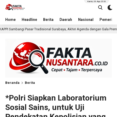
Kamis, 06 Agu 2026
Home
Headline
Berita
Daerah
Nasional
Pemerint
l Surabaya, Akhiri Agenda dengan Gala Premier Film ISTIMEWA
20 jam
Beranda
Berita
*Polri Siapkan Laboratorium
Sosial Sains, untuk Uji
Pendekatan Kepolisian yang