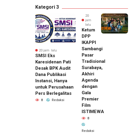
Kategori 3
20
jam
lalu
Ketum
DPP
IKAPPI
Sambangi
20 jam lalu
Pasar
SMSI Eks
Tradisional
Karesidenan Pati
Surabaya,
Desak BPK Audit
Akhiri
Dana Publikasi
Agenda
Instansi, Hanya
dengan
untuk Perusahaan
Gala
Pers Berlegalitas
Premier
8
Redaksi
Film
ISTIMEWA
8
Redaksi