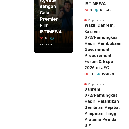
Agenda
ISTIMEWA
dengan
8
Redaksi
Gala
Premier
20 jam lalu
Film
Wakili Danrem,
Kasrem
ISTIMEWA
072/Pamungkas
8
Hadiri Pembukaan
Redaksi
Government
Procurement
Forum & Expo
2026 di JEC
11
Redaksi
20 jam lalu
Danrem
072/Pamungkas
Hadiri Pelantikan
Sembilan Pejabat
Pimpinan Tinggi
Pratama Pemda
DIY