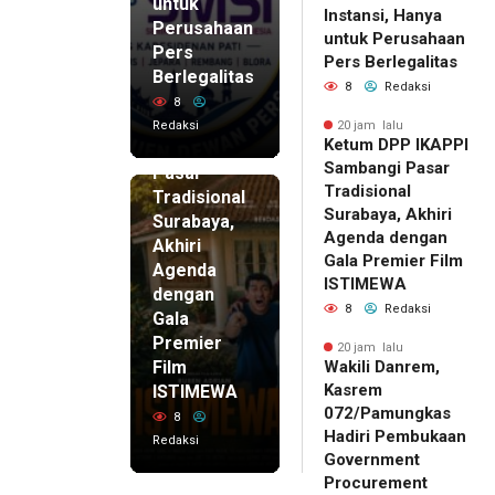
untuk
Instansi, Hanya
Perusahaan
untuk Perusahaan
Pers
20 jam lalu
Pers Berlegalitas
Ketum
Berlegalitas
8
Redaksi
DPP
8
IKAPPI
Redaksi
20 jam lalu
Ketum DPP IKAPPI
Sambangi
Sambangi Pasar
Pasar
Tradisional
Tradisional
Surabaya, Akhiri
Surabaya,
Agenda dengan
Akhiri
Gala Premier Film
Agenda
ISTIMEWA
dengan
8
Redaksi
Gala
Premier
20 jam lalu
Film
Wakili Danrem,
Kasrem
ISTIMEWA
072/Pamungkas
8
Hadiri Pembukaan
Redaksi
Government
Procurement