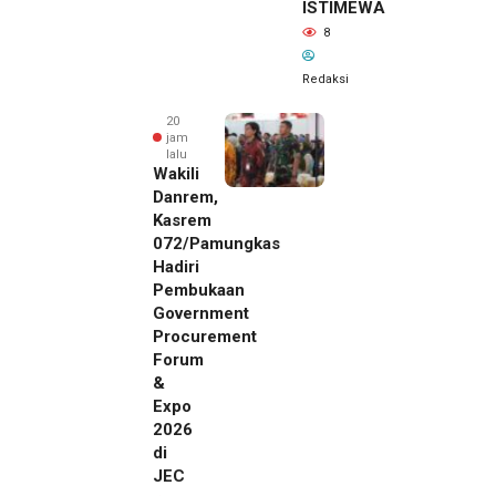
ISTIMEWA
8
Redaksi
20
jam
lalu
Wakili
Danrem,
Kasrem
072/Pamungkas
Hadiri
Pembukaan
Government
Procurement
Forum
&
Expo
2026
di
JEC
20 jam lalu