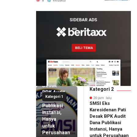
Bandung Wonosegoro 2 di
8
Redaksi
Boyolali Disorot
20 jam lalu
SMSI Eks
Karesidenan
Pati
Desak
Kategori 2
BPK Audit
Kategori 1
Dana
20 jam lalu
SMSI Eks
Publikasi
Karesidenan Pati
Instansi,
Desak BPK Audit
Hanya
Dana Publikasi
untuk
Instansi, Hanya
Perusahaan
untuk Perusahaan