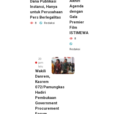
Akhiri
Dana Publikasi
Agenda
Instansi, Hanya
dengan
untuk Perusahaan
Gala
Pers Berlegalitas
Premier
8
Redaksi
Film
ISTIMEWA
8
Redaksi
20
jam
lalu
Wakili
Danrem,
Kasrem
072/Pamungkas
Hadiri
Pembukaan
Government
Procurement
Forum