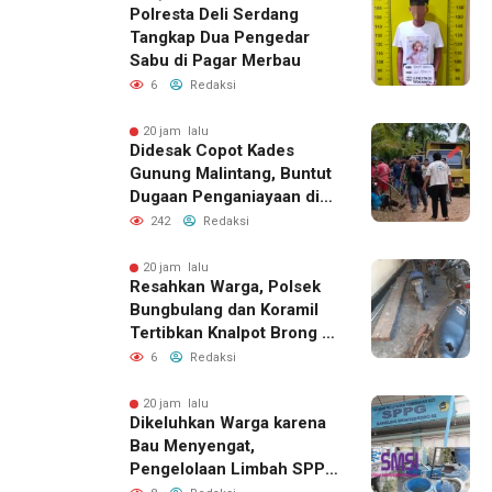
Polresta Deli Serdang
Tangkap Dua Pengedar
Sabu di Pagar Merbau
6
Redaksi
20 jam lalu
Didesak Copot Kades
Gunung Malintang, Buntut
Dugaan Penganiayaan di
Dusun Balakka Padang
242
Redaksi
Lawas
20 jam lalu
Resahkan Warga, Polsek
Bungbulang dan Koramil
Tertibkan Knalpot Brong di
Jalan Raya
6
Redaksi
20 jam lalu
Dikeluhkan Warga karena
Bau Menyengat,
Pengelolaan Limbah SPPG