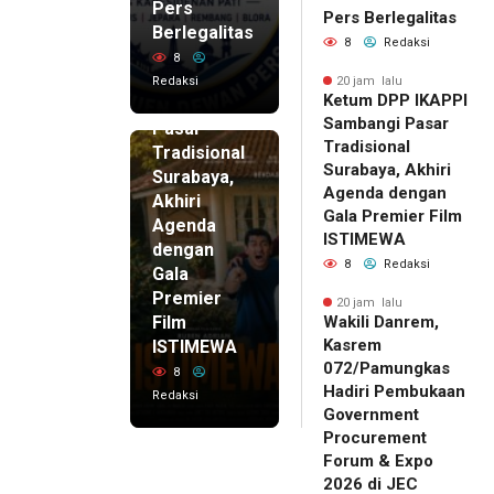
Pers
20 jam lalu
Pers Berlegalitas
Ketum
Berlegalitas
8
Redaksi
DPP
8
IKAPPI
Redaksi
20 jam lalu
Ketum DPP IKAPPI
Sambangi
Sambangi Pasar
Pasar
Tradisional
Tradisional
Surabaya, Akhiri
Surabaya,
Agenda dengan
Akhiri
Gala Premier Film
Agenda
ISTIMEWA
dengan
8
Redaksi
Gala
Premier
20 jam lalu
Film
Wakili Danrem,
Kasrem
ISTIMEWA
072/Pamungkas
8
Hadiri Pembukaan
Redaksi
Government
Procurement
Forum & Expo
2026 di JEC