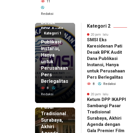
11
SMSI Eks
Karesidenan
Redaksi
Pati
Desak
Kategori 2
BPK Audit
Kategori 1
Dana
20 jam lalu
SMSI Eks
Publikasi
Karesidenan Pati
Instansi,
Desak BPK Audit
Hanya
Dana Publikasi
untuk
Instansi, Hanya
Perusahaan
untuk Perusahaan
Pers
20 jam lalu
Pers Berlegalitas
Ketum
Berlegalitas
8
Redaksi
DPP
8
IKAPPI
Redaksi
20 jam lalu
Ketum DPP IKAPPI
Sambangi
Sambangi Pasar
Pasar
Tradisional
Tradisional
Surabaya, Akhiri
Surabaya,
Agenda dengan
Akhiri
Gala Premier Film