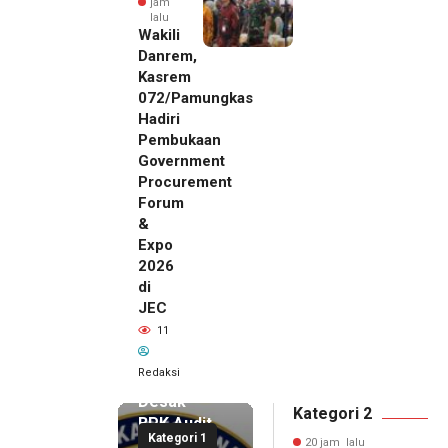
jam
lalu
Wakili
Danrem,
Kasrem
072/Pamungkas
Hadiri
Pembukaan
Government
Procurement
Forum
&
Expo
2026
di
JEC
20 jam lalu
11
SMSI Eks
Karesidenan
Redaksi
Pati
Desak
Kategori 2
BPK Audit
Kategori 1
Dana
20 jam lalu