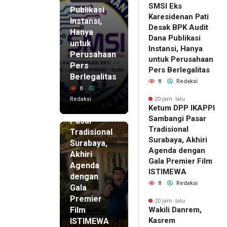
SMSI Eks
Publikasi
Karesidenan Pati
Instansi,
Desak BPK Audit
Hanya
Dana Publikasi
untuk
Instansi, Hanya
Perusahaan
untuk Perusahaan
Pers
20 jam lalu
Pers Berlegalitas
Ketum
Berlegalitas
8
Redaksi
DPP
8
IKAPPI
Redaksi
20 jam lalu
Ketum DPP IKAPPI
Sambangi
Sambangi Pasar
Pasar
Tradisional
Tradisional
Surabaya, Akhiri
Surabaya,
Agenda dengan
Akhiri
Gala Premier Film
Agenda
ISTIMEWA
dengan
8
Redaksi
Gala
Premier
20 jam lalu
Film
Wakili Danrem,
Kasrem
ISTIMEWA