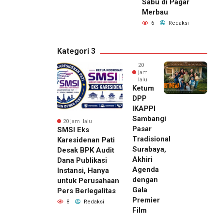
Sabu di Pagar
Merbau
6
Redaksi
Kategori 3
20
jam
lalu
Ketum
DPP
IKAPPI
Sambangi
20 jam lalu
Pasar
SMSI Eks
Tradisional
Karesidenan Pati
Surabaya,
Desak BPK Audit
Akhiri
Dana Publikasi
Agenda
Instansi, Hanya
dengan
untuk Perusahaan
Gala
Pers Berlegalitas
Premier
8
Redaksi
Film