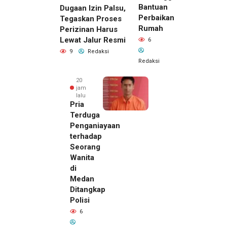
Bantuan
Dugaan Izin Palsu,
Perbaikan
Tegaskan Proses
Rumah
Perizinan Harus
Lewat Jalur Resmi
6
9
Redaksi
Redaksi
20
jam
lalu
Pria
Terduga
Penganiayaan
terhadap
Seorang
Wanita
di
19 jam lalu
Medan
Kepala
Ditangkap
DPMPTSP
Polisi
Deli
6
Serdang
Bantah