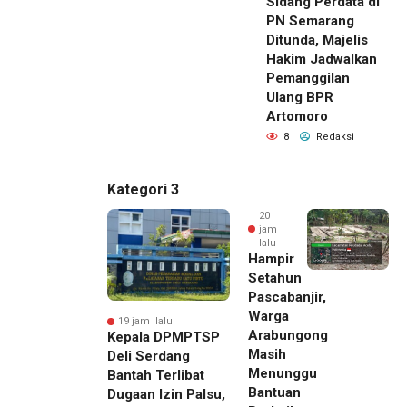
Sidang Perdata di
PN Semarang
Ditunda, Majelis
Hakim Jadwalkan
Pemanggilan
Ulang BPR
Artomoro
8
Redaksi
Kategori 3
20
jam
lalu
Hampir
Setahun
Pascabanjir,
Warga
19 jam lalu
Arabungong
Kepala DPMPTSP
Masih
Deli Serdang
Menunggu
Bantah Terlibat
Bantuan
Dugaan Izin Palsu,