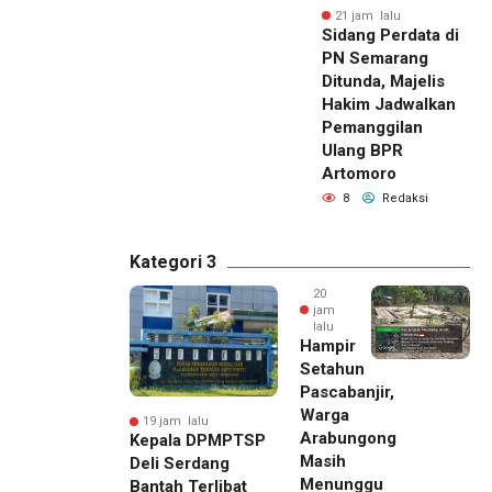
21 jam lalu
Sidang Perdata di
PN Semarang
Ditunda, Majelis
Hakim Jadwalkan
Pemanggilan
Ulang BPR
Artomoro
8
Redaksi
Kategori 3
20
jam
lalu
Hampir
Setahun
Pascabanjir,
Warga
19 jam lalu
Arabungong
Kepala DPMPTSP
Masih
Deli Serdang
Menunggu
Bantah Terlibat