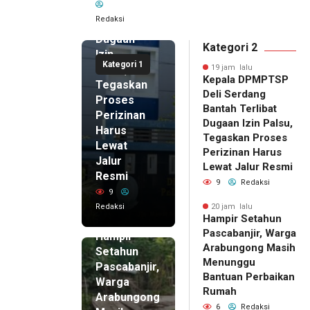
Bantah
Redaksi
Terlibat
Dugaan
Kategori 2
Izin
Kategori 1
Palsu,
19 jam lalu
Kepala DPMPTSP
Tegaskan
Deli Serdang
Proses
Bantah Terlibat
Perizinan
Dugaan Izin Palsu,
Harus
Tegaskan Proses
Lewat
Perizinan Harus
Jalur
Lewat Jalur Resmi
Resmi
9
Redaksi
9
Redaksi
20 jam lalu
Hampir Setahun
20 jam lalu
Pascabanjir, Warga
Hampir
Arabungong Masih
Setahun
Menunggu
Pascabanjir,
Bantuan Perbaikan
Warga
Rumah
Arabungong
6
Redaksi