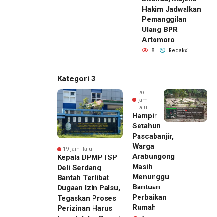
Hakim Jadwalkan
Pemanggilan
Ulang BPR
Artomoro
8
Redaksi
Kategori 3
20
jam
lalu
Hampir
Setahun
Pascabanjir,
Warga
19 jam lalu
Arabungong
Kepala DPMPTSP
Masih
Deli Serdang
Menunggu
Bantah Terlibat
Bantuan
Dugaan Izin Palsu,
Perbaikan
Tegaskan Proses
Rumah
Perizinan Harus