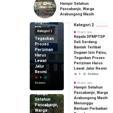
Setahun
Pria Terduga
Serdang
njir, Warga
Penganiayaan terhadap
Bantah
gong Masih
Seorang Wanita di
Terlibat
gu Bantuan
Medan Ditangkap Polisi
Dugaan
kan Rumah
Kategori 2
Izin
Kategori 1
Palsu,
19 jam lalu
Kepala DPMPTSP
Tegaskan
Deli Serdang
Proses
Bantah Terlibat
Perizinan
Dugaan Izin Palsu,
Harus
Tegaskan Proses
Lewat
Perizinan Harus
Jalur
Lewat Jalur Resmi
Resmi
9
Redaksi
9
Redaksi
20 jam lalu
Hampir Setahun
20 jam lalu
Pascabanjir, Warga
Hampir
Arabungong Masih
Setahun
Menunggu
Pascabanjir,
Bantuan Perbaikan
Warga