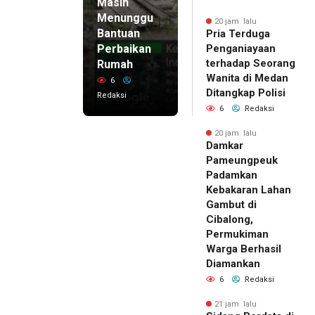
Masih
Menunggu
20 jam lalu
Bantuan
Pria Terduga
Perbaikan
Penganiayaan
terhadap Seorang
Rumah
Wanita di Medan
6
Ditangkap Polisi
Redaksi
6
Redaksi
20 jam lalu
Damkar
Pameungpeuk
Padamkan
Kebakaran Lahan
Gambut di
Cibalong,
Permukiman
Warga Berhasil
Diamankan
6
Redaksi
21 jam lalu