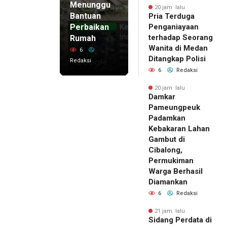
Menunggu
20 jam lalu
Bantuan
Pria Terduga
Perbaikan
Penganiayaan
terhadap Seorang
Rumah
Wanita di Medan
6
Ditangkap Polisi
Redaksi
6
Redaksi
20 jam lalu
Damkar
Pameungpeuk
Padamkan
Kebakaran Lahan
Gambut di
Cibalong,
Permukiman
Warga Berhasil
Diamankan
6
Redaksi
21 jam lalu
Sidang Perdata di