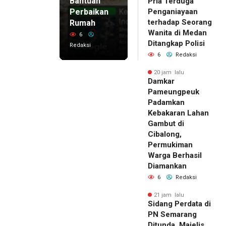
Bantuan
Pria Terduga
Perbaikan
Penganiayaan
terhadap Seorang
Rumah
Wanita di Medan
6
Ditangkap Polisi
Redaksi
6
Redaksi
20 jam lalu
Damkar
Pameungpeuk
Padamkan
Kebakaran Lahan
Gambut di
Cibalong,
Permukiman
Warga Berhasil
Diamankan
6
Redaksi
21 jam lalu
Sidang Perdata di
PN Semarang
Ditunda, Majelis