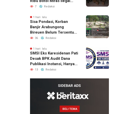
Ribu Botol Miras Ilegal
Berhasil Diamankan
7
Redaksi
1 hari lalu
Sisa Pondasi, Korban
Banjir Arabungong
Bireuen Belum Tersentuh
Bantuan Pascabencana
36
Redaksi
1 hari lalu
SMSI Eks Karesidenan Pati
Desak BPK Audit Dana
Publikasi Instansi, Hanya
untuk Perusahaan Pers
13
Redaksi
Berlegalitas
19 jam lalu
Kepala
DPMPTSP