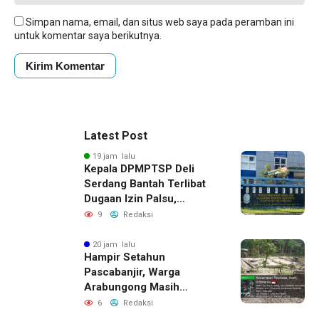
Simpan nama, email, dan situs web saya pada peramban ini
untuk komentar saya berikutnya.
Latest Post
19 jam lalu
Kepala DPMPTSP Deli
Serdang Bantah Terlibat
Dugaan Izin Palsu,
Tegaskan Proses
9
Redaksi
Perizinan Harus Lewat
Jalur Resmi
20 jam lalu
Hampir Setahun
Pascabanjir, Warga
Arabungong Masih
Menunggu Bantuan
6
Redaksi
Perbaikan Rumah