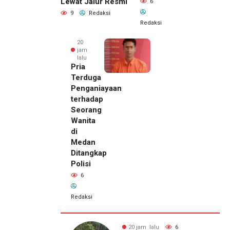
Lewat Jalur Resmi
6
9
Redaksi
Redaksi
20
jam
lalu
Pria
Terduga
Penganiayaan
terhadap
Seorang
Wanita
di
Medan
Ditangkap
Polisi
6
Redaksi
19 jam lalu
Kepala
DPMPTSP
alu
6
20 jam lalu
6
Deli