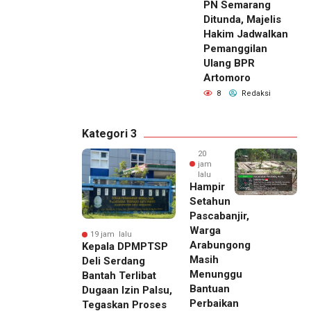
PN Semarang
Ditunda, Majelis
Hakim Jadwalkan
Pemanggilan
Ulang BPR
Artomoro
8
Redaksi
Kategori 3
20
jam
lalu
Hampir
Setahun
Pascabanjir,
Warga
19 jam lalu
Arabungong
Kepala DPMPTSP
Masih
Deli Serdang
Menunggu
Bantah Terlibat
Bantuan
Dugaan Izin Palsu,
Perbaikan
Tegaskan Proses