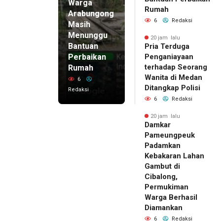
Warga
Rumah
Arabungong
6
Redaksi
Masih
Menunggu
20 jam lalu
Bantuan
Pria Terduga
Perbaikan
Penganiayaan
terhadap Seorang
Rumah
Wanita di Medan
6
Ditangkap Polisi
Redaksi
6
Redaksi
20 jam lalu
Damkar
Pameungpeuk
Padamkan
Kebakaran Lahan
Gambut di
Cibalong,
Permukiman
Warga Berhasil
Diamankan
6
Redaksi