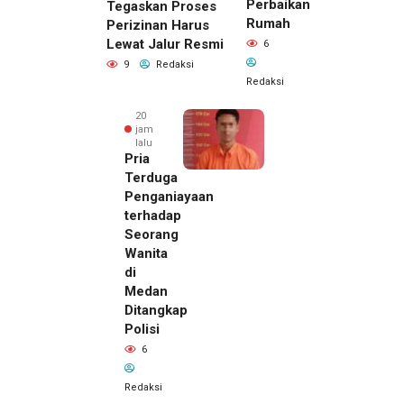
Perbaikan
Tegaskan Proses
Rumah
Perizinan Harus
Lewat Jalur Resmi
6
9
Redaksi
Redaksi
20
jam
lalu
Pria
Terduga
Penganiayaan
terhadap
Seorang
Wanita
di
19 jam lalu
Medan
Kepala
Ditangkap
DPMPTSP
Polisi
Deli
6
Serdang
Bantah
Redaksi
Terlibat