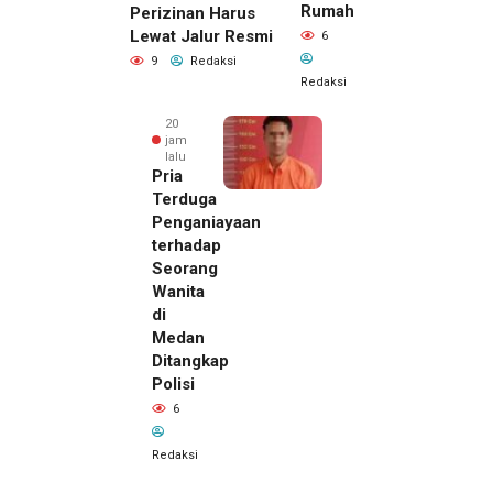
Rumah
Perizinan Harus
Lewat Jalur Resmi
6
9
Redaksi
Redaksi
20
jam
lalu
Pria
Terduga
Penganiayaan
terhadap
Seorang
Wanita
di
Medan
Ditangkap
Polisi
6
Redaksi