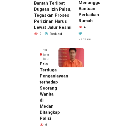
Menunggu
Bantah Terlibat
Bantuan
Dugaan Izin Palsu,
Perbaikan
Tegaskan Proses
Rumah
Perizinan Harus
Lewat Jalur Resmi
6
9
Redaksi
Redaksi
20
jam
lalu
Pria
Terduga
Penganiayaan
terhadap
Seorang
Wanita
di
19 jam lalu
Medan
Kepala
Ditangkap
DPMPTSP
Polisi
Deli
6
Serdang