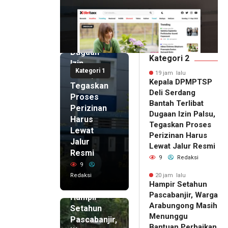
Deli
Serdang
Bantah
Terlibat
Dugaan
Kategori 2
Izin
Kategori 1
Palsu,
19 jam lalu
Kepala DPMPTSP
Tegaskan
Deli Serdang
Proses
Bantah Terlibat
Perizinan
Dugaan Izin Palsu,
Harus
Tegaskan Proses
Lewat
Perizinan Harus
Jalur
Lewat Jalur Resmi
Resmi
9
Redaksi
9
Redaksi
20 jam lalu
Hampir Setahun
20 jam lalu
Pascabanjir, Warga
Hampir
Arabungong Masih
Setahun
Menunggu
Pascabanjir,
Bantuan Perbaikan