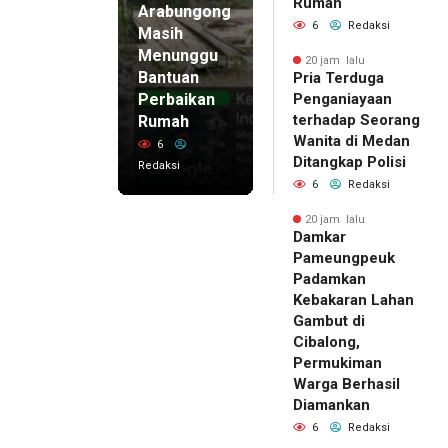
Rumah
Arabungong
6
Redaksi
Masih
Menunggu
20 jam lalu
Bantuan
Pria Terduga
Perbaikan
Penganiayaan
terhadap Seorang
Rumah
Wanita di Medan
6
Ditangkap Polisi
Redaksi
6
Redaksi
20 jam lalu
Damkar
Pameungpeuk
Padamkan
Kebakaran Lahan
Gambut di
Cibalong,
Permukiman
Warga Berhasil
Diamankan
6
Redaksi