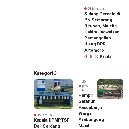
21 jam lalu
Sidang Perdata di
PN Semarang
Ditunda, Majelis
Hakim Jadwalkan
Pemanggilan
Ulang BPR
Artomoro
8
Redaksi
Kategori 3
20
jam
lalu
Hampir
Setahun
Pascabanjir,
Warga
19 jam lalu
Arabungong
Kepala DPMPTSP
Masih
Deli Serdang