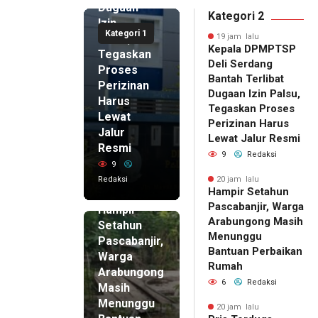
Dugaan
Kategori 2
Izin
Kategori 1
Palsu,
19 jam lalu
Kepala DPMPTSP
Tegaskan
Deli Serdang
Proses
Bantah Terlibat
Perizinan
Dugaan Izin Palsu,
Harus
Tegaskan Proses
Lewat
Perizinan Harus
Jalur
Lewat Jalur Resmi
Resmi
9
Redaksi
9
Redaksi
20 jam lalu
Hampir Setahun
20 jam lalu
Pascabanjir, Warga
Hampir
Arabungong Masih
Setahun
Menunggu
Pascabanjir,
Bantuan Perbaikan
Warga
Rumah
Arabungong
6
Redaksi
Masih
Menunggu
20 jam lalu