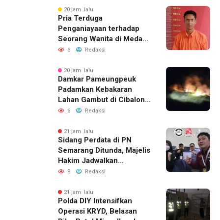
20 jam lalu
Pria Terduga
Penganiayaan terhadap
Seorang Wanita di Medan
Ditangkap Polisi
6
Redaksi
20 jam lalu
Damkar Pameungpeuk
Padamkan Kebakaran
Lahan Gambut di Cibalong,
Permukiman Warga
6
Redaksi
Berhasil Diamankan
21 jam lalu
Sidang Perdata di PN
Semarang Ditunda, Majelis
Hakim Jadwalkan
Pemanggilan Ulang BPR
8
Redaksi
Artomoro
21 jam lalu
Polda DIY Intensifkan
Operasi KRYD, Belasan