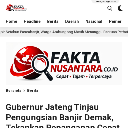
Jumat, 07 Agu 2026
Home
Headline
Berita
Daerah
Nasional
Pemerint
Arabungong Masih Menunggu Bantuan Perbaikan Rumah
20 jam lalu
Beranda
Berita
Gubernur Jateng Tinjau
Pengungsian Banjir Demak,
Tekankan Penanganan Cepat