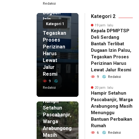
Redaksi
Terlibat
Dugaan
Kategori 2
Izin
Kategori 1
Palsu,
19 jam lalu
Kepala DPMPTSP
Tegaskan
Deli Serdang
Proses
Bantah Terlibat
Perizinan
Dugaan Izin Palsu,
Harus
Tegaskan Proses
Lewat
Perizinan Harus
Jalur
Lewat Jalur Resmi
Resmi
9
Redaksi
9
Redaksi
20 jam lalu
Hampir Setahun
20 jam lalu
Pascabanjir, Warga
Hampir
Arabungong Masih
Setahun
Menunggu
Pascabanjir,
Bantuan Perbaikan
Warga
Rumah
Arabungong
6
Redaksi
Masih